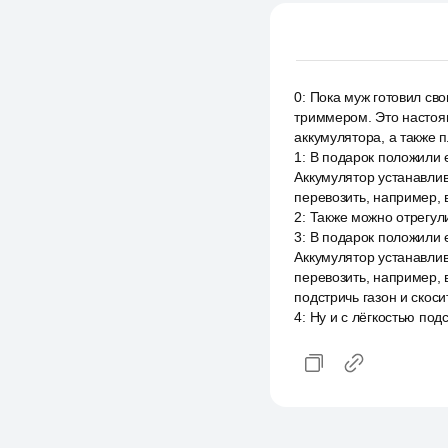
0
:
Пока муж готовил св
триммером. Это настоящ
аккумулятора, а также п
1
:
В подарок положили е
Аккумулятор устанавлив
перевозить, например, 
2
:
Также можно отрегули
3
:
В подарок положили е
Аккумулятор устанавлив
перевозить, например, 
подстричь газон и скоси
4
:
Ну и с лёгкостью подс