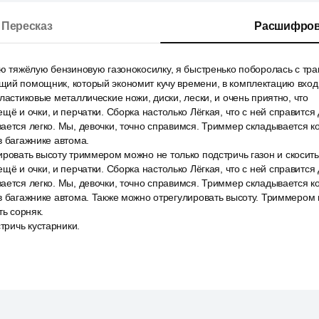
Пересказ
Расшифров
ою тяжёлую бензиновую газонокосилку, я быстренько поборолась с тр
ий помощник, который экономит кучу времени, в комплектацию входи
ластиковые металлические ножи, диски, лески, и очень приятно, что
щё и очки, и перчатки. Сборка настолько Лёгкая, что с ней справится
ается легко. Мы, девочки, точно справимся. Триммер складывается к
в багажнике автома.
ровать высоту триммером можно не только подстричь газон и скосить
щё и очки, и перчатки. Сборка настолько Лёгкая, что с ней справится
ается легко. Мы, девочки, точно справимся. Триммер складывается к
в багажнике автома. Также можно отрегулировать высоту. Триммером
ть сорняк.
тричь кустарники.