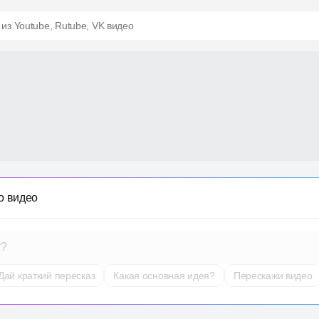
 из Youtube, Rutube, VK видео
о видео
т?
Дай краткий пересказ
Какая основная идея?
Перескажи видео