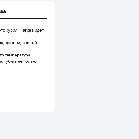
ка
то курил. Нагрев идёт
шо, джонни, снижай
то температура.
ог убить не только