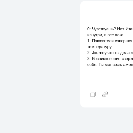
0
:
Чувствуешь? Нет. Ита
изнутри, и все пока.
1
:
Показатели совершенн
температуру.
2
:
Journey что ты делае
3
:
Возникновение сверхн
себя. Ты мог воспламе