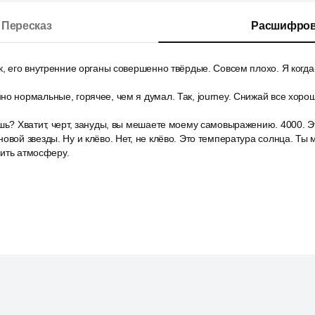
Пересказ
Расшифров
к, его внутренние органы совершенно твёрдые. Совсем плохо. Я когда-
о нормальные, горячее, чем я думал. Так, journey. Снижай все хоро
шь? Хватит, черт, зануды, вы мешаете моему самовыражению. 4000. Э
овой звезды. Ну и клёво. Нет, не клёво. Это температура солнца. Ты м
нить атмосферу.