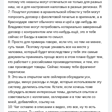
потому что нюансы могут отличаться не только для разных
ниш, но и для настроения налоговых в разных регионах. Я
7
:
Пошутил условно в архангельской области у тебя могут
попросить договор с фиолетовой печатью в оригинале, а в
Краснодаре хватит обычного чека и upd а где-нибудь во
Владивостоке могут потребовать нотариально заверенный
договор с контрагентом или что-нибудь ещё, это я тебе
сейчас от Балды в каком-то смысл.
8
:
Просто для примера говорю, если что, но тем не менее,
суть такая. Поэтому лучше узнавать все на месте у
человека, который будет впоследствии у тебя эти самые
документы принимать проще всего в этом плане будет тем,
кто работает с российскими производителями, и тем, кто
сам производит товары. Сейчас покажу тебе фрагмент
переписки.
9
:
Это мы в открытом чате сейлеров обсуждали усн,
доходы, минус расходы и люди, которые использовали эту
систему, делились опытом. Кстати, если хочешь тоже
обсуждать всякие интересные темы, делиться опытом и
советоваться с коллегами, селлерами и в том числе со
мной, добавляйся, ссылку на
10
:
Чат оставлю в описании к видео, это все, ну то есть
схема такая. Ты идёшь к своему налоговому инспектору и