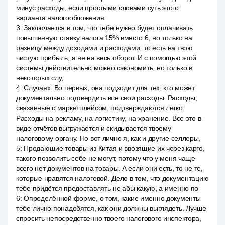
минус расходы, если простыми словами суть этого
варианта налогообложения.
3
:
Заключается в том, что тебе нужно будет оплачивать
повышенную ставку налога 15% вместо 6, но только на
разницу между доходами и расходами, то есть на твою
чистую прибыль, а не на весь оборот. И с помощью этой
системы действительно можно сэкономить, но только в
некоторых слу,
4
:
Случаях. Во первых, она подходит для тех, кто может
документально подтвердить все свои расходы. Расходы,
связанные с маркетплейсом, подтверждаются легко.
Расходы на рекламу, на логистику, на хранение. Все это в
виде отчётов выгружается и скидывается твоему
налоговому органу. Но вот лично я, как и другие селлеры,
5
:
Продающие товары из Китая и ввозящие их через карго,
такого позволить себе не могут, потому что у меня чаще
всего нет документов на товары. А если они есть, то не те,
которые нравятся налоговой. Дело в том, что документацию
тебе придётся предоставлять не абы какую, а именно по
6
:
Определённой форме, о том, какие именно документы
тебе лично понадобятся, как они должны выглядеть. Лучше
спросить непосредственно твоего налогового инспектора,