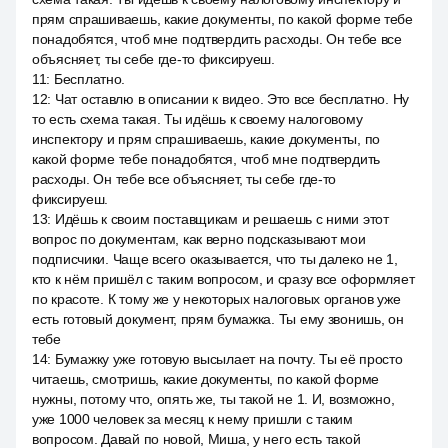
прям спрашиваешь, какие документы, по какой форме тебе
понадобятся, чтоб мне подтвердить расходы. Он тебе все
объясняет, ты себе где-то фиксируеш.
11
:
Бесплатно.
12
:
Чат оставлю в описании к видео. Это все бесплатно. Ну
то есть схема такая. Ты идёшь к своему налоговому
инспектору и прям спрашиваешь, какие документы, по
какой форме тебе понадобятся, чтоб мне подтвердить
расходы. Он тебе все объясняет, ты себе где-то
фиксируеш.
13
:
Идёшь к своим поставщикам и решаешь с ними этот
вопрос по документам, как верно подсказывают мои
подписчики. Чаще всего оказывается, что ты далеко не 1,
кто к нём пришёл с таким вопросом, и сразу все оформляет
по красоте. К тому же у некоторых налоговых органов уже
есть готовый документ, прям бумажка. Ты ему звонишь, он
тебе
14
:
Бумажку уже готовую высылает на почту. Ты её просто
читаешь, смотришь, какие документы, по какой форме
нужны, потому что, опять же, ты такой не 1. И, возможно,
уже 1000 человек за месяц к нему пришли с таким
вопросом. Давай по новой, Миша, у него есть такой