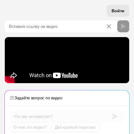
Войти
Вставьте ссылку на видео
Задайте вопрос по видео
Что вас интересует?
О чем это видео?
Дай краткий пересказ