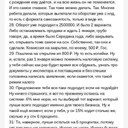
с рождения ему даётся, и на всю жизнь он не поменяется.
И это самое главное. Так тоже можно делать. Так. Многие
ребята делали, которые вылетали по оборотам уже с нпд,
то есть с формата самозанятость, только в виде ип.
28
:
Оборот уже подходил к 2500000. И было 2 варианта.
Либо останавливать продажи и ждать 1 января, грубо
говоря, да, а время было Середина года, либо закрывать
ип, открывать тоже самое на осн. Собственно, так они и
сделали. Комиссия на закрытие, по моему, 500 ₽. Гос.
29
:
Пошлина на открытие ип 800 ₽. Ну то есть копейки. Ну
и, кстати, раз 1 января можно поменять налоговую систему,
у тебя сейчас как раз будет время все обдумать, узнать про
документы у инспектора и поставщиков и без спешки
головняка написать заявление, если окажется, что такой
режим налого
30
:
Предложение тебе все-таки подходит, если не подойдёт.
Ну ничего страшного, я вот по прежнему остаюсь на
системе. 6% мне норм, но ты выбирай тот вариант, который
лучше всего подходит именно для твоего бизнеса. Ну и
такой ещё момент, если у тебя, у сн 15% ходит столько же,
сколько и у стн 6 проценто.
31
:
То, наверное, лучше остаться на 6 процентах, потому
что там меньше головняка. Иногда не часто. Иногда бывает