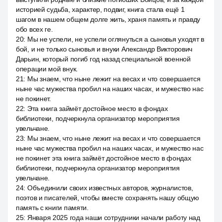
историей судьба, характер, подвиг, книга стала ещё 1
шагом в нашем общем долге жить, храня память и правду
обо всех ге.
20
:
Мы не успели, не успели оглянуться а сыновья уходят в
бой, и не только сыновья и внуки Александр Викторович
Дарьин, который погиб год назад специальной военной
операции мой внук.
21
:
Мы знаем, что ныне лежит на весах и что совершается
ныне час мужества пробил на наших часах, и мужество нас
не покинет.
22
:
Эта книга займёт достойное место в фондах
библиотеки, подчеркнула организатор мероприятия
увельчане.
23
:
Мы знаем, что ныне лежит на весах и что совершается
ныне час мужества пробил на наших часах, и мужество нас
не покинет эта книга займёт достойное место в фондах
библиотеки, подчеркнула организатор мероприятия
увельчане.
24
:
Объединили своих известных авторов, журналистов,
поэтов и писателей, чтобы вместе сохранять нашу общую
память с книги памяти.
25
:
Января 2025 года наши сотрудники начали работу над