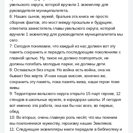
увельского округа, которой вручили 1 экземпляр для
руководителя муниципалитета.
6
:
Наших сынов, мужей, братьев эта книга не просто
сборник фактов, это мост между прошлым и будущим,
отметила заместитель главы увельского округа, которой
вручили 1 экземпляр для руководителя муниципалитета мы
сего.
7
:
Сегодня понимаем, что каждый из нас должен вот эту
память сохранить и передать последующим поколениям с
главной целью. Ну, такое не должно повторяться, не
должны погибать молодые парни, не должны дети.
8
:
Оставаться без отцов. Но война есть война, она не
бывает без жертв. И нам наша миссия, конечно же,
сохранить эту память, пока память жива, наши герои тоже
живы.
9
:
Территории вельского округа открыто 15 парт героев, 12
стендов в школьных музеях, в коридорах школы. И сегодня
вот именно эта работа, она как бы нас всех, во первых,
обед.
10
:
Во вторых, очень главную роль несёт, что мы помним
мы поклоняемся мужеству, героизму наших Земляков.
11
:
Следующие экземпляры книги передали в библиотеку и