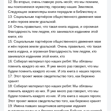
12
:
Во вторых, очень главную роль несёт, что мы помним,
мы поклоняемся мужеству, героизму наших Земляков.
Следующие экземпляры книги передали в библиотеку и.
13
:
Социальным партнёром общественного движения мам
и жён героев земли уральской.
14
:
Очень правильно, что такая книга издана, и огромная
благодарность тем людям, кто занимался изданием этой
книги, кто
15
:
Социальным партнёром общественного движения мам
и жён героев земли уральской. Очень правильно, что такая
книга издана, и огромная благодарность тем людям, кто
занимался изданием этой книги, кто
16
:
Собирал материал про наших ребят. Мы обязаны
помнить каждого из них. Я уже много раз говорил, что мы
будем помнить каждого из них. И эта книга о наших героях.
17
:
Этот проект живое свидетельство того, как бережно
хранят
18
:
Собирал материал про наших ребят. Мы обязаны
помнить каждого из них. Я уже много раз говорил, что мы
будем помнить каждого из них. И эта книга о наших героях.
Этот проект живое свидетельство того, как бережно хранят
19
:
Имена павших защитников авторами издания
выступили родные и близкие погибших Бойцов, и за каждой