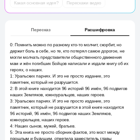
Какая основная идея?
Перескажи видео
Пересказ
Расшифровка
0
:
Помнить можно по разному кто-то молчит, скорбит, но
держит боль в себе, но те, кто потерял самое дорогое, не
могли молчать представители общественного движения
мам и жён погибших Бойцов написали и издали книгу об их
героях, о наших.
1
:
Уральских парнях. И это не просто издание, это
памятник, который не разрушится.
2
:
В этой книге находится 96 историй 96 имён, 96 подвигов
наших Земляков, южноуральцев, наших героев.
3
:
Уральских парнях. И это не просто издание, это
памятник, который не разрушится в этой книге находится
96 историй, 96 имён, 96 подвигов наших Земляков,
южноуральцев, наших героев.
4
:
Наших сынов, мужей, братьев.
5
:
Эта книга не просто сборник фактов, это мост между
прошлым и будущим, отметила заместитель главы