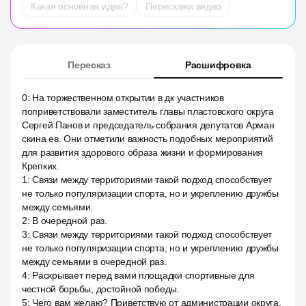
Какая основная идея?
Перескажи видео
Пересказ
Расшифровка
0
:
На торжественном открытии в дк участников
поприветствовали заместитель главы пластовского округа
Сергей Панов и председатель собрания депутатов Арман
скина ев. Они отметили важность подобных мероприятий
для развития здорового образа жизни и формирования
Крепких.
1
:
Связи между территориями такой подход способствует
не только популяризации спорта, но и укреплению дружбы
между семьями.
2
:
В очередной раз.
3
:
Связи между территориями такой подход способствует
не только популяризации спорта, но и укреплению дружбы
между семьями в очередной раз.
4
:
Раскрывает перед вами площадки спортивные для
честной борьбы, достойной победы.
5
:
Чего вам желаю? Приветствую от администрации округа,