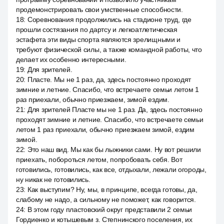
продемонстрировать свои умственные способности.
18
:
Соревнования продолжились на стадионе труд, где
прошли состязания по дартсу и легкоатлетическая
эстафета эти виды спорта являются зрелищными и
требуют физической силы, а также командной работы, что
делает их особенно интересными.
19
:
Для зрителей.
20
:
Пласте. Мы не 1 раз, да, здесь постоянно проходят
зимние и летние. Спасибо, что встречаете семьи летом 1
раз приехали, обычно приезжаем, зимой ездим.
21
:
Для зрителей Пласте мы не 1 раз. Да, здесь постоянно
проходят зимние и летние. Спасибо, что встречаете семьи
летом 1 раз приехали, обычно приезжаем зимой, ездим
зимой.
22
:
Это наш вид. Мы как бы лыжники сами. Ну вот решили
приехать, побороться летом, попробовать себя. Вот
готовились, готовились, как все, отдыхали, лежали огороды,
ну никак не готовились.
23
:
Как выступим? Ну, мы, в принципе, всегда готовы, да,
слабому не надо, а сильному не поможет, как говорится.
24
:
В этом году пластовский округ представили 2 семьи
Гордиенко и котышевым з. Степнинского поселения, их