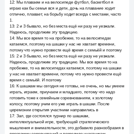
12
:
Мы плаваем и на велосипеде футбол, баскетбол я
играю как бы семья вся и дети, дочь на плавание ходит
отлично, плавает, на борьбу ходит всегда с местами, часто
1.
13
:
2 и 3 бывало, но без места ещё ни разу не уезжали.
Надеюсь, продолжим эту традицию.
14
:
Мы все время то на пробежке, то на велосипедах
катаемся, поэтому на шашки у нас не хватает времени,
потому что нужно провести ещё время с семьёй и поэтому
15
:
2 и 3 бывало, но без места ещё ни разу не уезжали.
Надеюсь, продолжим эту традицию. Мы все время то на
пробежке, то на велосипедах катаемся, поэтому на шашки
у нас не хватает времени, потому что нужно провести ещё
время с семьёй. И поэтому
16
:
К шашкам мы сегодня не готовы, не очень, но мы умеем
играть, играем, приучаем и младшего, потому что надо
готовить тоже к семейным соревнованиям, к золотому
колосу, поэтому учим его уже играть в шашки. После
церемонии открытия участники направились в
17
:
Зал, где состоялся турнир по шашкам,
интеллектуальной игре, требующей стратегического
мышления и внимательности, это добавило разнообразия в
программу соревнований и позволило участникам