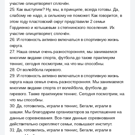
участие олицетворяет сплочён.
25
:
Как выступим? Ну, мы, в принципе, всегда готовы. Да,
слабому не надо, а сильному не поможет. Как говорится, в
этом году пластовский округ представили 2 семьи
Гордиенко и котышевым з степнинского поселения. Их
участие олицетворяет, сплочён.
26
:
И готовность активно включаться в спортивную жизнь
округа.
27
:
Наша семья очень разносторонняя, мы занимаемся
многими видами спорта, футбола до также практикуем
теннис, сегодня посмотрим, на что мы способны.
28
:
От волейбола гиревого.
29
:
И готовность активно включаться в спортивную жизнь
округа наша семья очень разносторонняя. Мы занимаемся
многими видами спорта от волейбола, футбола до
гиревого. Также практикуем теннис. Сегодня посмотрим, на
что мы способны.
30
:
Да, готовились, играли в теннис, Бегали, играли в
шашки. Мы благодарим организаторов за приглашение на
данные соревнования. Все-таки данные соревнования
действительно скрепляют семьи, повышают институт.
31
:
Да, готовились, играли в теннис, Бегали, играли в