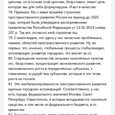
цепочка, но в основе этой цепочки, безусловно, лежит цель,
которую мы для себя формулируем. И вот в качестве
78
:
Примера. Мы с вами возьмём стратегию
пространственного развития России на период до 2025
года, которая была утверждена распоряжением
правительства Российской Федерации от 13.02.2019 номер
207 р. Так вот, согласно этой стратегии мы
79
:
С вами видим, что здесь у нас несколько проблемных,
скажем, областей пространственного развития. Ну, во
первых, это, конечно, глобальные процессы глобализации,
агломерации, развития городских, что влечёт за со
80
:
Сокращение количества сельских населённых пунктов
это, безусловно, концентрация экономического развития,
экономического роста в определённых субъектах, к
сожалению, в ущерб тем субъектам, которые в эти точки
роста не попали.
81
:
Это несбалансированность пространственного развития
крупных городских агломераций. Соответственно, у нас
есть города федерального значения Москва, Санкт-
Петербург, Севастополь, в которые вкладываются огромные
средства, в том числе из федерального бюджета, в то
время как
82
:
Значительная часть других городских округов таких