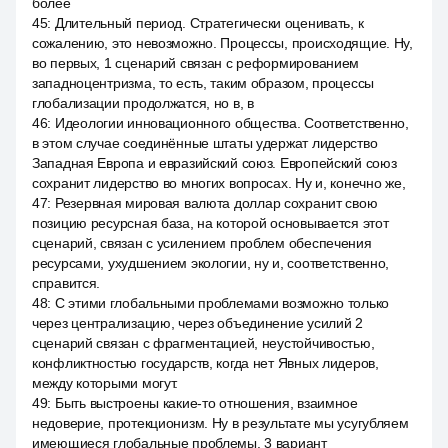
более
45
:
Длительный период. Стратегически оценивать, к
сожалению, это невозможно. Процессы, происходящие. Ну,
во первых, 1 сценарий связан с реформированием
западноцентризма, то есть, таким образом, процессы
глобализации продолжатся, но в, в
46
:
Идеологии инновационного общества. Соответственно,
в этом случае соединённые штаты удержат лидерство
Западная Европа и евразийский союз. Европейский союз
сохранит лидерство во многих вопросах. Ну и, конечно же,
47
:
Резервная мировая валюта доллар сохранит свою
позицию ресурсная база, на которой основывается этот
сценарий, связан с усилением проблем обеспечения
ресурсами, ухудшением экологии, ну и, соответственно,
справится.
48
:
С этими глобальными проблемами возможно только
через централизацию, через объединение усилий 2
сценарий связан с фрагментацией, неустойчивостью,
конфликтностью государств, когда нет Явных лидеров,
между которыми могут.
49
:
Быть выстроены какие-то отношения, взаимное
недоверие, протекционизм. Ну в результате мы усугубляем
имеющиеся глобальные проблемы. 3 вариант