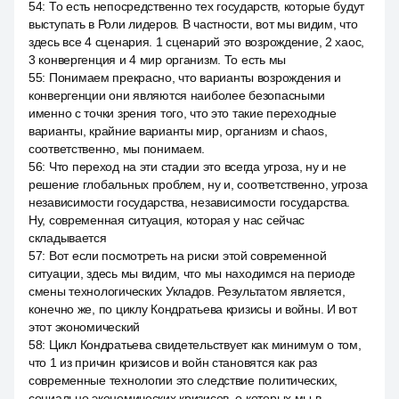
54
:
То есть непосредственно тех государств, которые будут
выступать в Роли лидеров. В частности, вот мы видим, что
здесь все 4 сценария. 1 сценарий это возрождение, 2 хаос,
3 конвергенция и 4 мир организм. То есть мы
55
:
Понимаем прекрасно, что варианты возрождения и
конвергенции они являются наиболее безопасными
именно с точки зрения того, что это такие переходные
варианты, крайние варианты мир, организм и chaos,
соответственно, мы понимаем.
56
:
Что переход на эти стадии это всегда угроза, ну и не
решение глобальных проблем, ну и, соответственно, угроза
независимости государства, независимости государства.
Ну, современная ситуация, которая у нас сейчас
складывается
57
:
Вот если посмотреть на риски этой современной
ситуации, здесь мы видим, что мы находимся на периоде
смены технологических Укладов. Результатом является,
конечно же, по циклу Кондратьева кризисы и войны. И вот
этот экономический
58
:
Цикл Кондратьева свидетельствует как минимум о том,
что 1 из причин кризисов и войн становятся как раз
современные технологии это следствие политических,
социально экономических кризисов, о которых мы в