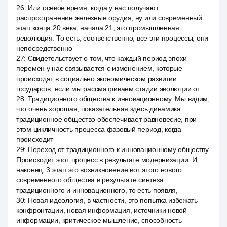
26
:
Или осевое время, когда у нас получают
распространение железные орудия, ну или современный
этап конца 20 века, начала 21, это промышленная
революция. То есть, соответственно, все эти процессы, они
непосредственно
27
:
Свидетельствует о том, что каждый период эпохи
перемен у нас связывается с изменением, которые
происходят в социально экономическом развитии
государств, если мы рассматриваем стадии эволюции от
28
:
Традиционного общества к инновационному. Мы видим,
что очень хорошая, показательная здесь динамика
традиционное общество обеспечивает равновесие, при
этом цикличность процесса фазовый период, когда
происходит
29
:
Переход от традиционного к инновационному обществу.
Происходит этот процесс в результате модернизации. И,
наконец, 3 этап это возникновение вот этого нового
современного общества в результате синтеза
традиционного и инновационного, то есть появля,
30
:
Новая идеология, в частности, это попытка избежать
конфронтации, новая информация, источники новой
информации, критическое мышление, способность