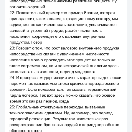
непосредственно экономическим развитием обществ. Ну
вот очень хороший
22
:
Показательный пример это пример Японии, которая
принадлежит, как мы знаем, к традиционному сектору, мы
видим, меняется численность населения, увеличивается
валовый внутренний продукт, растёт численность
населения, корреляция его с валовым внутренним
продуктом. Говор
23
:
Говорит о том, что рост валового внутреннего продукта
непосредственно связан с увеличением численности
населения можно проследить этот процесс не только на
этапе современном, но и по исторической аналогии здесь
использовать, в частности, период модерниза.
24
:
И процессы модернизации очень характерны для эпохи
перемен так называемых эпохи кризисов периода осевого
времени. Если пользоваться, так сказать, терминологией
Карла ясперса. Так вот, здесь можно сказать, что осевое
время это как раз период, когда
25
:
Глобальные структурные переходы, вызванные
технологическими сдвигами. Ну, например, это период
городской революции. Результатом является как раз
распространение бронзовых орудий в период первобытно
общинного строя.