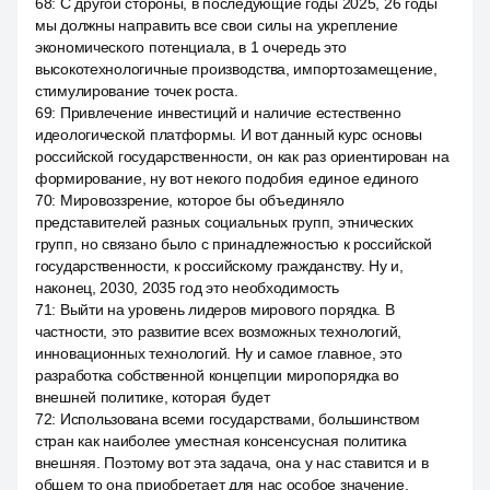
68
:
С другой стороны, в последующие годы 2025, 26 годы
мы должны направить все свои силы на укрепление
экономического потенциала, в 1 очередь это
высокотехнологичные производства, импортозамещение,
стимулирование точек роста.
69
:
Привлечение инвестиций и наличие естественно
идеологической платформы. И вот данный курс основы
российской государственности, он как раз ориентирован на
формирование, ну вот некого подобия единое единого
70
:
Мировоззрение, которое бы объединяло
представителей разных социальных групп, этнических
групп, но связано было с принадлежностью к российской
государственности, к российскому гражданству. Ну и,
наконец, 2030, 2035 год это необходимость
71
:
Выйти на уровень лидеров мирового порядка. В
частности, это развитие всех возможных технологий,
инновационных технологий. Ну и самое главное, это
разработка собственной концепции миропорядка во
внешней политике, которая будет
72
:
Использована всеми государствами, большинством
стран как наиболее уместная консенсусная политика
внешняя. Поэтому вот эта задача, она у нас ставится и в
общем то она приобретает для нас особое значение.