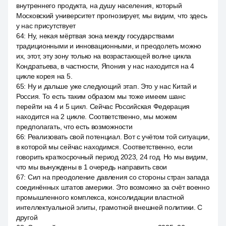
внутреннего продукта, на душу населения, который
Московский университет прогнозирует, мы видим, что здесь
у нас присутствует
64
:
Ну, некая мёртвая зона между государствами
традиционными и инновационными, и преодолеть можно
их, этот, эту зону только на возрастающей волне цикла
Кондратьева, в частности, Япония у нас находится на 4
цикле корея на 5.
65
:
Ну и дальше уже следующий этап. Это у нас Китай и
Россия. То есть таким образом мы тоже имеем шанс
перейти на 4 и 5 цикл. Сейчас Российская Федерация
находится на 2 цикле. Соответственно, мы можем
предполагать, что есть возможности
66
:
Реализовать свой потенциал. Вот с учётом той ситуации,
в которой мы сейчас находимся. Соответственно, если
говорить краткосрочный период 2023, 24 год. Но мы видим,
что мы вынуждены в 1 очередь направить свои
67
:
Сил на преодоление давления со стороны стран запада
соединённых штатов америки. Это возможно за счёт военно
промышленного комплекса, консолидации властной
интеллектуальной элиты, грамотной внешней политики. С
другой