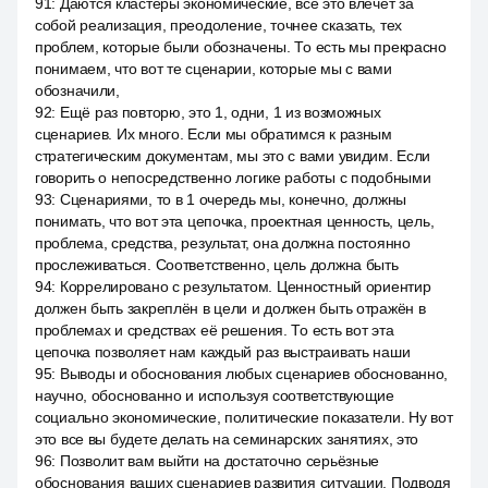
91
:
Даются кластеры экономические, все это влечёт за
собой реализация, преодоление, точнее сказать, тех
проблем, которые были обозначены. То есть мы прекрасно
понимаем, что вот те сценарии, которые мы с вами
обозначили,
92
:
Ещё раз повторю, это 1, одни, 1 из возможных
сценариев. Их много. Если мы обратимся к разным
стратегическим документам, мы это с вами увидим. Если
говорить о непосредственно логике работы с подобными
93
:
Сценариями, то в 1 очередь мы, конечно, должны
понимать, что вот эта цепочка, проектная ценность, цель,
проблема, средства, результат, она должна постоянно
прослеживаться. Соответственно, цель должна быть
94
:
Коррелировано с результатом. Ценностный ориентир
должен быть закреплён в цели и должен быть отражён в
проблемах и средствах её решения. То есть вот эта
цепочка позволяет нам каждый раз выстраивать наши
95
:
Выводы и обоснования любых сценариев обоснованно,
научно, обоснованно и используя соответствующие
социально экономические, политические показатели. Ну вот
это все вы будете делать на семинарских занятиях, это
96
:
Позволит вам выйти на достаточно серьёзные
обоснования ваших сценариев развития ситуации. Подводя