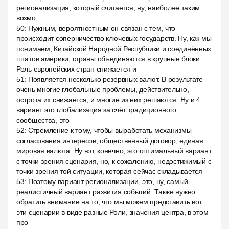
регионализация, который считается, ну, наиболее таким
возмо,
50
:
Нужным, вероятностным он связан с тем, что
происходит соперничество ключевых государств. Ну, как мы
понимаем, Китайской Народной Республики и соединённых
штатов америки, страны объединяются в крупные блоки.
Роль европейских стран снижается и
51
:
Появляется несколько резервных валют. В результате
очень многие глобальные проблемы, действительно,
острота их снижается, и многие из них решаются. Ну и 4
вариант это глобализация за счёт традиционного
сообщества, это
52
:
Стремление к тому, чтобы выработать механизмы
согласования интересов, общественный договор, единая
мировая валюта. Ну вот, конечно, это оптимальный вариант
с точки зрения сценария, но, к сожалению, недостижимый с
точки зрения той ситуации, которая сейчас складывается
53
:
Поэтому вариант регионализации, это, ну, самый
реалистичный вариант развития событий. Также нужно
обратить внимание на то, что мы можем представить вот
эти сценарии в виде разные Роли, значения центра, в этом
про