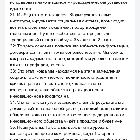
использовать накопившиеся мировоззренческие установки
идеологии.
31
:
И обществом и так далее. Формируются новые
институты, укрупняется социальная система, происходит
вот эта глобальная локальная, прошу прощения,
глобализация. Ну и вот, собственно говоря, вот это
традиционный вектор свой чужой уходит на 2 план.
32
:
То здесь основная попытка это избежать конфронтации,
договориться и найти точки соприкосновения. Мы сейчас
как раз находимся на этапе, который мы условно называем
кэтч ап периферии, то есть
33
:
Это этап, когда мы находимся на этапе замедления
социально экономического, политического развития и
кризиса центра. То есть это то, что называется
конвергенция, когда общество традиционное и
инновационное находится на
34
:
Этапе поиска путей взаимодействия. В результате мы
должны выйти на новое общество, на новый этап развития
общества, когда вот это противостояние традиционного и
инновационного общества уйдёт в прошлое и будет уже
35
:
Неактуальны. То есть мы выходим на уровень
консенсуса не просто компромисса, когда 1 сторона
принимает позицию другой именно консенсуса. Вот в этом