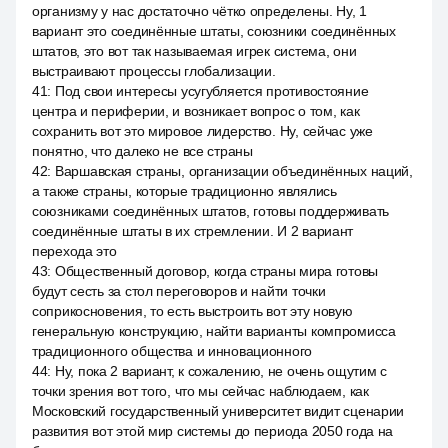
организму у нас достаточно чётко определены. Ну, 1
вариант это соединённые штаты, союзники соединённых
штатов, это вот так называемая игрек система, они
выстраивают процессы глобализации.
41
:
Под свои интересы усугубляется противостояние
центра и периферии, и возникает вопрос о том, как
сохранить вот это мировое лидерство. Ну, сейчас уже
понятно, что далеко не все страны
42
:
Варшавская страны, организации объединённых наций,
а также страны, которые традиционно являлись
союзниками соединённых штатов, готовы поддерживать
соединённые штаты в их стремлении. И 2 вариант
перехода это
43
:
Общественный договор, когда страны мира готовы
будут сесть за стол переговоров и найти точки
соприкосновения, то есть выстроить вот эту новую
генеральную конструкцию, найти варианты компромисса
традиционного общества и инновационного
44
:
Ну, пока 2 вариант, к сожалению, не очень ощутим с
точки зрения вот того, что мы сейчас наблюдаем, как
Московский государственный университет видит сценарии
развития вот этой мир системы до периода 2050 года на