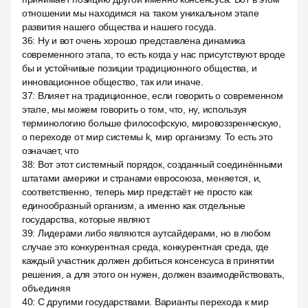
отношении мы находимся на таком уникальном этапе
развития нашего общества и нашего госуда.
36
:
Ну и вот очень хорошо представлена динамика
современного этапа, то есть когда у нас присутствуют вроде
бы и устойчивые позиции традиционного общества, и
инновационное общество, так или иначе.
37
:
Влияет на традиционное, если говорить о современном
этапе, мы можем говорить о том, что, ну, используя
терминологию больше философскую, мировоззренческую,
о переходе от мир системы k, мир организму. То есть это
означает, что
38
:
Вот этот системный порядок, созданный соединёнными
штатами америки и странами евросоюза, меняется, и,
соответственно, теперь мир предстаёт не просто как
единообразный организм, а именно как отдельные
государства, которые являют.
39
:
Лидерами либо являются аутсайдерами, но в любом
случае это конкурентная среда, конкурентная среда, где
каждый участник должен добиться консенсуса в принятии
решения, а для этого он нужен, должен взаимодействовать,
объединяя
40
:
С другими государствами. Варианты перехода к мир