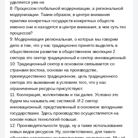
уделяется уже не
8
:
Процессом глобальной модернизации, а региональной
модернизации. Таким образом, в центре внимания
практики конкретных государств конкретных обществ
именно они и находятся в центре внимания, в чем суть тех
процессов?
9
:
Модернизация региональная, о которых мы говорим
дело в том, что у нас традиционно принято выделять в
общественном развитии в общественном эволюции 2
сектора это сектор традиционный и сектор инновационный.
10
:
Традиционный сектор в основном связывается со
странами востока, основан на производстве,
преимущественно традиционном, цель традиционного
сектора это выживание в условиях того, что у нас
ограниченные ресурсы присутствуют.
11
:
Кооперация, коллективизм и так далее. Условно это
будем мы называть икс системой. И 2 сектор
инновационный, представленный в основном западными
государствами. Здесь производство осуществляется на
основе новых технологий повыше.
12
:
Производительности труда, ну а также использование
новых видов ресурсов. Ну, соответственно, для такого
общества характерен индивидуализм, конкуренция. Мы её