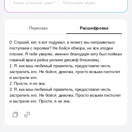
Какая основная идея?
Перескажи видео
Пересказ
Расшифровка
0
:
Слушай, кит, я вот подумал, а может, мы неправильно
поступаем с героями? Не бойся обжора, не все злодеи
плохие. Я тебя уверяю, именно благодаря киту был пойман
главный врага рейха уильям джозеф бласковиц.
1
:
Я, как ваш любимый правитель, предоставлю честь
застрелить его. Не бойся, девочка, просто возьми пистолет
и застрели его.
2
:
Прости, я не зна.
3
:
Я, как ваш любимый правитель, предоставлю честь
застрелить его. Не бойся, девочка. Просто возьми пистолет
и застрели его. Прости, я не зна.