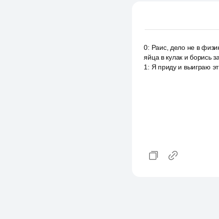
0
:
Раис, дело не в физик
яйца в кулак и борись з
1
:
Я приду и выиграю эт