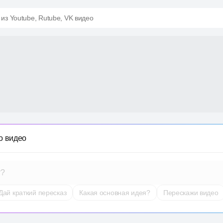
 из Youtube, Rutube, VK видео
о видео
т?
Дай краткий пересказ
Какая основная идея?
Перескажи видео