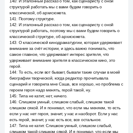
140
:
И эталонный рассказ о том, как сценаристу с оной
структурой работать мы с вами будем говорить о
классической, об архисюжета.
141
:
Поэтому структуре.
142
:
И эталонный рассказ о том, как сценаристу с оной
структурой работать, поэтому мы с вами будем говорить о
классической структуре, об архисюжета.
143
:
О классической кинодраматургии, которая удерживает
внимание за счёт истории, и здесь важно понимать, что
самое главное, что удерживает интерес зрителя, что
удерживает внимание зрителя в классическом кино, это
герой.
144
:
То есть, если вот бывает, бывали такие случаи в моей
биографии творческой, когда редактор прочитывала
сценарий и говорила мне Саша, все хорошо, но проблема с
героем героя надо менять, герой такой, ну.
145
:
Типа не катит, нет, ничего.
146
:
Слишком умный, слишком слабый, слишком такой
слишком сякой. И я понимал, что если мы меняем, то есть
если у нас нет героя, значит, у нас и наоборот. Если у нас
есть герой, значит, у нас есть все, все остальное.
147
:
Типа не катит. Слишком умный, слишком слабый,
слишком такой слишком сякой. И я понимал, что если мы