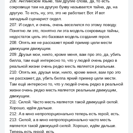
206
:
Английском языке, там другие слова, да, то есть
сокровище там на другую букву называется тайна, да, на
другую. То есть, ну, это, это не работает. Вот. И вот
западный сценарист сидел.
207
:
И сидел, и очень, очень веселился по этому поводу.
Понятно ли это, понятно ли эта модель сокровище тайны,
недостаток цель это базовая модель создания героя.
208
:
Опять же не расскажет яркий пример цели мести
движущим движущим.
209
:
Друзья мои, никто, кроме меня, вам про это, да, убить
билла, там ещё интересно то, что у людей очень редко в
реальной жизни очень редко месть является реальным.
210
:
Опять же, друзья мои, никто, кроме меня, вам про это
не расскажет, да, убить билла яркий пример цели мести.
Там ещё интересно то, что у людей очень редко в реальной
жизни очень редко месть является реальным движущим,
движущим.
211
:
Силой. Часто месть является такой движущей силой.
Хорошо, идём дальше.
212
:
А в кино непропорционально теперь есть герой, есть.
213
:
Силой, а в кино непропорционально часто месть
является такой движущей силой. Хорошо, идём дальше.
Теперь есть герой, есть