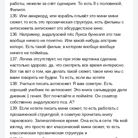
работы, нежели за счёт сценария. То есть 8 с половиной,
Филипп.
135
:
Или амаркорд, или корабль плывёт это мини мини
сюжет, то есть это прозаическая структура, есть фильмы с
антисюжета антисюжет это абсурдистское кино.
136
:
Например, андалузский пёс Луиса бунюэля это там
вообще ничего не понятно. Или какой-нибудь апстрим
колорс. Есть такой фильм, в котором вообще вообще
ничего не поймёшь.
137
:
Логика отсутствует, но при этом картинка сделана
настолько здорово, да, что смотреть все время интересно.
Вот так вот о том, как делать такой сюжет, такое кино мы с
вами говорить не будем. То есть, если вы хотите
138
:
Учиться писать антисюжет. Я вам советую. Есть
хороший учебник по антисюжет. Это книга сальвадора дали
дневник 1 гения. Вот почитайте и поймёте. Он соавтор
собственно андалузского пса. А?
139
:
Если хотите писать мини сюжет, то есть работать с
прозаической структурой, я советую прочитать книгу
тарковского. Запечатлённое время. Она есть в сети. На мой
взгляд, это просто вот классический мини сюжет, то есть
классическая прозаическая структура и