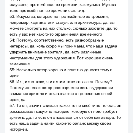
искусство, протяжённое во времени, как музыка. Музыка
тоже протяжённая во времени есть вид.
53
:
Искусства, которые не протяжённые во времени,
например, картина, или статуя, или архитектура, да, вы
можете смотреть на них столько, сколько захотите, да, то
есть у вас нет какого-то ограничения временного
54
:
Поэтому, соответственно, есть разнообразные
интересы, да, коль скоро мы понимаем, что наша задача
удержать внимание зрителя, да, есть различные
инструменты для этого удержания. Вот хорошее очень
замечание.
55
:
Насколько автор хорошо и понятно доносит тему и
идею.
56
:
И я, и это тоже, я и с этим тоже согласен. Почему?
Потому что если автор растворяется весь в удержании
внимания зрителя и отказывается от донесения своей
идеи, да.
57
:
То он, значит, снимает какое-то не своё кино, то есть он
рассказывает какую-то историю, которую от него требует
зритель, да, то есть он отказывается от себя как автора. То
есть наша задача найти какой-то баланс между своей
историей.