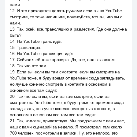
нами.
12
:
И это приходится делать ручками если вы на YouTube
смотрите, то тоже напишите, пожалуйста, что вы, что вы с
нами.
13
:
Так, окей, все, трансляцию я разместил. Где она должна
быть?
14
:
На YouTube транс идёт.
15
:
Трансляция.
16
:
На YouTube трансляция идёт.
17
:
Сейчас я её тоже проверю. Да, все, она в главном.
18
:
Так что все там.
19
:
Если вы, если вы там смотрите, если вы смотрите на
YouTube тоже, я буду время от времени сюда заглядывать,
но лучше конечно смотреть в контакте в основном в
основном все там сидят.
20
:
Так что если вы, если вы там смотрите, если вы
смотрите на YouTube тоже, я буду время от времени сюда
заглядывать, но лучше конечно смотреть в контакте, в
основном в основном все там все там сидят.
21
:
Так, коллеги, приветствую. Мы продолжаем с вами нас,
наш с вами сценарий за неделю. Я посмотрел, там около
700 человек, посмотрели в записи. Ну, это неплохо, это