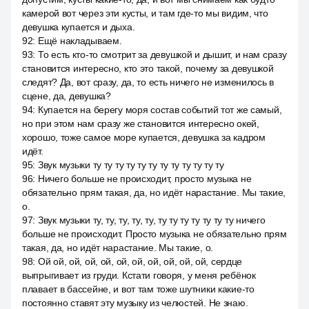
камерой вот через эти кусты, и там где-то мы видим, что
девушка купается и дыха.
92
:
Ещё накладываем.
93
:
То есть кто-то смотрит за девушкой и дышит, и нам сразу
становится интересно, кто это такой, почему за девушкой
следят? Да, вот сразу, да, то есть ничего не изменилось в
сцене, да, девушка?
94
:
Купается на берегу моря состав событий тот же самый,
но при этом нам сразу же становится интересно окей,
хорошо, тоже самое море купается, девушка за кадром
идёт.
95
:
Звук музыки ту ту ту ту ту ту ту ту ту ту ту ту
96
:
Ничего больше не происходит, просто музыка не
обязательно прям такая, да, но идёт нарастание. Мы такие,
о.
97
:
Звук музыки ту, ту, ту, ту, ту, ту ту ту ту ту ту ту ничего
больше не происходит. Просто музыка не обязательно прям
такая, да, но идёт нарастание. Мы такие, о.
98
:
Ой ой, ой, ой, ой, ой, ой, ой, ой, ой, ой, сердце
выпрыгивает из груди. Кстати говоря, у меня ребёнок
плавает в бассейне, и вот там тоже шутники какие-то
постоянно ставят эту музыку из челюстей. Не знаю.