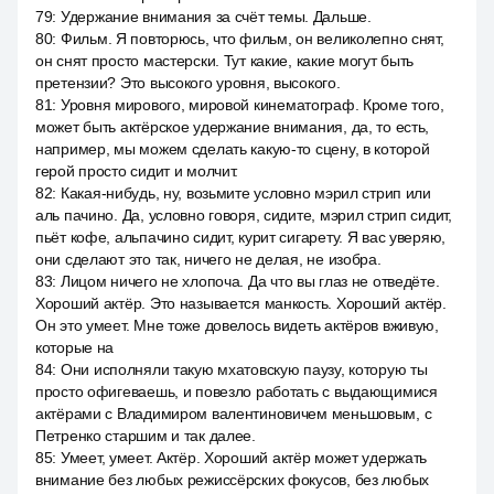
79
:
Удержание внимания за счёт темы. Дальше.
80
:
Фильм. Я повторюсь, что фильм, он великолепно снят,
он снят просто мастерски. Тут какие, какие могут быть
претензии? Это высокого уровня, высокого.
81
:
Уровня мирового, мировой кинематограф. Кроме того,
может быть актёрское удержание внимания, да, то есть,
например, мы можем сделать какую-то сцену, в которой
герой просто сидит и молчит.
82
:
Какая-нибудь, ну, возьмите условно мэрил стрип или
аль пачино. Да, условно говоря, сидите, мэрил стрип сидит,
пьёт кофе, альпачино сидит, курит сигарету. Я вас уверяю,
они сделают это так, ничего не делая, не изобра.
83
:
Лицом ничего не хлопоча. Да что вы глаз не отведёте.
Хороший актёр. Это называется манкость. Хороший актёр.
Он это умеет. Мне тоже довелось видеть актёров вживую,
которые на
84
:
Они исполняли такую мхатовскую паузу, которую ты
просто офигеваешь, и повезло работать с выдающимися
актёрами с Владимиром валентиновичем меньшовым, с
Петренко старшим и так далее.
85
:
Умеет, умеет. Актёр. Хороший актёр может удержать
внимание без любых режиссёрских фокусов, без любых