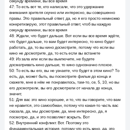
секунду времени, вы все время
47
:
То есть вот те, кто написали, что это удержание
внимания зрителя скучно или интересно, вы совершенно
правы. Это правильный ответ, да, но я его просто немножко
конкретизирую, этот правильный ответ, чтоб вы каждую
секунду времени, вы все время
48
:
Ждали, что будет дальше. Вот если вы все время ждёте,
что будет дальше, то вам будет интересно, то кино будет
работать, да, то вы кино досмотрите, потому что если вы
кино не досмотрите, да, то есть если вы встанете
49
:
Из зала или если вы выключите, не будете
досматривать кино дальше, то кино однозначно плохое.
50
:
То есть вы его, вы не узнаете, что будет в этом кино? То
есть, да, может быть, вы посмотрите фильм до конца и
скажете, мне в нём не понравилось, там-то, се, 5, 10, но вы
его досмотрели, вы его досмотрели от начала до конца,
значит,
51
:
Для вас это кино хорошее, и то, что вы говорите, что вам
не нравится, это самообман, потому что какая-то часть вас
сказала, да, мы досмотрим, да, мне интересно, да, я
посмотрю, да, и это позволяет вскрыть. Вот
52
:
Внутренний конфликт. Вот. Поэтому это
фундаментальная история, потому что есть кино, да, это