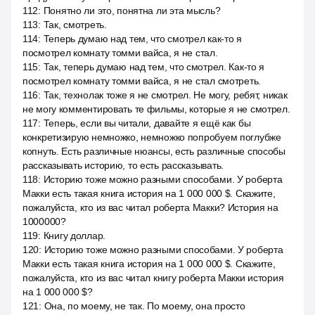
112
:
Понятно ли это, понятна ли эта мысль?
113
:
Так, смотреть.
114
:
Теперь думаю над тем, что смотрел как-то я
посмотрел комнату томми вайса, я не стал.
115
:
Так, теперь думаю над тем, что смотрел. Как-то я
посмотрел комнату томми вайса, я не стал смотреть.
116
:
Так, технолак тоже я не смотрел. Не могу, ребят, никак
не могу комментировать те фильмы, которые я не смотрел.
117
:
Теперь, если вы читали, давайте я ещё как бы
конкретизирую немножко, немножко попробуем поглубже
копнуть. Есть различные нюансы, есть различные способы
рассказывать историю, то есть рассказывать.
118
:
Историю тоже можно разными способами. У роберта
Макки есть такая книга история на 1 000 000 $. Скажите,
пожалуйста, кто из вас читал роберта Макки? История на
1000000?
119
:
Книгу доллар.
120
:
Историю тоже можно разными способами. У роберта
Макки есть такая книга история на 1 000 000 $. Скажите,
пожалуйста, кто из вас читал книгу роберта Макки история
на 1 000 000 $?
121
:
Она, по моему, не так. По моему, она просто