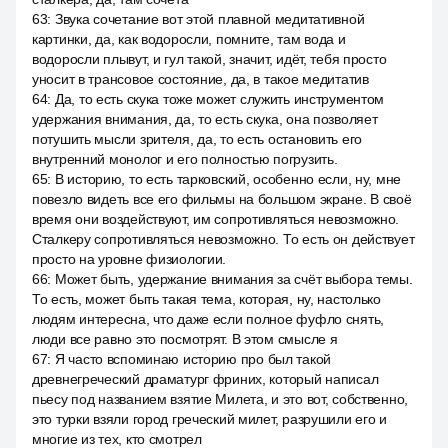
63
:
Звука сочетание вот этой плавной медитативной
картинки, да, как водоросли, помните, там вода и
водоросли плывут, и гул такой, значит, идёт, тебя просто
уносит в трансовое состояние, да, в такое медитатив
64
:
Да, то есть скука тоже может служить инструментом
удержания внимания, да, то есть скука, она позволяет
потушить мысли зрителя, да, то есть остановить его
внутренний монолог и его полностью погрузить.
65
:
В историю, то есть тарковский, особенно если, ну, мне
повезло видеть все его фильмы на большом экране. В своё
время они воздействуют, им сопротивляться невозможно.
Сталкеру сопротивляться невозможно. То есть он действует
просто на уровне физиологии.
66
:
Может быть, удержание внимания за счёт выбора темы.
То есть, может быть такая тема, которая, ну, настолько
людям интересна, что даже если полное фуфло снять,
люди все равно это посмотрят. В этом смысле я
67
:
Я часто вспоминаю историю про был такой
древнегреческий драматург фриних, который написал
пьесу под названием взятие Милета, и это вот, собственно,
это турки взяли город греческий милет, разрушили его и
многие из тех, кто смотрел