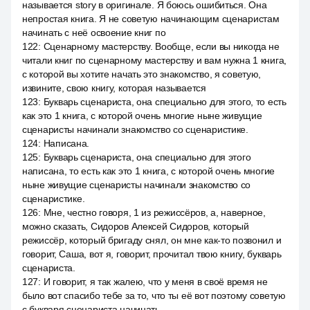
называется story в оригинале. Я боюсь ошибиться. Она
непростая книга. Я не советую начинающим сценаристам
начинать с неё освоение книг по
122
:
Сценарному мастерству. Вообще, если вы никогда не
читали книг по сценарному мастерству и вам нужна 1 книга,
с которой вы хотите начать это знакомство, я советую,
извините, свою книгу, которая называется
123
:
Букварь сценариста, она специально для этого, то есть
как это 1 книга, с которой очень многие ныне живущие
сценаристы начинали знакомство со сценаристике.
124
:
Написана.
125
:
Букварь сценариста, она специально для этого
написана, то есть как это 1 книга, с которой очень многие
ныне живущие сценаристы начинали знакомство со
сценаристике.
126
:
Мне, честно говоря, 1 из режиссёров, а, наверное,
можно сказать, Сидоров Алексей Сидоров, который
режиссёр, который бригаду снял, он мне как-то позвонил и
говорит, Саша, вот я, говорит, прочитал твою книгу, букварь
сценариста.
127
:
И говорит, я так жалею, что у меня в своё время не
было вот спасибо тебе за то, что ты её вот поэтому советую
с букваря сценариста начинать.