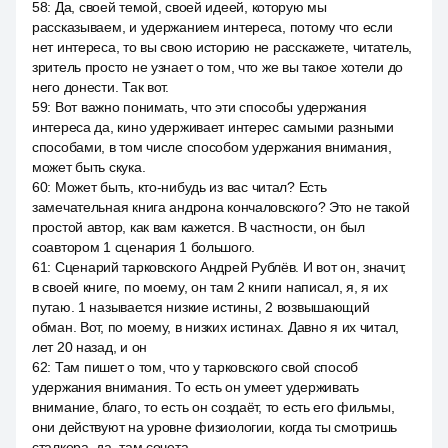
58
:
Да, своей темой, своей идеей, которую мы
рассказываем, и удержанием интереса, потому что если
нет интереса, то вы свою историю не расскажете, читатель,
зритель просто не узнает о том, что же вы такое хотели до
него донести. Так вот.
59
:
Вот важно понимать, что эти способы удержания
интереса да, кино удерживает интерес самыми разными
способами, в том числе способом удержания внимания,
может быть скука.
60
:
Может быть, кто-нибудь из вас читал? Есть
замечательная книга андрона кончаловского? Это не такой
простой автор, как вам кажется. В частности, он был
соавтором 1 сценария 1 большого.
61
:
Сценарий тарковского Андрей Рублёв. И вот он, значит,
в своей книге, по моему, он там 2 книги написал, я, я их
путаю. 1 называется низкие истины, 2 возвышающий
обман. Вот, по моему, в низких истинах. Давно я их читал,
лет 20 назад, и он
62
:
Там пишет о том, что у тарковского свой способ
удержания внимания. То есть он умеет удерживать
внимание, благо, то есть он создаёт, то есть его фильмы,
они действуют на уровне физиологии, когда ты смотришь
сталкера, да, там сочета