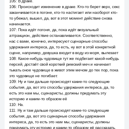
105
:
В драке.
106
:
Происходит изменение в драке. Кто-то берет верх, секс
заканчивается в погоне, кто-то настигает или наоборот кто-
то убежал, вышел, да, вот в этот момент действие снова
начинается.
107
:
Пока идёт погоня, да, пока идёт визуальный
аттракцион, действие останавливается. Соответственно,
нас с вами, конечно, интересуют сценарные способы
удержания интереса, да, то есть, ну вот в этой конкретной
сцене, например, девушка входит в воду из моря, вылезает
108
:
Какое-нибудь чудовище тут же подбегает какой-нибудь
персей, достаёт свой короткий римский меч и начинает
тыкать оное чудовище в живот этим мечом до тех пор, пока
это чудовище не погибает.
109
:
Ну и там дальше происходят какие-то следующие
события, да, вот это способы удержания интереса, да, то
есть это нам мы, сценаристы, должны придумать эту
историю и каким-то образом её
110
:
На.
111
:
Ну и там дальше происходят какие-то следующие
события, да, вот это сценарные способы удержания
интереса, да, то есть это нам мы, сценаристы, должны
придумать эту историю и каким-то образом её рассказать.