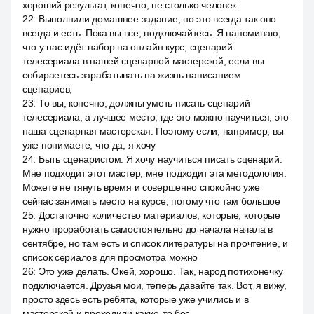
хороший результат, конечно, не столько человек.
22
:
Выполнили домашнее задание, но это всегда так оно
всегда и есть. Пока вы все, подключайтесь. Я напоминаю,
что у нас идёт набор на онлайн курс, сценарий
телесериала в нашей сценарной мастерской, если вы
собираетесь зарабатывать на жизнь написанием
сценариев,
23
:
То вы, конечно, должны уметь писать сценарий
телесериала, а лучшее место, где это можно научиться, это
наша сценарная мастерская. Поэтому если, например, вы
уже понимаете, что да, я хочу
24
:
Быть сценаристом. Я хочу научиться писать сценарий.
Мне подходит этот мастер, мне подходит эта методология.
Можете не тянуть время и совершенно спокойно уже
сейчас занимать место на курсе, потому что там большое
25
:
Достаточно количество материалов, которые, которые
нужно проработать самостоятельно до начала начала в
сентябре, но там есть и список литературы на прочтение, и
список сериалов для просмотра можно
26
:
Это уже делать. Окей, хорошо. Так, народ потихонечку
подключается. Друзья мои, теперь давайте так. Вот, я вижу,
просто здесь есть ребята, которые уже учились и в
мастерской и проходили какие-то бес.