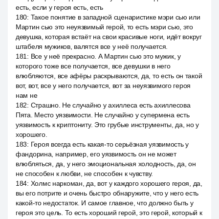
есть, если у героя есть, есть
180
:
Такое понятие в западной сценаристике мэри сью или
Мартин сью это неуязвимый герой, то есть мэри сью, это
девушка, которая встаёт на свои красивые ноги, идёт вокруг
штабеля мужиков, валятся все у неё получается.
181
:
Все у неё прекрасно. А Мартин сью это мужик, у
которого тоже все получается, все девушки в него
влюбляются, все афёры раскрываются, да, то есть он такой
вот, вот, все у него получается, вот за неуязвимого героя
нам не
182
:
Страшно. Не случайно у ахиллеса есть ахиллесова
Пята. Место уязвимости. Не случайно у супермена есть
уязвимость к криптониту. Это грубые инструменты, да, но у
хорошего.
183
:
Героя всегда есть какая-то серьёзная уязвимость у
фандорина, например, его уязвимость он не может
влюбляться, да, у него эмоциональная холодность, да, он
не способен к любви, не способен к чувству.
184
:
Холмс наркоман, да, вот у каждого хорошего героя, да,
вы его потрите и очень быстро обнаружите, что у него есть
какой-то недостаток. И самое главное, что должно быть у
героя это цель. То есть хороший герой, это герой, который к