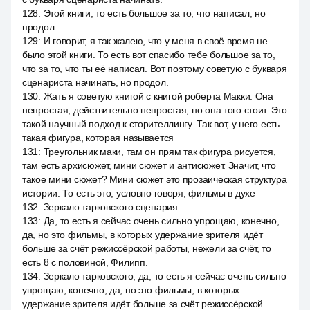
128
:
Этой книги, то есть большое за то, что написал, но
продол.
129
:
И говорит, я так жалею, что у меня в своё время не
было этой книги. То есть вот спасибо тебе большое за то,
что за то, что ты её написал. Вот поэтому советую с букваря
сценариста начинать, но продол.
130
:
Жать я советую книгой с книгой роберта Макки. Она
непростая, действительно непростая, но она того стоит. Это
такой научный подход к сторителлингу. Так вот, у него есть
такая фигура, которая называется
131
:
Треугольник маки, там он прям так фигура рисуется,
там есть архисюжет, мини сюжет и антисюжет. Значит, что
такое мини сюжет? Мини сюжет это прозаическая структура
истории. То есть это, условно говоря, фильмы в духе
132
:
Зеркало тарковского сценария.
133
:
Да, то есть я сейчас очень сильно упрощаю, конечно,
да, но это фильмы, в которых удержание зрителя идёт
больше за счёт режиссёрской работы, нежели за счёт, то
есть 8 с половиной, Филипп.
134
:
Зеркало тарковского, да, то есть я сейчас очень сильно
упрощаю, конечно, да, но это фильмы, в которых
удержание зрителя идёт больше за счёт режиссёрской