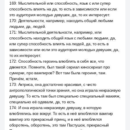
169
:
Мыслительной или способность, язык с или супер
способность влиять на да, то есть в зависимости или если
это аудитория молодых девушек, да, то их интересует.
170
:
Деятельности, например, находить общий любыми
людьми, да, людей.
171
:
Мыслительной деятельности, например, или
способность находить общий язык с любыми людьми, да,
или супер способность влиять на людей, да, то есть в
зависимости или если это аудитория молодых девушек, да,
то их интересует.
172
:
Способность героинь влюблять в себя все, что
движется. Помните, был такой сериал киносериал про
сумерки, про вампиров? Вот там была героиня, там.
Причём, кстати,
173
:
Актриса, она достаточно красивая, с чисто
антропологической точки зрения, но она играла некрасивую
девушку. То есть там был специально специальный макияж,
специально её одевали, да, то есть
174
:
И она играла некрасивую девушку, в которую
влюблялись все вокруг. То есть в неё влюблялся вампир
вампир это прекрасный принц, и в неё влюблялся
оборотень, оборотень, это там Пастушок, прекрасный