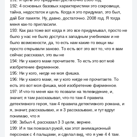
192
:
4 основных базовых характеристики это сокровище,
тайна, недостаток и цель. Когда я это придумал, это был,
дай Бог памяти. Ну, давно, достаточно. 2008 год. Я тогда
меня как-то пригласили.
193
:
Как раз тоже вот когда я это все придумывал, просто не
было у нас не было доступа к западным учебникам и не
было возможности, да, то есть нам какие-то вещи мы
просто открывали заново. То есть вот это вот то, что я вам
сейчас рассказал, это вы не
194
:
Ни у какого маки прочитаете. То есть это вот моё
изобретение фирменное.
195
:
Ни у кого, нигде не моя фишка.
196
:
Ни у какого маки, ни у кого нигде не прочитаете. То
есть это вот моя фишка, моё изобретение фирменное.
197
:
И что-то меня как-то позвали на телевидение, и,
значит, я там рассказывал, что-то там 4 правила
детективного героя, там 4 правила детективного романа, и
я, значит, рассказываю, и я 3 рассказываю, и тут вдруг
понимаю, что я
198
:
Забыл 4, рассказал 3 3 цели, вернее.
199
:
И я так помахал рукой, как этот анимационный
персонаж с 4 пальцами, и сделал вид, что я уже 4 4 там.