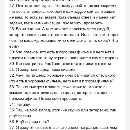
27
:
Платные мои курсы. Поэтому давайте так договоримся,
что вот этот вопрос, который я вам задаю сейчас я задаю
не вам. То есть вы знаете правильный ответ, и у меня нет
задачи, как в катихизисе, да, проверить, проверить.
28
:
Ваши знания. А мне хочется спросить у тех людей,
которые правильного ответа не знают. Итак, вот вам вопрос
чем, по вашему, хорошее кино отличается от плохого? Что
есть?
29
:
Что главное, что есть в хорошем фильме и чего нет в
плохом напишите вашу версию, напишите в комментариях.
30
:
Кто смотрит на YouTube тоже в чате пишите ответы.
31
:
Я вижу, там народ подключается.
32
:
Чем, по вашему, хорошее кино отличается от плохого,
что есть в хорошем фильме, чего нет в плохом фильме?
33
:
Те, кто смотрят в записи, тоже можете, можете в
комментариях отвечать на вопросы, которые я задаю в
прямом эфире. Потом себя проверите.
34
:
Так жду.
35
:
Так, на мой взгляд, отличие скучно или интересно, так
ещё версии.
36
:
Ещё версии есть?
37
:
Я вижу отчёт ответов в чате в десятки раз меньше, чем