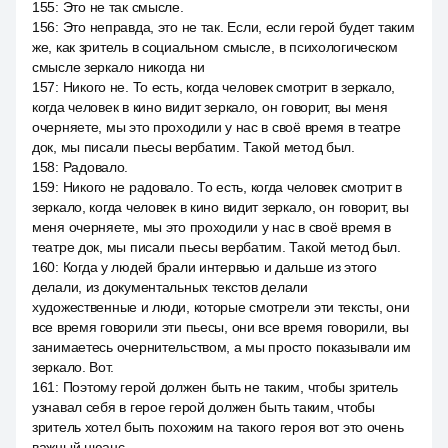
155
:
Это не так смысле.
156
:
Это неправда, это не так. Если, если герой будет таким
же, как зритель в социальном смысле, в психологическом
смысле зеркало никогда ни
157
:
Никого не. То есть, когда человек смотрит в зеркало,
когда человек в кино видит зеркало, он говорит, вы меня
очерняете, мы это проходили у нас в своё время в театре
док, мы писали пьесы вербатим. Такой метод был.
158
:
Радовало.
159
:
Никого не радовало. То есть, когда человек смотрит в
зеркало, когда человек в кино видит зеркало, он говорит, вы
меня очерняете, мы это проходили у нас в своё время в
театре док, мы писали пьесы вербатим. Такой метод был.
160
:
Когда у людей брали интервью и дальше из этого
делали, из документальных текстов делали
художественные и люди, которые смотрели эти тексты, они
все время говорили эти пьесы, они все время говорили, вы
занимаетесь очернительством, а мы просто показывали им
зеркало. Вот.
161
:
Поэтому герой должен быть не таким, чтобы зритель
узнавал себя в герое герой должен быть таким, чтобы
зритель хотел быть похожим на такого героя вот это очень
важный нюанс.