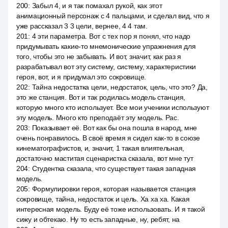
200
:
Забыл 4, и я так помахал рукой, как этот
анимационный персонаж с 4 пальцами, и сделал вид, что я
уже рассказал 3 3 цели, вернее, 4 4 там.
201
:
4 эти параметра. Вот с тех пор я понял, что надо
придумывать какие-то мнемонические упражнения для
того, чтобы это не забывать. И вот, значит, как раз я
разрабатывал вот эту систему, систему, характеристики
героя, вот, и я придумал это сокровище.
202
:
Тайна недостатка цели, недостаток, цель, что это? Да,
это же станция. Вот и так родилась модель станция,
которую много кто использует. Все мои ученики используют
эту модель. Много кто преподаёт эту модель. Рас.
203
:
Показывает её. Вот как бы она пошла в народ, мне
очень понравилось. В своё время я сидел как-то в союзе
кинематографистов, и, значит, 1 такая влиятельная,
достаточно маститая сценаристка сказала, вот мне тут
204
:
Студентка сказала, что существует такая западная
модель.
205
:
Формулировки героя, которая называется станция
сокровище, тайна, недостаток и цель. Ха ха ха. Какая
интересная модель. Буду её тоже использовать. И я такой
сижу и обтекаю. Ну то есть западные, ну, ребят, на