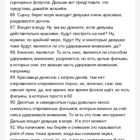
сценарных фокусов. Дальше вот представьте, что
представь, давайте возьмём.
86
:
Сцену, берег моря выходит девушка очень красивая,
раздевается догола.
87
:
Входит в воду. Ну, как вы думаете, если девушка
действительно красивая, будут смотреть на неё? Ну,
мужики, по крайней мере, будут. Ну, и некоторые девушки
тоже будут, является ли это удержанием внимания, да?
88
:
Конечно, является. То есть секс, является ли способом
удерживать внимание, разумеется, но есть целые фильмы,
в которых секс это важная часть удержания внимания,
например.
89
:
Красавица денюэль с катрин денёв, там нет
откровенного откровенного порно, но, конечно, секс там
сквозит прям, да, все время, все время фоном идёт, но есть
фильмы, в которых просто в 60
90
:
Десятые, в семидесятые годы довольно много
снималось откровенных фильмов, которые именно за счёт
секса удерживали внимание. То есть это тоже инструмент.
Дальше входит девушка в море. И в этот момент
91
:
Мы начинаем, мы берём и снимаем это называется
point of view, точка зрения, когда мы снимаем через,
допустим, кусты какие-то, да, и вот мы снимаем как будто