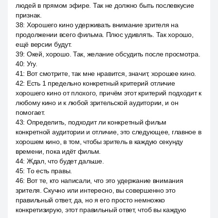
людей в прямом эфире. Так не должно быть послевкусие
признак.
38
:
Хорошего кино удерживать внимание зрителя на
продолжении всего фильма. Плюс удивлять. Так хорошо,
ещё версии будут.
39
:
Окей, хорошо. Так, желание обсудить после просмотра.
40
:
Угу.
41
:
Вот смотрите, так мне нравится, значит, хорошее кино.
42
:
Есть 1 предельно конкретный критерий отличие
хорошего кино от плохого, причём этот критерий подходит к
любому кино и к любой зрительской аудитории, и он
помогает.
43
:
Определить, подходит ли конкретный фильм
конкретной аудитории и отличие, это следующее, главное в
хорошем кино, в том, чтобы зритель в каждую секунду
времени, пока идёт фильм.
44
:
Ждал, что будет дальше.
45
:
То есть правы.
46
:
Вот те, кто написали, что это удержание внимания
зрителя. Скучно или интересно, вы совершенно это
правильный ответ, да, но я его просто немножко
конкретизирую, этот правильный ответ, чтоб вы каждую