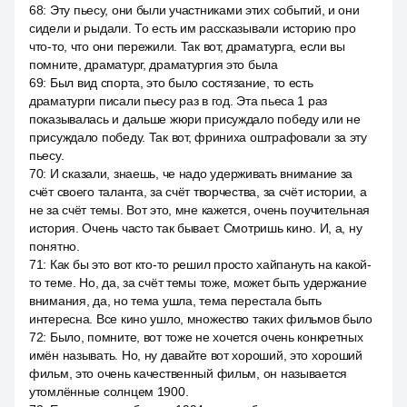
68
:
Эту пьесу, они были участниками этих событий, и они
сидели и рыдали. То есть им рассказывали историю про
что-то, что они пережили. Так вот, драматурга, если вы
помните, драматург, драматургия это была
69
:
Был вид спорта, это было состязание, то есть
драматурги писали пьесу раз в год. Эта пьеса 1 раз
показывалась и дальше жюри присуждало победу или не
присуждало победу. Так вот, фриниха оштрафовали за эту
пьесу.
70
:
И сказали, знаешь, че надо удерживать внимание за
счёт своего таланта, за счёт творчества, за счёт истории, а
не за счёт темы. Вот это, мне кажется, очень поучительная
история. Очень часто так бывает. Смотришь кино. И, а, ну
понятно.
71
:
Как бы это вот кто-то решил просто хайпануть на какой-
то теме. Но, да, за счёт темы тоже, может быть удержание
внимания, да, но тема ушла, тема перестала быть
интересна. Все кино ушло, множество таких фильмов было
72
:
Было, помните, вот тоже не хочется очень конкретных
имён называть. Но, ну давайте вот хороший, это хороший
фильм, это очень качественный фильм, он называется
утомлённые солнцем 1900.