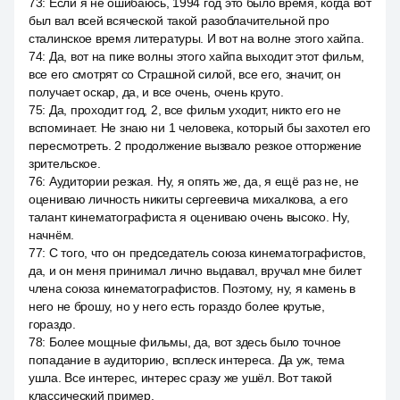
73
:
Если я не ошибаюсь, 1994 год это было время, когда вот
был вал всей всяческой такой разоблачительной про
сталинское время литературы. И вот на волне этого хайпа.
74
:
Да, вот на пике волны этого хайпа выходит этот фильм,
все его смотрят со Страшной силой, все его, значит, он
получает оскар, да, и все очень, очень круто.
75
:
Да, проходит год, 2, все фильм уходит, никто его не
вспоминает. Не знаю ни 1 человека, который бы захотел его
пересмотреть. 2 продолжение вызвало резкое отторжение
зрительское.
76
:
Аудитории резкая. Ну, я опять же, да, я ещё раз не, не
оцениваю личность никиты сергеевича михалкова, а его
талант кинематографиста я оцениваю очень высоко. Ну,
начнём.
77
:
С того, что он председатель союза кинематографистов,
да, и он меня принимал лично выдавал, вручал мне билет
члена союза кинематографистов. Поэтому, ну, я камень в
него не брошу, но у него есть гораздо более крутые,
гораздо.
78
:
Более мощные фильмы, да, вот здесь было точное
попадание в аудиторию, всплеск интереса. Да уж, тема
ушла. Все интерес, интерес сразу же ушёл. Вот такой
классический пример.