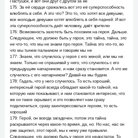
Пастушок, и вот они друг с другом за её
175
:
За её сердце сражались вот это её суперспособность
влюблять в себя. А это что? Это то, что хотят все девушки,
все молодые девушки хотят влюблять в себя парней. И вот
эта суперспособность даёт человеку, даёт зрителю
176
:
Возможность захотеть быть похожим на героя. Дальше.
Следующее, что должно быть у героя, это тайна, тайна, это
не что-то, что мы не знаем про героя. Тайна это что-то, во
что мы тычем пальчиком и говорим мы не
177
:
Знаем, что случилось у героя с его женой, или мы не
знаем. Только не спрашивай у него, что случилось с его
предыдущим напарником, и нам сразу становится. А что же
случилось с его напарником? Давай-ка мы будем.
178
:
Гадать, что у него случилось. То есть хороший,
интересный герой всегда обладает какой-то тайной, на
которую нам показывают, и нам становится интересно, что
же он такое скрывает, и это позволяет нам сразу
подключиться, сразу заинтересоваться героем, то есть
хороший
179
:
Герой, он всегда загадочен, потом эта тайна
раскрывается через какое-то время, да, но. Но нас, нас он
уже зацепил, этот герой, мы к нему уже привыкли.
Следующее, что должно быть у героя это недостаток. То