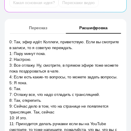
Какая основная идея?
Перескажи видео
Пересказ
Расшифровка
0
:
Так, эфир идёт. Коллеги, приветствую. Если вы смотрите
в записи, то я советую переждать.
1
:
Пару минут пока.
2
:
Настрою.
3
:
Все отлажу. Ну, смотрите, в прямом эфире тоже можете
пока поздороваться в чате.
4
:
Если есть какие-то вопросы, то можете задать вопросы.
5
:
Я пока.
6
:
Так.
7
:
Отлажу все, что надо отладить с трансляцией.
8
:
Так, открепить.
9
:
Сейчас дело в том, что на странице не появляется
трансляция. Так, сейчас
10
:
И это.
11
:
Приходится делать ручками если вы на YouTube
смотрите, то тоже напишите, пожалуйста, что вы, что вы с