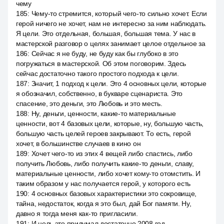
чему
185
:
Чему-то стремится, который чего-то сильно хочет. Если
герой ничего не хочет, нам не интересно за ним наблюдать.
Я цели. Это отдельная, большая, большая тема. У нас в
мастерской разговор о целях занимает целое отдельное за
186
:
Сейчас я не буду, не буду как бы глубоко в это
погружаться в мастерской. Об этом поговорим. Здесь
сейчас достаточно такого простого подхода к цели.
187
:
Значит, 1 подход к цели. Это 4 основных цели, которые
я обозначил, собственно, в букваре сценариста. Это
спасение, это деньги, это Любовь и это месть.
188
:
Ну, деньги, ценности, какие-то материальные
ценности, вот 4 базовых цели, которые, ну, большую часть,
большую часть целей героев закрывают. То есть, герой
хочет, в большинстве случаев в кино он
189
:
Хочет чего-то из этих 4 вещей либо спастись, либо
получить Любовь, либо получить какие-то деньги, славу,
материальные ценности, либо хочет кому-то отомстить. И
таким образом у нас получается герой, у которого есть
190
:
4 основных базовых характеристики это сокровище,
тайна, недостаток, когда я это был, дай Бог памяти. Ну,
давно я тогда меня как-то пригласили.
191
:
И цель это придумал достаточно 2008 год.