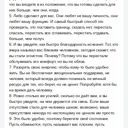
что вы входите в их положение, что вы готовы сделать для
них больше, чем они, когда
5
:
Либо сделают для вас. Они любят не вашу личность, они
любят вашу функцию. И самый быстрый способ это
проверить, это поставить границу, сказать нет, перестать
спасать, перестать все сглаживать, перестать отдавать
больше, чем получ.
6
:
И вы увидите, как быстро благодарность исчезнет. Тот, кто
вчера называл вас близким человеком, сегодня скажет, что
вы стали эгоистом. Почему? Потому что вы перестали
обслуживать его комфорт, но вы не обяза.
7
:
Разорять свою энергию, чтобы кому-то было удобно
жить. Вы не бесплатная эмоциональная поддержка, не
человек, который всегда должен понимать не вечный
ресурс для тех, кто берет, но не ценит. Попробуйте хотя бы
на время дать человеку.
8
:
Ровно столько же усилий, сколько он даёт вам, и вы
быстро увидите, на чем держится эта связь. Если ваше
отсутствие стало для человека шоком, возможно, ваше
присутствие никогда по настоящему не ценили им просто.
9
:
Это было удобно, поэтому берегите своё состояние.
Пусть обижаются, пусть называют вас плохим, пусть