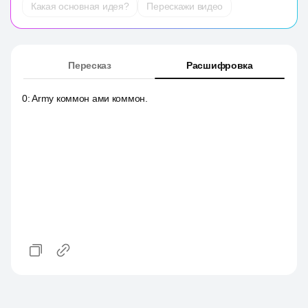
Какая основная идея?
Перескажи видео
Пересказ
Расшифровка
0
:
Army коммон ами коммон.