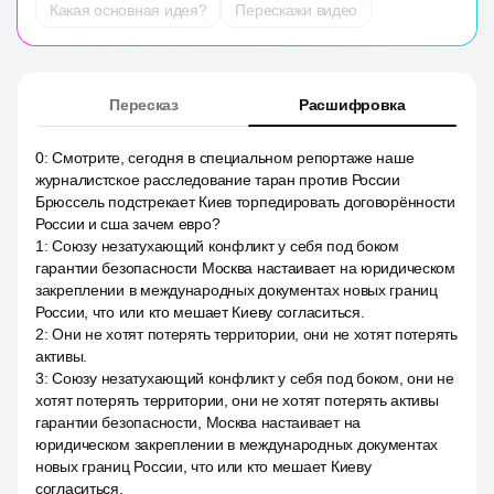
Какая основная идея?
Перескажи видео
Пересказ
Расшифровка
0
:
Смотрите, сегодня в специальном репортаже наше
журналистское расследование таран против России
Брюссель подстрекает Киев торпедировать договорённости
России и сша зачем евро?
1
:
Союзу незатухающий конфликт у себя под боком
гарантии безопасности Москва настаивает на юридическом
закреплении в международных документах новых границ
России, что или кто мешает Киеву согласиться.
2
:
Они не хотят потерять территории, они не хотят потерять
активы.
3
:
Союзу незатухающий конфликт у себя под боком, они не
хотят потерять территории, они не хотят потерять активы
гарантии безопасности, Москва настаивает на
юридическом закреплении в международных документах
новых границ России, что или кто мешает Киеву
согласиться.