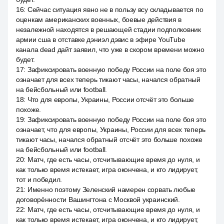
16
:
Сейчас ситуация явно не в пользу всу складывается по
оценкам американских военных, боевые действия в
незалежной находятся в решающей стадии подполковник
армии сша в отставке дэниэл дэвис в эфире YouTube
канала dead дайт заявил, что уже в скором времени можно
будет.
17
:
Зафиксировать военную победу России на поле боя это
означает для всех теперь тикают часы, начался обратный
на бейсбольный или football.
18
:
Что для европы, Украины, России отсчёт это больше
похоже.
19
:
Зафиксировать военную победу России на поле боя это
означает, что для европы, Украины, России для всех теперь
тикают часы, начался обратный отсчёт это больше похоже
на бейсбольный или football.
20
:
Матч, где есть часы, отсчитывающие время до нуля, и
как только время истекает, игра окончена, и кто лидирует,
тот и победил.
21
:
Именно поэтому Зеленский намерен сорвать любые
договорённости Вашингтона с Москвой украинский.
22
:
Матч, где есть часы, отсчитывающие время до нуля, и
как только время истекает, игра окончена, и кто лидирует,