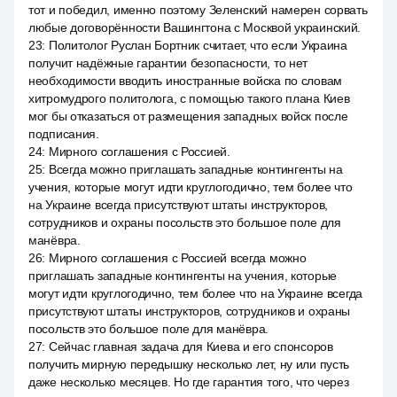
тот и победил, именно поэтому Зеленский намерен сорвать
любые договорённости Вашингтона с Москвой украинский.
23
:
Политолог Руслан Бортник считает, что если Украина
получит надёжные гарантии безопасности, то нет
необходимости вводить иностранные войска по словам
хитромудрого политолога, с помощью такого плана Киев
мог бы отказаться от размещения западных войск после
подписания.
24
:
Мирного соглашения с Россией.
25
:
Всегда можно приглашать западные контингенты на
учения, которые могут идти круглогодично, тем более что
на Украине всегда присутствуют штаты инструкторов,
сотрудников и охраны посольств это большое поле для
манёвра.
26
:
Мирного соглашения с Россией всегда можно
приглашать западные контингенты на учения, которые
могут идти круглогодично, тем более что на Украине всегда
присутствуют штаты инструкторов, сотрудников и охраны
посольств это большое поле для манёвра.
27
:
Сейчас главная задача для Киева и его спонсоров
получить мирную передышку несколько лет, ну или пусть
даже несколько месяцев. Но где гарантия того, что через