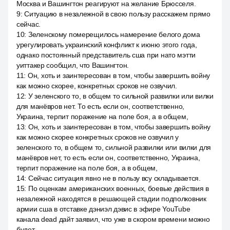
Москва и Вашингтон реагируют на желание Брюсселя.
9
:
Ситуацию в незалежной в свою пользу расскажем прямо
сейчас.
10
:
Зеленскому померещилось намерение белого дома
урегулировать украинский конфликт к июню этого года,
однако постоянный представитель сша при нато мэтти
уиттакер сообщил, что Вашингтон.
11
:
Он, хоть и заинтересован в том, чтобы завершить войну
как можно скорее, конкретных сроков не озвучил.
12
:
У зеленского то, в общем то сильной развилки или вилки
для манёвров нет. То есть если он, соответственно,
Украина, терпит поражение на поле боя, а в общем,
13
:
Он, хоть и заинтересован в том, чтобы завершить войну
как можно скорее конкретных сроков не озвучил у
зеленского то, в общем то, сильной развилки или вилки для
манёвров нет, то есть если он, соответственно, Украина,
терпит поражение на поле боя, а в общем,
14
:
Сейчас ситуация явно не в пользу всу складывается.
15
:
По оценкам американских военных, боевые действия в
незалежной находятся в решающей стадии подполковник
армии сша в отставке дэниэл дэвис в эфире YouTube
канала dead дайт заявил, что уже в скором времени можно
будет.