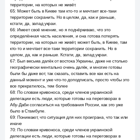
территории, на которых не живёт.
65
:
Может быть в Киеве там кто-то и мечтает все-таки
территории сохранить. Но в целом, да, как и раньше,
кстати, да, запад украи.
66
:
Имеет своё мнение, но я подчёркиваю, что это
определённая часть населения, и она готова потерять
территории, на которых не живёт, может быть, в Киеве, там
кто-то и мечтает все-таки территории сохранить. Но в
целом, да, как и раньше. Кстати, да, запад украи.
67
:
Был весьма далёк от востока Украины, даже не столько
географически ментально очень далёк, и многие готовы
были бы даже вот, так сказать, оставить все как есть на
данный момент и уже что-то доподписать, просто чтобы это
все прекратилось, тем более
68
:
По словам кривоноса, среди членов украинской
делегации есть люди, которые готовы на переговорах в
Абу-Даби согласиться на требования России, как это уже
было в Стамбуле.
69
:
Понимают, что ситуация для них проиграна, что так или
иначе
70
:
По словам кривоноса, среди членов украинской
делегации есть люди, которые готовы на переговорах в