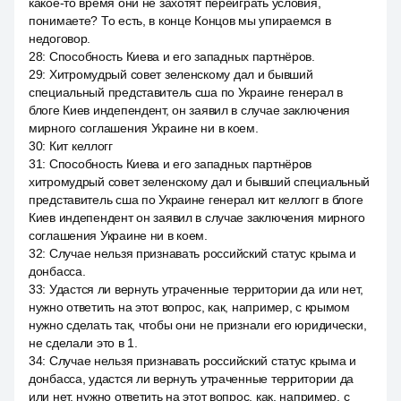
какое-то время они не захотят переиграть условия,
понимаете? То есть, в конце Концов мы упираемся в
недоговор.
28
:
Способность Киева и его западных партнёров.
29
:
Хитромудрый совет зеленскому дал и бывший
специальный представитель сша по Украине генерал в
блоге Киев индепендент, он заявил в случае заключения
мирного соглашения Украине ни в коем.
30
:
Кит келлогг
31
:
Способность Киева и его западных партнёров
хитромудрый совет зеленскому дал и бывший специальный
представитель сша по Украине генерал кит келлогг в блоге
Киев индепендент он заявил в случае заключения мирного
соглашения Украине ни в коем.
32
:
Случае нельзя признавать российский статус крыма и
донбасса.
33
:
Удастся ли вернуть утраченные территории да или нет,
нужно ответить на этот вопрос, как, например, с крымом
нужно сделать так, чтобы они не признали его юридически,
не сделали это в 1.
34
:
Случае нельзя признавать российский статус крыма и
донбасса, удастся ли вернуть утраченные территории да
или нет, нужно ответить на этот вопрос, как, например, с