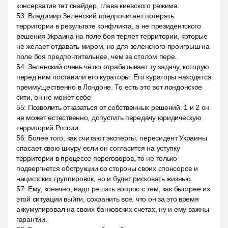
консерватив тет снайдер, глава киевского режима.
53
:
Владимир Зеленский предпочитает потерять
территории в результате конфликта, а не президентского
решения Украина на поле боя теряет территории, которые
не желает отдавать миром, но для зеленского проигрыш на
поле боя предпочтительнее, чем за столом пере.
54
:
Зеленский очень чётко отрабатывает ту задачу, которую
перед ним поставили его кураторы. Его кураторы находятся
преимущественно в Лондоне. То есть это вот лондонское
сити, он не может себе
55
:
Позволить отказаться от собственных решений. 1 и 2 он
не может естественно, допустить передачу юридическую
территорий России.
56
:
Более того, как считают эксперты, пересидент Украины
спасает свою шкуру если он согласится на уступку
территории в процессе переговоров, то не только
подвергнется обструкции со стороны своих спонсоров и
нацистских группировок, но и будет рисковать жизнью.
57
:
Ему, конечно, надо решать вопрос с тем, как быстрее из
этой ситуации выйти, сохранить все, что он за это время
аккумулировал на своих банковских счетах, ну и ему важны
гарантии.