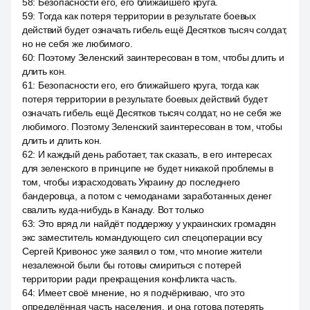
58
:
Безопасности его, его ближайшего круга.
59
:
Тогда как потеря территории в результате боевых
действий будет означать гибель ещё Десятков тысяч солдат,
но не себя же любимого.
60
:
Поэтому Зеленский заинтересован в том, чтобы длить и
длить кон.
61
:
Безопасности его, его ближайшего круга, тогда как
потеря территории в результате боевых действий будет
означать гибель ещё Десятков тысяч солдат, но не себя же
любимого. Поэтому Зеленский заинтересован в том, чтобы
длить и длить кон.
62
:
И каждый день работает, так сказать, в его интересах
для зеленского в принципе не будет никакой проблемы в
том, чтобы израсходовать Украину до последнего
бандеровца, а потом с чемоданами заработанных денег
свалить куда-нибудь в Канаду. Вот только
63
:
Это вряд ли найдёт поддержку у украинских громадян
экс заместитель командующего сил спецоперации всу
Сергей Кривонос уже заявил о том, что многие жители
незалежной были бы готовы смириться с потерей
территории ради прекращения конфликта часть.
64
:
Имеет своё мнение, но я подчёркиваю, что это
определённая часть населения, и она готова потерять