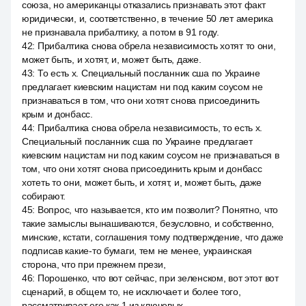
союза, но американцы отказались признавать этот факт
юридически, и, соответственно, в течение 50 лет америка
не признавала прибалтику, а потом в 91 году.
42
:
Прибалтика снова обрела независимость хотят то они,
может быть, и хотят, и, может быть, даже.
43
:
То есть x. Специальный посланник сша по Украине
предлагает киевским нацистам ни под каким соусом не
признаваться в том, что они хотят снова присоединить
крым и донбасс.
44
:
Прибалтика снова обрела независимость, то есть x.
Специальный посланник сша по Украине предлагает
киевским нацистам ни под каким соусом не признаваться в
том, что они хотят снова присоединить крым и донбасс
хотеть то они, может быть, и хотят, и, может быть, даже
собирают.
45
:
Вопрос, что называется, кто им позволит? Понятно, что
такие замыслы вынашиваются, безусловно, и собственно,
минские, кстати, соглашения тому подтверждение, что даже
подписав какие-то бумаги, тем не менее, украинская
сторона, что при прежнем прези,
46
:
Порошенко, что вот сейчас, при зеленском, вот этот вот
сценарий, в общем то, не исключает и более того,
рассматривает его как 1 из ключевых