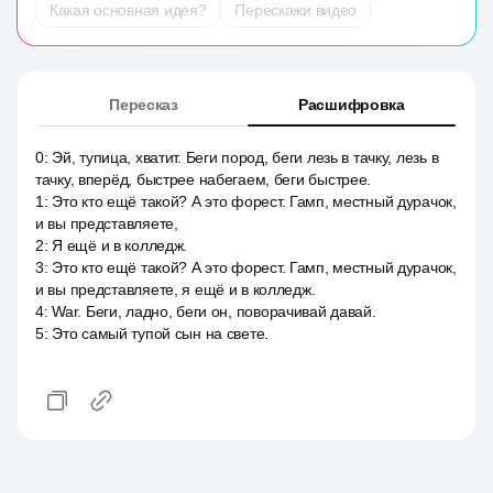
Какая основная идея?
Перескажи видео
Пересказ
Расшифровка
0
:
Эй, тупица, хватит. Беги пород, беги лезь в тачку, лезь в
тачку, вперёд, быстрее набегаем, беги быстрее.
1
:
Это кто ещё такой? А это форест. Гамп, местный дурачок,
и вы представляете,
2
:
Я ещё и в колледж.
3
:
Это кто ещё такой? А это форест. Гамп, местный дурачок,
и вы представляете, я ещё и в колледж.
4
:
War. Беги, ладно, беги он, поворачивай давай.
5
:
Это самый тупой сын на свете.