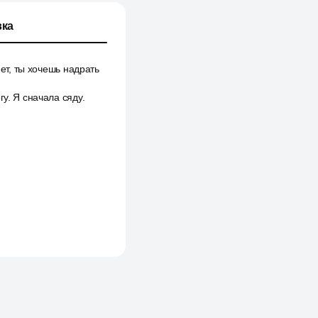
ка
нет, ты хочешь надрать
у. Я сначала сяду.