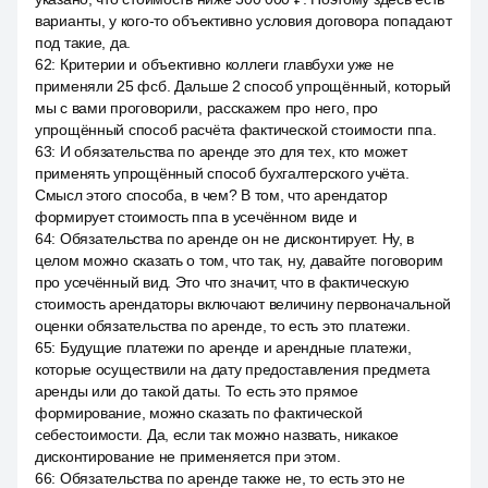
варианты, у кого-то объективно условия договора попадают
под такие, да.
62
:
Критерии и объективно коллеги главбухи уже не
применяли 25 фсб. Дальше 2 способ упрощённый, который
мы с вами проговорили, расскажем про него, про
упрощённый способ расчёта фактической стоимости ппа.
63
:
И обязательства по аренде это для тех, кто может
применять упрощённый способ бухгалтерского учёта.
Смысл этого способа, в чем? В том, что арендатор
формирует стоимость ппа в усечённом виде и
64
:
Обязательства по аренде он не дисконтирует. Ну, в
целом можно сказать о том, что так, ну, давайте поговорим
про усечённый вид. Это что значит, что в фактическую
стоимость арендаторы включают величину первоначальной
оценки обязательства по аренде, то есть это платежи.
65
:
Будущие платежи по аренде и арендные платежи,
которые осуществили на дату предоставления предмета
аренды или до такой даты. То есть это прямое
формирование, можно сказать по фактической
себестоимости. Да, если так можно назвать, никакое
дисконтирование не применяется при этом.
66
:
Обязательства по аренде также не, то есть это не