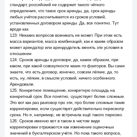
стандарт, российский не содержит такого чёткого
определения, что такое срок аренды, да, срок аренды
любых учётов рассчитывается из сроков условий,
установленных договором аренды. Да, все понятно. Тут
вроде как
123
:
Никаких вопросов возникать не может. При этом есть
масса вариантов, масса комбинаций, как и каким образом
может арендатор или арендодатель менять эти условия в
отношении
124
:
Сроков аренды в договоре, да, каким образом, при
каком, при какой совокупности каких-то факторов. Вы сами
знаете, что есть договор, конечно, совсем лёгкие, да, то
есть, ну, лёгкие, в смысле условий, ничего особенного.
Арендовали.
125
:
Конкретное помещение, конкретную площадь на
конкретный срок. Все понятно, существует более сложные.
Это вот как раз разговор про эти, про более сложные такие
корректировки, если существует действительно пересмотр
срока. Но я, например, не встречала ещё такого пересмо.
126
:
Сроков именно вот в таком в чистом виде
корректировки отражаются как изменение оценочных
значений в бухгалтерском учёте. Но пока такого вопроса,