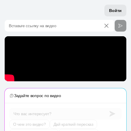
Войти
Вставьте ссылку на видео
Задайте вопрос по видео
Что вас интересует?
О чем это видео?
Дай краткий пересказ