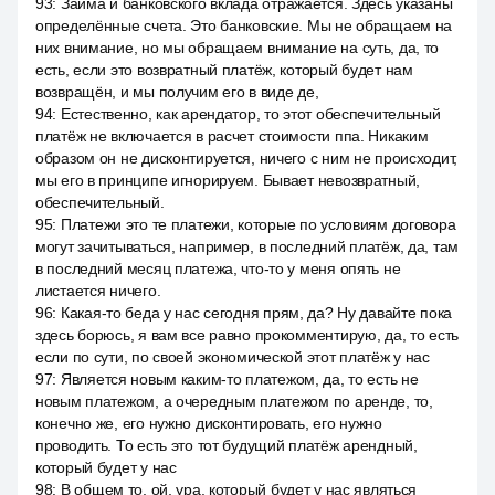
93
:
Займа и банковского вклада отражается. Здесь указаны
определённые счета. Это банковские. Мы не обращаем на
них внимание, но мы обращаем внимание на суть, да, то
есть, если это возвратный платёж, который будет нам
возвращён, и мы получим его в виде де,
94
:
Естественно, как арендатор, то этот обеспечительный
платёж не включается в расчет стоимости ппа. Никаким
образом он не дисконтируется, ничего с ним не происходит,
мы его в принципе игнорируем. Бывает невозвратный,
обеспечительный.
95
:
Платежи это те платежи, которые по условиям договора
могут зачитываться, например, в последний платёж, да, там
в последний месяц платежа, что-то у меня опять не
листается ничего.
96
:
Какая-то беда у нас сегодня прям, да? Ну давайте пока
здесь борюсь, я вам все равно прокомментирую, да, то есть
если по сути, по своей экономической этот платёж у нас
97
:
Является новым каким-то платежом, да, то есть не
новым платежом, а очередным платежом по аренде, то,
конечно же, его нужно дисконтировать, его нужно
проводить. То есть это тот будущий платёж арендный,
который будет у нас
98
:
В общем то, ой, ура, который будет у нас являться