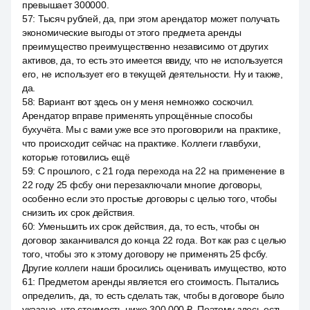
превышает 300000.
57
:
Тысяч рублей, да, при этом арендатор может получать
экономические выгоды от этого предмета аренды
преимущество преимущественно независимо от других
активов, да, то есть это имеется ввиду, что не используется
его, не использует его в текущей деятельности. Ну и также,
да.
58
:
Вариант вот здесь он у меня немножко соскочил.
Арендатор вправе применять упрощённые способы
бухучёта. Мы с вами уже все это проговорили на практике,
что происходит сейчас на практике. Коллеги главбухи,
которые готовились ещё
59
:
С прошлого, с 21 года перехода на 22 на применение в
22 году 25 фсбу они перезаключали многие договоры,
особенно если это простые договоры с целью того, чтобы
снизить их срок действия.
60
:
Уменьшить их срок действия, да, то есть, чтобы он
договор заканчивался до конца 22 года. Вот как раз с целью
того, чтобы это к этому договору не применять 25 фсбу.
Другие коллеги наши бросились оценивать имущество, кото
61
:
Предметом аренды является его стоимость. Пытались
определить, да, то есть сделать так, чтобы в договоре было
указано, что стоимость ниже 300 000 ₽. Поэтому здесь есть