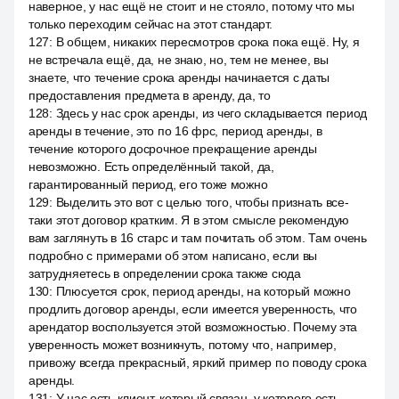
наверное, у нас ещё не стоит и не стояло, потому что мы
только переходим сейчас на этот стандарт.
127
:
В общем, никаких пересмотров срока пока ещё. Ну, я
не встречала ещё, да, не знаю, но, тем не менее, вы
знаете, что течение срока аренды начинается с даты
предоставления предмета в аренду, да, то
128
:
Здесь у нас срок аренды, из чего складывается период
аренды в течение, это по 16 фрс, период аренды, в
течение которого досрочное прекращение аренды
невозможно. Есть определённый такой, да,
гарантированный период, его тоже можно
129
:
Выделить это вот с целью того, чтобы признать все-
таки этот договор кратким. Я в этом смысле рекомендую
вам заглянуть в 16 старс и там почитать об этом. Там очень
подробно с примерами об этом написано, если вы
затрудняетесь в определении срока также сюда
130
:
Плюсуется срок, период аренды, на который можно
продлить договор аренды, если имеется уверенность, что
арендатор воспользуется этой возможностью. Почему эта
уверенность может возникнуть, потому что, например,
привожу всегда прекрасный, яркий пример по поводу срока
аренды.
131
:
У нас есть клиент, который связан, у которого есть