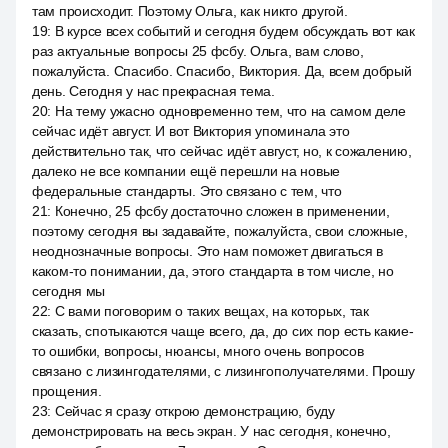
там происходит. Поэтому Ольга, как никто другой.
19
:
В курсе всех событий и сегодня будем обсуждать вот как
раз актуальные вопросы 25 фсбу. Ольга, вам слово,
пожалуйста. Спасибо. Спасибо, Виктория. Да, всем добрый
день. Сегодня у нас прекрасная тема.
20
:
На тему ужасно одновременно тем, что на самом деле
сейчас идёт август. И вот Виктория упоминала это
действительно так, что сейчас идёт август, но, к сожалению,
далеко не все компании ещё перешли на новые
федеральные стандарты. Это связано с тем, что
21
:
Конечно, 25 фсбу достаточно сложен в применении,
поэтому сегодня вы задавайте, пожалуйста, свои сложные,
неоднозначные вопросы. Это нам поможет двигаться в
каком-то понимании, да, этого стандарта в том числе, но
сегодня мы
22
:
С вами поговорим о таких вещах, на которых, так
сказать, спотыкаются чаще всего, да, до сих пор есть какие-
то ошибки, вопросы, нюансы, много очень вопросов
связано с лизингодателями, с лизингополучателями. Прошу
прощения.
23
:
Сейчас я сразу открою демонстрацию, буду
демонстрировать на весь экран. У нас сегодня, конечно,