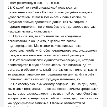
я вам рекомендую все, что не свя,
89
:
С какой-то узкой спецификой пользоваться
разъяснениями банка России по поводу учёта аренды с
удовольствием. И вот в том числе и банк России, он
выпускал письмо достаточно давно, как вы видите, о
порядке отражения на счетах бух, учёт договоров аренды
некредитными финансовыми
90
:
Организация, то есть нами мы не кредитные
организации, в общем то, в целом это потом
подтверждается. Мы с вами сейчас письма тоже
посмотрим, чтобы учёт обеспечительного платежа должен
прежде всего зависеть от нас от условий договора.
91
:
И от экономической сущности той операции, которая
производится в виде обеспечительного платежа, да, то
есть, если обеспечительный платёж, он не является каким-
то задатком, авансом не предназначен для зачёта в счёт
причитающихся каких-то будущих платежей, то
92
:
По своему экономическому содержанию. По сущности,
мы с вами понимаем, что он является прочими средствами,
да, которые размещаются на возвратной основе. Они будут
возвращены арендатору в любом случае, да, то есть это не
как здесь указано в письме. Отличие отличается от