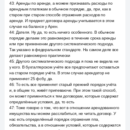
43
:
Аренды по аренде, а можем признавать расходы по
арендным платежам в обычном порядке, да, при, как в
старом при старом способе отражения расходов по
аренде. И предмет договора аренды учитывается в этом
случае на балансе у Арен.
44
:
Дателя. Ну да, то есть ничего особенного. В обычном
порядке делаем это равномерно в течение срока аренды
или при применении другого систематического подхода.
Так указано в федеральном стандарте. На самом деле все
делают равномерно практически
45
:
Другого систематического подхода я пока не видела ни
у кого. В бухгалтерском учёте все предпочитают оставаться
на старом порядке учёта. В этом случае арендатор не
применяет 25 фсбу, да.
46
:
То есть все применяет старый прежний порядок учёта
и, в общем то, живёт припеваюче. При этом такой способ,
он может применяться к тем договорам, которые содержат
определённые условия, да, то есть
47
:
Тоже говорю о том, что вот в отношении арендованного
имущества мы можем расслабиться, не читать договор. У
нас есть определённый порядок отражения ппа,
обязательства, а в отношении условий, которые содержатся