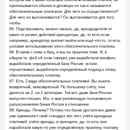
прописывается обычно в договоре он так и называется
обеспечительным платежом. Для чего он осуществляется?
Для чего он выплачивается? Он выплачивается для того,
чтобы
85
:
Подстраховать, можно сказать, да, арендодателя от
каких-то резких действий арендатора, да, то есть если,
например, арендатор захочет выйти или ещё что-то, то есть
условия использования этого обеспечительного платежа.
86
:
В связи с этим и бмц, и мы на практике тоже. И, в
общем то, фсб об этом говорит, уже выработали минфин,
выработали определённый банк России, кстати,
поучаствовал, выработали определённый подход к этому
обеспечительному платежу.
87
:
Есть 2 вида обеспечительных платежей. Вы знаете,
возвратный, невозвратный. По большому счёту, они
делятся на 2, на 2 категории. Так вот, даже банк России
выпустил письмо. Мы, я вам рекомендую пользоваться
разъяснениями банка России в отношении
88
:
Аренды. Почему? Потому что банки достаточно давно
уже применяют свой стандарт, вот этот, учёта арендных
платежей, учёта аренды, в принципе, да, то есть они
наработали какую-то уже определённую практику, поэтому