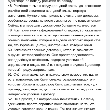
в договоре по поводу расчётов по поводу
48
:
Расчётов, я имею ввиду арендной платы, да, сложности
расчёта этой стоимости арендной платы, порядка
изменения. Нужно очень пристально читать эти договоры,
особенно договоры, которые связаны вот по нашему опыту.
Сейчас мы перешли с достаточно большим количеством
49
:
Компании уже на федеральный стандарт, 25, оказывали
помощь и помогали в переходе самые сложные договоры
обычно заключены, которые я видела несколько вариантов.
Да, это торговые центры, иностранные, которые обыч.
50
:
Заключают сложные договоры, которые зависят от
выручки, от товарооборота. Они просят предоставлять
определённую отчётность, содержат условия об
индексации и так далее. И вот недавно я видела 1 договор,
который предусматривал рас,
51
:
Счёт в натуральных, в натуральном измерении, да, то
есть, например, там были сельхозтоваропроизводители,
которые обязаны по договору было рассчитываться, ну, к
примеру, там, зерном, да, то есть это тоже такое достаточно
интересное условие в договор.
52
:
Не в рублях, а в натуральных показателях. Поэтому
здесь опять просто обращаю ваше внимание на то, что
условия договора крайне важны. Так вот, значит, к каким