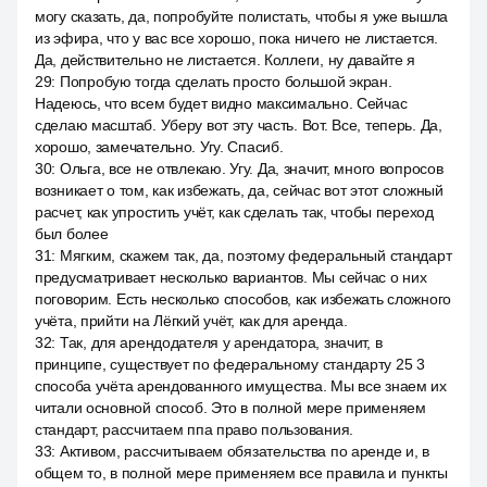
могу сказать, да, попробуйте полистать, чтобы я уже вышла
из эфира, что у вас все хорошо, пока ничего не листается.
Да, действительно не листается. Коллеги, ну давайте я
29
:
Попробую тогда сделать просто большой экран.
Надеюсь, что всем будет видно максимально. Сейчас
сделаю масштаб. Уберу вот эту часть. Вот. Все, теперь. Да,
хорошо, замечательно. Угу. Спасиб.
30
:
Ольга, все не отвлекаю. Угу. Да, значит, много вопросов
возникает о том, как избежать, да, сейчас вот этот сложный
расчет, как упростить учёт, как сделать так, чтобы переход
был более
31
:
Мягким, скажем так, да, поэтому федеральный стандарт
предусматривает несколько вариантов. Мы сейчас о них
поговорим. Есть несколько способов, как избежать сложного
учёта, прийти на Лёгкий учёт, как для аренда.
32
:
Так, для арендодателя у арендатора, значит, в
принципе, существует по федеральному стандарту 25 3
способа учёта арендованного имущества. Мы все знаем их
читали основной способ. Это в полной мере применяем
стандарт, рассчитаем ппа право пользования.
33
:
Активом, рассчитываем обязательства по аренде и, в
общем то, в полной мере применяем все правила и пункты