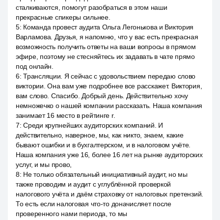
сталкиваются, помогут разобраться в этом наши
прекрасные спикеры сильнее.
5
:
Команда провест аудита Ольга Легонькова и Виктория
Варламова. Друзья, я напомню, что у вас есть прекрасная
возможность получить ответы на ваши вопросы в прямом
эфире, поэтому не стесняйтесь их задавать в чате прямо
под онлайн.
6
:
Трансляции. Я сейчас с удовольствием передаю слово
виктории. Она вам уже подробнее все расскажет. Виктория,
вам слово. Спасибо. Добрый день. Действительно хочу
немножечко о нашей компании рассказать. Наша компания
занимает 16 место в рейтинге r.
7
:
Среди крупнейших аудиторских компаний. И
действительно, наверное, мы, как никто, знаем, какие
бывают ошибки и в бухгалтерском, и в налоговом учёте.
Наша компания уже 16, более 16 лет на рынке аудиторских
услуг, и мы прово,
8
:
Не только обязательный инициативный аудит, но мы
также проводим и аудит с углублённой проверкой
налогового учёта и даём страховку от налоговых претензий.
То есть если налоговая что-то доначисляет после
проверенного нами периода, то мы