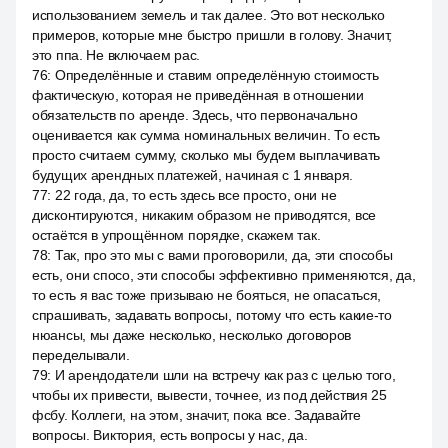
использованием земель и так далее. Это вот несколько
примеров, которые мне быстро пришли в голову. Значит,
это ппа. Не включаем рас.
76
:
Определённые и ставим определённую стоимость
фактическую, которая не приведённая в отношении
обязательств по аренде. Здесь, что первоначально
оценивается как сумма номинальных величин. То есть
просто считаем сумму, сколько мы будем выплачивать
будущих арендных платежей, начиная с 1 января.
77
:
22 года, да, то есть здесь все просто, они не
дисконтируются, никаким образом не приводятся, все
остаётся в упрощённом порядке, скажем так.
78
:
Так, про это мы с вами проговорили, да, эти способы
есть, они спосо, эти способы эффективно применяются, да,
то есть я вас тоже призываю не бояться, не опасаться,
спрашивать, задавать вопросы, потому что есть какие-то
нюансы, мы даже несколько, несколько договоров
переделывали.
79
:
И арендодатели шли на встречу как раз с целью того,
чтобы их привести, вывести, точнее, из под действия 25
фсбу. Коллеги, на этом, значит, пока все. Задавайте
вопросы. Виктория, есть вопросы у нас, да.