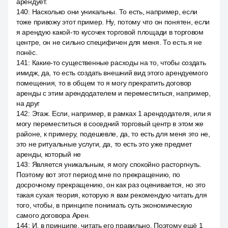
арендует.
140
:
Насколько они уникальны. То есть, например, если
тоже привожу этот пример. Ну, потому что он понятен, если
я арендую какой-то кусочек торговой площади в торговом
центре, он не сильно специфичен для меня. То есть я не
понёс.
141
:
Какие-то существенные расходы на то, чтобы создать
имидж, да, то есть создать внешний вид этого арендуемого
помещения, то в общем то я могу прекратить договор
аренды с этим арендодателем и переместиться, например,
на друг
142
:
Этаж. Если, например, в рамках 1 арендодателя, или я
могу переместиться в соседний торговый центр в этом же
районе, к примеру, подешевле, да, то есть для меня это не,
это не ритуальные услуги, да, то есть это уже предмет
аренды, который не
143
:
Является уникальным, я могу спокойно расторгнуть.
Поэтому вот этот период мне по прекращению, по
досрочному прекращению, он как раз оценивается, но это
такая сухая теория, которую я вам рекомендую читать для
того, чтобы, в принципе понимать суть экономическую
самого договора Арен.
144
:
И, в принципе, читать его правильно. Поэтому ещё 1