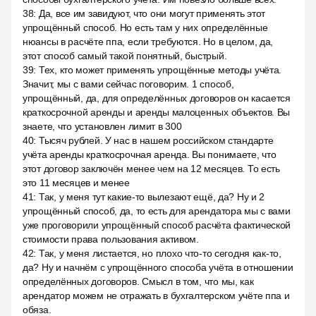
38
:
Да, все им завидуют, что они могут применять этот
упрощённый способ. Но есть там у них определённые
нюансы в расчёте ппа, если требуются. Но в целом, да,
этот способ самый такой понятный, быстрый.
39
:
Тех, кто может применять упрощённые методы учёта.
Значит, мы с вами сейчас поговорим. 1 способ,
упрощённый, да, для определённых договоров он касается
краткосрочной аренды и аренды малоценных объектов. Вы
знаете, что установлен лимит в 300
40
:
Тысяч рублей. У нас в нашем российском стандарте
учёта аренды краткосрочная аренда. Вы понимаете, что
этот договор заключён менее чем на 12 месяцев. То есть
это 11 месяцев и менее
41
:
Так, у меня тут какие-то вылезают ещё, да? Ну и 2
упрощённый способ, да, то есть для арендатора мы с вами
уже проговорили упрощённый способ расчёта фактической
стоимости права пользования активом.
42
:
Так, у меня листается, но плохо что-то сегодня как-то,
да? Ну и начнём с упрощённого способа учёта в отношении
определённых договоров. Смысл в том, что мы, как
арендатор можем не отражать в бухгалтерском учёте ппа и
обяза.