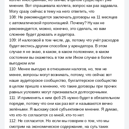
мнение. Вот спрашивала коллега, вопрос как раз задавала.
Могу сразу сейчас в тему на него ответить, что
108
:
Не рекомендуется заключать договоры на 11 месяцев
с автоматической пролонгацией. Почему? Ну как не
рекомендуется, можно, конечно, это сделать, но вам
сложнее будет доказать и аудитора.
109
:
И налоговой в том числе, да, потому что учёт расходов
будет вестись другим способом у арендатора. В этом
случае я не знаю, в каком, в каком положении, в каком
состоянии вы окажетесь в том или Ином случае в более
выгодном или
110
:
Менее выгодно в отношении налогов, но, тем не
менее, вопросы могут возникать, потому, что сейчас вот
наше аудиторское сообщество, бухгалтерское сообщество
в целом пришло к мнению, что такие договоры при прочих
равных условиях могут признаваться долгосрочными.
111
:
И применять к ним фсб 25 нужно будет в обязательном
порядке, потому что они как раз вот и называются вечно
зелёными. Я выскажу своё субъективное мнение. Я думаю,
что кто-то согласится со мной, кто-то нет.
112
:
Не согласится. Но если мы говорим о том, что мы
смотрим на экономическое содержание, на суть таких