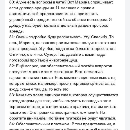
80
:
А уже есть вопросы в чате? Вот Марина спрашивает,
если договор аренды на 11 месяцев с правом
автоматической пролонгации можно применять
упрощённый порядок, мы сейчас об этом поговорим. Я
дойду, у нас будет целый отдельный раздел про срок
аренды.
81
:
Очень подробно буду рассказывать. Угу. Спасибо. То
есть, Марина, на ваш вопрос вы позже получите ответ как
раз в процессе. Угу. Все, тогда пока больше вопросов нет.
Отлично, отлично. Супер. Так, давайте с вами тогда
поговорим про такой животрепещущ.
82
:
Ещё вопрос, как обеспечительный платёж вопросов
поступает много с этим связанных. Есть несколько
вариантов таких выплат. Есть компенсационные выплаты,
которые также, например, просят торговые центры за, за
вход, скажем так, да, то есть это
83
:
Какая-то плата единоразовая, которая осуществляется
арендатором для того, чтобы получить площадь в этом
торговом центре, это нормальная практика, в этом ничего
такого нет. Это практика иностранных компаний. Но
обратите внимание, что такие платежи не будут являться.
84
:
Обеспечительным платежом. В том представлении, в
котором мы с вами полагаем обеспечительный платёж, он