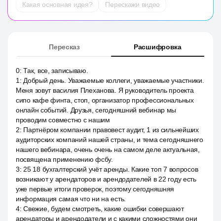
Какая основная идея?
Перескажи видео
Пересказ
Расшифровка
0
:
Так, все, записываю.
1
:
Добрый день. Уважаемые коллеги, уважаемые участники.
Меня зовут василия Плеханова. Я руководитель проекта
сипо кафе финта, стоп, организатор профессиональных
онлайн событий. Друзья, сегодняшний вебинар мы
проводим совместно с нашим
2
:
Партнёром компании правовест аудит, 1 из сильнейших
аудиторских компаний нашей страны, и тема сегодняшнего
нашего вебинара, очень очень на самом деле актуальная,
посвящена применению фсбу.
3
:
25 18 бухгалтерский учёт аренды. Какие топ 7 вопросов
возникают у арендаторов и арендодателей в 22 году есть
уже первые итоги проверок, поэтому сегодняшняя
информация самая что ни на есть.
4
:
Свежие, будем смотреть, какие ошибки совершают
арендаторы и арендодатели и с какими сложностями они