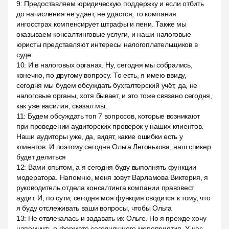
9
:
Предоставляем юридическую поддержку и если отбить
до начисления не удает, не удастся, то компания
ингосстрах компенсирует штрафы и пени. Также мы
оказываем консалтинговые услуги, и наши налоговые
юристы представляют интересы налогоплательщиков в
суде.
10
:
И в налоговых органах. Ну, сегодня мы собрались,
конечно, по другому вопросу. То есть, я имею ввиду,
сегодня мы будем обсуждать бухгалтерский учёт, да, не
налоговые органы, хотя бывает, и это тоже связано сегодня,
как уже василия, сказал мы.
11
:
Будем обсуждать топ 7 вопросов, которые возникают
при проведении аудиторских проверок у наших клиентов.
Наши аудиторы уже, да, видят, какие ошибки есть у
клиентов. И поэтому сегодня Ольга Легонькова, наш спикер
будет делиться
12
:
Вами опытом, а я сегодня буду выполнять функции
модератора. Напомню, меня зовут Варламова Виктория, я
руководитель отдела консалтинга компании правовест
аудит. И, по сути, сегодня моя функция сводится к тому, что
я буду отслеживать ваши вопросы, чтобы Ольга
13
:
Не отвлекалась и задавать их Ольге. Но я прежде хочу
напомнить о формате сегодняшнего мероприятия. У нас