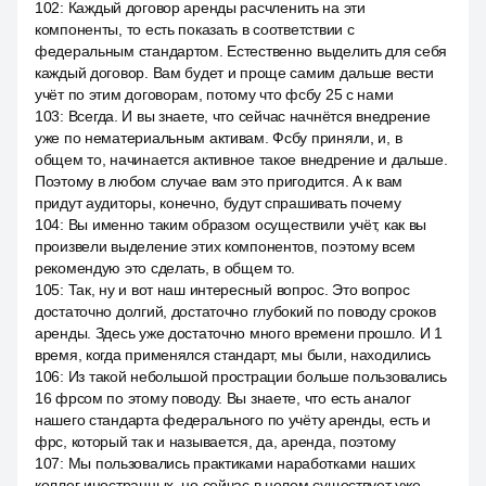
102
:
Каждый договор аренды расчленить на эти
компоненты, то есть показать в соответствии с
федеральным стандартом. Естественно выделить для себя
каждый договор. Вам будет и проще самим дальше вести
учёт по этим договорам, потому что фсбу 25 с нами
103
:
Всегда. И вы знаете, что сейчас начнётся внедрение
уже по нематериальным активам. Фсбу приняли, и, в
общем то, начинается активное такое внедрение и дальше.
Поэтому в любом случае вам это пригодится. А к вам
придут аудиторы, конечно, будут спрашивать почему
104
:
Вы именно таким образом осуществили учёт, как вы
произвели выделение этих компонентов, поэтому всем
рекомендую это сделать, в общем то.
105
:
Так, ну и вот наш интересный вопрос. Это вопрос
достаточно долгий, достаточно глубокий по поводу сроков
аренды. Здесь уже достаточно много времени прошло. И 1
время, когда применялся стандарт, мы были, находились
106
:
Из такой небольшой прострации больше пользовались
16 фрсом по этому поводу. Вы знаете, что есть аналог
нашего стандарта федерального по учёту аренды, есть и
фрс, который так и называется, да, аренда, поэтому
107
:
Мы пользовались практиками наработками наших
коллег иностранных, но сейчас в целом существует уже