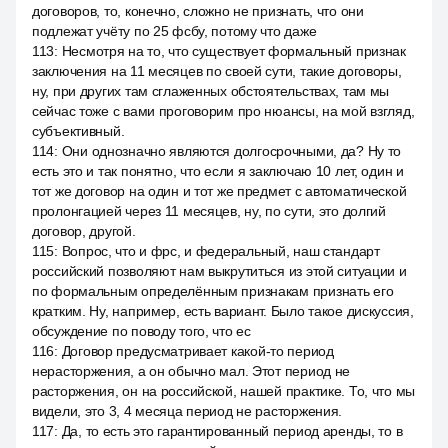
договоров, то, конечно, сложно не признать, что они
подлежат учёту по 25 фсбу, потому что даже
113
:
Несмотря на то, что существует формальный признак
заключения на 11 месяцев по своей сути, такие договоры,
ну, при других там сглаженных обстоятельствах, там мы
сейчас тоже с вами проговорим про нюансы, на мой взгляд,
субъективный.
114
:
Они однозначно являются долгосрочными, да? Ну то
есть это и так понятно, что если я заключаю 10 лет, один и
тот же договор на один и тот же предмет с автоматической
пролонгацией через 11 месяцев, ну, по сути, это долгий
договор, другой.
115
:
Вопрос, что и фрс, и федеральный, наш стандарт
российский позволяют нам выкрутиться из этой ситуации и
по формальным определённым признакам признать его
кратким. Ну, например, есть вариант. Было такое дискуссия,
обсуждение по поводу того, что ес
116
:
Договор предусматривает какой-то период
нерасторжения, а он обычно мал. Этот период не
расторжения, он на российской, нашей практике. То, что мы
видели, это 3, 4 месяца период не расторжения.
117
:
Да, то есть это гарантированный период аренды, то в