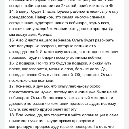
сегодня вебинар состоит из 2 частей, приблизительно 45.
14
:
5 минут будет 1 часть. Будем разбирать нюансы учёта у
арендаторов. Наверное, это самая многочисленная
сегодняшняя аудитория нашего вебинара, ведь у всех,
практически у каждой компании есть договор аренды. Да,
мы выступаем. Аренда.
15
:
А во 2 части нашего вебинара Ольга будет разбирать
уже популярные вопросы, которые возникают у
арендодателей. И также хочу сказать, что сегодня компания
правовест аудит подарит всем участникам вебина
16
:
2 подарка. Но что это будут за подарки, я скажу чуть
позже, как говорится, меньше слов, больше дела. Да,
передаю слово Ольге легоньковой. Ой, простите, Ольга,
несколько слов все-таки.
17
:
Конечно, я думаю, что ольгу легонькову особо
представлять не нужно, потому что многие уже были на её
вебинарах. Ольга Легонькова у нас главный методолог и
директор по развитию компании правовест аудит, поэтому
Ольга, как никто другой знает вот эту
18
:
Всю кухню, да, что творится в учёте организации и сама
принимает участие в аудиторских проверках и
контролирует процесс аудиторских проверок. То есть что