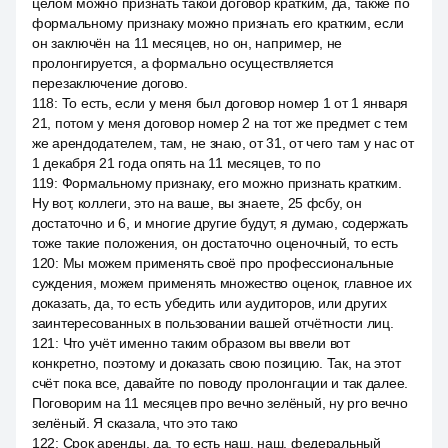
целом можно признать такой договор кратким, да, также по
формальному признаку можно признать его кратким, если
он заключён на 11 месяцев, но он, например, не
пролонгируется, а формально осуществляется
перезаключение догово.
118
:
То есть, если у меня был договор номер 1 от 1 января
21, потом у меня договор номер 2 на тот же предмет с тем
же арендодателем, там, не знаю, от 31, от чего там у нас от
1 декабря 21 года опять на 11 месяцев, то по
119
:
Формальному признаку, его можно признать кратким.
Ну вот, коллеги, это на ваше, вы знаете, 25 фсбу, он
достаточно и 6, и многие другие будут, я думаю, содержать
тоже такие положения, он достаточно оценочный, то есть
120
:
Мы можем применять своё про профессиональные
суждения, можем применять множество оценок, главное их
доказать, да, то есть убедить или аудиторов, или других
заинтересованных в пользовании вашей отчётности лиц.
121
:
Что учёт именно таким образом вы ввели вот
конкретно, поэтому и доказать свою позицию. Так, на этот
счёт пока все, давайте по поводу пролонгации и так далее.
Поговорим на 11 месяцев про вечно зелёный, ну pro вечно
зелёный. Я сказала, что это тако
122
:
Срок аренды, да, то есть наш, наш, федеральный