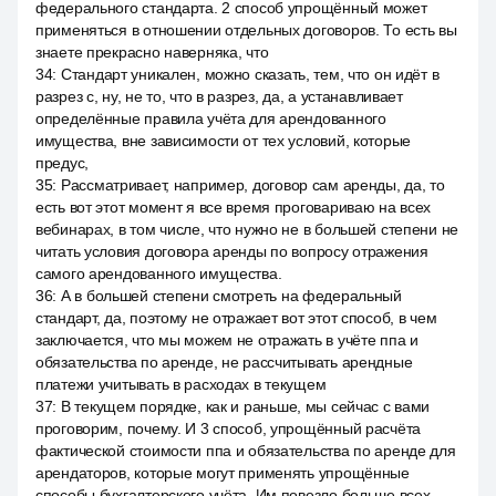
федерального стандарта. 2 способ упрощённый может
применяться в отношении отдельных договоров. То есть вы
знаете прекрасно наверняка, что
34
:
Стандарт уникален, можно сказать, тем, что он идёт в
разрез с, ну, не то, что в разрез, да, а устанавливает
определённые правила учёта для арендованного
имущества, вне зависимости от тех условий, которые
предус,
35
:
Рассматривает, например, договор сам аренды, да, то
есть вот этот момент я все время проговариваю на всех
вебинарах, в том числе, что нужно не в большей степени не
читать условия договора аренды по вопросу отражения
самого арендованного имущества.
36
:
А в большей степени смотреть на федеральный
стандарт, да, поэтому не отражает вот этот способ, в чем
заключается, что мы можем не отражать в учёте ппа и
обязательства по аренде, не рассчитывать арендные
платежи учитывать в расходах в текущем
37
:
В текущем порядке, как и раньше, мы сейчас с вами
проговорим, почему. И 3 способ, упрощённый расчёта
фактической стоимости ппа и обязательства по аренде для
арендаторов, которые могут применять упрощённые
способы бухгалтерского учёта. Им повезло больше всех.