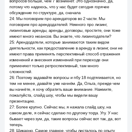
вопросов больше, чем 7 возникнет. Это однозначно, да,
потому что надеюсь, что у нас будет сегодня горячее
обсуждение по структуре, да, сначала
24
:
Мы поговорим про арендаторов во 2 части. Мы
поговорим про арендодателей. Немного про лизинг,
лизинговые аренды, аренды, договоры, простите, они тоже
имеют много нюансов. Вы знаете, что лизингодатели?
25
:
Арендодатели, которые занимаются таким видом
деятельности, как предоставление в аренду в лизинг, они не
имеют права применять перспективный способ отражения
изменений и внесения изменений при переходе они
применяют только ретроспективный, там много
сложностей.
26
:
Поэтому задавайте вопросы и пбу 18 подтягивается, но
тем не менее, давайте уже начнём. Да, Ольга, прежде чем
вы начнёте, я хочу обратить ваше внимание. Нажмите,
пожалуйста, слайд шоу, чтобы мы видели вашу
презентацию.
27
:
Более крупно. Сейчас мы, я нажала слайд шоу, на
самом деле, я сейчас сделаю по другому тогда. Угу. У нас
бывает через зум, да, такие вопросы сейчас вот так, да, вот
теперь.
28
:
Шикарно. Самое главное, чтобы листалось по опыту