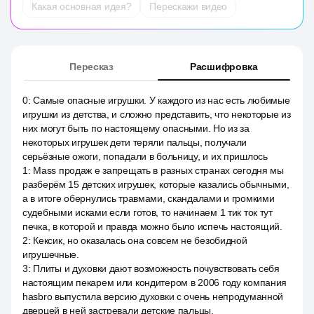
Какая основная идея?
Перескажи видео
Пересказ
Расшифровка
0
:
Самые опасные игрушки. У каждого из нас есть любимые
игрушки из детства, и сложно представить, что некоторые из
них могут быть по настоящему опасными. Но из за
некоторых игрушек дети теряли пальцы, получали
серьёзные ожоги, попадали в больницу, и их пришлось
1
:
Mass продаж e запрещать в разных странах сегодня мы
разберём 15 детских игрушек, которые казались обычными,
а в итоге обернулись травмами, скандалами и громкими
судебными исками если готов, то начинаем 1 тик ток тут
печка, в которой и правда можно было испечь настоящий.
2
:
Кексик, но оказалась она совсем не безобидной
игрушечные.
3
:
Плиты и духовки дают возможность почувствовать себя
настоящим пекарем или кондитером в 2006 году компания
hasbro выпустила версию духовки с очень непродуманной
дверцей в ней застревали детские пальцы.