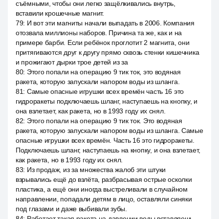
съёмными, чтобы они легко защёлкивались внутрь,
вставили крошечные магнит.
79
:
И вот эти магниты начали выпадать в 2006. Компания
отозвала миллионы наборов. Причина та же, как и на
примере барби. Если ребёнок проглотит 2 магнита, они
притягиваются друг к другу прямо сквозь стенки кишечника
и прожигают дырки трое детей из за
80
:
Этого попали на операцию 9 тик ток, это водяная
ракета, которую запускали напором воды из шланга.
81
:
Самые опасные игрушки всех времён часть 16 это
гидроракеты подключаешь шланг, наступаешь на кнопку, и
она взлетает, как ракета, но в 1993 году их снял.
82
:
Этого попали на операцию 9 тик ток. Это водяная
ракета, которую запускали напором воды из шланга. Самые
опасные игрушки всех времён. Часть 16 это гидроракеты.
Подключаешь шланг, наступаешь на кнопку, и она взлетает,
как ракета, но в 1993 году их снял.
83
:
Из продаж, из за множества жалоб эти штуки
взрывались ещё до взлёта, разбрасывая острые осколки
пластика, а ещё они иногда выстреливали в случайном
направлении, попадали детям в лицо, оставляли синяки
под глазами и даже выбивали зубы.
84
:
Работает такая ракета на давлении воды вставляешь