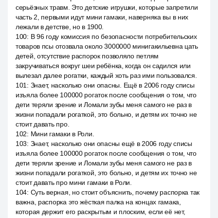
серьёзных травм. Это детские игрушки, которые запретили
часть 2, первыми идут мини гамаки, наверняка вы в них
лежали в детстве, но в 1900.
100
:
В 96 году комиссия по безопасности потребительских
товаров псы отозвала около 3000000 минигакильевна цать
детей, отсутствие распорок позволяло петлям
закручиваться вокруг шеи ребёнка, когда он садился или
вылезал далее рогатки, каждый хоть раз ими пользовался.
101
:
Знает, насколько они опасны. Ещё в 2006 году списы
изъяла более 100000 рогаток после сообщения о том, что
дети теряли зрение и Ломали зубы меня самого не раз в
жизни попадали рогаткой, это больно, и детям их точно не
стоит давать про.
102
:
Мини гамаки в Роли.
103
:
Знает, насколько они опасны ещё в 2006 году списы
изъяла более 100000 рогаток после сообщения о том, что
дети теряли зрение и Ломали зубы меня самого не раз в
жизни попадали рогаткой, это больно, и детям их точно не
стоит давать про мини гамаки в Роли.
104
:
Суть верная, но стоит объяснить, почему распорка так
важна, распорка это жёсткая палка на концах гамака,
которая держит его раскрытым и плоским, если её нет,