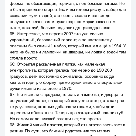
форма, не обжигающая, горячая, с под босыми ногами. Но
я был предельно сторон. Если вы готовы риснуть набор для
создании жуки тварей, это очень весело и навыходе
получается классная тянучая вар, но маркировка всем
плюс, пожалуй, больше подходит дл тринадцаь плю.
65
:
Интересное, что версия 2007 это уже сильно
упрощённый, безопасный вариант, а по настоящему
опасным был самый 1 набор, который вышел ещё в 1964. У
него не было ни лампочки, ни дверцы, ни лодка с водой там
стояла просто
66
:
Открытая раскалённая плитка, как маленькая
электроплита, которая грелась примерно до 150 200
градусов, дети постоянно обжигались, особенно когда
хватали горячую форму прямо рукой вместо специальной
ручки именно из за этого в 1970.
67
:
Его и сняли с продажи, то есть и лампочка, и дверца, и
остужающий лоток, на который жалуется автор, это как раз
те улучшения, которые добавляли годами, чтобы дети
перестали обжигаться. Теперь про загадочный пластик губ.
На самом деле никакой загадки нет, это просто.
68
:
Жидкий мягкий пластик, который от нагрева застывает в
резину. По сути, это близкий родственник тех мягких