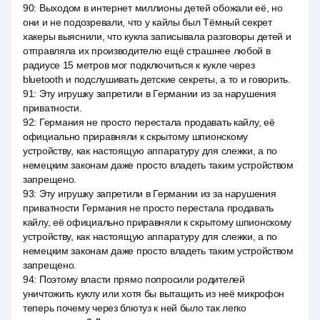
90
:
Выходом в интернет миллионы детей обожали её, но
они и не подозревали, что у кайлы был Тёмный секрет
хакеры выяснили, что кукла записывала разговоры детей и
отправляла их производителю ещё страшнее любой в
радиусе 15 метров мог подключиться к кукле через
bluetooth и подслушивать детские секреты, а то и говорить.
91
:
Эту игрушку запретили в Германии из за нарушения
приватности.
92
:
Германия не просто перестала продавать кайлу, её
официально приравняли к скрытому шпионскому
устройству, как настоящую аппаратуру для слежки, а по
немецким законам даже просто владеть таким устройством
запрещено.
93
:
Эту игрушку запретили в Германии из за нарушения
приватности Германия не просто перестала продавать
кайлу, её официально приравняли к скрытому шпионскому
устройству, как настоящую аппаратуру для слежки, а по
немецким законам даже просто владеть таким устройством
запрещено.
94
:
Поэтому власти прямо попросили родителей
уничтожить куклу или хотя бы вытащить из неё микрофон
теперь почему через блютуз к ней было так легко