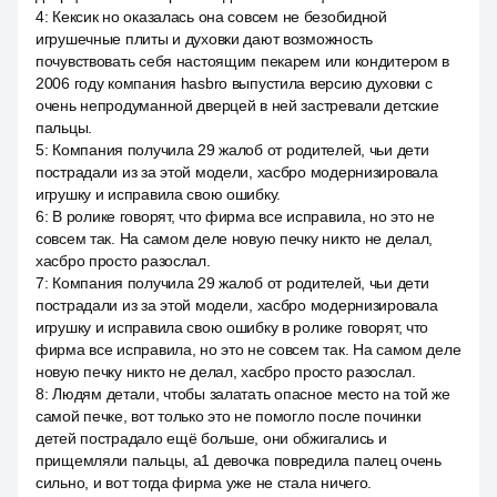
4
:
Кексик но оказалась она совсем не безобидной
игрушечные плиты и духовки дают возможность
почувствовать себя настоящим пекарем или кондитером в
2006 году компания hasbro выпустила версию духовки с
очень непродуманной дверцей в ней застревали детские
пальцы.
5
:
Компания получила 29 жалоб от родителей, чьи дети
пострадали из за этой модели, хасбро модернизировала
игрушку и исправила свою ошибку.
6
:
В ролике говорят, что фирма все исправила, но это не
совсем так. На самом деле новую печку никто не делал,
хасбро просто разослал.
7
:
Компания получила 29 жалоб от родителей, чьи дети
пострадали из за этой модели, хасбро модернизировала
игрушку и исправила свою ошибку в ролике говорят, что
фирма все исправила, но это не совсем так. На самом деле
новую печку никто не делал, хасбро просто разослал.
8
:
Людям детали, чтобы залатать опасное место на той же
самой печке, вот только это не помогло после починки
детей пострадало ещё больше, они обжигались и
прищемляли пальцы, a1 девочка повредила палец очень
сильно, и вот тогда фирма уже не стала ничего.