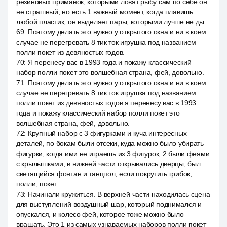
резиновых приманок, которыми ловят рыбу сам по себе он
не страшный, но есть 1 важный момент, когда плавишь
любой пластик, он выделяет пары, которыми лучше не ды.
69
:
Поэтому делать это нужно у открытого окна и ни в коем
случае не перегревать 8 тик ток игрушка под названием
полли покет из девяностых годов.
70
:
Я перенесу вас в 1993 года и покажу классический
набор полли покет это волшебная страна, фей, довольно.
71
:
Поэтому делать это нужно у открытого окна и ни в коем
случае не перегревать 8 тик ток игрушка под названием
полли покет из девяностых годов я перенесу вас в 1993
года и покажу классический набор полли покет это
волшебная страна, фей, довольно.
72
:
Крупный набор с 3 фигурками и куча интересных
деталей, по бокам были отсеки, куда можно было убирать
фигурки, когда ими не играешь из 3 фигурок, 2 были феями
с крылышками, в нижней части открывались дверцы, был
светящийся фонтан и танцпол, если покрутить грибок,
полли, покет.
73
:
Начинали кружиться. В верхней части находилась сцена
для выступлений воздушный шар, который поднимался и
опускался, и колесо фей, которое тоже можно было
вращать. Это 1 из самых узнаваемых наборов полли покет