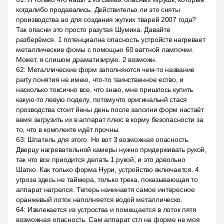
когдалибо продавались. Действительо ли это сняты
производства ао для создания жутких тварей 2007 года?
Так опасни это просто разутая Шумиха. Давайте
разберёмся. 1 потенциална опасность устройств нагревает
металлические фомы с помощью 60 ваттной лампочки.
Может, я слишом драматизирую. 2 возможн.
62
:
Металлические форм заполняются чем-то название
party понятия не имею, что-то таинственное ество, и
насколько токсично все, что знаю, мне пришлось купить
какую-то левую поделу, потомучто оригинальнй стася
прозводства стоит йены день после заполни форм настаёт
вемя загрузить их в аппарат плюс в корму безопасности за
то, что в комплекте идёт прочны.
63
:
Шпатель для этого. Но вот 3 возможная опасность.
Дверцу нагревательной камеры нужно придерживать рукой,
так что все приодится делать 1 рукой, и это довольно
Шатко. Как только форма Нури, устройство включается. 4
угроза здесь не таймера, только трека, показывающая то
аппарат нагрелся. Теперь начинаетя самое интересное
оранжевый лоток наполняется водой металлическо.
64
:
Извлекается из устроства и помещается в лоток пятя
возможная опасность. Сам аппарат стл на форме не моя