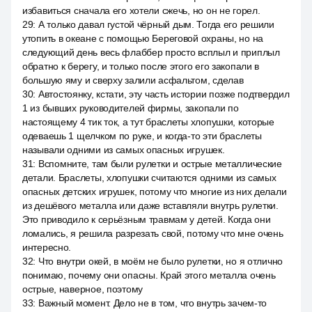
избавиться сначала его хотели сжечь, но он не горел.
29
:
А только давал густой чёрный дым. Тогда его решили
утопить в океане с помощью Береговой охраны, но на
следующий день весь флаббер просто всплыл и приплыл
обратно к берегу, и только после этого его закопали в
большую яму и сверху залили асфальтом, сделав
30
:
Автостоянку, кстати, эту часть истории позже подтвердил
1 из бывших руководителей фирмы, закопали по
настоящему 4 тик ток, а тут браслеты хлопушки, которые
одеваешь 1 щелчком по руке, и когда-то эти браслеты
называли одними из самых опасных игрушек.
31
:
Вспомните, там были рулетки и острые металлические
детали. Браслеты, хлопушки считаются одними из самых
опасных детских игрушек, потому что многие из них делали
из дешёвого металла или даже вставляли внутрь рулетки.
Это приводило к серьёзным травмам у детей. Когда они
ломались, я решила разрезать свой, потому что мне очень
интересно.
32
:
Что внутри окей, в моём не было рулетки, но я отлично
понимаю, почему они опасны. Край этого металла очень
острые, наверное, поэтому
33
:
Важный момент. Дело не в том, что внутрь зачем-то