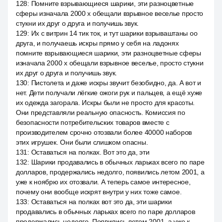
128
:
Помните взрывающиеся шарики, эти разноцветные
сферы изначала 2000 x обещали взрывное веселье просто
стукни их друг о друга и получишь звук.
129
:
Их с витрин 14 тик ток, и тут шарики взрываштаны оо
друга, и получаешь искры прямо у себя на ладонях
помните взрывающиеся шарики, эти разноцветные сферы
изначала 2000 x обещали взрывное веселье, просто стукни
их друг о друга и получишь звук.
130
:
Пистолета и даже искры звучит безобидно, да. А вот и
нет. Дети получали лёгкие ожоги рук и пальцев, а ещё хуже
их одежда загорала. Искры были не просто для красоты.
Они представляли реальную опасность. Комиссия по
безопасности потребительских товаров вместе с
производителем срочно отозвали более 40000 наборов
этих игрушек. Они были слишком опасны.
131
:
Оставаться на полках. Вот это да, эти
132
:
Шарики продавались в обычных ларьках всего по паре
долларов, продержались недолго, появились летом 2001, а
уже к ноябрю их отозвали. А теперь самое интересное,
почему они вообще искрят внутри у них тоже самое.
133
:
Оставаться на полках вот это да, эти шарики
продавались в обычных ларьках всего по паре долларов
продержались недолго. Появились летом 2001, а уже к