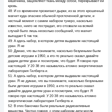
кишечника, защемляют ткань между собой, перекрывают ей
кровь.
48
:
И со временем прожигают дырки, из за этого крошечный
магнит куда опаснее обычной проглоченной детали, и
честный момент с самим набором тунеро, насколько
известно, никто не пострадал, его отозвали на всякий
случай было лишь несколько сообщений, что магнит
выпадает 6 тик ток.
49
:
А здесь набор, в котором детям выдавали настоящий
уран. Я не
50
:
Думаю, что вы понимаете, насколько безумными были
детские игрушки в 1950, а кто-то реально сказал давайте
дадим детям уран и посмотрим, что будет. Я говорю про
настоящий. У 20 38 это называлось атомно энергетическая
лаборатория Гилберта и.
51
:
А здесь набор, в котором детям выдавали настоящий
уран. Я не думаю, что вы понимаете, насколько безумными
были детские игрушки в 1950, а кто-то реально сказал
давайте дадим детям уран и посмотрим, что будет. Я
говорю про настоящий. У 20 38 это называлось атомно
энергетическая лаборатория Гилберта и.
52
:
В этих баночках были реальные радиоактивные
вещества. Честно говоря, с этим набором дети могли