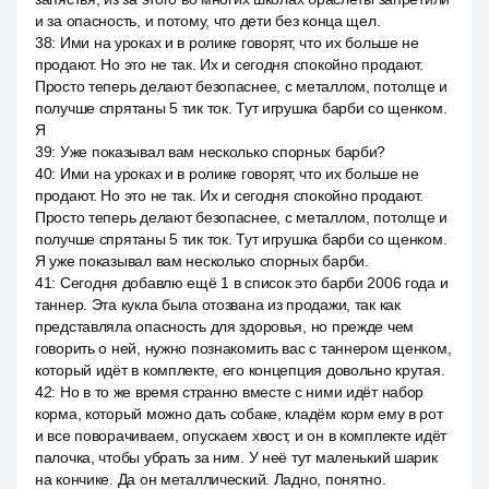
и за опасность, и потому, что дети без конца щел.
38
:
Ими на уроках и в ролике говорят, что их больше не
продают. Но это не так. Их и сегодня спокойно продают.
Просто теперь делают безопаснее, с металлом, потолще и
получше спрятаны 5 тик ток. Тут игрушка барби со щенком.
Я
39
:
Уже показывал вам несколько спорных барби?
40
:
Ими на уроках и в ролике говорят, что их больше не
продают. Но это не так. Их и сегодня спокойно продают.
Просто теперь делают безопаснее, с металлом, потолще и
получше спрятаны 5 тик ток. Тут игрушка барби со щенком.
Я уже показывал вам несколько спорных барби.
41
:
Сегодня добавлю ещё 1 в список это барби 2006 года и
таннер. Эта кукла была отозвана из продажи, так как
представляла опасность для здоровья, но прежде чем
говорить о ней, нужно познакомить вас с таннером щенком,
который идёт в комплекте, его концепция довольно крутая.
42
:
Но в то же время странно вместе с ними идёт набор
корма, который можно дать собаке, кладём корм ему в рот
и все поворачиваем, опускаем хвост, и он в комплекте идёт
палочка, чтобы убрать за ним. У неё тут маленький шарик
на кончике. Да он металлический. Ладно, понятно.