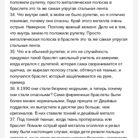
положили рулетку, просто металлическая полоска в
браслете это та же самая упругая стальная лента.
34
:
Что внутри окей, в моём не было рулетки, но я отлично
понимаю, почему они опасны. Край этого металла очень
острые. Наверное. Поэтому важный момент. Дело не в том,
что внутрь зачем-то положили рулетку. Просто
металлическая полоска в браслете это та же самая упругая
стальная лента.
35
:
Что и в обычной рулетке, и это не случайность
придумал такой браслет школьный учитель из америки,
когда игрался с рулеткой, которая сама сворачивается от
щелчка, он вырезал полоску стали, обтянул её тканью, и
получился браслет, который защёлкивается на руке,
пример.
36
:
К 1990 они стали безумно модными, а теперь почему
они стали опасными? Сами фирменные браслеты были
более менее нормальными, беда пришла от Дешёвых
подделок, их выпустили в десятки раз больше, чем
оригиналов. В них ставили тонкий и дешёвый металл.
37
:
Под тонкой тканью, когда ткань протиралась или
браслет Ломали острый край металла оголялся и резал
кожу были настоящие случаи, когда дети резали пальцы и
запястья, из за этого во многих школах браслеты запретили