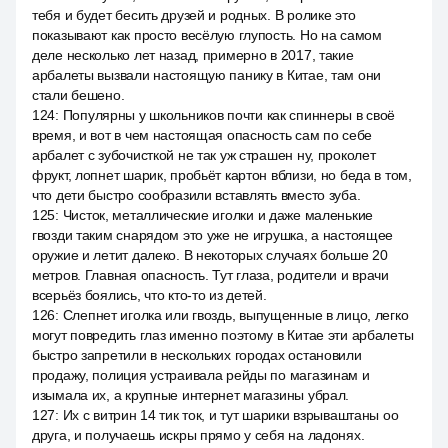
тебя и будет бесить друзей и родных. В ролике это
показывают как просто весёлую глупость. Но на самом
деле несколько лет назад, примерно в 2017, такие
арбалеты вызвали настоящую панику в Китае, там они
стали бешено.
124
:
Популярны у школьников почти как спиннеры в своё
время, и вот в чем настоящая опасность сам по себе
арбалет с зубочисткой не так уж страшен ну, проколет
фрукт, лопнет шарик, пробьёт картон вблизи, но беда в том,
что дети быстро сообразили вставлять вместо зуба.
125
:
Чисток, металлические иголки и даже маленькие
гвозди таким снарядом это уже не игрушка, а настоящее
оружие и летит далеко. В некоторых случаях больше 20
метров. Главная опасность. Тут глаза, родители и врачи
всерьёз боялись, что кто-то из детей.
126
:
Слепнет иголка или гвоздь, выпущенные в лицо, легко
могут повредить глаз именно поэтому в Китае эти арбалеты
быстро запретили в нескольких городах остановили
продажу, полиция устраивала рейды по магазинам и
изымала их, а крупные интернет магазины убрал.
127
:
Их с витрин 14 тик ток, и тут шарики взрываштаны оо
друга, и получаешь искры прямо у себя на ладонях.