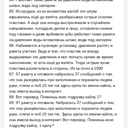
шланг, вода под напором.
85
:
Из продаж, из за множества жалоб эти штуки
взрывались ещё до взлёта, разбрасывая острые осколки
пластика. А ещё они иногда выстреливали в случайном
направлении, попадали детям в лицо, оставляли синяки
под глазами и даже выбивали зубы работает такая ракета
на давлении воды вставляешь шланг, вода под напором.
86
:
Набивается в пусковую установку, давление растёт, и
ракета улетает. Беда в том, что пластик не всегда
выдерживал это давление и мог лопнуть прямо во время
наполнения, то есть ещё до взлёта. Тогда острые куски
пластика разлетались в стороны. Из за этого в 1900
87
:
97 ракету и отозвали набралось 37 сообщений о том,
что она разорвалась при заполнении и поранила людям
руки, плечи и лоб 10 тик ток здесь кукла по имени кайла, и
она имела выход в интернет.
88
:
Вот перевод. Помнишь мою подружку кайлу 1?
89
:
97 ракету и отозвали. Набралось 37 сообщений о том,
что она разорвалась при заполнении и поранила людям
руки, плечи и лоб 10 тик ток. Здесь кукла по имени кайла, и
она имела выход в интернет. Вот перевод. Помнишь мою
подружку кайлу, 1 куклу?