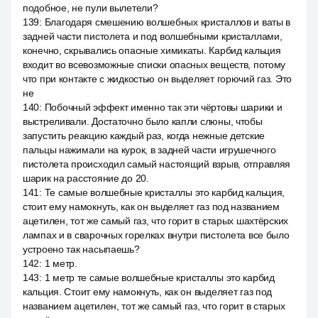
подобное, не пули вылетели?
139
:
Благодаря смешению волшебных кристаллов и ваты в
задней части пистолета и под волшебными кристаллами,
конечно, скрывались опасные химикаты. Карбид кальция
входит во всевозможные списки опасных веществ, потому
что при контакте с жидкостью он выделяет горючий газ. Это
не
140
:
Побочный эффект именно так эти чёртовы шарики и
выстреливали. Достаточно было капли слюны, чтобы
запустить реакцию каждый раз, когда нежные детские
пальцы нажимали на курок, в задней части игрушечного
пистолета происходил самый настоящий взрыв, отправляя
шарик на расстояние до 20.
141
:
Те самые волшебные кристаллы это карбид кальция,
стоит ему намокнуть, как он выделяет газ под названием
ацетилен, тот же самый газ, что горит в старых шахтёрских
лампах и в сварочных горелках внутри пистолета все было
устроено так насыпаешь?
142
:
1 метр.
143
:
1 метр те самые волшебные кристаллы это карбид
кальция. Стоит ему намокнуть, как он выделяет газ под
названием ацетилен, тот же самый газ, что горит в старых