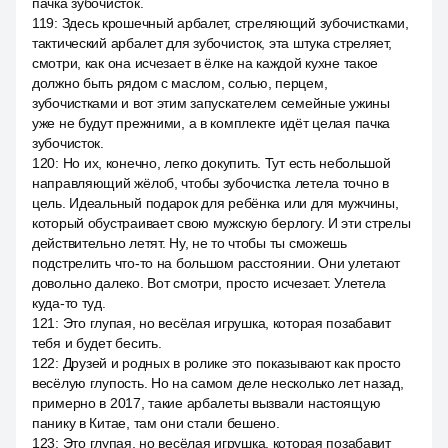
пачка зубочисток.
119
:
Здесь крошечный арбалет, стреляющий зубочистками,
тактический арбалет для зубочисток, эта штука стреляет,
смотри, как она исчезает в ёлке на каждой кухне такое
должно быть рядом с маслом, солью, перцем,
зубочистками и вот этим запускателем семейные ужины
уже не будут прежними, а в комплекте идёт целая пачка
зубочисток.
120
:
Но их, конечно, легко докупить. Тут есть небольшой
направляющий жёлоб, чтобы зубочистка летела точно в
цель. Идеальный подарок для ребёнка или для мужчины,
который обустраивает свою мужскую берлогу. И эти стрелы
действительно летят. Ну, не то чтобы ты сможешь
подстрелить что-то на большом расстоянии. Они улетают
довольно далеко. Вот смотри, просто исчезает. Улетела
куда-то туд.
121
:
Это глупая, но весёлая игрушка, которая позабавит
тебя и будет бесить.
122
:
Друзей и родных в ролике это показывают как просто
весёлую глупость. Но на самом деле несколько лет назад,
примерно в 2017, такие арбалеты вызвали настоящую
панику в Китае, там они стали бешено.
123
:
Это глупая, но весёлая игрушка, которая позабавит