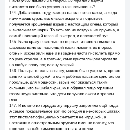
шахтёрских лампах и в сварочных горелках внутри
пистолета все было устроено так насыпаешь?
144
:
Добавляешь воду, камера наполняется газом, а когда
нажимаешь курок, маленькая искра его поджигает,
получается крошечный взрыв с настоящим огнём, который
и выталкивает шарик. То есть это не воздух и не пружина, а
самый настоящий газовый выстрел, и опасностей тут
145
:
Было сразу несколько во первых, из ствола вместе с
шариком вылетал настоящий язык пламени, во вторых,
огонь и искры били ещё и из задней части пистолета прямо
по руке стрелка, а в третьих, сами кристаллы реагировали
на любую влагу пот, слюну мокрый.
146
:
Пальцы, то есть вспышку, можно было устроить, просто
взяв их влажной рукой, а если ребёнок насыпал кристаллов
побольше, для мощности, взрыв мог оказаться таким
сильным, что вышибал крышку и обдавал лицо горящим
газом неудивительно, что дети получали ожоги и травмы
глаз.
147
:
И во многих городах эту игрушку запретили ещё тогда.
А самое показательное вот что сегодня в некоторых штатах
этот пистолет официально считается не игрушкой, а
настоящим огнестрельным оружием именно потому, что
стреляет за счёт химического взрыва и подпи.