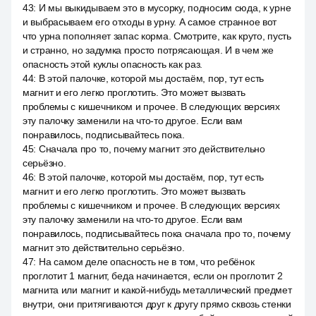
43
:
И мы выкидываем это в мусорку, подносим сюда, к урне
и выбрасываем его отходы в урну. А самое странное вот
что урна пополняет запас корма. Смотрите, как круто, пусть
и странно, но задумка просто потрясающая. И в чем же
опасность этой куклы опасность как раз.
44
:
В этой палочке, которой мы достаём, пор, тут есть
магнит и его легко проглотить. Это может вызвать
проблемы с кишечником и прочее. В следующих версиях
эту палочку заменили на что-то другое. Если вам
понравилось, подписывайтесь пока.
45
:
Сначала про то, почему магнит это действительно
серьёзно.
46
:
В этой палочке, которой мы достаём, пор, тут есть
магнит и его легко проглотить. Это может вызвать
проблемы с кишечником и прочее. В следующих версиях
эту палочку заменили на что-то другое. Если вам
понравилось, подписывайтесь пока сначала про то, почему
магнит это действительно серьёзно.
47
:
На самом деле опасность не в том, что ребёнок
проглотит 1 магнит, беда начинается, если он проглотит 2
магнита или магнит и какой-нибудь металлический предмет
внутри, они притягиваются друг к другу прямо сквозь стенки