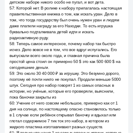
детском наборе никого особо не пугал, и вот дета.
57
:
Которой нет. В ролике к набору прилагалась настоящая
правительственная книжка о том, как искать уран. Дело в
том, что тогда государству был очень нужен уран и людям
даже платили награду за его Находки. То есть игрушка
буквально подталкивала детей идти и искать
радиоактивную руду.
58
:
Теперь самое интересное, почему набор так быстро
исчез. Дело вовсе не в том, что все вдруг испугались. Его
выпускали всего около года, и главная причина была
простой цена стоил он примерно 50 $ это как 500 600 $ на
сегодняшние деньги.
59
:
Это около 30 40 000 ₽ за игрушку. Это безумно дорого,
поэтому её почти никто не покупал. Продали меньше 5000
штук. Сегодня про набор говорят 1 из самых опасных в
истории, но учёные, которые его проверяли, выяснили,
пока баночки закрыты из
60
:
Учение от него совсем небольшое, примерно как от 1
дня на солнце, по настоящему опасно становилось только
в 1 случае если ребёнок открывал баночку и вдыхал или
глотал содержимое 7 тик ток это набор, в котором из
жидкого пластика изготавливают разных существ.
61
:
Я только что нашл 1 из самых опасных игрушк, которые