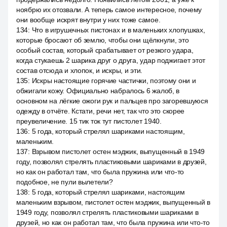
ноябрю их отозвали. А теперь самое интересное, почему
они вообще искрят внутри у них тоже самое.
134
:
Что в игрушечных пистонах и в маленьких хлопушках,
которые бросают об землю, чтобы они щёлкнули, это
особый состав, который срабатывает от резкого удара,
когда стукаешь 2 шарика друг о друга, удар поджигает этот
состав отсюда и хлопок, и искры, и эти.
135
:
Искры настоящие горячие частички, поэтому они и
обжигали кожу. Официально набралось 6 жалоб, в
основном на лёгкие ожоги рук и пальцев про загоревшуюся
одежду в отчёте. Кстати, речи нет, так что это скорее
преувеличение. 15 тик ток тут пистолет 1940.
136
:
5 года, который стрелял шариками настоящим,
маленьким.
137
:
Взрывом пистолет остен мэджик, выпущенный в 1949
году, позволял стрелять пластиковыми шариками в друзей,
но как он работал там, что была пружина или что-то
подобное, не пули вылетели?
138
:
5 года, который стрелял шариками, настоящим
маленьким взрывом, пистолет остен мэджик, выпущенный в
1949 году, позволял стрелять пластиковыми шариками в
друзей, но как он работал там, что была пружина или что-то