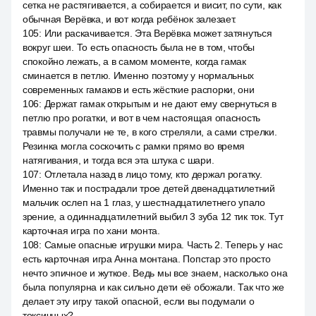
сетка не растягивается, а собирается и висит, по сути, как
обычная Верёвка, и вот когда ребёнок залезает.
105
:
Или раскачивается. Эта Верёвка может затянуться
вокруг шеи. То есть опасность была не в том, чтобы
спокойно лежать, а в самом моменте, когда гамак
сминается в петлю. Именно поэтому у нормальных
современных гамаков и есть жёсткие распорки, они
106
:
Держат гамак открытым и не дают ему свернуться в
петлю про рогатки, и вот в чем настоящая опасность
травмы получали не те, в кого стреляли, а сами стрелки.
Резинка могла соскочить с рамки прямо во время
натягивания, и тогда вся эта штука с шари.
107
:
Отлетала назад в лицо тому, кто держал рогатку.
Именно так и пострадали трое детей двенадцатилетний
мальчик ослеп на 1 глаз, у шестнадцатилетнего упало
зрение, а одиннадцатилетний выбил 3 зуба 12 тик ток. Тут
карточная игра по хани монта.
108
:
Самые опасные игрушки мира. Часть 2. Теперь у нас
есть карточная игра Анна монтана. Попстар это просто
нечто эпичное и жуткое. Ведь мы все знаем, насколько она
была популярна и как сильно дети её обожали. Так что же
делает эту игру такой опасной, если вы подумали о
токсичных?