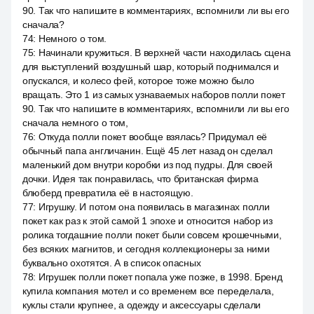
90. Так что напишите в комментариях, вспомнили ли вы его
сначала?
74
:
Немного о том.
75
:
Начинали кружиться. В верхней части находилась сцена
для выступлений воздушный шар, который поднимался и
опускался, и колесо фей, которое тоже можно было
вращать. Это 1 из самых узнаваемых наборов полли покет
90. Так что напишите в комментариях, вспомнили ли вы его
сначала немного о том,
76
:
Откуда полли покет вообще взялась? Придумал её
обычный папа англичанин. Ещё 45 лет назад он сделал
маленький дом внутри коробки из под пудры. Для своей
дочки. Идея так понравилась, что британская фирма
блюберд превратила её в настоящую.
77
:
Игрушку. И потом она появилась в магазинах полли
покет как раз к этой самой 1 эпохе и относится набор из
ролика тогдашние полли покет были совсем крошечными,
без всяких магнитов, и сегодня коллекционеры за ними
буквально охотятся. А в список опасных
78
:
Игрушек полли покет попала уже позже, в 1998. Бренд
купила компания мотел и со временем все переделала,
куклы стали крупнее, а одежду и аксессуары сделали