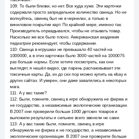
109
:
То были близки, но нет. Все куда хуже. Эти карточки
содержали просто запредельное количество свинца. Но не
волнуйтесь, свинец был не в чернилах, а только в
виниловом покрытии карт. По крайней мере, именно так.
Производитель оправдывался, чтобы не отзывать товар.
Насколько же все было плохо. Американская академия
педиатрии рекомендует, чтобы содержании.
110
:
Свинца в игрушках не превышало 40 частей на
1000000, а в этих карточках было 3000 частей на 1000075
раз больше нормы. Если хотите посмотреть, как они
выглядят, я нашёл видео, где парень распаковывает эти
токсичные карты. Да, их до сих пор можно купить на ebay и
других сайтах. И уверен, они даже завалялись в некоторых
мага.
111
:
А у вас такие?
112
:
Были, помните, свинец в игре обнаружила не фирма и
не государство, а независимые экологические организации.
В 2007 они проверили больше 1000 детских товаров и
выложили результаты и сильнее всего звенели не сами.
113
:
А у вас такие были, помните, свинец в игре
обнаружила не фирма и не государство, а независимые
экологические организации. В 2007 они проверили больше