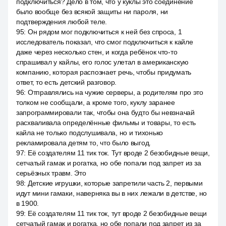
подключиться? Дело в том, что у куклы это соединение
было вообще без всякой защиты ни пароля, ни
подтверждения любой теле.
95
:
Он рядом мог подключиться к ней без спроса, 1
исследователь показал, что смог подключиться к кайле
даже через несколько стен, и когда ребёнок что-то
спрашивал у кайлы, его голос улетал в американскую
компанию, которая распознает речь, чтобы придумать
ответ, то есть детский разговор.
96
:
Отправлялись на чужие серверы, а родителям про это
толком не сообщали, а кроме того, куклу заранее
запрограммировали так, чтобы она будто бы невзначай
расхваливала определённые фильмы и товары, то есть
кайла не только подслушивала, но и тихонько
рекламировала детям то, что было выгод.
97
:
Её создателям 11 тик ток. Тут вроде 2 безобидные вещи,
сетчатый гамак и рогатка, но обе попали под запрет из за
серьёзных травм. Это
98
:
Детские игрушки, которые запретили часть 2, первыми
идут мини гамаки, наверняка вы в них лежали в детстве, но
в 1900.
99
:
Её создателям 11 тик ток, тут вроде 2 безобидные вещи
сетчатый гамак и рогатка, но обе попали под запрет из за