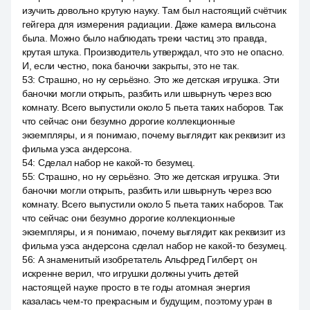
изучить довольно крутую науку. Там был настоящий счётчик
гейгера для измерения радиации. Даже камера вильсона
была. Можно было наблюдать треки частиц это правда,
крутая штука. Производитель утверждал, что это не опасно.
И, если честно, пока баночки закрыты, это не так.
53
:
Страшно, но ну серьёзно. Это же детская игрушка. Эти
баночки могли открыть, разбить или швырнуть через всю
комнату. Всего выпустили около 5 пьета таких наборов. Так
что сейчас они безумно дорогие коллекционные
экземпляры, и я понимаю, почему выглядит как реквизит из
фильма уэса андерсона.
54
:
Сделал набор не какой-то безумец.
55
:
Страшно, но ну серьёзно. Это же детская игрушка. Эти
баночки могли открыть, разбить или швырнуть через всю
комнату. Всего выпустили около 5 пьета таких наборов. Так
что сейчас они безумно дорогие коллекционные
экземпляры, и я понимаю, почему выглядит как реквизит из
фильма уэса андерсона сделал набор не какой-то безумец.
56
:
А знаменитый изобретатель Альфред Гилберт, он
искренне верил, что игрушки должны учить детей
настоящей науке просто в те годы атомная энергия
казалась чем-то прекрасным и будущим, поэтому уран в