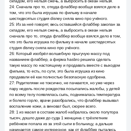
складом, его нельзя сжечь, а выбросить в океан нельзя.
24
:
Сначала про то, откуда флаббер вообще взялся дело в
том, что это была игрушка по фильму в начале
шестидесятых студия disney сняла кино про учёного.
25
:
Из за неё говорят, весь оставшийся флаббер закопан за
складом, его нельзя сжечь, а выбросить в океан нельзя
сначала про то, откуда флаббер вообще взялся дело в том,
что это была игрушка по фильму в начале шестидесятых
студия disney сняла кино про учёного.
26
:
Который изобрёл волшебную прыгучую массу под
названием флаббер, а фирма hasbro решила сделать
такую массу по настоящему и продавать вместе с выходом
фильма, то есть, по сути, это была игрушка из кино
продавали её как полностью безопасную одобрена.
27
:
Родителями не токсично, не пачкается, но уже через
пару недель после рождества посыпались жалобы, у детей
по всему телу появлялась сыпь, поднималась температура
и болело горло, врачи разобрались, что флаббер вызывал
воспаление кожи, а виноват был, скорее всего.
28
:
1 из масел в составе жалоб набралось около полутора
тысяч, дошло даже до суда 1 женщина с трёхлетним
ребёнком попала из за этой сыпи в больницу, а дальше
начинается самое интересное, как от флаббер пытались