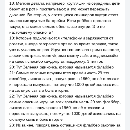
18
:
Мелкие детали, например, кругляшки из середины, дети
берут их в рот и проглатывают, а это может перекрыть
дыхание. Во вторых, у светящихся спиннеров внутри стоят
маленькие круглые батарейки. Если ребёнок проглотит
такую, она может сильно обжечь все внутри. Это по
настоящему опасно, а?
19
:
Которые подключаются к телефону и заряжаются от
розетки, иногда загораются прямо во время зарядки, такое
уже случалось не раз. Игрушка вспыхивала прямо на столе,
а если смотришь меня vk, жми кнопку лайк и подписывайся
на канал, спасибо каждому за поддержку. 3 тик ток.
20
:
Тут Зелёная одиночка, которая называется флаббер.
21
:
Самые опасные игрушки всех времён часть 29 это
флаббер, липкая слизь, популярная в 1960, но её отозвали
и перестали выпускать, потому что 1000 детей жаловались
на сильную сыпь и боль в горле.
22
:
Тут Зелёная одиночка, которая называется флаббер,
самые опасные игрушки всех времён часть 29 это флаббер,
липкая слизь, популярная в 1960, но её отозвали и
перестали выпускать, потому что 1000 детей жаловались на
сильную сыпь и боль в горле.
23
:
Из за неё, говорят, весь оставшийся флаббер закопан за