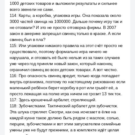
1000 детских товаров и выложили результаты и сильнее
всего звенели не сами.
114
:
Карты, а коробка, упаковка игры. Она показала около
3000 частей свинца на 1000000. Дальше почему игру так и
не отозвали? И это не просто отговорка фирмы. В 2007
закон в америке запрещал свинец только в краске. А если
свинец был в пла?
115
:
Или упаковки никакого правила на этот счёт просто не
существовало, поэтому формально игра ничего не
нарушала, и отозвать её было нельзя из за таких случаев
уже через год приняли новый закон, который наконец
ограничил свинец во всех детских товарах. А вот честно.
116
:
Про опасность свинец вредит, только когда попадает
внутрь организма, поэтому по настоящему рискованно если
маленький ребёнок берет коробку в рот или грызёт её, а
просто лежащая на полке игра ничем не грозит 13 тик ток.
117
:
Здесь крошечный арбалет, стреляющий.
118
:
Зубочистками. Тактический арбалет для зубочисток.
Эта штука стреляет. Смотри, как она исчезает в ёлке на
каждой кухне такое должно быть рядом с маслом, солью,
перцем, зубочистками и вот этим запускателем семейные
ужины уже не будут прежними, а в комплекте идёт целая