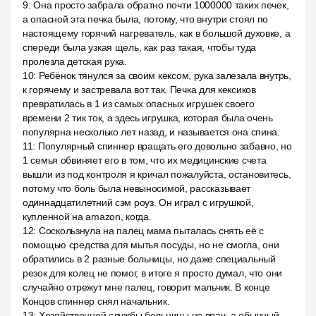
9
:
Она просто забрала обратно почти 1000000 таких печек,
а опасной эта печка была, потому, что внутри стоял по
настоящему горячий нагреватель, как в большой духовке, а
спереди была узкая щель, как раз такая, чтобы туда
пролезла детская рука.
10
:
Ребёнок тянулся за своим кексом, рука залезала внутрь,
к горячему и застревала вот так. Печка для кексиков
превратилась в 1 из самых опасных игрушек своего
времени 2 тик ток, а здесь игрушка, которая была очень
популярна несколько лет назад, и называется она спина.
11
:
Популярный спиннер вращать его довольно забавно, но
1 семья обвиняет его в том, что их медицинские счета
вышли из под контроля я кричал пожалуйста, остановитесь,
потому что боль была невыносимой, рассказывает
одиннадцатилетний сэм роуз. Он играл с игрушкой,
купленной на amazon, когда.
12
:
Соскользнула на палец мама пыталась снять её с
помощью средства для мытья посуды, но не смогла, они
обратились в 2 разные больницы, но даже специальный
резок для колец не помог, в итоге я просто думал, что они
случайно отрежут мне палец, говорит мальчик. В конце
Концов спиннер снял начальник.
13
:
Хозяйственной службы больницы не врач, а обычный