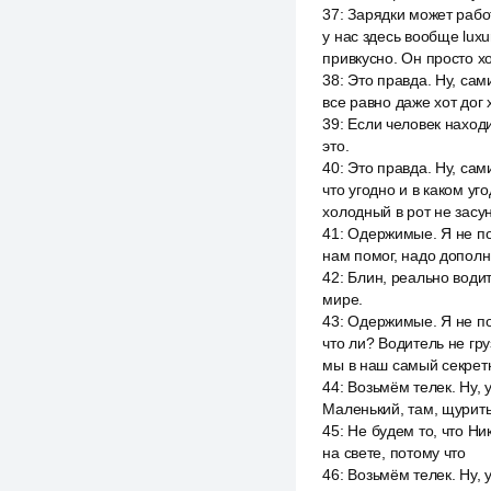
37
:
Зарядки может работ
у нас здесь вообще luxu
привкусно. Он просто х
38
:
Это правда. Ну, сами
все равно даже хот дог 
39
:
Если человек находи
это.
40
:
Это правда. Ну, сам
что угодно и в каком уго
холодный в рот не засун
41
:
Одержимые. Я не пон
нам помог, надо дополн
42
:
Блин, реально води
мире.
43
:
Одержимые. Я не по
что ли? Водитель не гру
мы в наш самый секрет
44
:
Возьмём телек. Ну, 
Маленький, там, щуритьс
45
:
Не будем то, что Ни
на свете, потому что
46
:
Возьмём телек. Ну, 