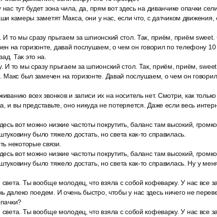
нас тут будет зона чила, да, прям вот здесь на диванчике опачки сели
аши камеры заметят Макса, они у нас, если что, с датчиком движения, 
. И то мы сразу прыгаем за шпионский стол. Так, приём, приём swee
н на горизонте, давай послушаем, о чем он говорил по телефону 10 
ад. Так это на.
у. И то мы сразу прыгаем за шпионский стол. Так, приём, приём, swe
 Макс был замечен на горизонте. Давай послушаем, о чем он говорил
живанию всех звонков и записи их на носитель нет. Смотри, как только
, и вы представьте, оно никуда не потеряется. Даже если весь интерн
здесь вот можно низкие частоты покрутить, баланс там высокий, громкос
штуковину было тяжело достать, но света как-то справилась.
сть некоторые связи.
здесь вот можно низкие частоты покрутить, баланс там высокий, громкос
штуковину было тяжело достать, но света как-то справилась. Ну у мен
 света. Ты вообще молодец, что взяла с собой кофеварку. У нас все з
ь далеко поедем. И очень быстро, чтобы у нас здесь ничего не перев
опачки?
 света. Ты вообще молодец, что взяла с собой кофеварку. У нас все з