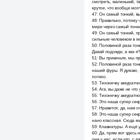
смотреть, маленький, та
крутое, что вообще могл
47
:
Он самый тонкий, вы
48
:
Правильно, потому 
мире через самый тонки
49
:
Он самый тонкий, п
сильным человеком в ми
50
:
Половиной раза тон
Давай подожди, а как я
51
:
Вы прикиньте, мы пр
52
:
Половиной раза тон
нашей фуры. Я думаю, о
потихо.
53
:
Тихонечку аккуратно
54
:
Ага, вы даже не что 
55
:
Тихонечку аккуратно,
56
:
Это наша супер секр
57
:
Нравится, да, нам о
58
:
Это наша супер сек
нано классная. Сюда мы
59
:
Клавиатуры. А ещё у
60
:
Да, прям вот здесь 
они у нас, если что, с 