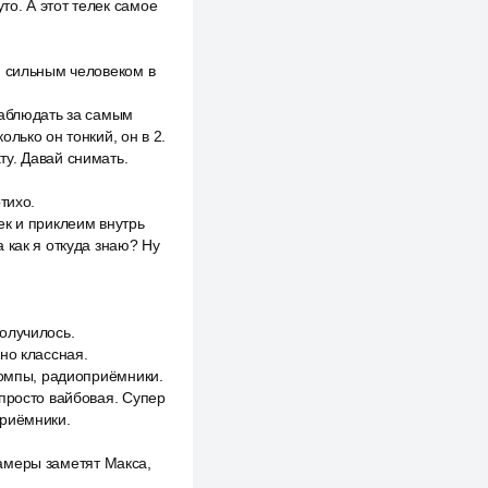
уто. А этот телек самое
м сильным человеком в
наблюдать за самым
лько он тонкий, он в 2.
у. Давай снимать.
тихо.
ек и приклеим внутрь
 как я откуда знаю? Ну
получилось.
но классная.
компы, радиоприёмники.
 просто вайбовая. Супер
приёмники.
 камеры заметят Макса,