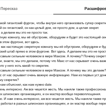
Пересказ
Расшифров
кой гигантский фургон, чтобы внутри него организовать супер секре
й он гигантский, он как целый дом, не просто дом, а целая секрет.
 а делаем мы это не просто так.
тную комнату, мы её обустроим, оборудуем и будет это настоящий се
 этом фургоне, вот здесь.
и как настоящую секретную комнату мы её обустроим, оборудуем и бу
кий штаб прямо в этом фургоне. Вот здесь. А делаем мы это не прост
 самым сильным человеком в мире Максом. А почему? Почему секрет
и, знаете, мы это делаем, потому что Макс от нас скрывает очень 
то у него есть какой-то секретик.
 самым сильным человеком в мире Максом. А почему мы это делаем? К
с от нас скрывает очень важную информацию. Нам из первых уст донес
му секретик?
ам объяснил, как нам нужно date.
чень интересно. Аж все чешется жесть. Мы наняли также профессиона
ных шпионских организациях, и он мастер вообще перевоплощения.
о. И нам очень интересно, аж все чешется жесть. Мы наняли также 
у работал в разных шпионских организациях, и он мастер вообще пе