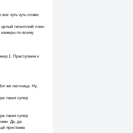
 все чуть чуть позже.
 целый гигантский план.
ы камеры по всему
омер 1. Приступаем к
Вот же лестница. Ну,
ура такая супер
ура такая супер
жки. Да, да.
ещё приставка