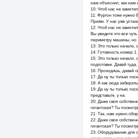
нам объяснил, как нам н
10
:
Чтоб нас не замети
11
:
Фургон тоже нужно б
Приём. У нас уже уста
12
:
Чтоб нас не заметил
Вы увидите это все чут
периметру машины, но
13
:
Это только начало, 
14
:
Готовность номер 1.
15
:
Это только начало, 
подготовке. Давай туда,
16
:
Проходишь, давай с
17
:
Да ну ты только пос
18
:
А как сюда забирать
19
:
Да ну ты только пос
представьте, у на.
20
:
Даже своя собственн
гигантская? Ты посмотри
21
:
Так, нам нужно обор
22
:
Даже своя собственн
гигантская? Ты посмотри
23
:
Оборудование для сл