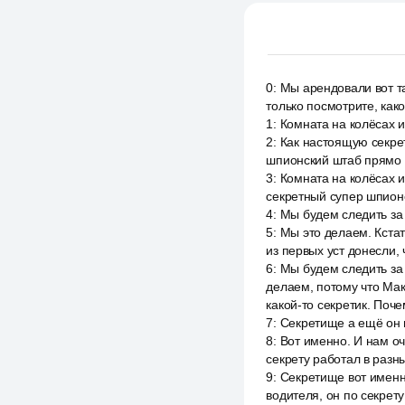
0
:
Мы арендовали вот та
только посмотрите, како
1
:
Комната на колёсах и
2
:
Как настоящую секре
шпионский штаб прямо в
3
:
Комната на колёсах 
секретный супер шпионс
4
:
Мы будем следить за
5
:
Мы это делаем. Кстат
из первых уст донесли, ч
6
:
Мы будем следить за
делаем, потому что Мак
какой-то секретик. Поче
7
:
Секретище а ещё он н
8
:
Вот именно. И нам о
секрету работал в раз
9
:
Секретище вот именн
водителя, он по секрет