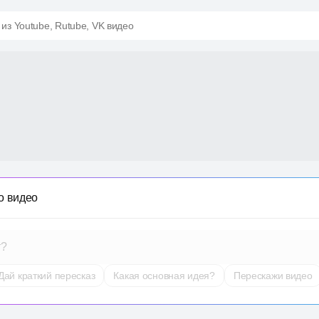
 из Youtube, Rutube, VK видео
о видео
т?
Дай краткий пересказ
Какая основная идея?
Перескажи видео