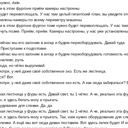
ужно, date.
ли в этом фургоне приём камеры настроены.
удет перевоплощать. У нас там целый гигантский план, вы увидите это
новлены камеры по всему периметру машины.
и в этом фургоне фургон тоже нужно будет перевоплощать. У нас там
ь чуть позже. Приём, приём. Камеры настроены, у нас уже установлен
сейчас мы его загоним в ангар и будем переоборудовать. Давай туда.
 Приступаем к подготовке.
сейчас мы его загоним в ангар и будем переоборудовать готовность н
 налево, руль.
юда, но чётко выруливай.
мотри, у неё даже своё собственное эхо. Есть же лестница.
ся? Вот.
мотри, у неё даже своё собственное эхо есть. А как сюда забираться? 
ая лестница у фуры есть. Давай свет, ты 1 чётко. А че, реально эта ф
, я здесь бегать могу и прыгать.
удование для слежки. Да, да.
ая лестница у фуры есть. Давай свет, ты 1 чётко. А че, реально эта ф
, я здесь бегать могу и прыгать. Так, нам нужно оборудование для сле
ежки. А ещё мы вот сюда диван поставим. Вот здесь телек будет. И 