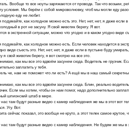
ать. Вообще то все ноуты заряжаются от провода. Так что возьми, реб
ry условия. Мы берём с собой микроволновку, чтоб мы могли еду разог
олодную еду не любит.
 подумайте, как холодное можно есть это. Нет, нет, нет, я даже если 
холодный в рот не засуну. Я свой животик берегу. Я вот.
тся в экстренной ситуации, можно что угодно и в каком угодно виде с
и подумайте, как холодное можно есть. Если человек находится в экс
дно виде съесть это. Нет, нет, нет, я даже если в пустыне буду умирать
у я свой животик берегу, я вот смотрю на все это.
имаю, как мы все это вдвоём засунем сюда. Водитель не грузчик. Ес
ительно заплатить у тебя.
тель че, нам не поможет что ли есть? А ещё мы в наш самый секретн
нимаю, как мы все это вдвоём засунем сюда. Блин, реально водитель
зчик. Если мы хотим, чтобы он нам помог, надо дополнительно заплати
ный шпионский штаб в мире.
у нас там будут разные видео с камер наблюдения же мы в этот вот т
я. Угу. Вот.
кита сейчас показал, это вообще не круто, а этот телек самое крутое,
у нас там будут разные видео с камер наблюдения. Не будем же мы в 