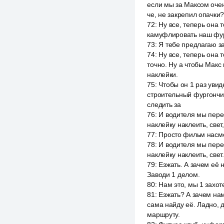
если мы за Максом очен
че, не закрепил опачки?
72
:
Ну все, теперь она 
камуфлировать наш фур
73
:
Я тебе предлагаю з
74
:
Ну все, теперь она 
точно. Ну а чтобы Макс
наклейки.
75
:
Чтобы он 1 раз увид
строительный фургончик
следить за
76
:
И водителя мы перео
наклейку наклеить, свет,
77
:
Просто фильм насмо
78
:
И водителя мы перео
наклейку наклеить, свет
79
:
Езжать. А зачем её 
Заводи 1 делом.
80
:
Нам это, мы 1 захот
81
:
Езжать? А зачем на
сама найду её. Ладно, 
маршруту.