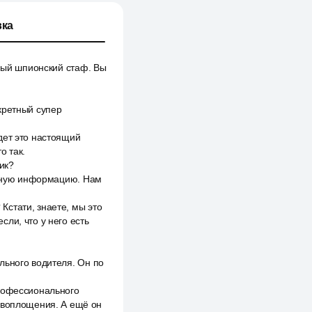
ка
тный шпионский стаф. Вы
кретный супер
дет это настоящий
о так.
ик?
важную информацию. Нам
стати, знаете, мы это
ли, что у него есть
льного водителя. Он по
профессионального
ревоплощения. А ещё он