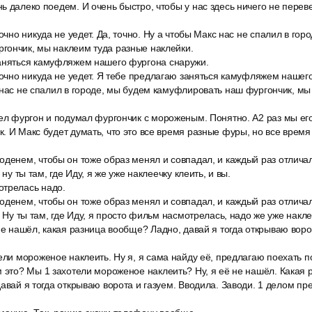
ь далеко поедем. И очень быстро, чтобы у нас здесь ничего не переве
точно никуда не уедет. Да, точно. Ну а чтобы Макс нас не спалил в гор
гончик, мы наклеим туда разные наклейки.
аняться камуфляжем нашего фургона снаружи.
точно никуда не уедет. Я тебе предлагаю заняться камуфляжем нашег
 нас не спалил в городе, мы будем камуфлировать наш фургончик, мы
ел фургон и подумал фургончик с мороженым. Понятно. A2 раз мы его
. И Макс будет думать, что это все время разные фуры, но все время
денем, чтобы он тоже образ менял и совпадал, и каждый раз отличал
 ну ты там, где Иду, я же уже наклеечку клеить, и вы.
трелась надо.
денем, чтобы он тоже образ менял и совпадал, и каждый раз отличал
. Ну ты там, где Иду, я просто фильм насмотрелась, надо же уже накле
не нашёл, какая разница вообще? Ладно, давай я тогда открываю воро
ели мороженое наклеить. Ну я, я сама найду её, предлагаю поехать п
м это? Мы 1 захотели мороженое наклеить? Ну, я её не нашёл. Какая
давай я тогда открываю ворота и газуем. Вводила. Заводи. 1 делом пр