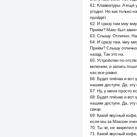
61
:
Клавиатуры. А ещё у 
угодно. Но как только н
пройдёт
62
:
И сразу там миу миу
Приём? Макс был замече
63
:
Слышу. Отлично. Наз
64
:
И сразу там, миу ми
Приём? Слышу отлично.
назад. Так это на.
65
:
Устройство по отсле
включим, и запись пошла
нас все равно
66
:
Будет плёнка и вот 
нашем доступе. Да, эту 
67
:
Ну, у меня просто е
68
:
Будет плёнка и вот 
нашем доступе. Да, эту 
связи.
69
:
Какой вкусный кофе,
если мы за Максом очен
70
:
Ты че, не закрепил 
71
:
Какой вкусный кофе,