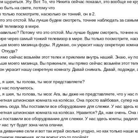
м щуриться. Угу. Вот. То, что Никита сейчас показал, это вообще не кр
о быть на свете, потому что
 только посмотрите, насколько он тонкий, он в 2.
что это отстой. Мы лучше будем смотреть, точнее наблюдать за самы
й телевизор в мире.
равильно? Потому что это отстой. Мы лучше будем смотреть, точнее 
ре через самый тонкий телевизор в мире. Вы только посмотрите, наско
ьше моего мизинца фуры. Я думаю, он украсит нашу секретную комнат
? Откуда?
ямо сейчас возьмём этот телек и приклеим внутрь нашей. Знаю, ну по
ьше моего мизинца. Вы прикиньте, мы прямо сейчас возьмём этот тел
н украсит нашу секретную комнату. Давай снимать. Давай, подожди, а
, я шея, ты голова, ты мозг представляете?
у нас получилось.
 я шея, ты голова, ты мозг. Ага, вы даже не представляете, что у нас 
етная шпионская комната на колёсах. Она просто вайбовая, супер на
чень сюда. Мы поставили все оборудование для слежки. У нас здесь 
ретная шпионская комната на колёсах. Нравится? Да, нам очень. Она
 поставили все оборудование для слежки. У нас здесь компы, радио
 нас тут будет зона чила опачки.
на диванчике сели и вот так играй сколько угодно, но как только наши
датчиком движения, если вокруг кто-то пройдёт.