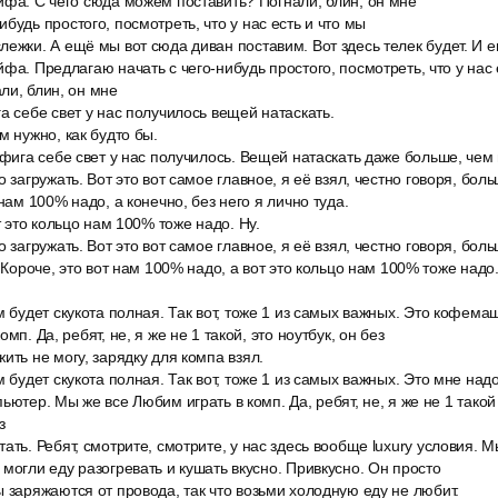
йфа. С чего сюда можем поставить? Погнали, блин, он мне
будь простого, посмотреть, что у нас есть и что мы
ежки. А ещё мы вот сюда диван поставим. Вот здесь телек будет. И 
йфа. Предлагаю начать с чего-нибудь простого, посмотреть, что у нас 
ли, блин, он мне
а себе свет у нас получилось вещей натаскать.
м нужно, как будто бы.
ифига себе свет у нас получилось. Вещей натаскать даже больше, чем 
 загружать. Вот это вот самое главное, я её взял, честно говоря, бол
 нам 100% надо, а конечно, без него я лично туда.
т это кольцо нам 100% тоже надо. Ну.
 загружать. Вот это вот самое главное, я её взял, честно говоря, бол
. Короче, это вот нам 100% надо, а вот это кольцо нам 100% тоже надо.
м будет скукота полная. Так вот, тоже 1 из самых важных. Это кофем
мп. Да, ребят, не, я же не 1 такой, это ноутбук, он без
ить не могу, зарядку для компа взял.
м будет скукота полная. Так вот, тоже 1 из самых важных. Это мне на
ьютер. Мы же все Любим играть в комп. Да, ребят, не, я же не 1 тако
з
ать. Ребят, смотрите, смотрите, у нас здесь вообще luxury условия. 
 могли еду разогревать и кушать вкусно. Привкусно. Он просто
 заряжаются от провода, так что возьми холодную еду не любит.