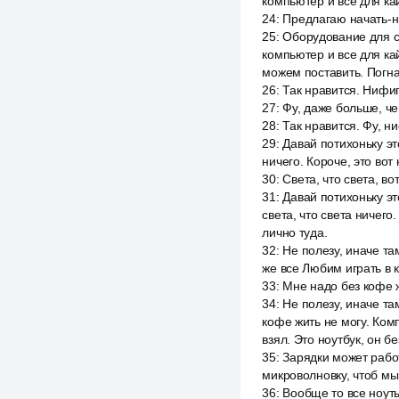
компьютер и все для ка
24
:
Предлагаю начать-ни
25
:
Оборудование для сл
компьютер и все для ка
можем поставить. Погна
26
:
Так нравится. Нифиг
27
:
Фу, даже больше, че
28
:
Так нравится. Фу, н
29
:
Давай потихоньку это
ничего. Короче, это вот
30
:
Света, что света, во
31
:
Давай потихоньку это
света, что света ничего
лично туда.
32
:
Не полезу, иначе та
же все Любим играть в ко
33
:
Мне надо без кофе ж
34
:
Не полезу, иначе та
кофе жить не могу. Комп
взял. Это ноутбук, он бе
35
:
Зарядки может работ
микроволновку, чтоб мы
36
:
Вообще то все ноуты