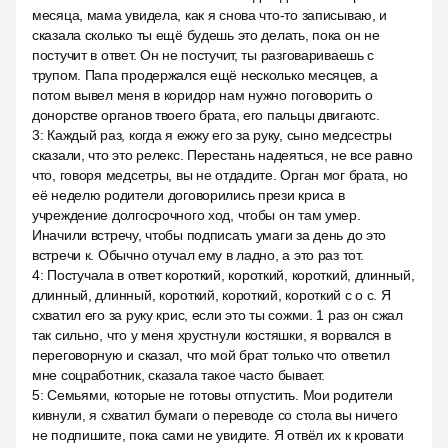
месяца, мама увидела, как я снова что-то записываю, и
сказала сколько ты ещё будешь это делать, пока он не
постучит в ответ. Он не постучит, ты разговариваешь с
трупом. Папа продержался ещё несколько месяцев, а
потом вывел меня в коридор нам нужно поговорить о
донорстве органов твоего брата, его пальцы двигаютс.
3
:
Каждый раз, когда я ежжу его за руку, сыно медсестры
сказали, что это релекс. Перестань надеяться, не все равно
что, говоря медсетры, вы не отдадите. Орган мог брата, но
её неделю родители договорились прези криса в
учреждение долгосрочного ход, чтобы он там умер.
Иначили встречу, чтобы подписать умаги за день до это
встречи к. Обычно отучал ему в ладно, а это раз тот.
4
:
Постучала в ответ короткий, короткий, короткий, длинный,
длинный, длинный, короткий, короткий, короткий с о с. Я
схватил его за руку крис, если это ты сожми. 1 раз он сжал
так сильно, что у меня хрустнули костяшки, я ворвался в
переговорную и сказал, что мой брат только что ответил
мне соцработник, сказала такое часто бывает.
5
:
Семьями, которые не готовы отпустить. Мои родители
кивнули, я схватил бумаги о переводе со стола вы ничего
не подпишите, пока сами не увидите. Я отвёл их к кровати