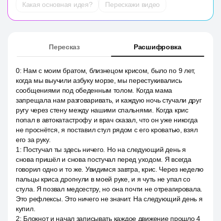
Какая основная идея?
Перескажи видео
Пересказ
Расшифровка
0
:
Нам с моим братом, близнецом крисом, было по 9 лет,
когда мы выучили азбуку морзе, мы перестукивались
сообщениями под обеденным толом. Когда мама
запрещала нам разговаривать, и каждую ночь стучали друг
ругу через стену между нашими спальнями. Когда крис
попал в автокатастрофу и врач сказал, что он уже никогда
не проснётся, я поставил стул рядом с его кроватью, взял
его за руку.
1
:
Постучал ты здесь ничего. Но на следующий день я
снова пришёл и снова постучал перед уходом. Я всегда
говорил одно и то же. Увидимся завтра, крис. Через неделю
пальцы криса дрогнули в моей руке, и я чуть не упал со
стула. Я позвал медсестру, но она почти не отреагировала.
Это рефлексы. Это ничего не значит. На следующий день я
купил.
2
:
Блокнот и начал записывать каждое движение прошло 4