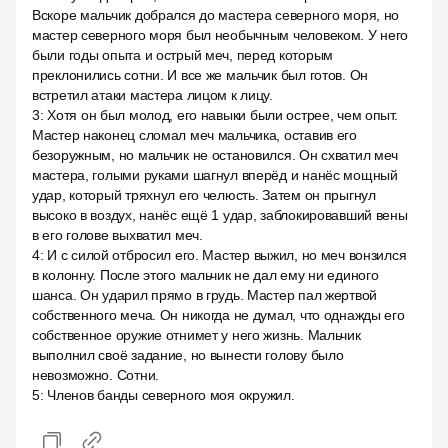
Вскоре мальчик добрался до мастера северного моря, но
мастер северного моря был необычным человеком. У него
были годы опыта и острый меч, перед которым
преклонились сотни. И все же мальчик был готов. Он
встретил атаки мастера лицом к лицу.
3
:
Хотя он был молод, его навыки были острее, чем опыт.
Мастер наконец сломал меч мальчика, оставив его
безоружным, но мальчик не остановился. Он схватил меч
мастера, голыми руками шагнул вперёд и нанёс мощный
удар, который тряхнул его челюсть. Затем он прыгнул
высоко в воздух, нанёс ещё 1 удар, заблокировавший вены
в его голове выхватил меч.
4
:
И с силой отбросил его. Мастер выжил, но меч вонзился
в колонну. После этого мальчик не дал ему ни единого
шанса. Он ударил прямо в грудь. Мастер пал жертвой
собственного меча. Он никогда не думал, что однажды его
собственное оружие отнимет у него жизнь. Мальчик
выполнил своё задание, но вынести голову было
невозможно. Сотни.
5
:
Членов банды северного моя окружил.