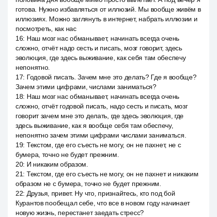
готова. Нужно избавляться от иллюзий. Мы вообще живём в
иллюзиях. Можно заглянуть в интернет, набрать иллюзии и
посмотреть, как нас
16
:
Наш мозг нас обманывает, начинать всегда очень
сложно, отчёт надо сесть и писать, мозг говорит, здесь
эволюция, где здесь выживание, как себя там обеспечу
непонятно.
17
:
Годовой писать. Зачем мне это делать? Где я вообще?
Зачем этими цифрами, числами заниматься?
18
:
Наш мозг нас обманывает, начинать всегда очень
сложно, отчёт годовой писать, надо сесть и писать, мозг
говорит зачем мне это делать, где здесь эволюция, где
здесь выживание, как я вообще себя там обеспечу,
непонятно зачем этими цифрами числами заниматься.
19
:
Текстом, где его съесть не могу, он не пахнет, не с
бумера, точно не будет прежним.
20
:
И никаким образом.
21
:
Текстом, где его съесть не могу, он не пахнет и никаким
образом не с бумера, точно не будет прежним.
22
:
Друзья, привет. Ну что, признайтесь, кто под бой
Курантов пообещал себе, что все в новом году начинает
новую жизнь, перестанет заедать стресс?