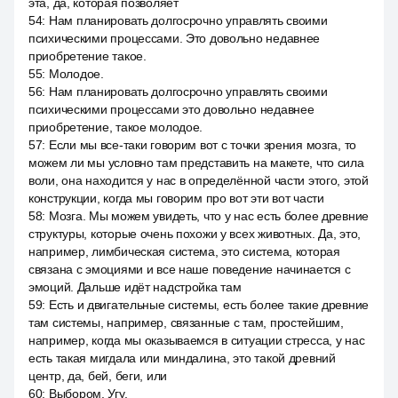
эта, да, которая позволяет
54
:
Нам планировать долгосрочно управлять своими
психическими процессами. Это довольно недавнее
приобретение такое.
55
:
Молодое.
56
:
Нам планировать долгосрочно управлять своими
психическими процессами это довольно недавнее
приобретение, такое молодое.
57
:
Если мы все-таки говорим вот с точки зрения мозга, то
можем ли мы условно там представить на макете, что сила
воли, она находится у нас в определённой части этого, этой
конструкции, когда мы говорим про вот эти вот части
58
:
Мозга. Мы можем увидеть, что у нас есть более древние
структуры, которые очень похожи у всех животных. Да, это,
например, лимбическая система, это система, которая
связана с эмоциями и все наше поведение начинается с
эмоций. Дальше идёт надстройка там
59
:
Есть и двигательные системы, есть более такие древние
там системы, например, связанные с там, простейшим,
например, когда мы оказываемся в ситуации стресса, у нас
есть такая мигдала или миндалина, это такой древний
центр, да, бей, беги, или
60
:
Выбором. Угу.