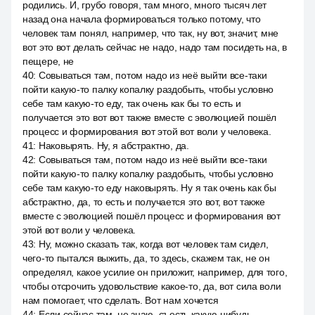
родились. И, грубо говоря, там много, много тысяч лет
назад она начала формироваться только потому, что
человек там понял, например, что так, ну вот, значит, мне
вот это вот делать сейчас не надо, надо там посидеть на, в
пещере, не
40
:
Совываться там, потом надо из неё выйти все-таки
пойти какую-то палку копалку раздобыть, чтобы условно
себе там какую-то еду, так очень как бы то есть и
получается это вот вот также вместе с эволюцией пошёл
процесс и формирования вот этой вот воли у человека.
41
:
Наковырять. Ну, я абстрактно, да.
42
:
Совываться там, потом надо из неё выйти все-таки
пойти какую-то палку копалку раздобыть, чтобы условно
себе там какую-то еду наковырять. Ну я так очень как бы
абстрактно, да, то есть и получается это вот, вот также
вместе с эволюцией пошёл процесс и формирования вот
этой вот воли у человека.
43
:
Ну, можно сказать так, когда вот человек там сидел,
чего-то пытался выжить, да, то здесь, скажем так, не он
определял, какое усилие он приложит, например, для того,
чтобы отсрочить удовольствие какое-то, да, вот сила воли
нам помогает, что сделать. Вот нам хочется
44
:
Если сейчас там, не знаю, съесть какую-нибудь