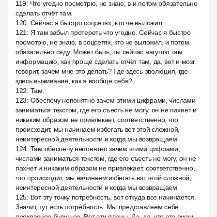
119
:
Что угодно посмотрю, не знаю, в и потом обязательно
сделать отчёт там.
120
:
Сейчас я быстро соцсетях, кто че выложил.
121
:
Я там забыл протереть что угодно. Сейчас я быстро
посмотрю, не знаю, в соцсетях, кто че выложил, и потом
обязательно сяду. Может быть, ты сейчас нагуглю там
информацию, как проще сделать отчёт там, да, вот и мозг
говорит, зачем мне это делать? Где здесь эволюция, где
здесь выживание, как я вообще себя?
122
:
Там.
123
:
Обеспечу непонятно зачем этими цифрами, числами
заниматься текстом, где его съесть не могу, он не пахнет и
никаким образом не привлекает, соответственно, что
происходит, мы начинаем избегать вот этой сложной,
неинтересной деятельности и когда мы возвращаем
124
:
Там обеспечу непонятно зачем этими цифрами,
числами заниматься текстом, где его съесть не могу, он не
пахнет и никаким образом не привлекает, соответственно,
что происходит, мы начинаем избегать вот этой сложной,
неинтересной деятельности и когда мы возвращаем
125
:
Вот эту точку потребность, вот откуда все начинается.
Значит, тут есть потребность. Мы представляем себе
прекрасное будущее. Вот эти планы. Да, да, что это очень