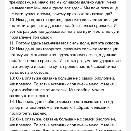
тренировку, начинаю это мы слишком далеко ушли, меня
не выделяет. Мы идём где-то вот здесь. Мы пока пока ещё
не сдвинулись с точки, почему привычка так важна, да?
10
:
Нам дана, как говорится, привычка сильнее мотивации,
что мотивация вот, а дальше остаётся только привычка. И
вот как раз умение удержаться на этом пути и есть, по сути,
проявление той самой.
11
:
Потому здесь заканчивается силы воли, вот эта совость
12
:
Нам дана, как говорится, привычка сильнее мотивации,
потому что мотивация вот здесь заканчивается, а дальше
остаётся только привычка. И вот как раз умение удержаться
на этом пути и есть, по сути, проявление той самой силы
воли, вот эта совость.
13
:
Она опять же связана больше не с самой биологией,
как правило. То есть настоящих сов очень мало. У меня 1
нужно избавляться от иллюзий. Мы вообще можно
заглянуть в интернет.
14
:
Половина дня вообще мимо просто вылетает, а под
вечер я готова живём в иллюзиях. Набрать иллюзии и
посмотреть, как нас.
15
:
Она опять же, связана больше не с самой биологией,
как правило. То есть настоящих сов очень мало. У меня 1
половина дня вообще мимо просто вылетает. А под вечер я