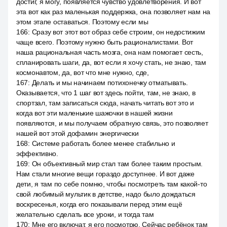
достиг, я могу, появляется чувство удовлетворения. И вот
эта вот как раз маленькая поддержка, она позволяет нам на
этом этапе оставаться. Поэтому если мы
166
:
Сразу вот этот вот образ себе строим, он недостижим
чаще всего. Поэтому нужно быть рационалистами. Вот
наша рациональная часть мозга, она нам помогает сесть,
спланировать шаги, да, вот если я хочу стать, не знаю, там
космонавтом, да, вот что мне нужно, сде,
167
:
Делать и мы начинаем потихонечку отматывать.
Оказывается, что 1 шаг вот здесь пойти, там, не знаю, в
спортзал, там записаться сюда, начать читать вот это и
когда вот эти маленькие шажочки в нашей жизни
появляются, и мы получаем обратную связь, это позволяет
нашей вот этой дофамин энергически
168
:
Системе работать более менее стабильно и
эффективно.
169
:
Он объективный мир стал там более таким простым.
Нам стали многие вещи гораздо доступнее. И вот даже
дети, я там по себе помню, чтобы посмотреть там какой-то
свой любимый мультик в детстве, надо было дождаться
воскресенья, когда его показывали перед этим ещё
желательно сделать все уроки, и тогда там
170
:
Мне его включат, я его посмотрю. Сейчас ребёнок там