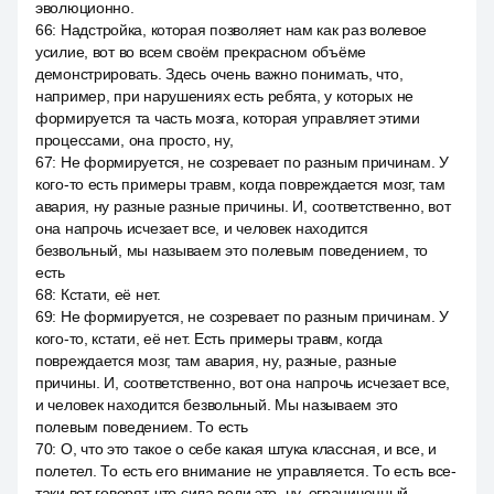
эволюционно.
66
:
Надстройка, которая позволяет нам как раз волевое
усилие, вот во всем своём прекрасном объёме
демонстрировать. Здесь очень важно понимать, что,
например, при нарушениях есть ребята, у которых не
формируется та часть мозга, которая управляет этими
процессами, она просто, ну,
67
:
Не формируется, не созревает по разным причинам. У
кого-то есть примеры травм, когда повреждается мозг, там
авария, ну разные разные причины. И, соответственно, вот
она напрочь исчезает все, и человек находится
безвольный, мы называем это полевым поведением, то
есть
68
:
Кстати, её нет.
69
:
Не формируется, не созревает по разным причинам. У
кого-то, кстати, её нет. Есть примеры травм, когда
повреждается мозг, там авария, ну, разные, разные
причины. И, соответственно, вот она напрочь исчезает все,
и человек находится безвольный. Мы называем это
полевым поведением. То есть
70
:
О, что это такое о себе какая штука классная, и все, и
полетел. То есть его внимание не управляется. То есть все-
таки вот говорят, что сила воли это, ну, ограниченный