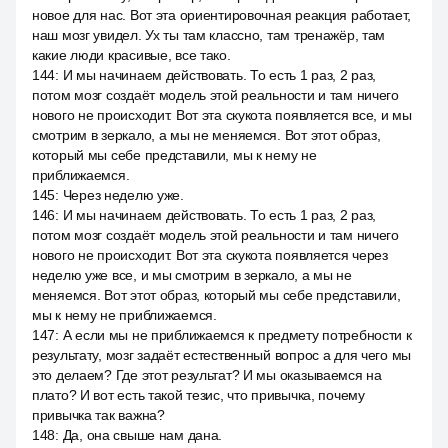
новое для нас. Вот эта ориентировочная реакция работает,
наш мозг увидел. Ух ты там классно, там тренажёр, там
какие люди красивые, все тако.
144
:
И мы начинаем действовать. То есть 1 раз, 2 раз,
потом мозг создаёт модель этой реальности и там ничего
нового не происходит. Вот эта скукота появляется все, и мы
смотрим в зеркало, а мы не меняемся. Вот этот образ,
который мы себе представили, мы к нему не
приближаемся.
145
:
Через неделю уже.
146
:
И мы начинаем действовать. То есть 1 раз, 2 раз,
потом мозг создаёт модель этой реальности и там ничего
нового не происходит. Вот эта скукота появляется через
неделю уже все, и мы смотрим в зеркало, а мы не
меняемся. Вот этот образ, который мы себе представили,
мы к нему не приближаемся.
147
:
А если мы не приближаемся к предмету потребности к
результату, мозг задаёт естественный вопрос а для чего мы
это делаем? Где этот результат? И мы оказываемся на
плато? И вот есть такой тезис, что привычка, почему
привычка так важна?
148
:
Да, она свыше нам дана.