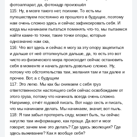
фотоаппарат, да, фотокадр произошёл
115
:
Ну, в мозге такого нет, психики. То есть мы
путешествуем постоянно из прошлого в будущее, поэтому
нам очень сложно здесь и сейчас зафиксировать себя. И
когда мы начинаем пытаться поменять что-то, мы пытаемся
найти какие-то точки, такие точки опоры, которые
однозначно нам ска,
116
:
Что вот здесь и сейчас я могу за эту опору зацепиться
и дальше от неё оттолкнуться дальше, да, то есть это вот
чисто из физического мира происходит сейчас остановить
себя в моменте и начать делать довольно сложно. Ну,
потому что обстоятельства там, желания там и так далее и
прочее. Вот, а с будущим
117
:
Это легко. Мы как бы снимаем с себя груз
ответственности настоящего себя сейчас освобождаем от
этого груза, потому что начинать всегда очень сложно.
Например, отчёт годовой писать. Вот надо сесть и писать,
что мы начинаем делать. Мы начинаем, значит, вот пыль.
118
:
Я там забыл протереть сяду, может быть, ты сейчас
нагуглю там информацию, как проще. Да вот и мозг
говорит, зачем мне это делать? Где здесь эволюция? Где
здесь выживание? Как я вообще себя?