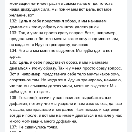
мотивация начинает расти в самом начале, да, то есть
наша движущая сила, мы понимаем вот цель, вот моё
желание, вот
132
:
Цель я себе представил образ, и мы начинаем
двигаться к этому образу слишком далеко ушли.
133
:
Так, и у меня просто сразу вопрос. Вот я, например,
представила себе тело мечты, какое хочу спортивное там,
но когда же я Иду на тренировку, начинаю
134
:
Что это мы меня не выделяет. Мы идём где-то вот
здесь.
135
:
Цель, я себе представил образ, и мы начинаем
двигаться к этому образу. Так и у меня просто сразу вопрос.
Вот я, например, представила себе тело мечты какое хочу,
спортивное там. Но когда же я Иду на тренировку, начинаю,
что это мы слишком далеко ушли, меня не выделяет. Мы
идём где-то вот здесь.
136
:
Пока ещё, значит, у нас начинает вырабатываться
дофамин, потому что мы увидели и нам захотелось, да, все
классно, мы красивые и так далее. Нам показали картинки,
вот до и после, и вот мы начинаем двигаться в начале у нас
много мотивации, много дофамина.
137
:
Не сдвинулись точки.