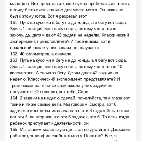
марафон. Вот представьте, мне нужно пробежать из точки а
в точку б это очень сложно для моего мозга. Он никак не
был к этому готов. Вот я разрезал этот
161
:
Путь на кусочки я бегу не до конца, а я бегу вот сюда.
Здесь 1 станция, мне дадут воды, потому что я точно
захочу, да, детям дают 42 задачи на неделю. Классический
эксперимент, представляете? И троечникам, вот в
начальной школе у них задачи не получаетс.
162
:
40 километров, а сначала
163
:
Путь на кусочки я бегу не до конца, а я бегу вот сюда.
Здесь 1 станция, мне дадут воды, потому что я точно 40
километров. А сначала бегу. Детям дают 42 задачи на
неделю. Классический эксперимент, представляете? И
троечникам вот в начальной школе у них задачи не
получается. Он говорит, вот тебе, Соро.
164
:
2 задачи на неделю сделай, пожалуйста, там глаза вот
такие и те же самые дети. Мы говорим, смотри, вот 6
задачек в понедельник сначала вот эти 3 отдохнёшь, потом
вот эти 3, во вторник, вот эти 6 задачек, эти 6. То есть, когда
ребёнок приступает к деятельности, он
165
:
Мы ставим маленькую цель, он её достигает. Дофамин
работает, эндорфин сработал мозгу. Понятно? Все, я