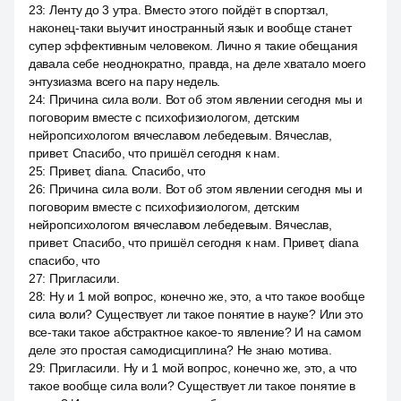
23
:
Ленту до 3 утра. Вместо этого пойдёт в спортзал,
наконец-таки выучит иностранный язык и вообще станет
супер эффективным человеком. Лично я такие обещания
давала себе неоднократно, правда, на деле хватало моего
энтузиазма всего на пару недель.
24
:
Причина сила воли. Вот об этом явлении сегодня мы и
поговорим вместе с психофизиологом, детским
нейропсихологом вячеславом лебедевым. Вячеслав,
привет. Спасибо, что пришёл сегодня к нам.
25
:
Привет, diana. Спасибо, что
26
:
Причина сила воли. Вот об этом явлении сегодня мы и
поговорим вместе с психофизиологом, детским
нейропсихологом вячеславом лебедевым. Вячеслав,
привет. Спасибо, что пришёл сегодня к нам. Привет, diana
спасибо, что
27
:
Пригласили.
28
:
Ну и 1 мой вопрос, конечно же, это, а что такое вообще
сила воли? Существует ли такое понятие в науке? Или это
все-таки такое абстрактное какое-то явление? И на самом
деле это простая самодисциплина? Не знаю мотива.
29
:
Пригласили. Ну и 1 мой вопрос, конечно же, это, а что
такое вообще сила воли? Существует ли такое понятие в