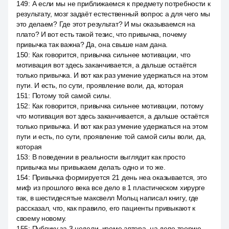
149
:
А если мы не приближаемся к предмету потребности к
результату, мозг задаёт естественный вопрос а для чего мы
это делаем? Где этот результат? И мы оказываемся на
плато? И вот есть такой тезис, что привычка, почему
привычка так важна? Да, она свыше нам дана.
150
:
Как говорится, привычка сильнее мотивации, что
мотивация вот здесь заканчивается, а дальше остаётся
только привычка. И вот как раз умение удержаться на этом
пути. И есть, по сути, проявление воли, да, которая
151
:
Потому той самой силы.
152
:
Как говорится, привычка сильнее мотивации, потому
что мотивация вот здесь заканчивается, а дальше остаётся
только привычка. И вот как раз умение удержаться на этом
пути и есть, по сути, проявление той самой силы воли, да,
которая
153
:
В поведении в реальности выглядит как просто
привычка мы привыкаем делать одно и то же.
154
:
Привычка формируется 21 день неа оказывается, это
миф из прошлого века все дело в 1 пластическом хирурге
так, в шестидесятые максвелл Мольц написал книгу, где
рассказал, что, как правило, его пациенты привыкают к
своему новому.
155
:
Публику за 3 недели, кроме автора, на деле теорию