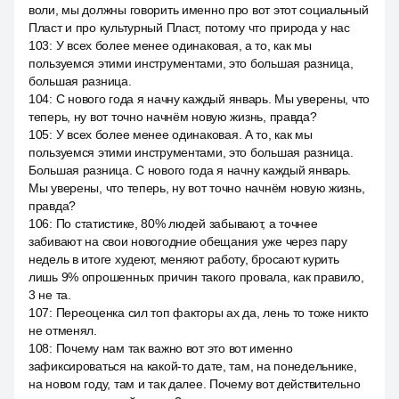
воли, мы должны говорить именно про вот этот социальный
Пласт и про культурный Пласт, потому что природа у нас
103
:
У всех более менее одинаковая, а то, как мы
пользуемся этими инструментами, это большая разница,
большая разница.
104
:
С нового года я начну каждый январь. Мы уверены, что
теперь, ну вот точно начнём новую жизнь, правда?
105
:
У всех более менее одинаковая. А то, как мы
пользуемся этими инструментами, это большая разница.
Большая разница. С нового года я начну каждый январь.
Мы уверены, что теперь, ну вот точно начнём новую жизнь,
правда?
106
:
По статистике, 80% людей забывают, а точнее
забивают на свои новогодние обещания уже через пару
недель в итоге худеют, меняют работу, бросают курить
лишь 9% опрошенных причин такого провала, как правило,
3 не та.
107
:
Переоценка сил топ факторы ах да, лень то тоже никто
не отменял.
108
:
Почему нам так важно вот это вот именно
зафиксироваться на какой-то дате, там, на понедельнике,
на новом году, там и так далее. Почему вот действительно