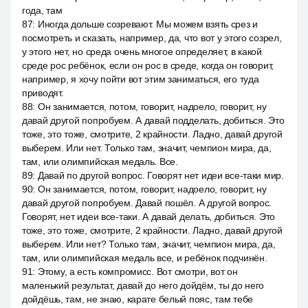
года, там
87
:
Иногда дольше созревают. Мы можем взять срез и
посмотреть и сказать, например, да, что вот у этого созрел,
у этого нет, но среда очень многое определяет, в какой
среде рос ребёнок, если он рос в среде, когда он говорит,
например, я хочу пойти вот этим заниматься, его туда
приводят.
88
:
Он занимается, потом, говорит, надоело, говорит, ну
давай другой попробуем. А давай подделать, добиться. Это
тоже, это тоже, смотрите, 2 крайности. Ладно, давай другой
выберем. Или нет. Только там, значит, чемпион мира, да,
там, или олимпийская медаль. Все.
89
:
Давай по другой вопрос. Говорят нет идеи все-таки мир.
90
:
Он занимается, потом, говорит, надоело, говорит, ну
давай другой попробуем. Давай пошёл. А другой вопрос.
Говорят, нет идеи все-таки. А давай делать, добиться. Это
тоже, это тоже, смотрите, 2 крайности. Ладно, давай другой
выберем. Или нет? Только там, значит, чемпион мира, да,
там, или олимпийская медаль все, и ребёнок подчинён.
91
:
Этому, а есть компромисс. Вот смотри, вот он
маленький результат, давай до него дойдём, ты до него
дойдёшь, там, не знаю, карате белый пояс, там тебе