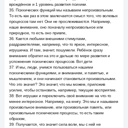
врождённое и 1 уровень развития психики.
35
:
Психических функций мы называем непроизвольным.
То есть как раз в этом заключается смысл того, что волевых
процессов там нет. Они не прослеживаются. Например,
наше внимание, оно поначалу непроизвольное или
природное, то есть оно привле,
36
:
Кается любыми внешними стимулами,
раздражителями, например, что-то яркое, интересное,
игрушечка. И там, значит, пошумели. Ребёнок сразу
внимание обратил на это и дальше по мере развития и
усложнения психических процессов. Вот дети
37
:
И мы, люди, учимся пользоваться нашими
психическими функциями, и вниманием, и памятью, и
мышлением, и они начинают становиться произвольными.
Что это значит? Это значит, что мы можем, приложив
усилие, чтобы остановить, например, текущее восприятие.
38
:
Вот игрушки и переключить своё внимание на что-то
менее интересное. Например, на книгу. Это мы и называем
произвольное внимание, или произвольная память, или
произвольные психические процессы, то есть таким
образом,
39
:
Получается, что значит сила воли, мы с ней не