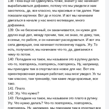
138
:
Пока ещё не сдвинулись точки, значит у нас начинает
вырабатываться дофамин, потому что мы увидели и нам
захотелось, да, все классно, мы красивые и так далее. Нам
показали картинки. Вот до и после. И вот мы начинаем
двигаться в начале у нас много мотивации, много
дофамина.
139
:
Он не бесконечный, он заканчивается, он нужен для
других ещё дел, между прочим, там, не знаю, по дому, там,
в семье, по работе, и он начинает расходоваться. И вот эта
сила движущая, она начинает потихонечку падать. Угу. То
есть, получается, мы начинаем что-то, да, двигаемся к
чему-то потом.
140
:
Попадаем на такое, мы называем это в рутину делать
что-то, повторяясь, повторяясь, повторяясь. Ну, например,
мы приходим там в спортзал все новое для нас. Вот эта
ориентировочная реакция работает, наш мозг увидел. Ух ты
там классно, там тренажёр, там какие люди красивые, все
тако.
141
:
Плато.
142
:
Угу. Что нужно?
143
:
Попадаем на такое, мы называем это плато в рутину.
Угу. Что нужно делать? Что-то повторяясь, повторяясь,
повторяясь. Ну, например, мы приходим там в спортзал все