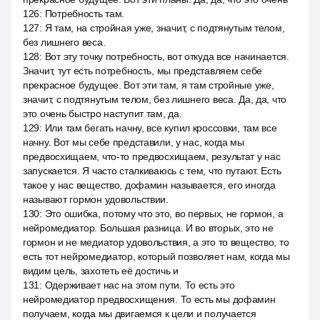
126
:
Потребность там.
127
:
Я там, на стройная уже, значит, с подтянутым телом,
без лишнего веса.
128
:
Вот эту точку потребность, вот откуда все начинается.
Значит, тут есть потребность, мы представляем себе
прекрасное будущее. Вот эти там, я там стройные уже,
значит, с подтянутым телом, без лишнего веса. Да, да, что
это очень быстро наступит там, да.
129
:
Или там бегать начну, все купил кроссовки, там все
начну. Вот мы себе представили, у нас, когда мы
предвосхищаем, что-то предвосхищаем, результат у нас
запускается. Я часто сталкиваюсь с тем, что путают. Есть
такое у нас вещество, дофамин называется, его иногда
называют гормон удовольствии.
130
:
Это ошибка, потому что это, во первых, не гормон, а
нейромедиатор. Большая разница. И во вторых, это не
гормон и не медиатор удовольствия, а это то вещество, то
есть тот нейромедиатор, который позволяет нам, когда мы
видим цель, захотеть её достичь и
131
:
Одерживает нас на этом пути. То есть это
нейромедиатор предвосхищения. То есть мы дофамин
получаем, когда мы двигаемся к цели и получается