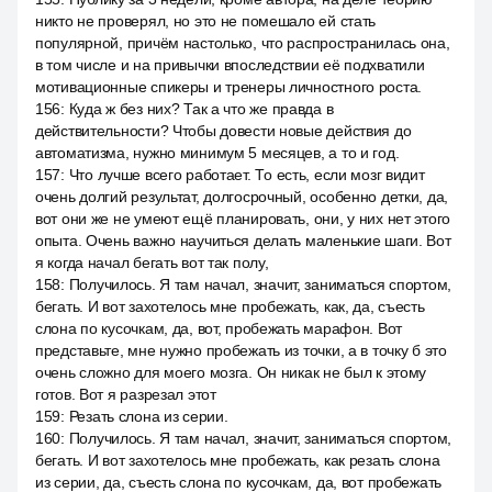
никто не проверял, но это не помешало ей стать
популярной, причём настолько, что распространилась она,
в том числе и на привычки впоследствии её подхватили
мотивационные спикеры и тренеры личностного роста.
156
:
Куда ж без них? Так а что же правда в
действительности? Чтобы довести новые действия до
автоматизма, нужно минимум 5 месяцев, а то и год.
157
:
Что лучше всего работает. То есть, если мозг видит
очень долгий результат, долгосрочный, особенно детки, да,
вот они же не умеют ещё планировать, они, у них нет этого
опыта. Очень важно научиться делать маленькие шаги. Вот
я когда начал бегать вот так полу,
158
:
Получилось. Я там начал, значит, заниматься спортом,
бегать. И вот захотелось мне пробежать, как, да, съесть
слона по кусочкам, да, вот, пробежать марафон. Вот
представьте, мне нужно пробежать из точки, а в точку б это
очень сложно для моего мозга. Он никак не был к этому
готов. Вот я разрезал этот
159
:
Резать слона из серии.
160
:
Получилось. Я там начал, значит, заниматься спортом,
бегать. И вот захотелось мне пробежать, как резать слона
из серии, да, съесть слона по кусочкам, да, вот пробежать