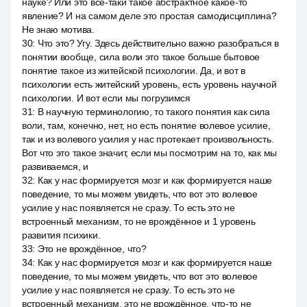
науке? Или это все-таки такое абстрактное какое-то
явление? И на самом деле это простая самодисциплина?
Не знаю мотива.
30
:
Что это? Угу. Здесь действительно важно разобраться в
понятии вообще, сила воли это такое больше бытовое
понятие такое из житейской психологии. Да, и вот в
психологии есть житейский уровень, есть уровень научной
психологии. И вот если мы погрузимся
31
:
В научную терминологию, то такого понятия как сила
воли, там, конечно, нет, но есть понятие волевое усилие,
так и из волевого усилия у нас протекает произвольность.
Вот что это такое значит, если мы посмотрим на то, как мы
развиваемся, и
32
:
Как у нас формируется мозг и как формируется наше
поведение, то мы можем увидеть, что вот это волевое
усилие у нас появляется не сразу. То есть это не
встроенный механизм, то не врождённое и 1 уровень
развития психики.
33
:
Это не врождённое, что?
34
:
Как у нас формируется мозг и как формируется наше
поведение, то мы можем увидеть, что вот это волевое
усилие у нас появляется не сразу. То есть это не
встроенный механизм, это не врождённое, что-то не