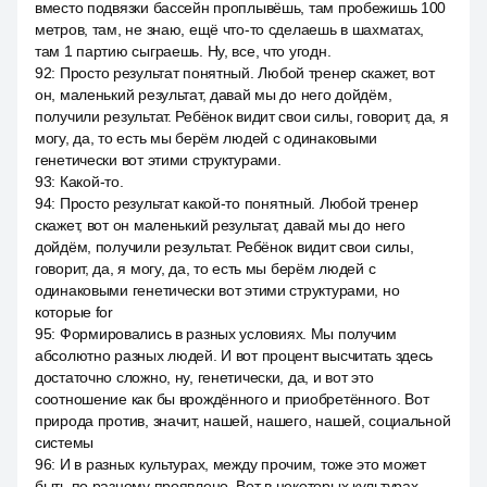
вместо подвязки бассейн проплывёшь, там пробежишь 100
метров, там, не знаю, ещё что-то сделаешь в шахматах,
там 1 партию сыграешь. Ну, все, что угодн.
92
:
Просто результат понятный. Любой тренер скажет, вот
он, маленький результат, давай мы до него дойдём,
получили результат. Ребёнок видит свои силы, говорит, да, я
могу, да, то есть мы берём людей с одинаковыми
генетически вот этими структурами.
93
:
Какой-то.
94
:
Просто результат какой-то понятный. Любой тренер
скажет, вот он маленький результат, давай мы до него
дойдём, получили результат. Ребёнок видит свои силы,
говорит, да, я могу, да, то есть мы берём людей с
одинаковыми генетически вот этими структурами, но
которые for
95
:
Формировались в разных условиях. Мы получим
абсолютно разных людей. И вот процент высчитать здесь
достаточно сложно, ну, генетически, да, и вот это
соотношение как бы врождённого и приобретённого. Вот
природа против, значит, нашей, нашего, нашей, социальной
системы
96
:
И в разных культурах, между прочим, тоже это может
быть по разному проявлено. Вот в некоторых культурах,