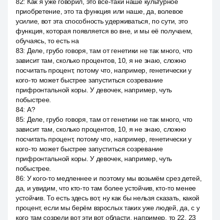
82
:
Как я уже говорил, это все-таки наше культурное
приобретение, это та функция или наше, да, волевое
усилие, вот эта способность удерживаться, по сути, это
функция, которая появляется во вне, и мы её получаем,
обучаясь, то есть на
83
:
Деле, грубо говоря, там от генетики не так много, что
зависит там, сколько процентов, 10, я не знаю, сложно
посчитать процент, потому что, например, генетически у
кого-то может быстрее запуститься созревание
прифронтальной коры. У девочек, например, чуть
побыстрее.
84
:
А?
85
:
Деле, грубо говоря, там от генетики не так много, что
зависит там, сколько процентов, 10, я не знаю, сложно
посчитать процент, потому что, например, генетически у
кого-то может быстрее запуститься созревание
прифронтальной коры. У девочек, например, чуть
побыстрее.
86
:
У кого-то медленнее и поэтому мы возьмём срез детей,
да, и увидим, что кто-то там более устойчив, кто-то менее
устойчив. То есть здесь вот, ну как бы нельзя сказать, какой
процент, если мы берём взрослых таких уже людей, да, с у
кого там созрели вот эти вот области, например, то 22, 23