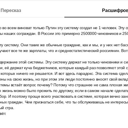
Пересказ
Расшифров
о во всем виноват только Путин эту систему создал не 1 человек. Эту 
 наших сограждан. В России это примерно 2500000 чиновников и 25
 систему. Они такие же обычные граждане, как и мы, и у них нет ба
лучают все те же зарплаты, что и среднестатистический россиянин. Во
удержание этой системы. Эту систему держат не только чиновники и си
чи, её держат куча бюджетников, которые каждый раз позволяют этой 
которых ничего не решается. И вот здесь парадокс. Эта система сдел
ны на свою жизнь, но при этом эти люди постоянно вносят свой вклад
стемы встаёт вопрос почему? Потому что страшнее не сама плохая жи
ю жизнь можно было прожить по другому, если в самом начале сделать
ор. И поэтому проще всего участвовать в системе, которая вечно за
ных граждан. Чем признаться себе, что ты обслуживаешь не интересы
ый стра.
вёт.