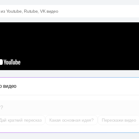
 из Youtube, Rutube, VK видео
о видео
т?
Дай краткий пересказ
Какая основная идея?
Перескажи видео