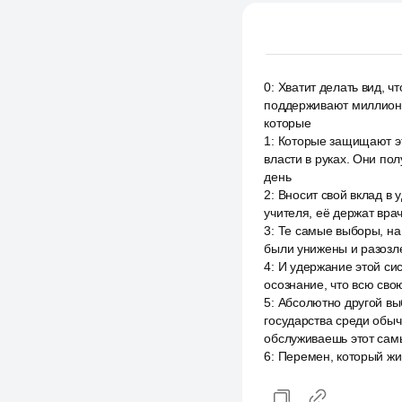
0
:
Хватит делать вид, чт
поддерживают миллионы
которые
1
:
Которые защищают эту
власти в руках. Они по
день
2
:
Вносит свой вклад в 
учителя, её держат вра
3
:
Те самые выборы, на 
были унижены и разозле
4
:
И удержание этой си
осознание, что всю сво
5
:
Абсолютно другой выб
государства среди обыч
обслуживаешь этот сам
6
:
Перемен, который жи