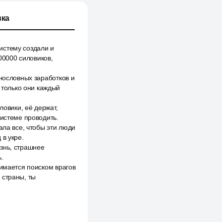
ка
систему создали и
00000 силовиков,
снословных заработков и
т только они каждый
ловики, её держат,
системе проводить.
ала все, чтобы эти люди
 в укре.
знь, страшнее
.
нимается поиском врагов
 страны, ты