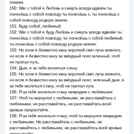
покажи.
150
:
War с тобой я Любовь и смерть всегда вдвоём ты
понесёшь с собой повсюду ты понесёшь с, ты понесёшь с
собой повсюду родную землю.
151
:
Буду собой, любимый.
152
:
War с тобой я буду Любовь и смерть всегда вдвоём ты
понесёшь с собой повсюду, ты понесёшь с собой любимый,
ты понесёшь с собой повсюду родную землю.
153
:
Но если я безвестно кану короткий свет луча земного,
но если я безвестно кану за звёздный пояс млечный, чтоб
не пропал путь.
154
:
Дым, я за тебя молиться стану.
155
:
Но если я безвестно кану короткий свет луча земного,
но если я безвестно кану за звёздный пояс, млечный дым, я
за тебя молиться стану, чтоб не пропал путь.
156
:
Я за тебя молиться стану невредим с любимыми.
157
:
Чтоб ты вернулся с любимыми, не расставайтесь с
любимыми, не расставайтесь, не расставайтесь всей
кровью прорастайте.
158
:
Я за тебя молиться стану, чтоб ты вернулся невредим
с любимыми. Не расставайтесь с любимыми, не
расставайтесь с любимыми, не расставайтесь всей кровью
прорастайте.