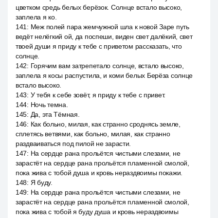
цветком средь белых берёзок. Солнце встало высоко,
заплела я ко.
141
:
Меж полей пара жемчужной шла к новой Заре путь
ведёт нелёгкий ой, да поспеши, виден свет далёкий, свет
твоей души я приду к тебе с приветом рассказать, что
солнце.
142
:
Горячим вам затрепетало солнце, встало высоко,
заплела я косы распустила, и коми белых Берёза солнце
встало высоко.
143
:
У тебя к себе зовёт, я приду к тебе с привет.
144
:
Ночь темна.
145
:
Да, эта Тёмная.
146
:
Как больно, милая, как странно сроднясь земле,
сплетясь ветвями, как больно, милая, как странно
раздваиваться под пилой не зарасти.
147
:
На сердце рана прольётся чистыми слезами, не
зарастёт на сердце рана прольётся пламенной смолой,
пока жива с тобой душа и кровь нераздвоимы покажи.
148
:
Я буду.
149
:
На сердце рана прольётся чистыми слезами, не
зарастёт на сердце рана прольётся пламенной смолой,
пока жива с тобой я буду душа и кровь нераздвоимы