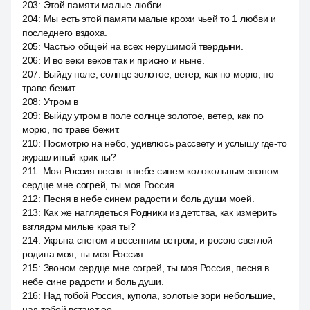
203
:
Этой памяти малые любви.
204
:
Мы есть этой памяти малые крохи чьей то 1 любви и
последнего вздоха.
205
:
Частью общей на всех нерушимой твердыни.
206
:
И во веки веков так и присно и ныне.
207
:
Выйду поле, солнце золотое, ветер, как по морю, по
траве бежит.
208
:
Утром в
209
:
Выйду утром в поле солнце золотое, ветер, как по
морю, по траве бежит.
210
:
Посмотрю на небо, удивлюсь рассвету и услышу где-то
журавлиный крик ты?
211
:
Моя Россия песня в небе синем колокольным звоном
сердце мне согрей, ты моя Россия.
212
:
Песня в небе синем радости и боль души моей.
213
:
Как же наглядеться Родники из детства, как измерить
взглядом милые края ты?
214
:
Укрыта снегом и весенним ветром, и росою светлой
родина моя, ты моя Россия.
215
:
Звоном сердце мне согрей, ты моя Россия, песня в
небе сине радости и боль души.
216
:
Над тобой Россия, купола, золотые зори небольшие,
над тобой встают оо.