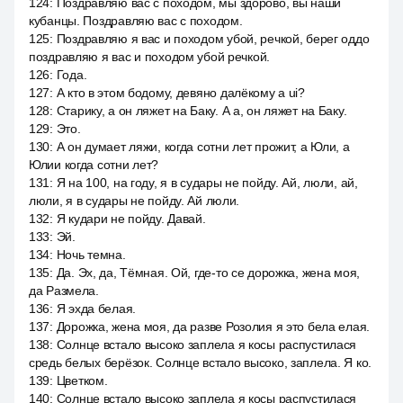
124
:
Поздравляю вас с походом, мы здорово, вы наши
кубанцы. Поздравляю вас с походом.
125
:
Поздравляю я вас и походом убой, речкой, берег оддо
поздравляю я вас и походом убой речкой.
126
:
Года.
127
:
А кто в этом бодому, девяно далёкому а ui?
128
:
Старику, а он ляжет на Баку. А а, он ляжет на Баку.
129
:
Это.
130
:
А он думает ляжи, когда сотни лет прожит, а Юли, а
Юлии когда сотни лет?
131
:
Я на 100, на году, я в судары не пойду. Ай, люли, ай,
люли, я в судары не пойду. Ай люли.
132
:
Я кудари не пойду. Давай.
133
:
Эй.
134
:
Ночь темна.
135
:
Да. Эх, да, Тёмная. Ой, где-то се дорожка, жена моя,
да Размела.
136
:
Я эхда белая.
137
:
Дорожка, жена моя, да разве Розолия я это бела елая.
138
:
Солнце встало высоко заплела я косы распустилася
средь белых берёзок. Солнце встало высоко, заплела. Я ко.
139
:
Цветком.
140
:
Солнце встало высоко заплела я косы распустилася