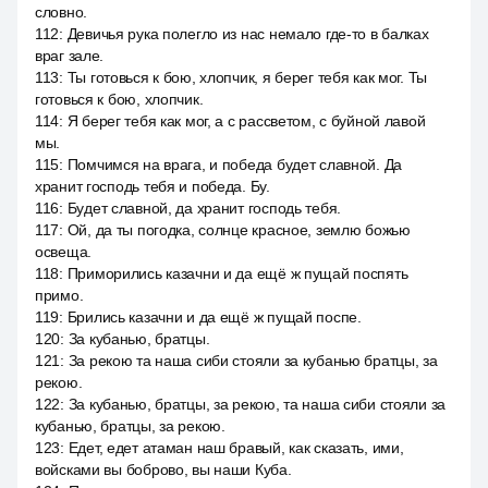
словно.
112
:
Девичья рука полегло из нас немало где-то в балках
враг зале.
113
:
Ты готовься к бою, хлопчик, я берег тебя как мог. Ты
готовься к бою, хлопчик.
114
:
Я берег тебя как мог, а с рассветом, с буйной лавой
мы.
115
:
Помчимся на врага, и победа будет славной. Да
хранит господь тебя и победа. Бу.
116
:
Будет славной, да хранит господь тебя.
117
:
Ой, да ты погодка, солнце красное, землю божью
освеща.
118
:
Приморились казачни и да ещё ж пущай поспять
примо.
119
:
Брились казачни и да ещё ж пущай поспе.
120
:
За кубанью, братцы.
121
:
За рекою та наша сиби стояли за кубанью братцы, за
рекою.
122
:
За кубанью, братцы, за рекою, та наша сиби стояли за
кубанью, братцы, за рекою.
123
:
Едет, едет атаман наш бравый, как сказать, ими,
войсками вы боброво, вы наши Куба.