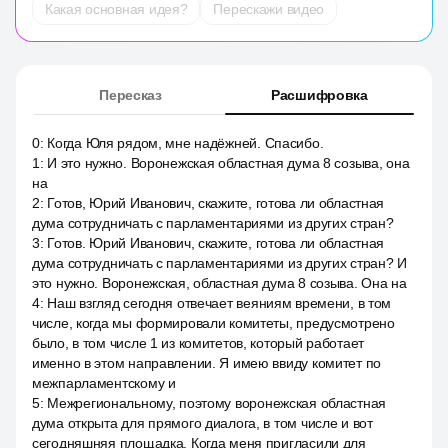
Какая основная идея?
Перескажи видео
Пересказ
Расшифровка
0
:
Когда Юля рядом, мне надёжней. Спасибо.
1
:
И это нужно. Воронежская областная дума 8 созыва, она
на
2
:
Готов, Юрий Иванович, скажите, готова ли областная
дума сотрудничать с парламентариями из других стран?
3
:
Готов. Юрий Иванович, скажите, готова ли областная
дума сотрудничать с парламентариями из других стран? И
это нужно. Воронежская, областная дума 8 созыва. Она на
4
:
Наш взгляд сегодня отвечает веяниям времени, в том
числе, когда мы формировали комитеты, предусмотрено
было, в том числе 1 из комитетов, который работает
именно в этом направлении. Я имею ввиду комитет по
межпарламентскому и
5
:
Межрегиональному, поэтому воронежская областная
дума открыта для прямого диалога, в том числе и вот
сегодняшняя площадка. Когда меня пригласили для