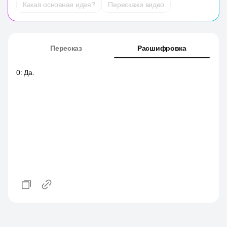
Какая основная идея?
Перескажи видео
Пересказ
Расшифровка
0
:
Да.