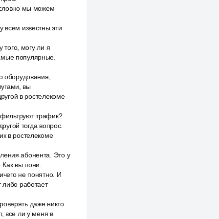
 Условно мы можем
у всем известны эти
 того, могу ли я
Самые популярные.
го оборудования,
лугами, вы
другой в ростелекоме
м фильтруют трафик?
другой тогда вопрос.
ик в ростелекоме
ления абонента. Это у
 Как вы пони.
ичего не понятно. И
т либо работает
 проверять даже никто
, все ли у меня в