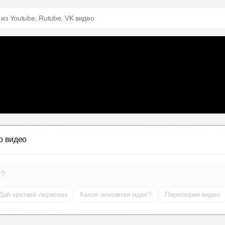
 из Youtube, Rutube, VK видео
о видео
т?
Дай краткий пересказ
Какая основная идея?
Перескажи видео