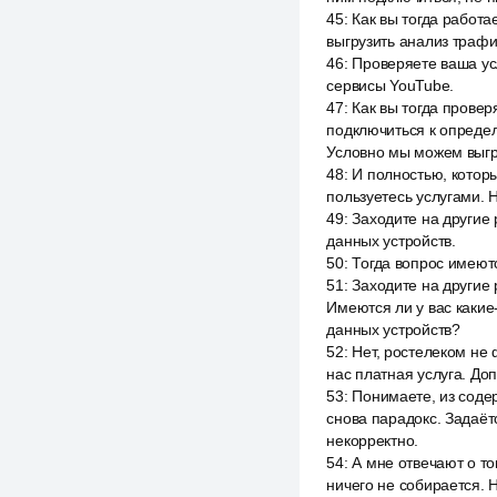
45
:
Как вы тогда работ
выгрузить анализ трафи
46
:
Проверяете ваша усл
сервисы YouTube.
47
:
Как вы тогда провер
подключиться к опреде
Условно мы можем выгр
48
:
И полностью, которы
пользуетесь услугами. Н
49
:
Заходите на другие 
данных устройств.
50
:
Тогда вопрос имеютс
51
:
Заходите на другие 
Имеются ли у вас какие
данных устройств?
52
:
Нет, ростелеком не
нас платная услуга. До
53
:
Понимаете, из содер
снова парадокс. Задаёт
некорректно.
54
:
А мне отвечают о том
ничего не собирается. 