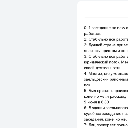
0
:
1 заседание по иску 
работает.
1
:
Стабильно все работа
2
:
Лучшей стране привет
являюсь юристом и по о
3
:
Стабильно все работа
юридический поток. Мен
своей деятельности.
4
:
Многие, кто уже знак
заельцовский районный 
иск.
5
:
Был принят к произво
конечно же, я расскажу 
9 июня в 8:30
6
:
В здании заельцовско
судебное заседание яви
заседания, конечно же, 
7
:
Лиц проверяет полном