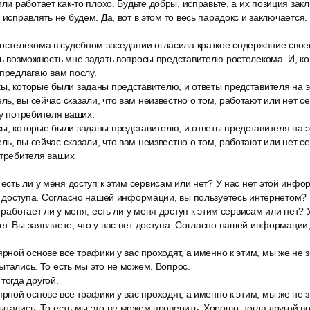
или работает как-то плохо. Будьте добры, исправьте, а их позиция закл
 исправлять не будем. Да, вот в этом то весь парадокс и заключается
остелекома в судебном заседании огласила краткое содержание своег
ть возможность мне задать вопросы представителю ростелекома. И, ко
 предлагаю вам послу.
ы, которые были заданы представителю, и ответы представителя на 
ь, вы сейчас сказали, что вам неизвестно о том, работают или нет с
у потребителя ваших.
ы, которые были заданы представителю, и ответы представителя на 
ь, вы сейчас сказали, что вам неизвестно о том, работают или нет с
отребителя ваших
 есть ли у меня доступ к этим сервисам или нет? У нас нет этой инфо
ет доступа. Согласно нашей информации, вы пользуетесь интернетом?
 работает ли у меня, есть ли у меня доступ к этим сервисам или нет? 
т. Вы заявляете, что у вас нет доступа. Согласно нашей информации,
ярной основе все трафики у вас проходят, а именно к этим, мы же не 
ытались. То есть мы это не можем. Вопрос.
тогда другой.
ярной основе все трафики у вас проходят, а именно к этим, мы же не 
ытались. То есть мы это не можем проверить. Хорошо, тогда другой в