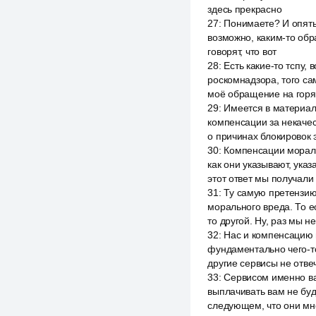
здесь прекрасно
27
:
Понимаете? И опять 
возможно, каким-то обр
говорят, что вот
28
:
Есть какие-то тспу, 
роскомнадзора, того сам
моё обращение на горяч
29
:
Имеется в материала
компенсации за некаче
о причинах блокировок э
30
:
Компенсации мораль
как они указывают, указ
этот ответ мы получали
31
:
Ту самую претензию.
морального вреда. То е
то другой. Ну, раз мы н
32
:
Нас и компенсацию м
фундаментально чего-то
другие сервисы не отве
33
:
Сервисом именно вам
выплачивать вам не буд
следующем, что они мне