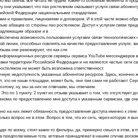
но мы сейчас все читать не будем. Какие-то основные моменты я про
у они указывают, что пао ростелеком оказывает услуги связи абоненту
сийской Федерации национальными стандартами.
ми и правилами, лицензиями и договором. И в этой части можно обр
лько абзацев со стороны пао ростелеком. Доступ к услугам связи пред
надлежащим образом и в
еспечена возможность пользования услугами связи технологических 
й линии, способных повлиять на качество предоставления услуги, з
отзыва они резюмируют, что как сле
нформационных ресурсов серверы сервиса YouTube мессенджеров ва
ами территории Российской Федерации и не являются частью сети св
ростелеком не может быть возложена ответственност.
чную недоступность указанных абонентом ресурсов. Здесь, конечно ж
ол, это не наши площадки, может быть, они там сами не работают. Сер
оэтому, ну, мы за них не отвечаем, мы отвечаем.
 Это по 1 пункту. 2 пункт их отзыва указывает о том, что отсутствует 
екома по предоставлению мне доступа к указанным сервисам, где они 
нно на них лежит обязанность предоставления доступа именно к этим 
олько вопрос не в этом. Вопрос в том, что их сеть, через которую я вы
судя по всему, стоят какие-то фильтры, да, примерно смысл в этом, в п
на предполагаемые тспу, которые принадлежат в нашем случае роско