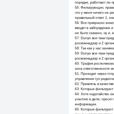
порядке, работают ли пр
55
:
Фильтрующих, правил
что у меня ничего не ра
правильный ответ 1, он
56
:
Все прекрасно знают
вводят в заблуждение и 
не было сказано, ну и, 
57
:
Dunyo все-таки пред
роскомнадзор и 2 орга
58
:
Так как у нас занима
59
:
Dunyo все-таки пред
роскомнадзор и 2 органи
60
:
Трафик ростелекома 
зона ответственности ин
61
:
Проходит через тспу
управлении гуп радиоча
62
:
Привлечь в качестве
63
:
Которые фильтруют 
64
:
Хотя ходатайство он
участию в деле, просит
информации.
65
:
Которые фильтруют 