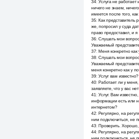
34
:
Услуга не работает 
ничего не знаем, ничего
имеется после того, как
35
:
Как представитель р
же, попросил у суда да
право предоставил, и я
36
:
Слушать мои вопрос
Уважаемый представител
37
:
Меня конкретно как 
38
:
Слушать мои вопрос
Уважаемый представител
меня конкретно как у п
39
:
Услуг вам известно?
40
:
Работает ли у меня,
заявляете, что у вас н
41
:
Услуг. Вам известно,
информации есть или не
интернетом?
42
:
Регулярно, на регул
ним подключиться, не п
43
:
Проверить. Хорошо, 
44
:
Регулярно, на регул
ним подключиться, не п