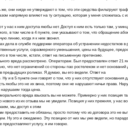
же, они нигде не утверждают о том, что эти средства фильтруют траф
азом напрямую влияют на ту ситуацию, которая у меня сложилась с и
вот у нас к ним доступа якобы нет. Доступ к ним есть только там, у мин
ого, в том числе в 4 пункте, они указывают о том, что обращение або
ую линию, когда я к ним звонил.
х дела в службе поддержки оператора об устранении недостатков в р
ственные услуги, соразмерного уменьшения, цены на будущее, пред
то в том числе, кстати, ответ на письменную претензию.
ного вреда рассмотрено. Операторам. Был предоставлен ответ 21 янв
ано, что нет ограничений со стороны пао ростелеком и нет оснований 
 в предыдущих роликах. Я думаю, вы его видели. Ответ на
 Ну и в 5 пункте они говорят о том, что у них отсутствуют основания 
сть якобы это не их вина, поэтому они не нарушают ничьи права. Нару
е нарушаем тогда цена.
орального вреда взыскать вы не можете. Примерно у них позиция так
 нового из их отзыва мы не увидели. Позиция у них прежняя, у нас вс
чаем, мы доступ к этим
 предоставить не обязаны, просто потому что из договора это не выт
ем. Ну это и ожидаемо. Эту позицию от них мы уже видели, но парадо
 предоставляют услугу, я им говорю.