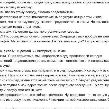
но судьёй, после чего судья предложил представителю ростелекома 
е к моему исковому.
м, что по этому поводу, сказала представитель.
 ростелеком не ограничивает какие-либо услуги истца в том числе.
аем, что по этому поводу, сказала представитель с иском. Не согласн
 услуги истца в том числе.
ватсапу, к telegram да, мы не ограничиваем своему.
о? Ну, ростелеком их не ограничивает. Оператор связи вообще не заи
рафик. Мы можем по заявлению. Нет же, ватсапа, да? Ну, у всех операт
а, в связи ни домашний интернет, ни какие.
вязи. У нас есть отзыв, мы направляли в суд, представили сегодня.
снений представителя ростелекома нам понятно, что они направляли 
 к суде.
вязи у нас есть отзыв, мы направляли в суд, представили сегодня у и
ма. Нам понятно, что они направляли какой-то отзыв и мне, и в суд, в 
ил спойлер, и мне этот отзыв тоже не поступил. Я увидел уведомление
а поступил в мой адрес только после судебного заседания. То есть бу
ту и получу этот отзыв, хотя
рит представитель, его заблаговременно. Ну, наверное, что-то пошло у
по их отзыву, по их письменной позиции на моё исковое заявление. 