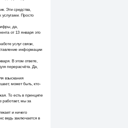
ик. Эти средства,
х услугами. Просто
цифры, да,
нента от 13 января это
аботе услуг связи,
оставление информации
аря. В этом ответе,
для перерасчёта. Да,
для взыскания
шает, может быть, кто-
ая. То есть в принципе
е работает, мы за
екает и ничего
кс ведь заключается в