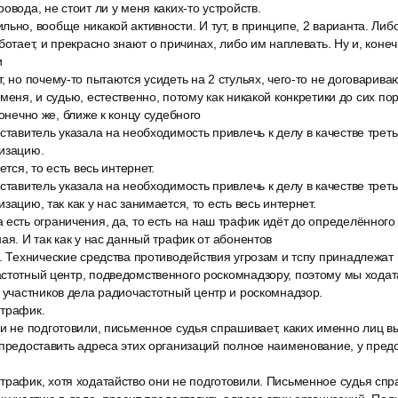
овода, не стоит ли у меня каких-то устройств.
ьно, вообще никакой активности. И тут, в принципе, 2 варианта. Либ
ботает, и прекрасно знают о причинах, либо им наплевать. Ну и, конеч
и
, но почему-то пытаются усидеть на 2 стульях, чего-то не договарив
меня, и судью, естественно, потому как никакой конкретики до сих пор,
конечно же, ближе к концу судебного
ставитель указала на необходимость привлечь к делу в качестве трет
низацию.
ется, то есть весь интернет.
ставитель указала на необходимость привлечь к делу в качестве трет
зацию, так как у нас занимается, то есть весь интернет.
есть ограничения, да, то есть на наш трафик идёт до определённого
ая. И так как у нас данный трафик от абонентов
. Технические средства противодействия угрозам и тспу принадлежат 
стотный центр, подведомственного роскомнадзору, поэтому мы ходат
 участников дела радиочастотный центр и роскомнадзор.
трафик.
и не подготовили, письменное судья спрашивает, каких именно лиц вы
 предоставить адреса этих организаций полное наименование, у пред
трафик, хотя ходатайство они не подготовили. Письменное судья спр