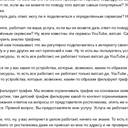
ает ли, если вы не можете по поводу того ватсап самые популярные?
ка.
уга дать ответ, могу ли я подключиться к определённым сервисам? Н
яете, работает ли ваша услуга, если вы не можете дать ответ по поводу
лённым сервисам? Ну, всем известны эти сервисы YouTube, ватсап. 
узить анализ трафика.
й нам показывает, что вы регулярно подключаетесь к интернету свое
у и у вас других же нет претензий к нам. Ну то есть вы пользуетесь ус
ресурсы, то есть все работает, не работает только ватсап да YouTube 
я ли у вас какие-то устройства, которые, возможно, каким-то образо
ресурсы, то есть все работает, не работает только ватсап да, YouTube 
-то устройства, которые, возможно, каким-то образом фильтруют траф
 фильтрует трафик. Мы можем ограничивать трафик на основании заяв
пустим, там детский трафик фильтруем какой-то контент ограничиваем.
жания ответов на вопросы от представителя ростелекома, опять же н
ся. Прямой вопрос. Вы предоставляете мне услугу. Услуга не работае
, что, ну, у вас интернет в целом работает, ничего не знаем. То есть
Никто от ростелекома даже не приехал ко мне по адресу и не проверил