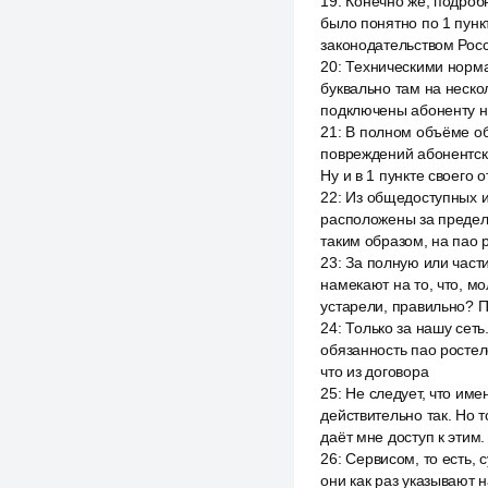
19
:
Конечно же, подроб
было понятно по 1 пункт
законодательством Рос
20
:
Техническими норма
буквально там на неско
подключены абоненту 
21
:
В полном объёме об
повреждений абонентско
Ну и в 1 пункте своего 
22
:
Из общедоступных и
расположены за предел
таким образом, на пао 
23
:
За полную или части
намекают на то, что, м
устарели, правильно? П
24
:
Только за нашу сеть.
обязанность пао ростел
что из договора
25
:
Не следует, что име
действительно так. Но т
даёт мне доступ к этим.
26
:
Сервисом, то есть, 
они как раз указывают 