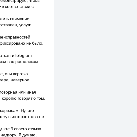
демонстрирую, чтобы
 в соответствии с
атить внимание
оставлен, услуги
неисправностей
афиксировано не было.
тсап и telegram
язи пао ростелеком
е, они коротко
вера, наверное,
договорная или иная
коротко говорят о том,
сервисам. Ну, это
хожу в интернет, она не
ункте 3 своего отзыва
мнадзору. Я думаю,