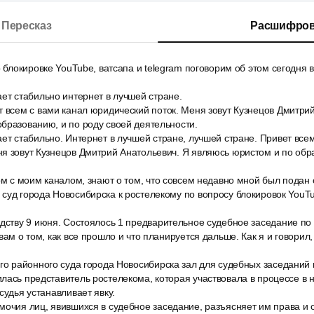
Пересказ
Расшифров
о блокировке YouTube, ватсапа и telegram поговорим об этом сегодня 
ет стабильно интернет в лучшей стране.
 всем с вами канал юридический поток. Меня зовут Кузнецов Дмитри
бразованию, и по роду своей деятельности.
ет стабильно. Интернет в лучшей стране, лучшей стране. Привет всем
я зовут Кузнецов Дмитрий Анатольевич. Я являюсь юристом и по обр
ом с моим каналом, знают о том, что совсем недавно мной был подан 
суд города Новосибирска к ростелекому по вопросу блокировок YouTu
дству 9 июня. Состоялось 1 предварительное судебное заседание по 
вам о том, как все прошло и что планируется дальше. Как я и говорил
го районного суда города Новосибирска зал для судебных заседаний 
лась представитель ростелекома, которая участвовала в процессе в 
судья устанавливает явку.
очия лиц, явившихся в судебное заседание, разъясняет им права и о