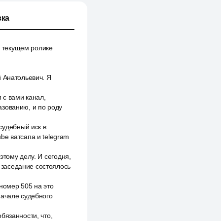
ка
в текущем ролике
й Анатольевич. Я
 с вами канал,
азованию, и по роду
судебный иск в
be ватсапа и telegram
этому делу. И сегодня,
, заседание состоялось
номер 505 на это
начале судебного
бязанности, что,