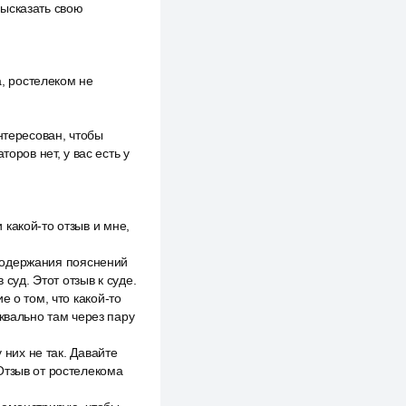
высказать свою
а, ростелеком не
нтересован, чтобы
оров нет, у вас есть у
какой-то отзыв и мне,
з содержания пояснений
суд. Этот отзыв к суде.
 о том, что какой-то
квально там через пару
 них не так. Давайте
Отзыв от ростелекома