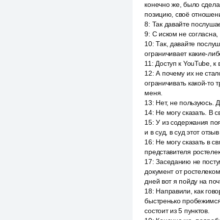
конечно же, было сдела
позицию, своё отношени
8
:
Так давайте послушае
9
:
С иском не согласна,
10
:
Так, давайте послуш
ограничивает какие-либо
11
:
Доступ к YouTube, к 
12
:
А почему их не стал
ограничивать какой-то т
меня.
13
:
Нет, не пользуюсь. Д
14
:
Не могу сказать. В с
15
:
У из содержания поя
и в суд, в суд этот отзыв
16
:
Не могу сказать в с
представителя ростелеко
17
:
Заседанию не поступ
документ от ростелеком
дней вот я пойду на поч
18
:
Направили, как гово
быстренько пробежимся 
состоит из 5 пунктов.