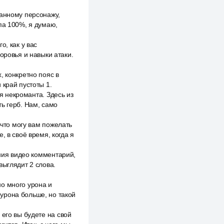
данному персонажу,
па 100%, я думаю,
о, как у вас
оровья и навыки атаки.
, конкретно пояс в
 край пустоты 1.
ля некроманта. Здесь из
ь герб. Нам, само
 что могу вам пожелать
, в своё время, когда я
ения видео комментарий,
выглядит 2 слова.
о много урона и
урона больше, но такой
его вы будете на свой