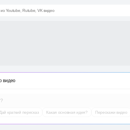
 из Youtube, Rutube, VK видео
о видео
т?
Дай краткий пересказ
Какая основная идея?
Перескажи видео