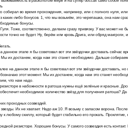
то выживаемость в расколотом мире и на супер боссах само собой пониз
ть
его собирал во время прохождения, например, или с полного нуля, или
з каких-либо бонусов. 1, что мы возьмём, это черепашка, она нам сраз
обходимые бонусы.
Гуля. Тоже, соответственно, делаем сразу привязку. У вас может не б
сти точно не будет. Ну, берём или кровь Дрига, или обряд макгроги, 
бегать.
а данном этапе я бы советовал вот эти звёздочки доставать сейчас вр
 Мы их достанем, когда нам это станет необходимо. Дальше собираем
алее на данном этапе я бы советовал вот эти звёздочки доставать, но 
обозначаю этот момент. Мы их достанем, когда нам это станет необх
рим, что нам надо.
 резисторе в набожности в ратоша нужны ещё зелёные и красные. Дос
 обеспечит необходимое количество звёзд для получения ратоша? Да
них проходных созвездий.
звезды. Их не хватает. Надо аж 10. Я возьму с запасом ворона. Посл
у к любому скиллу, который будет стабильно его прокать. Проклятие, 
едной резисторе. Хорошие бонусы. У самого созвездия есть контакт. 