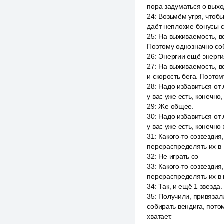
пора задуматься о выхо
24
:
Возьмём угря, чтобы
даёт неплохие бонусы с
25
:
На выживаемость, во
Поэтому однозначно соб
26
:
Энергии ещё энергия
27
:
На выживаемость, во
и скорость бега. Поэто
28
:
Надо избавиться от 
у вас уже есть, конечн
29
:
Же общее.
30
:
Надо избавиться от 
у вас уже есть, конечн
31
:
Какого-то созвездия
перераспределять их в
32
:
Не играть со
33
:
Какого-то созвездия,
перераспределять их в 
34
:
Так, и ещё 1 звезда
35
:
Получили, привязал
собирать вендига, потом
хватает.