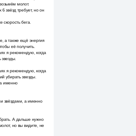
возьмём молот.
6 звёзд требует, но он
е скорость бега.
е, а также ещё энергия
чтобы её получить.
аях я рекомендую, когда
 звезды.
аях я рекомендую, когда
ий убирать звезды.
 а именно
ыми звёздами, а именно
брать. А дальше нужно
олот, но вы видите, не