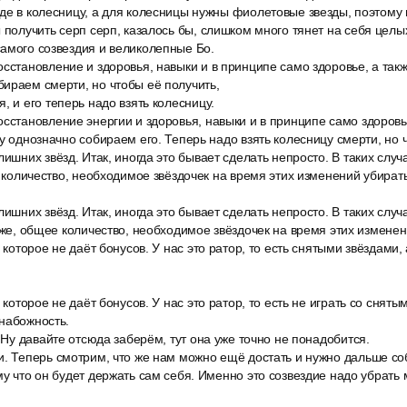
де в колесницу, а для колесницы нужны фиолетовые звезды, поэтому 
 получить серп серп, казалось бы, слишком много тянет на себя целых 
амого созвездия и великолепные Бо.
сстановление и здоровья, навыки и в принципе само здоровье, а такж
ираем смерти, но чтобы её получить,
, и его теперь надо взять колесницу.
сстановление энергии и здоровья, навыки и в принципе само здоровь
му однозначно собираем его. Теперь надо взять колесницу смерти, но 
лишних звёзд. Итак, иногда это бывает сделать непросто. В таких случ
о, количество, необходимое звёздочек на время этих изменений убирать
лишних звёзд. Итак, иногда это бывает сделать непросто. В таких случ
о же, общее количество, необходимое звёздочек на время этих изменен
, которое не даёт бонусов. У нас это ратор, то есть снятыми звёздами,
 которое не даёт бонусов. У нас это ратор, то есть не играть со снят
набожность.
. Ну давайте отсюда заберём, тут она уже точно не понадобится.
и. Теперь смотрим, что же нам можно ещё достать и нужно дальше со
у что он будет держать сам себя. Именно это созвездие надо убрать м