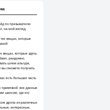
ка
айд по призывателю
л, на мой взгляд,
 тех вещах, которые
какой
ех вещах, которые здесь
 dawn, рандомно.
вать шлем альгура,
у вы сможете получить
вас есть большая часть
с привязкой, все данные
им шансом, где кто
сом дропа из различных
ильные, интересные,