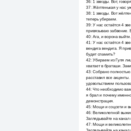
36
:
1 звезды. Вот, говор
37
:
Жёлтенькая у нас уж
38
:
1 звезды. Вот жёлте
теперь убираем.
39
:
У нас остаётся 4 зв
привязываю забвение. Ес
40
:
Ага, и ворона выйти.
41
:
У нас остаётся 4 зв
вендига вендига. Я прив
будет спамить?
42
:
Убираем из Гуля лиш
хватает в браташи. Зак
43
:
Собрано полностью.
расставил все акценты.
удовольствием пользоват
44
:
Что необходимо вам 
я брал и почему именно
демонстрация.
45
:
Мощи и соцсети и ви
46
:
Великолепной выжив
Заглядывайте на канал
47
:
Мощи и великолепно
Заглядывайте на канал 