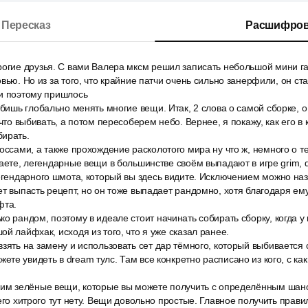
Пересказ
Расшифров
рогие друзья. С вами Валера мксм решил записать небольшой мини г
вью. Но из за того, что крайние патчи очень сильно занерфили, он ста
 и поэтому пришлось
 бишь глобально менять многие вещи. Итак, 2 слова о самой сборке, о
 что выбивать, а потом пересоберем небо. Вернее, я покажу, как его в 
бирать.
оссами, а также прохождение расколотого мира ну что ж, немного о т
наете, легендарные вещи в большинстве своём выпадают в игре grim,
егендарного шмота, который вы здесь видите. Исключением можно наз
ет выпасть рецепт, но он тоже выпадает рандомно, хотя благодаря ем
фта.
о рандом, поэтому в идеале стоит начинать собирать сборку, когда у 
й лайфхак, исходя из того, что я уже сказал ранее.
зять на замену и использовать сет дар тёмного, который выбивается 
те увидеть в dream тулс. Там все конкретно расписано из кого, с как
рим зелёные вещи, которые вы можете получить с определённым шан
чего хитрого тут нету. Вещи довольно простые. Главное получить прав