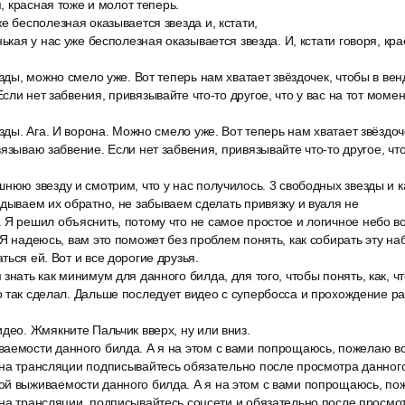
я, красная тоже и молот теперь.
е бесполезная оказывается звезда и, кстати,
нькая у нас уже бесполезная оказывается звезда. И, кстати говоря, кр
езды, можно смело уже. Вот теперь нам хватает звёздочек, чтобы в вен
ли нет забвения, привязывайте что-то другое, что у вас на тот момен
езды. Ага. И ворона. Можно смело уже. Вот теперь нам хватает звёздоч
язываю забвение. Если нет забвения, привязывайте что-то другое, что
нюю звезду и смотрим, что у нас получилось. 3 свободных звезды и ка
идываем их обратно, не забываем сделать привязку и вуаля не
 Я решил объяснить, потому что не самое простое и логичное небо в
 Я надеюсь, вам это поможет без проблем понять, как собирать эту на
ься ей. Вот и все дорогие друзья.
знать как минимум для данного билда, для того, чтобы понять, как, чт
 так сделал. Дальше последует видео с супербосса и прохождение ра
део. Жмякните Пальчик вверх, ну или вниз.
аемости данного билда. А я на этом с вами попрощаюсь, пожелаю вс
 на трансляции подписывайтесь обязательно после просмотра данног
й выживаемости данного билда. А я на этом с вами попрощаюсь, по
на трансляции, подписывайтесь соцсети и обязательно после просмо