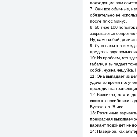
подходящие вам сочета
7
:
Они все обычные, не
обязательно её использ
после плюс минус.
8
:
50 тире 100 попыток 
закрываются сопротивле
Ну, само собой, резисты
9
:
Луна вальгота и меда
пределах здравомыслия,
10
:
Из проблем, что зде
габалу, а выпадает тож
собой, нужна чешуйка. 
11
:
Она выпадает из цел
удачи во время получен
проходил на трансляци
12
:
Возникло, кстати, д
сказать спасибо или за
Буквально. Я иис.
13
:
Различные варианты
прекрасная выживаемост
вариант подойдёт не вс
14
:
Наверное, как альте