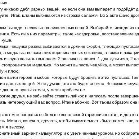
ния.
ту никаких дабл рарных вещей, но если она вам выпадет и подойдёт 
уйте. Итак, штаны выбиваются из стража салаэля. Во 2 акте шанс дро
вам выпадет несколько великолепных вещей. Выбирайте, исходя из тог
ния. Есть ли у них параметры, такие как здоровье, восстановление зд
 куша.
лька, чешуйка разака выбиваются в долине скорби, тлеющих пустошах
 а медалька во всех этих перечисленных локациях, а также в локации
сь из луна вальгота выпадает 2 различных пояса. 1 для культиста, 2 д
е стопроцентная медалька. Но может выпасть чешуйка, а может выпаст
Ну и плюс.
ой пачки героев и мобов, которые будут бродить в этих пустошах. Так
ия данных вещей. Я не думаю, что это будет сложно. Во всяком случае
и данного призывателя, у меня проблем не
орогие друзья, не забывайте ставить лайкос и написать после заверш
дать интересующий вас вопрос. Итак набожно. Вот таким образом она 
 этот мне понравился больше всего своей гармоничностью, и довольн
ь. Можно, конечно, сделать, чтобы выживаемость была поменьше, а 
ем я выложу.
рнативный вариант калькулятор и с увеличенным уроном, но собирать 