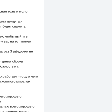
асная тоже и молот
дига вендига я
т будет спамить.
ек, чтобы выйти в
 у вас на тот момент
к раз 3 звёздочки не
о время сборки
божность и с
о работает, что для чего
сколотого мира как
его хорошего.
о
желаю всего хорошего.
тра данного видео