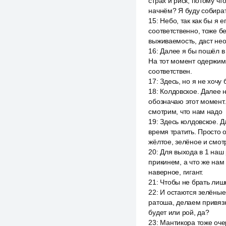
страх и риск, потому ч
начнём? Я буду собира
15
:
Небо, так как бы я 
соответственно, тоже бе
выживаемость, даст не
16
:
Далее я бы пошёл в 
На тот момент одержимо
соответствен.
17
:
Здесь, но я не хочу 
18
:
Колдовское. Далее н
обозначаю этот момент.
смотрим, что нам надо
19
:
Здесь колдовское. Д
время тратить. Просто 
жёлтое, зелёное и смот
20
:
Для выхода в 1 наш
прикинем, а что же нам
наверное, гигант.
21
:
Чтобы не брать лиш
22
:
И остаются зелёные 
ратоша, делаем привязк
будет или рой, да?
23
:
Мантикора тоже очер