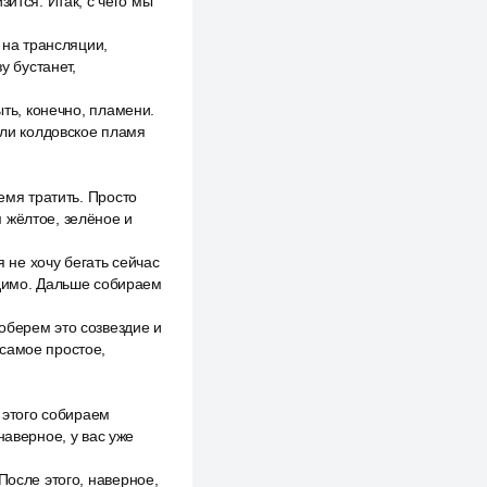
ится. Итак, с чего мы
 на трансляции,
у бустанет,
ыть, конечно, пламени.
или колдовское пламя
емя тратить. Просто
 жёлтое, зелёное и
я не хочу бегать сейчас
одимо. Дальше собираем
оберем это созвездие и
 самое простое,
е этого собираем
наверное, у вас уже
После этого, наверное,