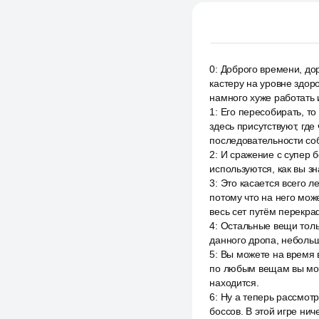
0
:
Доброго времени, до
кастеру на уровне здоро
намного хуже работать
1
:
Его пересобирать, то
здесь присутствуют, где
последовательности со
2
:
И сражение с супер б
используются, как вы з
3
:
Это касается всего л
потому что на него мож
весь сет путём перекра
4
:
Остальные вещи тольк
данного дропа, небольшо
5
:
Вы можете на время в
по любым вещам вы може
находится.
6
:
Ну а теперь рассмот
боссов. В этой игре ни