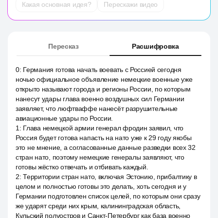
Какая основная идея?
Перескажи видео
Пересказ
Расшифровка
0
:
Германия готова начать воевать с Россией сегодня
ночью официальное объявление немецкие военные уже
открыто называют города и регионы России, по которым
нанесут удары глава военно воздушных сил Германии
заявляет, что люфтваффе нанесёт разрушительные
авиационные удары по России.
1
:
Глава немецкой армии генерал фродин заявил, что
Россия будет готова напасть на нато уже к 29 году якобы
это не мнение, а согласованные данные разведки всех 32
стран нато, поэтому немецкие генералы заявляют, что
готовы жёстко отвечать и отбивать каждый.
2
:
Территории стран нато, включая Эстонию, прибалтику в
целом и полностью готовы это делать, хоть сегодня и у
Германии подготовлен список целей, по которым они сразу
же ударят среди них крым, калининградская область,
Кульский полуостров и Санкт-Петербург как база военно