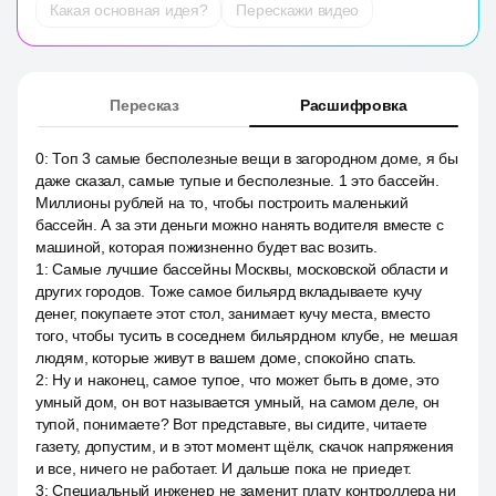
Какая основная идея?
Перескажи видео
Пересказ
Расшифровка
0
:
Топ 3 самые бесполезные вещи в загородном доме, я бы
даже сказал, самые тупые и бесполезные. 1 это бассейн.
Миллионы рублей на то, чтобы построить маленький
бассейн. А за эти деньги можно нанять водителя вместе с
машиной, которая пожизненно будет вас возить.
1
:
Самые лучшие бассейны Москвы, московской области и
других городов. Тоже самое бильярд вкладываете кучу
денег, покупаете этот стол, занимает кучу места, вместо
того, чтобы тусить в соседнем бильярдном клубе, не мешая
людям, которые живут в вашем доме, спокойно спать.
2
:
Ну и наконец, самое тупое, что может быть в доме, это
умный дом, он вот называется умный, на самом деле, он
тупой, понимаете? Вот представьте, вы сидите, читаете
газету, допустим, и в этот момент щёлк, скачок напряжения
и все, ничего не работает. И дальше пока не приедет.
3
:
Специальный инженер не заменит плату контроллера ни