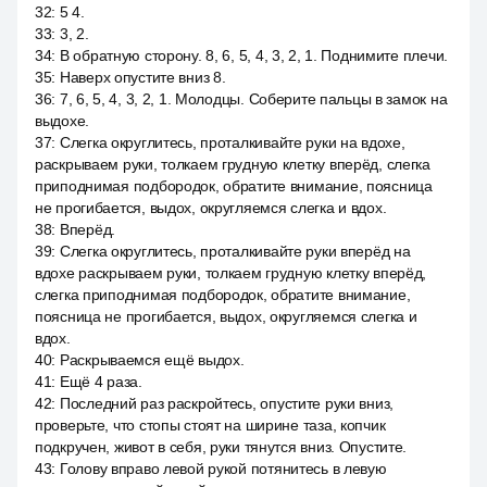
32
:
5 4.
33
:
3, 2.
34
:
В обратную сторону. 8, 6, 5, 4, 3, 2, 1. Поднимите плечи.
35
:
Наверх опустите вниз 8.
36
:
7, 6, 5, 4, 3, 2, 1. Молодцы. Соберите пальцы в замок на
выдохе.
37
:
Слегка округлитесь, проталкивайте руки на вдохе,
раскрываем руки, толкаем грудную клетку вперёд, слегка
приподнимая подбородок, обратите внимание, поясница
не прогибается, выдох, округляемся слегка и вдох.
38
:
Вперёд.
39
:
Слегка округлитесь, проталкивайте руки вперёд на
вдохе раскрываем руки, толкаем грудную клетку вперёд,
слегка приподнимая подбородок, обратите внимание,
поясница не прогибается, выдох, округляемся слегка и
вдох.
40
:
Раскрываемся ещё выдох.
41
:
Ещё 4 раза.
42
:
Последний раз раскройтесь, опустите руки вниз,
проверьте, что стопы стоят на ширине таза, копчик
подкручен, живот в себя, руки тянутся вниз. Опустите.
43
:
Голову вправо левой рукой потянитесь в левую