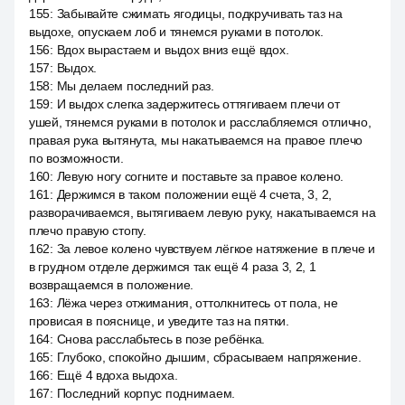
155
:
Забывайте сжимать ягодицы, подкручивать таз на
выдохе, опускаем лоб и тянемся руками в потолок.
156
:
Вдох вырастаем и выдох вниз ещё вдох.
157
:
Выдох.
158
:
Мы делаем последний раз.
159
:
И выдох слегка задержитесь оттягиваем плечи от
ушей, тянемся руками в потолок и расслабляемся отлично,
правая рука вытянута, мы накатываемся на правое плечо
по возможности.
160
:
Левую ногу согните и поставьте за правое колено.
161
:
Держимся в таком положении ещё 4 счета, 3, 2,
разворачиваемся, вытягиваем левую руку, накатываемся на
плечо правую стопу.
162
:
За левое колено чувствуем лёгкое натяжение в плече и
в грудном отделе держимся так ещё 4 раза 3, 2, 1
возвращаемся в положение.
163
:
Лёжа через отжимания, оттолкнитесь от пола, не
провисая в пояснице, и уведите таз на пятки.
164
:
Снова расслабьтесь в позе ребёнка.
165
:
Глубоко, спокойно дышим, сбрасываем напряжение.
166
:
Ещё 4 вдоха выдоха.
167
:
Последний корпус поднимаем.