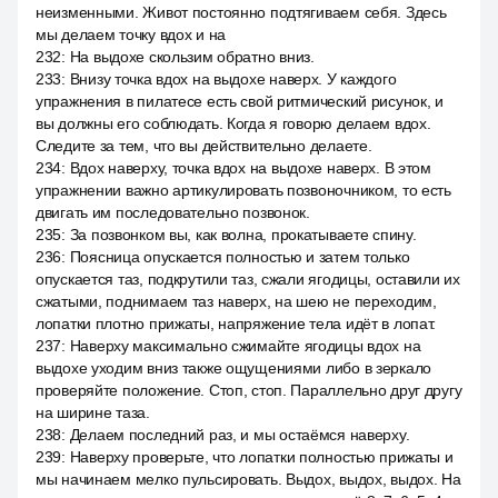
неизменными. Живот постоянно подтягиваем себя. Здесь
мы делаем точку вдох и на
232
:
На выдохе скользим обратно вниз.
233
:
Внизу точка вдох на выдохе наверх. У каждого
упражнения в пилатесе есть свой ритмический рисунок, и
вы должны его соблюдать. Когда я говорю делаем вдох.
Следите за тем, что вы действительно делаете.
234
:
Вдох наверху, точка вдох на выдохе наверх. В этом
упражнении важно артикулировать позвоночником, то есть
двигать им последовательно позвонок.
235
:
За позвонком вы, как волна, прокатываете спину.
236
:
Поясница опускается полностью и затем только
опускается таз, подкрутили таз, сжали ягодицы, оставили их
сжатыми, поднимаем таз наверх, на шею не переходим,
лопатки плотно прижаты, напряжение тела идёт в лопат.
237
:
Наверху максимально сжимайте ягодицы вдох на
выдохе уходим вниз также ощущениями либо в зеркало
проверяйте положение. Стоп, стоп. Параллельно друг другу
на ширине таза.
238
:
Делаем последний раз, и мы остаёмся наверху.
239
:
Наверху проверьте, что лопатки полностью прижаты и
мы начинаем мелко пульсировать. Выдох, выдох, выдох. На