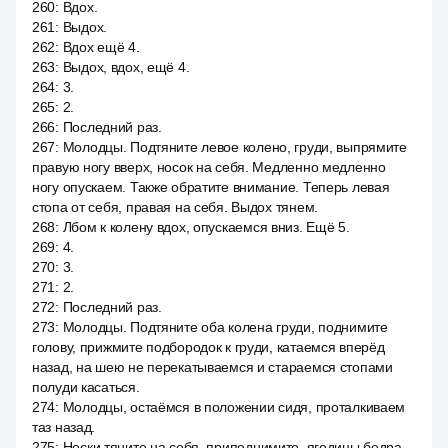
260
:
Вдох.
261
:
Выдох.
262
:
Вдох ещё 4.
263
:
Выдох, вдох, ещё 4.
264
:
3.
265
:
2.
266
:
Последний раз.
267
:
Молодцы. Подтяните левое колено, груди, выпрямите
правую ногу вверх, носок на себя. Медленно медленно
ногу опускаем. Также обратите внимание. Теперь левая
стопа от себя, правая на себя. Выдох тянем.
268
:
Лбом к колену вдох, опускаемся вниз. Ещё 5.
269
:
4.
270
:
3.
271
:
2.
272
:
Последний раз.
273
:
Молодцы. Подтяните оба колена груди, поднимите
голову, прижмите подбородок к груди, катаемся вперёд
назад, на шею не перекатываемся и стараемся стопами
полуди касаться.
274
:
Молодцы, остаёмся в положении сидя, проталкиваем
таз назад.
275
:
Носки тяните на себя, приподнимите, ягодицы бедра