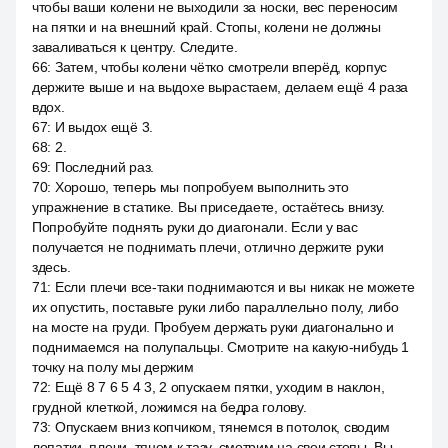
чтобы ваши колени не выходили за носки, вес переносим
на пятки и на внешний край. Стопы, колени не должны
заваливаться к центру. Следите.
66
:
Затем, чтобы колени чётко смотрели вперёд, корпус
держите выше и на выдохе вырастаем, делаем ещё 4 раза
вдох.
67
:
И выдох ещё 3.
68
:
2.
69
:
Последний раз.
70
:
Хорошо, теперь мы попробуем выполнить это
упражнение в статике. Вы приседаете, остаётесь внизу.
Попробуйте поднять руки до диагонали. Если у вас
получается не поднимать плечи, отлично держите руки
здесь.
71
:
Если плечи все-таки поднимаются и вы никак не можете
их опустить, поставьте руки либо параллельно полу, либо
на мосте на груди. Пробуем держать руки диагонально и
поднимаемся на полупальцы. Смотрите на какую-нибудь 1
точку на полу мы держим
72
:
Ещё 8 7 6 5 4 3, 2 опускаем пятки, уходим в наклон,
грудной клеткой, ложимся на бедра голову.
73
:
Опускаем вниз копчиком, тянемся в потолок, сводим
лопатки, плечи, тянем к тазу, смотрим на свои стопы. Вы