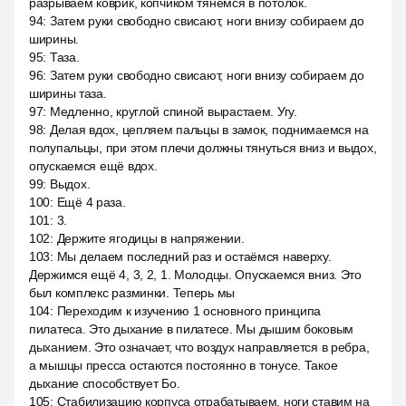
разрываем коврик, копчиком тянемся в потолок.
94
:
Затем руки свободно свисают, ноги внизу собираем до
ширины.
95
:
Таза.
96
:
Затем руки свободно свисают, ноги внизу собираем до
ширины таза.
97
:
Медленно, круглой спиной вырастаем. Угу.
98
:
Делая вдох, цепляем пальцы в замок, поднимаемся на
полупальцы, при этом плечи должны тянуться вниз и выдох,
опускаемся ещё вдох.
99
:
Выдох.
100
:
Ещё 4 раза.
101
:
3.
102
:
Держите ягодицы в напряжении.
103
:
Мы делаем последний раз и остаёмся наверху.
Держимся ещё 4, 3, 2, 1. Молодцы. Опускаемся вниз. Это
был комплекс разминки. Теперь мы
104
:
Переходим к изучению 1 основного принципа
пилатеса. Это дыхание в пилатесе. Мы дышим боковым
дыханием. Это означает, что воздух направляется в ребра,
а мышцы пресса остаются постоянно в тонусе. Такое
дыхание способствует Бо.
105
:
Стабилизацию корпуса отрабатываем, ноги ставим на