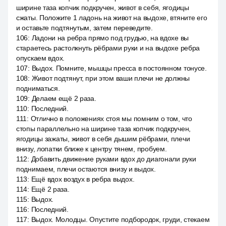
ширине таза копчик подкручен, живот в себя, ягодицы
сжаты. Положите 1 ладонь на живот на выдохе, втяните его
и оставьте подтянутым, затем переведите.
106
:
Ладони на ребра прямо под грудью, на вдохе вы
стараетесь растолкнуть рёбрами руки и на выдохе ребра
опускаем вдох.
107
:
Выдох. Помните, мышцы пресса в постоянном тонусе.
108
:
Живот подтянут, при этом ваши плечи не должны
подниматься.
109
:
Делаем ещё 2 раза.
110
:
Последний.
111
:
Отлично в положениях стоя мы помним о том, что
стопы параллельно на ширине таза копчик подкручен,
ягодицы зажаты, живот в себя дышим рёбрами, плечи
внизу, лопатки ближе к центру тянем, пробуем.
112
:
Добавить движение руками вдох до диагонали руки
поднимаем, плечи остаются внизу и выдох.
113
:
Ещё вдох воздух в ребра выдох.
114
:
Ещё 2 раза.
115
:
Выдох.
116
:
Последний.
117
:
Выдох. Молодцы. Опустите подбородок, груди, стекаем