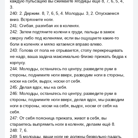
каждую пульсацию вы сжимаете ягодицы ещё 8, 7, 6, 5, 4,
3.
240
:
2. Держим. 8, 7, 6, 5, 4. Молодцы. 3, 2. Опускаемся
вниз. Встряхните ноги.
241
:
Сгибая, разгибая их в коленях.
242
:
Затем подтяните колени к груди, пальцы в замок
сверху либо под коленями, если вы ощущаете какие-то
боли в коленях и мягко катаемся вправо влево.
243
:
Голова от пола не отрывается, стопу перекрещивать
не надо, ваша задача максимально близко прижать бедра к
корпусу.
244
:
Молодцы, останьтесь по центру, разведите руки в
стороны, поднимите ноги вверх, разводим ноги в стороны,
носки на себя, выдох, носки от себя.
245
:
Делая вдох, мы на себя.
246
:
Молодцы, останьтесь по центру, разведите руки в
стороны, поднимите ноги вверх, делая вдох, мы разводим
ноги в стороны, носки на себя, выдох, носки от себя на
себя.
247
:
От себя поясница прижата, живот в себя, вы
стараетесь выпрямить ноги в коленях, делаем ещё 8.
248
:
7, 6.
249
:
5 молодцы, ваши ноги не должны безвольно падать,