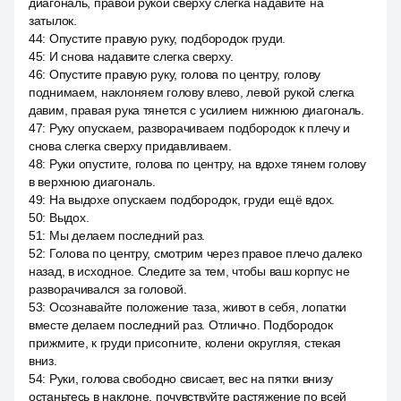
диагональ, правой рукой сверху слегка надавите на
затылок.
44
:
Опустите правую руку, подбородок груди.
45
:
И снова надавите слегка сверху.
46
:
Опустите правую руку, голова по центру, голову
поднимаем, наклоняем голову влево, левой рукой слегка
давим, правая рука тянется с усилием нижнюю диагональ.
47
:
Руку опускаем, разворачиваем подбородок к плечу и
снова слегка сверху придавливаем.
48
:
Руки опустите, голова по центру, на вдохе тянем голову
в верхнюю диагональ.
49
:
На выдохе опускаем подбородок, груди ещё вдох.
50
:
Выдох.
51
:
Мы делаем последний раз.
52
:
Голова по центру, смотрим через правое плечо далеко
назад, в исходное. Следите за тем, чтобы ваш корпус не
разворачивался за головой.
53
:
Осознавайте положение таза, живот в себя, лопатки
вместе делаем последний раз. Отлично. Подбородок
прижмите, к груди присогните, колени округляя, стекая
вниз.
54
:
Руки, голова свободно свисает, вес на пятки внизу
останьтесь в наклоне, почувствуйте растяжение по всей