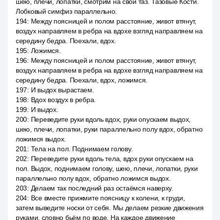
шею, плечи, лопатки, смотрим на свой таз. Тазовые Кости.
Лобковый симфиз параллельно.
194
:
Между поясницей и полом расстояние, живот втянут,
воздух направляем в ребра на вдохе взгляд направляем на
середину бедра. Поехали, вдох.
195
:
Ложимся.
196
:
Между поясницей и полом расстояние, живот втянут,
воздух направляем в ребра на вдохе взгляд направляем на
середину бедра. Поехали, вдох, ложимся.
197
:
И выдох вырастаем.
198
:
Вдох воздух в ребра.
199
:
И выдох.
200
:
Переведите руки вдоль вдох, руки опускаем выдох,
шею, плечи, лопатки, руки параллельно полу вдох, обратно
ложимся выдох.
201
:
Тела на пол. Поднимаем голову.
202
:
Переведите руки вдоль тела, вдох руки опускаем на
пол. Выдох, поднимаем голову, шею, плечи, лопатки, руки
параллельно полу вдох, обратно ложимся выдох.
203
:
Делаем так последний раз остаёмся наверху.
204
:
Все вместе прижмите поясницу к колени, к груди,
затем выведите носки от себя. Мы делаем резкие движения
руками, словно бьём по воде. На каждое движение