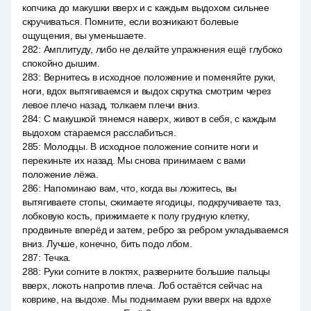
копчика до макушки вверх и с каждым выдохом сильнее
скручиваться. Помните, если возникают болевые
ощущения, вы уменьшаете.
282
:
Амплитуду, либо не делайте упражнения ещё глубоко
спокойно дышим.
283
:
Вернитесь в исходное положение и поменяйте руки,
ноги, вдох вытягиваемся и выдох скрутка смотрим через
левое плечо назад, толкаем плечи вниз.
284
:
С макушкой тянемся наверх, живот в себя, с каждым
выдохом стараемся расслабиться.
285
:
Молодцы. В исходное положение согните ноги и
перекиньте их назад. Мы снова принимаем с вами
положение лёжа.
286
:
Напоминаю вам, что, когда вы ложитесь, вы
вытягиваете стопы, сжимаете ягодицы, подкручиваете таз,
лобковую кость, прижимаете к полу грудную клетку,
продвиньте вперёд и затем, ребро за ребром укладываемся
вниз. Лучше, конечно, бить подо лбом.
287
:
Течка.
288
:
Руки согните в локтях, разверните большие пальцы
вверх, локоть напротив плеча. Лоб остаётся сейчас на
коврике, на выдохе. Мы поднимаем руки вверх на вдохе