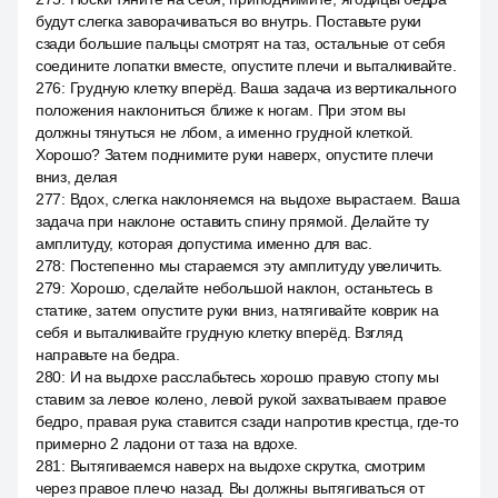
будут слегка заворачиваться во внутрь. Поставьте руки
сзади большие пальцы смотрят на таз, остальные от себя
соедините лопатки вместе, опустите плечи и выталкивайте.
276
:
Грудную клетку вперёд. Ваша задача из вертикального
положения наклониться ближе к ногам. При этом вы
должны тянуться не лбом, а именно грудной клеткой.
Хорошо? Затем поднимите руки наверх, опустите плечи
вниз, делая
277
:
Вдох, слегка наклоняемся на выдохе вырастаем. Ваша
задача при наклоне оставить спину прямой. Делайте ту
амплитуду, которая допустима именно для вас.
278
:
Постепенно мы стараемся эту амплитуду увеличить.
279
:
Хорошо, сделайте небольшой наклон, останьтесь в
статике, затем опустите руки вниз, натягивайте коврик на
себя и выталкивайте грудную клетку вперёд. Взгляд
направьте на бедра.
280
:
И на выдохе расслабьтесь хорошо правую стопу мы
ставим за левое колено, левой рукой захватываем правое
бедро, правая рука ставится сзади напротив крестца, где-то
примерно 2 ладони от таза на вдохе.
281
:
Вытягиваемся наверх на выдохе скрутка, смотрим
через правое плечо назад. Вы должны вытягиваться от