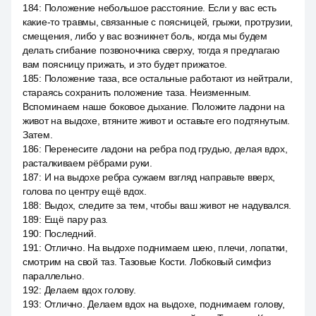
184
:
Положение небольшое расстояние. Если у вас есть
какие-то травмы, связанные с поясницей, грыжи, протрузии,
смещения, либо у вас возникнет боль, когда мы будем
делать сгибание позвоночника сверху, тогда я предлагаю
вам поясницу прижать, и это будет прижатое.
185
:
Положение таза, все остальные работают из нейтрали,
стараясь сохранить положение таза. Неизменным.
Вспоминаем наше боковое дыхание. Положите ладони на
живот на выдохе, втяните живот и оставьте его подтянутым.
Затем.
186
:
Перенесите ладони на ребра под грудью, делая вдох,
расталкиваем рёбрами руки.
187
:
И на выдохе ребра сужаем взгляд направьте вверх,
голова по центру ещё вдох.
188
:
Выдох, следите за тем, чтобы ваш живот не надувался.
189
:
Ещё пару раз.
190
:
Последний.
191
:
Отлично. На выдохе поднимаем шею, плечи, лопатки,
смотрим на свой таз. Тазовые Кости. Лобковый симфиз
параллельно.
192
:
Делаем вдох голову.
193
:
Отлично. Делаем вдох на выдохе, поднимаем голову,