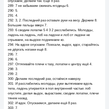
опускаем, делаем так. Ещё 8 раз.
289
:
7 не забываем сжимать ягодицы 6.
290
:
5.
291
:
4.
292
:
3, 2. Последний раз оставьте руки на весу. Держим 8.
Большие пальцы вверх 7.
293
:
6 сводим лопатки 5 4 3 2 расслабились. Молодцы,
ладонь на ладонь, лоб на ладони и лоб от ладони не
отрываем, на выдохе поднимаем ко.
294
:
На вдохе опускаем. Поехали, выдох, вдох, старайтесь
не дёргать ногами ещё 8.
295
:
7.
296
:
6.
297
:
Оттягивайте плечи к тазу, лопатки к центру ещё 4.
298
:
3.
299
:
2.
300
:
Делаем последний раз, остаёмся наверху.
301
:
И расслабились молодцы, руки вытягиваем вдоль
тела, ладонь упирается в пол внутренней частью лоб
опустите, делая выдох, вырастаем, сводим лопатки, плечи
тянем назад.
302
:
И вдох. Опускаемся, делаем ещё 8 раз.
303
:
7.