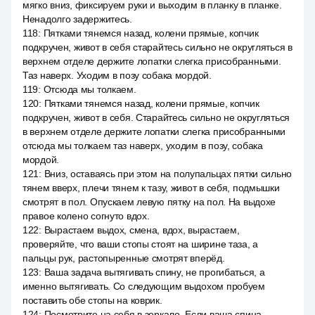
мягко вниз, фиксируем руки и выходим в планку в планке.
Ненадолго задержитесь.
118
:
Пятками тянемся назад, колени прямые, копчик
подкручен, живот в себя старайтесь сильно не округляться в
верхнем отделе держите лопатки слегка присобранными.
Таз наверх. Уходим в позу собака мордой.
119
:
Отсюда мы толкаем.
120
:
Пятками тянемся назад, колени прямые, копчик
подкручен, живот в себя. Старайтесь сильно не округляться
в верхнем отделе держите лопатки слегка присобранными
отсюда мы толкаем таз наверх, уходим в позу, собака
мордой.
121
:
Вниз, оставаясь при этом на полупальцах пятки сильно
тянем вверх, плечи тянем к тазу, живот в себя, подмышки
смотрят в пол. Опускаем левую пятку на пол. На выдохе
правое колено согнуто вдох.
122
:
Вырастаем выдох, смена, вдох, вырастаем,
проверяйте, что ваши стопы стоят на ширине таза, а
пальцы рук, растопыренные смотрят вперёд.
123
:
Ваша задача вытягивать спину, не прогибаться, а
именно вытягивать. Со следующим выдохом пробуем
поставить обе стопы на коврик.
124
:
Посмотрите на себя в зеркало. Если ваша спина