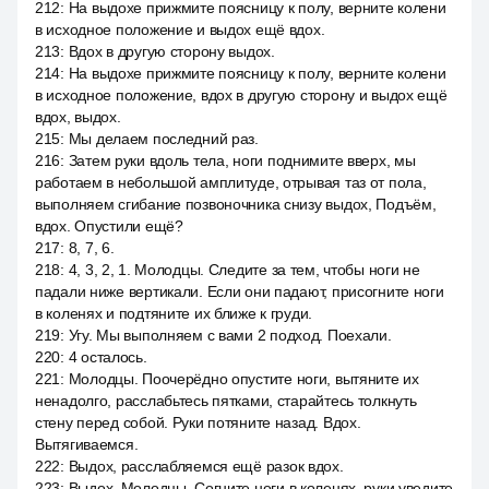
212
:
На выдохе прижмите поясницу к полу, верните колени
в исходное положение и выдох ещё вдох.
213
:
Вдох в другую сторону выдох.
214
:
На выдохе прижмите поясницу к полу, верните колени
в исходное положение, вдох в другую сторону и выдох ещё
вдох, выдох.
215
:
Мы делаем последний раз.
216
:
Затем руки вдоль тела, ноги поднимите вверх, мы
работаем в небольшой амплитуде, отрывая таз от пола,
выполняем сгибание позвоночника снизу выдох, Подъём,
вдох. Опустили ещё?
217
:
8, 7, 6.
218
:
4, 3, 2, 1. Молодцы. Следите за тем, чтобы ноги не
падали ниже вертикали. Если они падают, присогните ноги
в коленях и подтяните их ближе к груди.
219
:
Угу. Мы выполняем с вами 2 подход. Поехали.
220
:
4 осталось.
221
:
Молодцы. Поочерёдно опустите ноги, вытяните их
ненадолго, расслабьтесь пятками, старайтесь толкнуть
стену перед собой. Руки потяните назад. Вдох.
Вытягиваемся.
222
:
Выдох, расслабляемся ещё разок вдох.
223
:
Выдох. Молодцы. Согните ноги в коленях, руки уведите