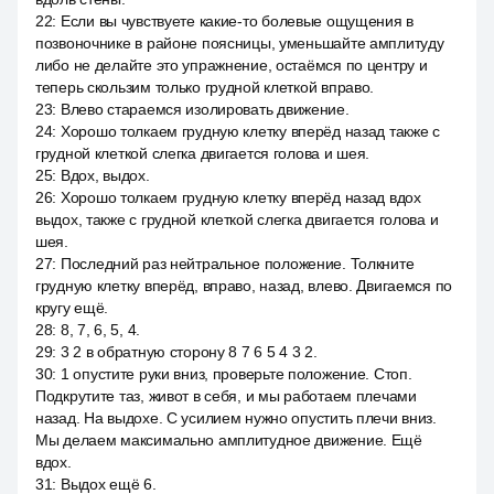
22
:
Если вы чувствуете какие-то болевые ощущения в
позвоночнике в районе поясницы, уменьшайте амплитуду
либо не делайте это упражнение, остаёмся по центру и
теперь скользим только грудной клеткой вправо.
23
:
Влево стараемся изолировать движение.
24
:
Хорошо толкаем грудную клетку вперёд назад также с
грудной клеткой слегка двигается голова и шея.
25
:
Вдох, выдох.
26
:
Хорошо толкаем грудную клетку вперёд назад вдох
выдох, также с грудной клеткой слегка двигается голова и
шея.
27
:
Последний раз нейтральное положение. Толкните
грудную клетку вперёд, вправо, назад, влево. Двигаемся по
кругу ещё.
28
:
8, 7, 6, 5, 4.
29
:
3 2 в обратную сторону 8 7 6 5 4 3 2.
30
:
1 опустите руки вниз, проверьте положение. Стоп.
Подкрутите таз, живот в себя, и мы работаем плечами
назад. На выдохе. С усилием нужно опустить плечи вниз.
Мы делаем максимально амплитудное движение. Ещё
вдох.
31
:
Выдох ещё 6.