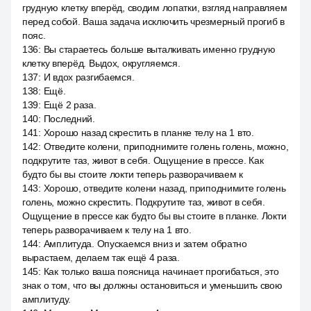
грудную клетку вперёд, сводим лопатки, взгляд направляем
перед собой. Ваша задача исключить чрезмерный прогиб в
пояс.
136
:
Вы стараетесь больше выталкивать именно грудную
клетку вперёд. Выдох, округляемся.
137
:
И вдох разгибаемся.
138
:
Ещё.
139
:
Ещё 2 раза.
140
:
Последний.
141
:
Хорошо назад скрестить в планке телу на 1 вто.
142
:
Отведите колени, приподнимите голень голень, можно,
подкрутите таз, живот в себя. Ощущение в прессе. Как
будто бы вы стоите локти теперь разворачиваем к
143
:
Хорошо, отведите колени назад, приподнимите голень
голень, можно скрестить. Подкрутите таз, живот в себя.
Ощущение в прессе как будто бы вы стоите в планке. Локти
теперь разворачиваем к телу на 1 вто.
144
:
Амплитуда. Опускаемся вниз и затем обратно
вырастаем, делаем так ещё 4 раза.
145
:
Как только ваша поясница начинает прогибаться, это
знак о том, что вы должны остановиться и уменьшить свою
амплитуду.