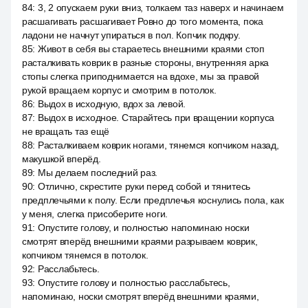
84
:
3, 2 опускаем руки вниз, толкаем таз наверх и начинаем
расшагивать расшагивает Ровно до того момента, пока
ладони не начнут упираться в пол. Копчик подкру.
85
:
Живот в себя вы стараетесь внешними краями стоп
расталкивать коврик в разные стороны, внутренняя арка
стопы слегка приподнимается на вдохе, мы за правой
рукой вращаем корпус и смотрим в потолок.
86
:
Выдох в исходную, вдох за левой.
87
:
Выдох в исходное. Старайтесь при вращении корпуса
не вращать таз ещё
88
:
Расталкиваем коврик ногами, тянемся копчиком назад,
макушкой вперёд.
89
:
Мы делаем последний раз.
90
:
Отлично, скрестите руки перед собой и тянитесь
предплечьями к полу. Если предплечья коснулись пола, как
у меня, слегка присоберите ноги.
91
:
Опустите голову, и полностью напоминаю носки
смотрят вперёд внешними краями разрываем коврик,
копчиком тянемся в потолок.
92
:
Расслабьтесь.
93
:
Опустите голову и полностью расслабьтесь,
напоминаю, носки смотрят вперёд внешними краями,