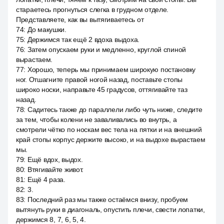
стараетесь прогнуться слегка в грудном отделе.
Представляете, как вы вытягиваетесь от
74
:
До макушки.
75
:
Держимся так ещё 2 вдоха выдоха.
76
:
Затем опускаем руки и медленно, круглой спиной
вырастаем.
77
:
Хорошо, теперь мы принимаем широкую постановку
ног. Отшагните правой ногой назад, поставьте стопы
широко носки, направьте 45 градусов, оттягивайте таз
назад.
78
:
Садитесь также до параллели либо чуть ниже, следите
за тем, чтобы колени не заваливались во внутрь, а
смотрели чётко по носкам вес тела на пятки и на внешний
край стопы корпус держите высоко, и на выдохе вырастаем
мы.
79
:
Ещё вдох, выдох.
80
:
Втягивайте живот.
81
:
Ещё 4 раза.
82
:
3.
83
:
Последний раз мы также остаёмся внизу, пробуем
вытянуть руки в диагональ, опустить плечи, свести лопатки,
держимся 8, 7, 6, 5, 4.