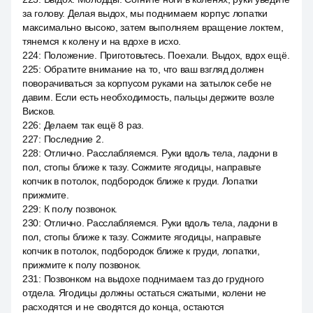
за голову. Делая выдох, мы поднимаем корпус лопатки
максимально высоко, затем выполняем вращение локтем,
тянемся к колену и на вдохе в исхо.
224
:
Положение. Приготовьтесь. Поехали. Выдох, вдох ещё.
225
:
Обратите внимание на то, что ваш взгляд должен
поворачиваться за корпусом руками на затылок себе не
давим. Если есть необходимость, пальцы держите возле
Висков.
226
:
Делаем так ещё 8 раз.
227
:
Последние 2.
228
:
Отлично. Расслабляемся. Руки вдоль тела, ладони в
пол, стопы ближе к тазу. Сожмите ягодицы, направьте
копчик в потолок, подбородок ближе к груди. Лопатки
прижмите.
229
:
К полу позвонок.
230
:
Отлично. Расслабляемся. Руки вдоль тела, ладони в
пол, стопы ближе к тазу. Сожмите ягодицы, направьте
копчик в потолок, подбородок ближе к груди, лопатки,
прижмите к полу позвонок.
231
:
Позвонком на выдохе поднимаем таз до грудного
отдела. Ягодицы должны остаться сжатыми, колени не
расходятся и не сводятся до конца, остаются