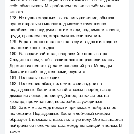
себя обманывать. Мы работаем только за счёт мышц
живота.
178
:
Не нужно стараться выполнить движение, абы как
нужно стараться выполнить движение качественно
остаёмся наверху, руки ставим сзади, поднимаем колени,
груди, вращаем таз, стараемся колени опустить.
179
:
Вправо стопы остаются на весу и выдох в исходное
положение вдох, выдох.
180
:
Разворачивайте таз, направляйте стопы вверх.
Следите за тем, чтобы ваши колени не разъединялись.
Держите их вместе. Делаем последний раз. Молодцы.
Захватите себя под коленями, опустите.
181
:
Полностью на коврик.
182
:
Положение лёжа, положите свои ладони на
подвздошные Кости и покачайте тазом вперёд, назад
движение лёгкое, непринуждённое, вы качаетесь на
крестце, проминая его, постарайтесь ускориться.
183
:
Затем мы замедляемся и принимаем нейтральное
положение. Подвздошные Кости и лобковый симфиз
образуют 1 плоскость, параллельную полу. Это называется
нейтральное положение таза между поясницей и полом. В
таком