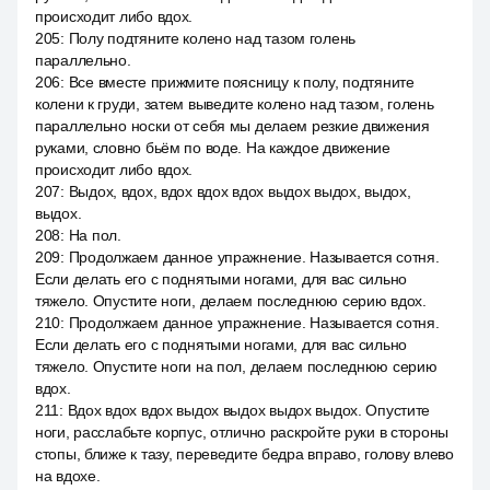
происходит либо вдох.
205
:
Полу подтяните колено над тазом голень
параллельно.
206
:
Все вместе прижмите поясницу к полу, подтяните
колени к груди, затем выведите колено над тазом, голень
параллельно носки от себя мы делаем резкие движения
руками, словно бьём по воде. На каждое движение
происходит либо вдох.
207
:
Выдох, вдох, вдох вдох вдох выдох выдох, выдох,
выдох.
208
:
На пол.
209
:
Продолжаем данное упражнение. Называется сотня.
Если делать его с поднятыми ногами, для вас сильно
тяжело. Опустите ноги, делаем последнюю серию вдох.
210
:
Продолжаем данное упражнение. Называется сотня.
Если делать его с поднятыми ногами, для вас сильно
тяжело. Опустите ноги на пол, делаем последнюю серию
вдох.
211
:
Вдох вдох вдох выдох выдох выдох выдох. Опустите
ноги, расслабьте корпус, отлично раскройте руки в стороны
стопы, ближе к тазу, переведите бедра вправо, голову влево
на вдохе.