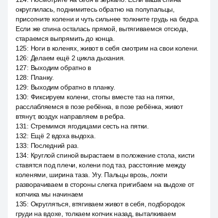
округлилась, поднимитесь обратно на полупальцы,
присогните колени и чуть сильнее толкните грудь на бедра.
Если же спина осталась прямой, вытягиваемся отсюда,
стараемся выпрямить до конца.
125
:
Ноги в коленях, живот в себя смотрим на свои колени.
126
:
Делаем ещё 2 цикла дыхания.
127
:
Выходим обратно в
128
:
Планку.
129
:
Выходим обратно в планку.
130
:
Фиксируем колени, стопы вместе таз на пятки,
расслабляемся в позе ребёнка, в позе ребёнка, живот
втянут, воздух направляем в ребра.
131
:
Стремимся ягодицами сесть на пятки.
132
:
Ещё 2 вдоха выдоха.
133
:
Последний раз.
134
:
Круглой спиной вырастаем в положение стола, кисти
ставятся под плечи, колени под таз, расстояние между
коленями, ширина таза. Угу. Пальцы врозь, локти
разворачиваем в стороны слегка пригибаем на выдохе от
копчика мы начинаем
135
:
Округляться, втягиваем живот в себя, подбородок
груди на вдохе, толкаем копчик назад, выталкиваем