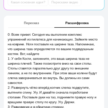
Какая основная идея?
Перескажи видео
Пересказ
Расшифровка
0
:
Всем привет. Сегодня мы выполним комплекс
упражнений из пилатеса для начинающих. Займите место
на коврике. Ноги поставьте на ширине таза. Напоминаю,
что ширина таза определяется по вашим подвздошным
костям. Вот, найдите
1
:
У себя Кости, запомните, это ваша ширина таза не
ширина плечей. Также посмотрите вниз на свои стопы.
Стопы ставятся параллельно друг другу по внешним
линиям, а не по внутренним. При этом ваши колени будут
слегка заворачиваться во внутрь. Вы должны их сами
самостоя.
2
:
Развернуть чётко вперёд копчик слегка подкрутите,
вытяните спину. Угу. И давайте сначала поработаем
стопами. Поставьте руки на таз, поднимите правую ногу и
вращаем правую стопу по кругу. Угу. Держи.
3
:
Равновесие и в обратную сторону.