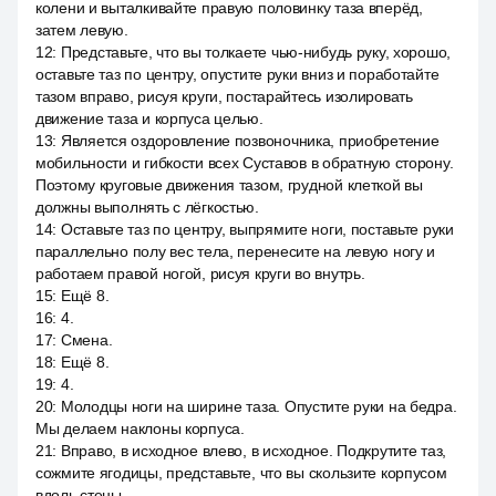
колени и выталкивайте правую половинку таза вперёд,
затем левую.
12
:
Представьте, что вы толкаете чью-нибудь руку, хорошо,
оставьте таз по центру, опустите руки вниз и поработайте
тазом вправо, рисуя круги, постарайтесь изолировать
движение таза и корпуса целью.
13
:
Является оздоровление позвоночника, приобретение
мобильности и гибкости всех Суставов в обратную сторону.
Поэтому круговые движения тазом, грудной клеткой вы
должны выполнять с лёгкостью.
14
:
Оставьте таз по центру, выпрямите ноги, поставьте руки
параллельно полу вес тела, перенесите на левую ногу и
работаем правой ногой, рисуя круги во внутрь.
15
:
Ещё 8.
16
:
4.
17
:
Смена.
18
:
Ещё 8.
19
:
4.
20
:
Молодцы ноги на ширине таза. Опустите руки на бедра.
Мы делаем наклоны корпуса.
21
:
Вправо, в исходное влево, в исходное. Подкрутите таз,
сожмите ягодицы, представьте, что вы скользите корпусом
вдоль стены.