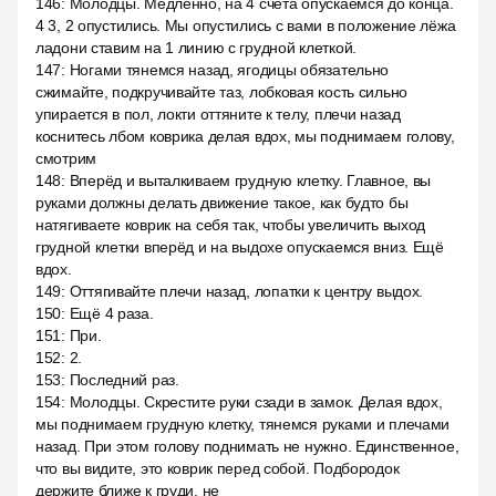
146
:
Молодцы. Медленно, на 4 счета опускаемся до конца.
4 3, 2 опустились. Мы опустились с вами в положение лёжа
ладони ставим на 1 линию с грудной клеткой.
147
:
Ногами тянемся назад, ягодицы обязательно
сжимайте, подкручивайте таз, лобковая кость сильно
упирается в пол, локти оттяните к телу, плечи назад
коснитесь лбом коврика делая вдох, мы поднимаем голову,
смотрим
148
:
Вперёд и выталкиваем грудную клетку. Главное, вы
руками должны делать движение такое, как будто бы
натягиваете коврик на себя так, чтобы увеличить выход
грудной клетки вперёд и на выдохе опускаемся вниз. Ещё
вдох.
149
:
Оттягивайте плечи назад, лопатки к центру выдох.
150
:
Ещё 4 раза.
151
:
При.
152
:
2.
153
:
Последний раз.
154
:
Молодцы. Скрестите руки сзади в замок. Делая вдох,
мы поднимаем грудную клетку, тянемся руками и плечами
назад. При этом голову поднимать не нужно. Единственное,
что вы видите, это коврик перед собой. Подбородок
держите ближе к груди, не