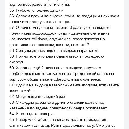
задней поверхности ног и спины.
55
:
Глубоко, спокойно дышим.
56
:
Делаем вдох и на выдохе, сожмите ягодицы и начинаем
от копчика раскручиваться вверх.
57
:
Отлично мы делаем так ещё 3 раза вдох на выдохе
прижимаем подбородок к груди и движение ската вниз
называется roll down, опускаемся, последовательно,
растягивая все позвонки, колени, помните?
58
:
Согнуты делаем вдох, на выдохе вырастаем.
59
:
Помните, что голова поднимается в последнюю
очередь.
60
:
Хорошо, ещё 2 раза вдох на выдохе, опускаем
подбородок и мягко стекаем вниз. Представляйте, что вы
корпусом обхватываете сферу, слегка округляясь.
61
:
Вдох и на выдохе наверх сжимайте ягодицы, втягивайте
живот в себя.
62
:
Мы делаем последний раз.
63
:
С каждым разом вам должно становиться легче,
натяжение по задней поверхности бедра ослабевает.
64
:
И на выдохе наверх.
65
:
Наверху остаёмся, начинаем делать приседания.
Оттягиваем таз назад. Руки параллельно полу. Смотрите,