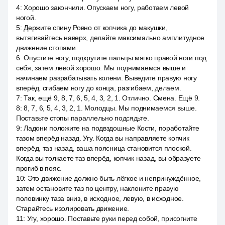
4
:
Хорошо закончили. Опускаем ногу, работаем левой
ногой.
5
:
Держите спину Ровно от копчика до макушки,
вытягивайтесь наверх, делайте максимально амплитудное
движение стопами.
6
:
Опустите ногу, подкрутите пальцы мягко правой ноги под
себя, затем левой хорошо. Мы поднимаемся выше и
начинаем разрабатывать колени. Выведите правую ногу
вперёд, сгибаем ногу до конца, разгибаем, делаем.
7
:
Так, ещё 9, 8, 7, 6, 5, 4, 3, 2, 1. Отлично. Смена. Ещё 9.
8
:
8, 7, 6, 5, 4, 3, 2, 1. Молодцы. Мы поднимаемся выше.
Поставьте стопы параллельно подсядьте.
9
:
Ладони положите на подвздошные Кости, поработайте
тазом вперёд назад. Угу. Когда вы направляете копчик
вперёд, таз назад, ваша поясница становится плоской.
Когда вы толкаете таз вперёд, копчик назад, вы образуете
прогиб в пояс.
10
:
Это движение должно быть лёгкое и непринуждённое,
затем остановите таз по центру, наклоните правую
половинку таза вниз, в исходное, левую, в исходное.
Старайтесь изолировать движение.
11
:
Угу, хорошо. Поставьте руки перед собой, присогните