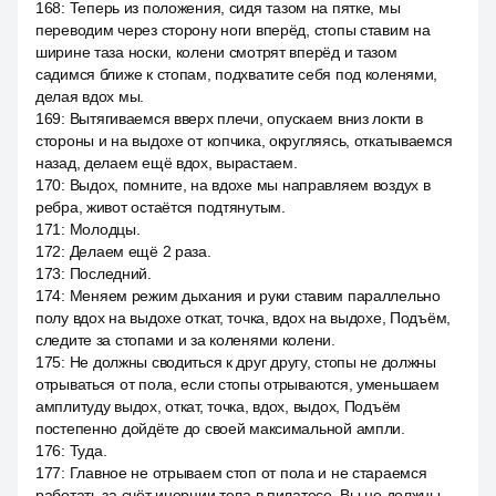
168
:
Теперь из положения, сидя тазом на пятке, мы
переводим через сторону ноги вперёд, стопы ставим на
ширине таза носки, колени смотрят вперёд и тазом
садимся ближе к стопам, подхватите себя под коленями,
делая вдох мы.
169
:
Вытягиваемся вверх плечи, опускаем вниз локти в
стороны и на выдохе от копчика, округляясь, откатываемся
назад, делаем ещё вдох, вырастаем.
170
:
Выдох, помните, на вдохе мы направляем воздух в
ребра, живот остаётся подтянутым.
171
:
Молодцы.
172
:
Делаем ещё 2 раза.
173
:
Последний.
174
:
Меняем режим дыхания и руки ставим параллельно
полу вдох на выдохе откат, точка, вдох на выдохе, Подъём,
следите за стопами и за коленями колени.
175
:
Не должны сводиться к друг другу, стопы не должны
отрываться от пола, если стопы отрываются, уменьшаем
амплитуду выдох, откат, точка, вдох, выдох, Подъём
постепенно дойдёте до своей максимальной ампли.
176
:
Туда.
177
:
Главное не отрываем стоп от пола и не стараемся
работать за счёт инерции тела в пилатесе. Вы не должны