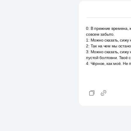
0
:
В прежние времена, к
совсем забыто.
1
:
Можно сказать, сижу 
2
:
Так на чем мы остано
3
:
Можно сказать, сижу 
пустой болтовни. Твоё с
4
:
Чёрное, как моё. Не п