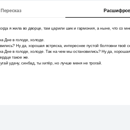
Пересказ
Расшифров
огда я жила во дворце, там царили шик и гармония, а ныне, что со мн
на Дне в голоде, холоде.
вились? Ну да, хорошая встряска, интереснее пустой болтовни твоё с
на Дне в голоде, холоде. Так на чем мы остановились? Ну да, хорошая
ердце такое же.
угай удачу, синбад, ты хитёр, но лучше меня не трогай.