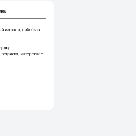
ка
ой изгнано, поблёкла
ердце.
 встряска, интереснее