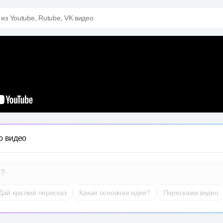
 из Youtube, Rutube, VK видео
о видео
т?
Дай краткий пересказ
Какая основная идея?
Перескажи видео