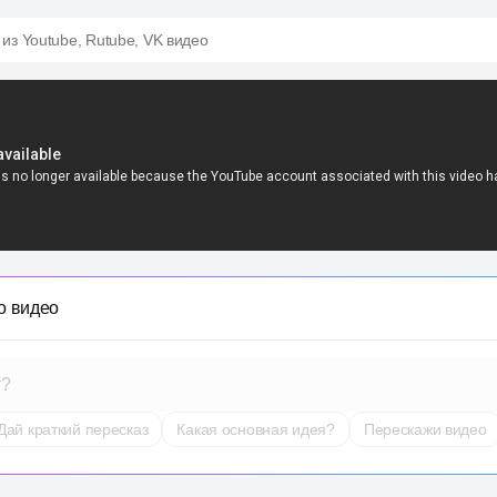
 из Youtube, Rutube, VK видео
о видео
т?
Дай краткий пересказ
Какая основная идея?
Перескажи видео