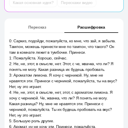
Какая основная идея?
Перескажи видео
Пересказ
Расшифровка
0
:
Саркиз, подойди, пожалуйста, ко мне, что зай, я забыла.
Тампон, можешь принести мне по тампон, что такого? Он
там в комнате лежит в тумбочке. Принеси.
1
:
Пожалуйста. Хорошо, сейчас.
2
:
Не, не, этот, в смысле, нет. Этот, с че, жвачка, что ли? Я
понять не могу. Какая разница их будешь пробовать.
3
:
Ароматом лимона. Я хочу с черникой. Ну, мне не
нравятся эти. Принеси с черникой, пожалуйста, ты на вкус?
Нет, ну это играет.
4
:
Не, не, этот, в смысле, нет, этот, с ароматом лимона. Я
хочу с черникой. Че, жвачка, что ли? Я понять не могу.
Какая разница? Ну, мне не нравятся эти. Принеси с
черникой, пожалуйста. Ты их будешь пробовать на вкус?
Нет, ну это играет.
5
:
Большую роль другие.
6
:
Аромат, ну не хочу эти. Принеси, пожалуйста.