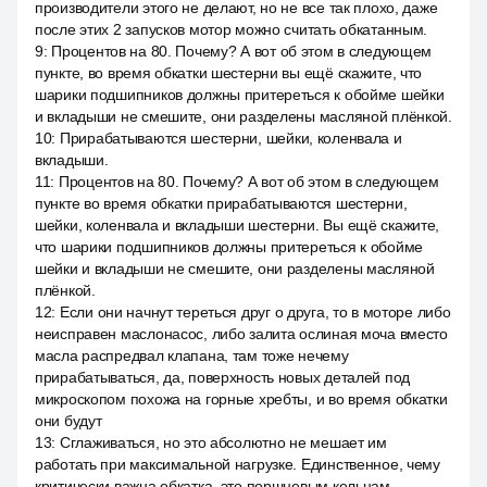
производители этого не делают, но не все так плохо, даже
после этих 2 запусков мотор можно считать обкатанным.
9
:
Процентов на 80. Почему? А вот об этом в следующем
пункте, во время обкатки шестерни вы ещё скажите, что
шарики подшипников должны притереться к обойме шейки
и вкладыши не смешите, они разделены масляной плёнкой.
10
:
Прирабатываются шестерни, шейки, коленвала и
вкладыши.
11
:
Процентов на 80. Почему? А вот об этом в следующем
пункте во время обкатки прирабатываются шестерни,
шейки, коленвала и вкладыши шестерни. Вы ещё скажите,
что шарики подшипников должны притереться к обойме
шейки и вкладыши не смешите, они разделены масляной
плёнкой.
12
:
Если они начнут тереться друг о друга, то в моторе либо
неисправен маслонасос, либо залита ослиная моча вместо
масла распредвал клапана, там тоже нечему
прирабатываться, да, поверхность новых деталей под
микроскопом похожа на горные хребты, и во время обкатки
они будут
13
:
Сглаживаться, но это абсолютно не мешает им
работать при максимальной нагрузке. Единственное, чему
критически важна обкатка, это поршневым кольцам.