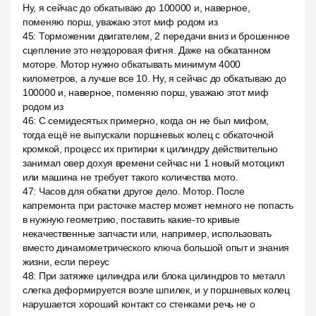
Ну, я сейчас до обкатываю до 100000 и, наверное,
поменяю порш, уважаю этот миф родом из
45
:
Торможении двигателем, 2 передачи вниз и брошенное
сцепление это нездоровая фигня. Даже на обкатанном
моторе. Мотор нужно обкатывать минимум 4000
километров, а лучше все 10. Ну, я сейчас до обкатываю до
100000 и, наверное, поменяю порш, уважаю этот миф
родом из
46
:
С семидесятых примерно, когда он не был мифом,
тогда ещё не выпускали поршневых колец с обкаточной
кромкой, процесс их притирки к цилиндру действительно
занимал овер дохуя времени сейчас ни 1 новый мотоцикл
или машина не требует такого количества мото.
47
:
Часов для обкатки другое дело. Мотор. После
капремонта при расточке мастер может немного не попасть
в нужную геометрию, поставить какие-то кривые
некачественные запчасти или, например, использовать
вместо динамометрического ключа большой опыт и знания
жизни, если переус
48
:
При затяжке цилиндра или блока цилиндров то металл
слегка деформируется возле шпилек, и у поршневых колец
нарушается хороший контакт со стенками речь не о