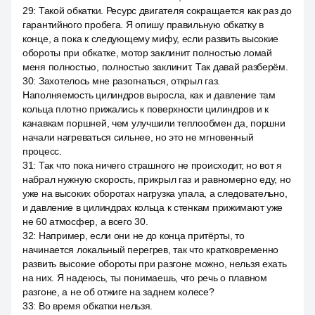
29
:
Такой обкатки. Ресурс двигателя сокращается как раз до
гарантийного пробега. Я опишу правильную обкатку в
конце, а пока к следующему мифу, если развить высокие
обороты при обкатке, мотор заклинит полностью ломай
меня полностью, полностью заклинит. Так давай разберём.
30
:
Захотелось мне разогнаться, открыл газ.
Наполняемость цилиндров выросла, как и давление там
кольца плотно прижались к поверхности цилиндров и к
канавкам поршней, чем улучшили теплообмен да, поршни
начали нагреваться сильнее, но это не мгновенный
процесс.
31
:
Так что пока ничего страшного не происходит, но вот я
набрал нужную скорость, прикрыл газ и равномерно еду, но
уже на высоких оборотах нагрузка упала, а следовательно,
и давление в цилиндрах кольца к стенкам прижимают уже
не 60 атмосфер, а всего 30.
32
:
Например, если они не до конца притёрты, то
начинается локальный перегрев, так что кратковременно
развить высокие обороты при разгоне можно, нельзя ехать
на них. Я надеюсь, ты понимаешь, что речь о плавном
разгоне, а не об отжиге на заднем колесе?
33
:
Во время обкатки нельзя.