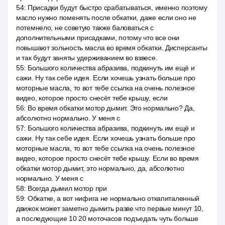
54
:
Присадки будут быстро срабатываться, именно поэтому
масло нужно поменять после обкатки, даже если оно не
потемнело, не советую также баловаться с
дополнительными присадками, потому что все они
повышают зольность масла во время обкатки. Дисперсанты
и так будут заняты удерживанием во взвесе.
55
:
Большого количества абразива, подкинуть им ещё и
сажи. Ну так себе идея. Если хочешь узнать больше про
моторные масла, то вот тебе ссылка на очень полезное
видео, которое просто снесёт тебе крышу, если
56
:
Во время обкатки мотор дымит. Это нормально? Да,
абсолютно нормально. У меня с
57
:
Большого количества абразива, подкинуть им ещё и
сажи. Ну так себе идея. Если хочешь узнать больше про
моторные масла, то вот тебе ссылка на очень полезное
видео, которое просто снесёт тебе крышу. Если во время
обкатки мотор дымит, это нормально, да, абсолютно
нормально. У меня с
58
:
Всегда дымил мотор при
59
:
Обкатке, а вот нифига не нормально откапиталенный
движок может заметно дымить разве что первые минут 10,
а последующие 10 20 моточасов подъедать чуть больше