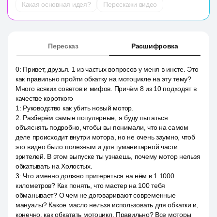
Какая основная идея?
Перескажи видео
Пересказ
Расшифровка
0
:
Привет, друзья. 1 из частых вопросов у меня в инсте. Это
как правильно пройти обкатку на мотоцикле на эту тему?
Много всяких советов и мифов. Причём 8 из 10 подходят в
качестве короткого
1
:
Руководство как убить новый мотор.
2
:
Разберём самые популярные, я буду пытаться
объяснять подробно, чтобы вы понимали, что на самом
деле происходит внутри мотора, но не очень заумно, чтоб
это видео было полезным и для гуманитарной части
зрителей. В этом выпуске ты узнаешь, почему мотор нельзя
обкатывать на Холостых.
3
:
Что именно должно притереться на нём в 1 1000
километров? Как понять, что мастер на 100 тебя
обманывает? О чем не договаривают современные
мануалы? Какое масло нельзя использовать для обкатки и,
конечно, как обкатать мотоцикл. Правильно? Все моторы