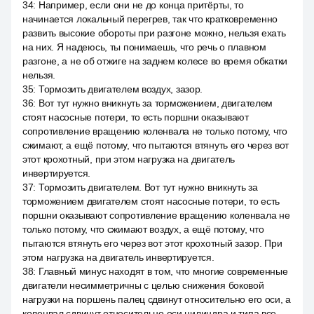
34
:
Например, если они не до конца притёрты, то
начинается локальный перегрев, так что кратковременно
развить высокие обороты при разгоне можно, нельзя ехать
на них. Я надеюсь, ты понимаешь, что речь о плавном
разгоне, а не об отжиге на заднем колесе во время обкатки
нельзя.
35
:
Тормозить двигателем воздух, зазор.
36
:
Вот тут нужно вникнуть за торможением, двигателем
стоят насосные потери, то есть поршни оказывают
сопротивление вращению коленвала не только потому, что
сжимают, а ещё потому, что пытаются втянуть его через вот
этот крохотный, при этом нагрузка на двигатель
инвертируется.
37
:
Тормозить двигателем. Вот тут нужно вникнуть за
торможением двигателем стоят насосные потери, то есть
поршни оказывают сопротивление вращению коленвала не
только потому, что сжимают воздух, а ещё потому, что
пытаются втянуть его через вот этот крохотный зазор. При
этом нагрузка на двигатель инвертируется.
38
:
Главный минус находят в том, что многие современные
двигатели несимметричны с целью снижения боковой
нагрузки на поршень палец сдвинут относительно его оси, а
коленвал сдвинут относительно оси цилиндра и типа все,