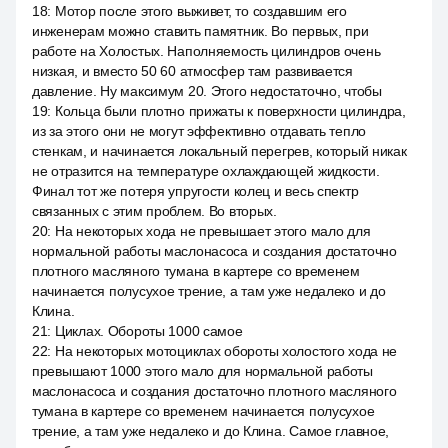
18
:
Мотор после этого выживет, то создавшим его
инженерам можно ставить памятник. Во первых, при
работе на Холостых. Наполняемость цилиндров очень
низкая, и вместо 50 60 атмосфер там развивается
давление. Ну максимум 20. Этого недостаточно, чтобы
19
:
Кольца были плотно прижаты к поверхности цилиндра,
из за этого они не могут эффективно отдавать тепло
стенкам, и начинается локальный перегрев, который никак
не отразится на температуре охлаждающей жидкости.
Финал тот же потеря упругости колец и весь спектр
связанных с этим проблем. Во вторых.
20
:
На некоторых хода не превышает этого мало для
нормальной работы маслонасоса и создания достаточно
плотного масляного тумана в картере со временем
начинается полусухое трение, а там уже недалеко и до
Клина.
21
:
Циклах. Обороты 1000 самое
22
:
На некоторых мотоциклах обороты холостого хода не
превышают 1000 этого мало для нормальной работы
маслонасоса и создания достаточно плотного масляного
тумана в картере со временем начинается полусухое
трение, а там уже недалеко и до Клина. Самое главное,