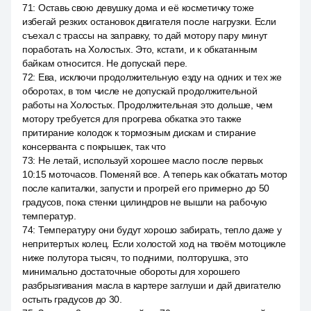
71
:
Оставь свою девушку дома и её косметичку тоже
избегай резких остановок двигателя после нагрузки. Если
съехал с трассы на заправку, то дай мотору пару минут
поработать на Холостых. Это, кстати, и к обкатанным
байкам относится. Не допускай пере.
72
:
Ева, исключи продолжительную езду на одних и тех же
оборотах, в том числе не допускай продолжительной
работы на Холостых. Продолжительная это дольше, чем
мотору требуется для прогрева обкатка это также
притирание колодок к тормозным дискам и стирание
консерванта с покрышек, так что
73
:
Не летай, используй хорошее масло после первых
10:15 моточасов. Поменяй все. А теперь как обкатать мотор
после капиталки, запусти и прогрей его примерно до 50
градусов, пока стенки цилиндров не вышли на рабочую
температур.
74
:
Температуру они будут хорошо забирать, тепло даже у
непритертых колец. Если холостой ход на твоём мотоцикле
ниже полутора тысяч, то подними, полторушка, это
минимально достаточные обороты для хорошего
разбрызгивания масла в картере заглуши и дай двигателю
остыть градусов до 30.