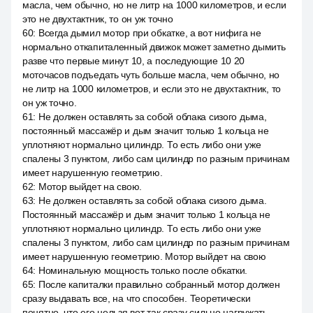
масла, чем обычно, но не литр на 1000 километров, и если
это не двухтактник, то он уж точно
60
:
Всегда дымил мотор при обкатке, а вот нифига не
нормально откапиталенный движок может заметно дымить
разве что первые минут 10, а последующие 10 20
моточасов подъедать чуть больше масла, чем обычно, но
не литр на 1000 километров, и если это не двухтактник, то
он уж точно.
61
:
Не должен оставлять за собой облака сизого дыма,
постоянный массажёр и дым значит только 1 кольца не
уплотняют нормально цилиндр. То есть либо они уже
спалены 3 пунктом, либо сам цилиндр по разным причинам
имеет нарушенную геометрию.
62
:
Мотор выйдет на свою.
63
:
Не должен оставлять за собой облака сизого дыма.
Постоянный массажёр и дым значит только 1 кольца не
уплотняют нормально цилиндр. То есть либо они уже
спалены 3 пунктом, либо сам цилиндр по разным причинам
имеет нарушенную геометрию. Мотор выйдет на свою
64
:
Номинальную мощность только после обкатки.
65
:
После капиталки правильно собранный мотор должен
сразу выдавать все, на что способен. Теоретически
понятно, что его нельзя вот так сразу сильно нагружать,