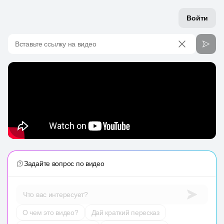
Войти
Вставьте ссылку на видео
Задайте вопрос по видео
Что вас интересует?
О чем это видео?
Дай краткий пересказ