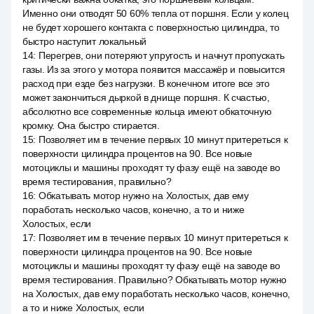
Именно они отводят 50 60% тепла от поршня. Если у колец
не будет хорошего контакта с поверхностью цилиндра, то
быстро наступит локальный
14
:
Перегрев, они потеряют упругость и начнут пропускать
газы. Из за этого у мотора появится массажёр и повысится
расход при езде без нагрузки. В конечном итоге все это
может закончиться дыркой в днище поршня. К счастью,
абсолютно все современные кольца имеют обкаточную
кромку. Она быстро стирается.
15
:
Позволяет им в течение первых 10 минут притереться к
поверхности цилиндра процентов на 90. Все новые
мотоциклы и машины проходят ту фазу ещё на заводе во
время тестирования, правильно?
16
:
Обкатывать мотор нужно на Холостых, дав ему
поработать несколько часов, конечно, а то и ниже
Холостых, если
17
:
Позволяет им в течение первых 10 минут притереться к
поверхности цилиндра процентов на 90. Все новые
мотоциклы и машины проходят ту фазу ещё на заводе во
время тестирования. Правильно? Обкатывать мотор нужно
на Холостых, дав ему поработать несколько часов, конечно,
а то и ниже Холостых, если