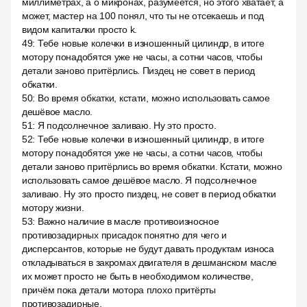
миллиметрах, а о микронах, разумеется, но этого хватает, а
может, мастер на 100 понял, что ты не отсекаешь и под
видом капиталки просто k.
49
:
Тебе новые колечки в изношенный цилиндр, в итоге
мотору понадобятся уже не часы, а сотни часов, чтобы
детали заново притёрлись. Пиздец не совет в период
обкатки.
50
:
Во время обкатки, кстати, можно использовать самое
дешёвое масло.
51
:
Я подсолнечное заливаю. Ну это просто.
52
:
Тебе новые колечки в изношенный цилиндр, в итоге
мотору понадобятся уже не часы, а сотни часов, чтобы
детали заново притёрлись во время обкатки. Кстати, можно
использовать самое дешёвое масло. Я подсолнечное
заливаю. Ну это просто пиздец, не совет в период обкатки
мотору жизни.
53
:
Важно наличие в масле противоизносное
противозадирных присадок понятно для чего и
дисперсантов, которые не будут давать продуктам износа
откладываться в закромах двигателя в дешманском масле
их может просто не быть в необходимом количестве,
причём пока детали мотора плохо притёрты
противозадирные.