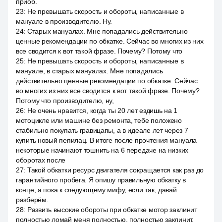
приоб.
23
:
Не превышать скорость и обороты, написанные в
мануале в производителю. Ну.
24
:
Старых мануалах. Мне попадались действительно
ценные рекомендации по обкатке. Сейчас во многих из них
все сводится к вот такой фразе. Почему? Потому что
25
:
Не превышать скорость и обороты, написанные в
мануале, в старых мануалах. Мне попадались
действительно ценные рекомендации по обкатке. Сейчас
во многих из них все сводится к вот такой фразе. Почему?
Потому что производителю, ну,
26
:
Не очень нравится, когда ты 20 лет ездишь на 1
мотоцикле или машине без ремонта, тебе положено
стабильно покупать гравицапы, а в идеале лет через 7
купить новый пепилац. В итоге после прочтения мануала
некоторые начинают тошнить на 6 передаче на низких
оборотах после
27
:
Такой обкатки ресурс двигателя сокращается как раз до
гарантийного пробега. Я опишу правильную обкатку в
конце, а пока к следующему мифу, если так, давай
разберём.
28
:
Развить высокие обороты при обкатке мотор заклинит
полностью ломай меня полностью, полностью заклинит.