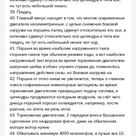
но тут есть небольшой нюанс.
39
:
Пиздец.
40
:
Главный минус находят в том, что многие современные
двигатели несимметричные, с целью снижения боковой
нагрузки на поршень палец сдвинут относительно его оси, а
коленвал сдвинут относительно оси цилиндра и типа все
пиздец, но тут есть небольшой нюанс вот ход.
41
:
Поршня во время наиболее нагруженного такта
сгорания смеси при обычном режиме езды, а вот наиболее
нагруженный такт впуска во время торможения двигателем
шатунная шейка в обоих случаях справа да, поменялось
направление действия силы, но боковая нагрузка на
42
:
Поршни от этого никак не увеличится, теперь о главном
плюсе современные инжекторные мотоциклы во время
торможения двигателем прекращают подачу топлива, и
цилиндры продуваются холодным воздухом, за счёт чего
днища поршней хорошо охлаждается, например, после
разгона, но опять же речь опла.
43
:
Торможении двигателем, 2 передачи вниз и брошенное
сцепление это нездоровая фигня, даже на обкатанном
моторе мотор нужно
44
:
Обкатывать минимум 4000 километров, а лучше все 10.