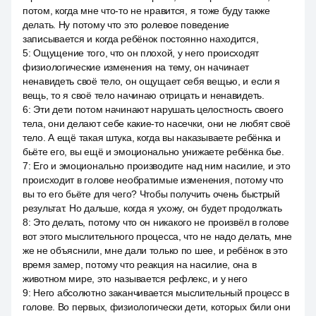
потом, когда мне что-то не нравится, я тоже буду также
делать. Ну потому что это ролевое поведение
записывается и когда ребёнок постоянно находится,
5
:
Ощущение того, что он плохой, у него происходят
физиологические изменения на тему, он начинает
ненавидеть своё тело, он ощущает себя вещью, и если я
вещь, то я своё тело начинаю отрицать и ненавидеть.
6
:
Эти дети потом начинают нарушать целостность своего
тела, они делают себе какие-то насечки, они не любят своё
тело. А ещё такая штука, когда вы наказываете ребёнка и
бьёте его, вы ещё и эмоционально унижаете ребёнка бье.
7
:
Его и эмоционально производите над ним насилие, и это
происходит в голове необратимые изменения, потому что
вы то его бьёте для чего? Чтобы получить очень быстрый
результат. Но дальше, когда я ухожу, он будет продолжать
8
:
Это делать, потому что он никакого не произвёл в голове
вот этого мыслительного процесса, что не надо делать, мне
же не объяснили, мне дали только по шее, и ребёнок в это
время замер, потому что реакция на насилие, она в
животном мире, это называется рефлекс, и у него
9
:
Него абсолютно заканчивается мыслительный процесс в
голове. Во первых, физиологически дети, которых били они