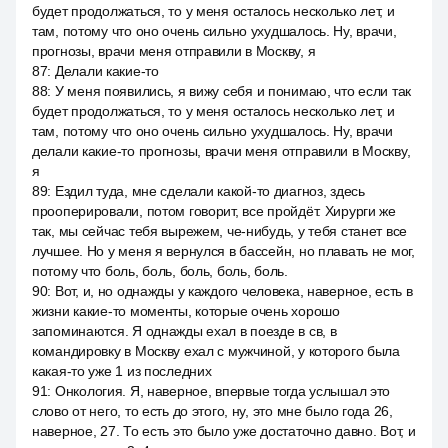
будет продолжаться, то у меня осталось несколько лет, и
там, потому что оно очень сильно ухудшалось. Ну, врачи,
прогнозы, врачи меня отправили в Москву, я
87
:
Делали какие-то
88
:
У меня появились, я вижу себя и понимаю, что если так
будет продолжаться, то у меня осталось несколько лет, и
там, потому что оно очень сильно ухудшалось. Ну, врачи
делали какие-то прогнозы, врачи меня отправили в Москву,
я
89
:
Ездил туда, мне сделали какой-то диагноз, здесь
прооперировали, потом говорит, все пройдёт. Хирурги же
так, мы сейчас тебя вырежем, че-нибудь, у тебя станет все
лучшее. Но у меня я вернулся в бассейн, но плавать не мог,
потому что боль, боль, боль, боль, боль.
90
:
Вот, и, но однажды у каждого человека, наверное, есть в
жизни какие-то моменты, которые очень хорошо
запоминаются. Я однажды ехал в поезде в св, в
командировку в Москву ехал с мужчиной, у которого была
какая-то уже 1 из последних
91
:
Онкология. Я, наверное, впервые тогда услышал это
слово от него, то есть до этого, ну, это мне было года 26,
наверное, 27. То есть это было уже достаточно давно. Вот, и