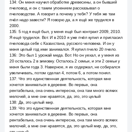
134
:
Он меня научил обработке древесины, а он бывший
пчеловод, и он с таким упоением рассказывал о
пчеловодстве. А говорит а почему у тебя? У тебя же там
пчёл надо завести? Я говорю да, а я ещё же трудился в
2000.
135
:
5 год я ещё был, у меня ещё был контракт 2009, 2010.
Я ещё трудился. Вот. И в 2010 я уже пчёл купил и пригласил
пчеловода себе с Казахстана, русского человека. И он у
меня целый год ими занимался. Я купил пчело 20 пчело.
136
:
Это был 1 урожай меда. Вот. Но он уехал, и у меня из
20 осталось 2 в зимовку. Осталось 2 семьи, и эти 2 семьи у
меня были года 3. Наверное, я их содержал, не собирался
увеличивать, потом сделал 4, потом 6, а потом понял.
137
:
Что это единственная деятельность, которая мне
хочется заниматься в деревне. Во первых, она
рентабельна, она очень интересна, она там много всяких
мелочей, а мне они нравятся, да, это, это целый
138
:
Да, это целый мир.
139
:
Что это единственная деятельность, которая мне
хочется заниматься в деревне. Во первых, она
рентабельна, она очень интересна, она там много всяких
мелочей, а мне они нравятся, да, это целый мир, да, это,
это целый