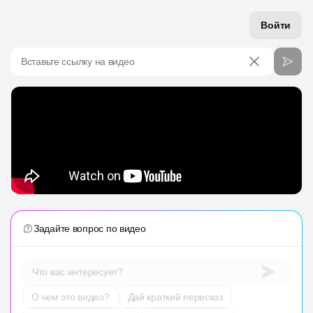
Войти
Вставьте ссылку на видео
Задайте вопрос по видео
Что вас интересует?
О чем это видео?
Дай краткий пересказ