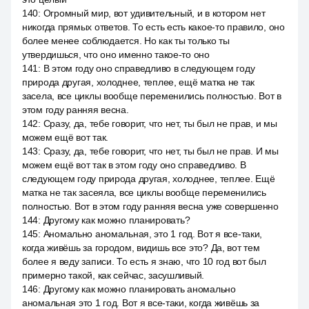
140
:
Огромный мир, вот удивительный, и в котором нет
никогда прямых ответов. То есть есть какое-то правило, оно
более менее соблюдается. Но как ты только ты
утвердишься, что оно именно такое-то оно
141
:
В этом году оно справедливо в следующем году
природа другая, холоднее, теплее, ещё матка не так
засела, все циклы вообще переменились полностью. Вот в
этом году ранняя весна.
142
:
Сразу, да, тебе говорит, что нет, ты был не прав, и мы
можем ещё вот так.
143
:
Сразу, да, тебе говорит, что нет, ты был не прав. И мы
можем ещё вот так в этом году оно справедливо. В
следующем году природа другая, холоднее, теплее. Ещё
матка не так засеяла, все циклы вообще переменились
полностью. Вот в этом году ранняя весна уже совершенно
144
:
Другому как можно планировать?
145
:
Аномально аномальная, это 1 год. Вот я все-таки,
когда живёшь за городом, видишь все это? Да, вот тем
более я веду записи. То есть я знаю, что 10 год вот был
примерно такой, как сейчас, засушливый.
146
:
Другому как можно планировать аномально
аномальная это 1 год. Вот я все-таки, когда живёшь за