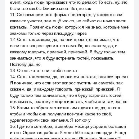
event, когда люди приезжают, что-то делают. То есть, ну, это
были все как бы близкие свои. Вот, но как
11
:
Со временем этот формат перегорел, у каждого свои
какие-то участки, там ещё что-то, но сейчас он начал вести
контакты. Появились люди, которых я не знаю, которые мне
знакомы только через площадку, через
12
:
Сеть, так скажем, да, но они просят, я понимаю, что
если этот вопрос пустить на самотёк, так скажем, да, и
каждому говорить, приезжай, приезжай. Я буду только тем
заниматься, что я буду встречать гостей, показывать.
Поэтому, да, но
13
:
Очень хотят они, чтобы они та.
14
:
Сеть, так скажем, да, но они очень хотят, они все просят.
Я понимаю, что если этот вопрос пустить на самотёк, так
скажем, да, и каждому говорить, приезжай, приезжай. Я
буду только тем заниматься, что я буду встречать гостей,
показывать, поэтому контролировать, чтобы они там, да, но
15
:
Каким-то образом ответить им адекватно, да, то есть
чтобы и чтобы они получили все-таки какое то своё,
удовлетворили свои желания. Я вот хочу
16
:
Где-то в сентябре, в октябре месяце устроить большой
ивент. Огромная работа. У меня 50 гектар площади. Я под
пчёл засеваю медоносами, из них 35 гектар. Это раз в 2