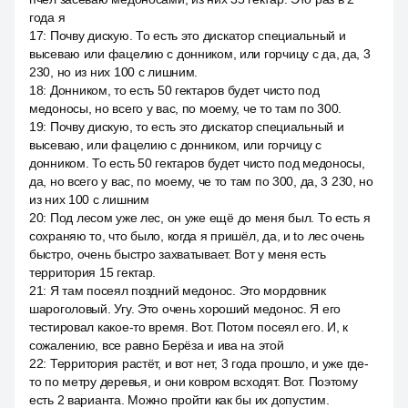
года я
17
:
Почву дискую. То есть это дискатор специальный и
высеваю или фацелию с донником, или горчицу с да, да, 3
230, но из них 100 с лишним.
18
:
Донником, то есть 50 гектаров будет чисто под
медоносы, но всего у вас, по моему, че то там по 300.
19
:
Почву дискую, то есть это дискатор специальный и
высеваю, или фацелию с донником, или горчицу с
донником. То есть 50 гектаров будет чисто под медоносы,
да, но всего у вас, по моему, че то там по 300, да, 3 230, но
из них 100 с лишним
20
:
Под лесом уже лес, он уже ещё до меня был. То есть я
сохраняю то, что было, когда я пришёл, да, и to лес очень
быстро, очень быстро захватывает. Вот у меня есть
территория 15 гектар.
21
:
Я там посеял поздний медонос. Это мордовник
шароголовый. Угу. Это очень хороший медонос. Я его
тестировал какое-то время. Вот. Потом посеял его. И, к
сожалению, все равно Берёза и ива на этой
22
:
Территория растёт, и вот нет, 3 года прошло, и уже где-
то по метру деревья, и они ковром всходят. Вот. Поэтому
есть 2 варианта. Можно пройти как бы их допустим.