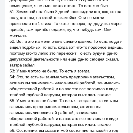
помещение, я не смог никак стоять. То есть это был
51
:
Земляной пол было 8 детей, они сидели кто, как, кто на
полу, кто там, на какой-то скамейке. Они не могли
произнести ни 1 стиха. То есть я говорю, ну, дедушка мороз
пришёл, вам принёс подарки, ну, что-нибудь там. Они
молчали.
52
:
Вот, и это на меня очень сильно давило. То есть, когда я
видел подобных, то есть, когда вот что-то подобное видишь,
поэтому кто-то легко это переносит. То есть будучи где-то
депутатской деятельности или ещё где-то сегодня сказал,
завтра забыл.
53
:
У меня этого не было. То есть я всегда
54
:
Это, то есть вы занимались предпринимательством,
активно вы занимались чиновничьей работой, занимались
общественной работой, и на вас это все повлияло в виде
тяжёлой глубокой нагрузки, которая вылилась в какое
55
:
У меня этого не было. То есть я всегда это, то есть вы
занимались предпринимательством, активно вы
занимались чиновничьей работой, занимались
общественной работой, и на вас это все повлияло в виде
тяжёлой глубокой нагрузки, которая вылилась в какое
56
:
Состояние, вы сказали моё состояние на такой-то год