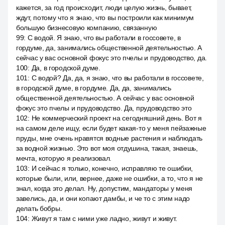
кажется, за год происходит, люди целую жизнь, бывает,
ждут, потому что я знаю, что вы построили как минимум
большую бизнесовую компанию, связанную
99
:
С водой. Я знаю, что вы работали в госсовете, в
гордуме, да, занимались общественной деятельностью. А
сейчас у вас основной фокус это пчелы и прудоводство, да.
100
:
Да, в городской думе.
101
:
С водой? Да, да, я знаю, что вы работали в госсовете,
в городской думе, в гордуме. Да, да, занимались
общественной деятельностью. А сейчас у вас основной
фокус это пчелы и прудоводство. Да, прудоводство это
102
:
Не коммерческий проект на сегодняшний день. Вот я
на самом деле ищу, если будет какая-то у меня пейзажные
пруды, мне очень нравятся водные растения и наблюдать
за водной жизнью. Это вот моя отдушина, такая, знаешь,
мечта, которую я реализовал.
103
:
И сейчас я только, конечно, исправляю те ошибки,
которые были, или, вернее, даже не ошибки, а то, что я не
знал, когда это делал. Ну, допустим, мандаторы у меня
завелись, да, и они копают дамбы, и че то с этим надо
делать бобры.
104
:
Живут я там с ними уже ладно, живут и живут.