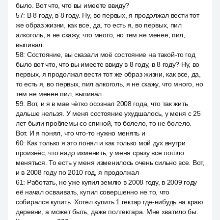
было. Вот что, что вы имеете ввиду?
57
:
В 8 году, в 8 году. Ну, во первых, я продолжал вести тот
же образ жизни, как все, да, то есть я, во первых, пил
алкоголь, я не скажу, что много, но тем не менее, пил,
выпивал.
58
:
Состояние, вы сказали моё состояние на такой-то год
было вот что, что вы имеете ввиду в 8 году, в 8 году? Ну, во
первых, я продолжал вести тот же образ жизни, как все, да,
то есть я, во первых, пил алкоголь, я не скажу, что много, но
тем не менее пил, выпивал.
59
:
Вот, и я в мае чётко осознал 2008 года, что так жить
дальше нельзя. У меня состояние ухудшалось, у меня с 25
лет были проблемы со спиной, то болело, то не болело.
Вот. И я понял, что что-то нужно менять и
60
:
Как только я это понял и как только мой дух внутри
произнёс, что надо изменить, у меня сразу все пошло
меняться. То есть у меня изменилось очень сильно все. Вот,
и в 2008 году по 2010 год, я продолжал
61
:
Работать, но уже купил землю в 2008 году, в 2009 году
её начал осваивать, купил совершенно не то, что
собирался купить. Хотел купить 1 гектар где-нибудь на краю
деревни, а может быть, даже полгектара. Мне хватило бы.