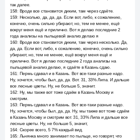
так далее.
158
:
Вроде все становится диким, там через сдаёте.
159
:
Несколько, да, да, да. Если вот, либо, к сожалению,
конечно, очень сильно убирают, но, тем не менее, ещё
вокруг меня ещё и прилично. Вот я делаю последние 2
года анализы на пыльцевой анализ делаю я
160
:
Вроде все становится диким, там через несколько. Да,
да, да. Если вот, либо, к сожалению, конечно, очень сильно
убирают, но, тем не менее, ещё вокруг меня ещё и
прилично. Вот я делаю последние 2 года анализы на
пыльцевой анализ делаю, я сдаёте в Казань сдаю.
161
:
Пермь сдавал и в Казань. Вот все-таки разные надо.
Ну, хочется, чтобы был, да, да. Вот. 31, 33% Липа. И дальше
все лесные цветы. Ну, не больше 5, значит.
162
:
Ну, мы также вот тоже сдаём в Казань Москву и
смотрим.
163
:
Пермь сдавал и в Казань. Вот все-таки разные надо.
Ну, хочется, чтобы был, да, да. Ну, мы также вот тоже сдаём
в Казань Москву и смотрим вот. 31, 33% Липа и дальше все
лесные цветы. Ну, не больше 5, значит,
164
:
Скорее всего, 5 7% каждый вид.
165
:
Льнянка много занимает по пыльце, но говорят, что