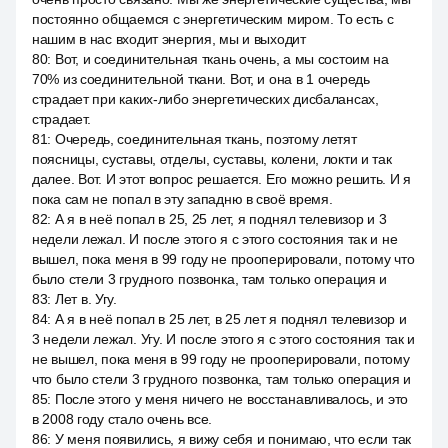
постоянно общаемся с энергетическим миром. То есть с
нашим в нас входит энергия, мы и выходит
80
:
Вот, и соединительная ткань очень, а мы состоим на
70% из соединительной ткани. Вот, и она в 1 очередь
страдает при каких-либо энергетических дисбалансах,
страдает.
81
:
Очередь, соединительная ткань, поэтому летят
поясницы, суставы, отделы, суставы, колени, локти и так
далее. Вот. И этот вопрос решается. Его можно решить. И я
пока сам не попал в эту западню в своё время.
82
:
А я в неё попал в 25, 25 лет, я поднял телевизор и 3
недели лежал. И после этого я с этого состояния так и не
вышел, пока меня в 99 году не прооперировали, потому что
было стели 3 грудного позвонка, там только операция и
83
:
Лет в. Угу.
84
:
А я в неё попал в 25 лет, в 25 лет я поднял телевизор и
3 недели лежал. Угу. И после этого я с этого состояния так и
не вышел, пока меня в 99 году не прооперировали, потому
что было стели 3 грудного позвонка, там только операция и
85
:
После этого у меня ничего не восстанавливалось, и это
в 2008 году стало очень все.
86
:
У меня появились, я вижу себя и понимаю, что если так