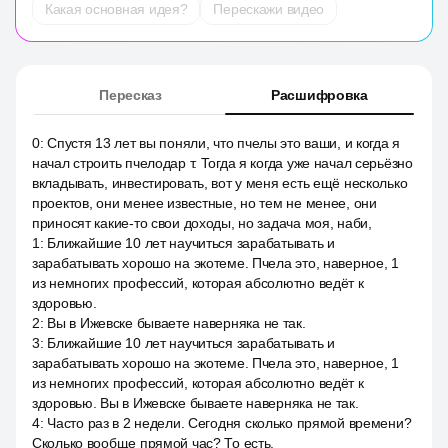
Какая основная идея?
Перескажи видео
Пересказ
Расшифровка
0
:
Спустя 13 лет вы поняли, что пчелы это ваши, и когда я
начал строить пчелодар т. Тогда я когда уже начал серьёзно
вкладывать, инвестировать, вот у меня есть ещё несколько
проектов, они менее известные, но тем не менее, они
приносят какие-то свои доходы, но задача моя, наби,
1
:
Ближайшие 10 лет научиться зарабатывать и
зарабатывать хорошо на экотеме. Пчела это, наверное, 1
из немногих профессий, которая абсолютно ведёт к
здоровью.
2
:
Вы в Ижевске бываете наверняка не так.
3
:
Ближайшие 10 лет научиться зарабатывать и
зарабатывать хорошо на экотеме. Пчела это, наверное, 1
из немногих профессий, которая абсолютно ведёт к
здоровью. Вы в Ижевске бываете наверняка не так.
4
:
Часто раз в 2 недели. Сегодня сколько прямой времени?
Сколько вообще прямой час? То есть.