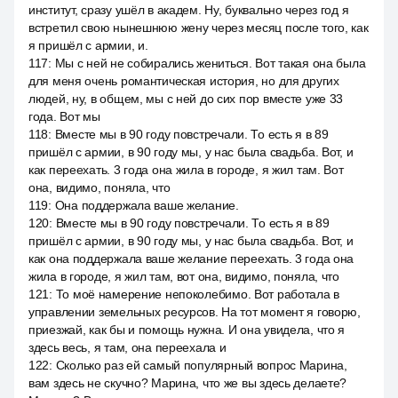
институт, сразу ушёл в академ. Ну, буквально через год я
встретил свою нынешнюю жену через месяц после того, как
я пришёл с армии, и.
117
:
Мы с ней не собирались жениться. Вот такая она была
для меня очень романтическая история, но для других
людей, ну, в общем, мы с ней до сих пор вместе уже 33
года. Вот мы
118
:
Вместе мы в 90 году повстречали. То есть я в 89
пришёл с армии, в 90 году мы, у нас была свадьба. Вот, и
как переехать. 3 года она жила в городе, я жил там. Вот
она, видимо, поняла, что
119
:
Она поддержала ваше желание.
120
:
Вместе мы в 90 году повстречали. То есть я в 89
пришёл с армии, в 90 году мы, у нас была свадьба. Вот, и
как она поддержала ваше желание переехать. 3 года она
жила в городе, я жил там, вот она, видимо, поняла, что
121
:
То моё намерение непоколебимо. Вот работала в
управлении земельных ресурсов. На тот момент я говорю,
приезжай, как бы и помощь нужна. И она увидела, что я
здесь весь, я там, она переехала и
122
:
Сколько раз ей самый популярный вопрос Марина,
вам здесь не скучно? Марина, что же вы здесь делаете?