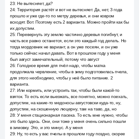
23
:
Не вытесняет, да?
24
:
Территория растёт и вот не вытесняет. Да, нет, 3 года
прошло и уже где-то по метру деревья, и они ковром
всходят. Вот. Поэтому есть 2 варианта. Можно пройти как бы
их допустим.
25
:
Перевернуть эту землю частично деревья погибнут, и
часть все равно останется, если это каждый год делать. Но
тогда мордовник не вариант, а он уже посеян, и он уже
только сейчас начал давать. Вот в прошлом году у меня
был август замечательный, потому что август
26
:
Голодное время для пчёл надо, чтобы матка
продолжала червление, чтобы в зиму подготовилась пчела,
для этого необходимо, чтобы у неё было питание. 2
варианта.
27
:
Или кормить, или устроить так, чтобы были какой-то
взяток. То есть если выезжать, все понятно, можно поехать,
допустим, на какие-то медоносы августовски куда-то, ну,
допустим, на скошенную люцерну, там на таво, да, но
28
:
У меня стационарная пасека. То есть мне нужно, чтобы
это было здесь. Они, они тоже у меня очень сильно пошли
в зимовку. Это, и это минус. А у меня
29
:
Ну, то есть у вас пчелы в прошлом году поздно, скорее