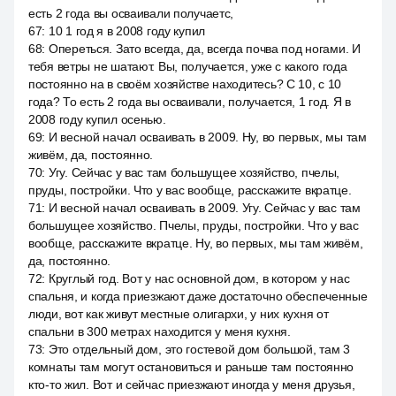
есть 2 года вы осваивали получаетс,
67
:
10 1 год я в 2008 году купил
68
:
Опереться. Зато всегда, да, всегда почва под ногами. И
тебя ветры не шатают. Вы, получается, уже с какого года
постоянно на в своём хозяйстве находитесь? С 10, с 10
года? То есть 2 года вы осваивали, получается, 1 год. Я в
2008 году купил осенью.
69
:
И весной начал осваивать в 2009. Ну, во первых, мы там
живём, да, постоянно.
70
:
Угу. Сейчас у вас там большущее хозяйство, пчелы,
пруды, постройки. Что у вас вообще, расскажите вкратце.
71
:
И весной начал осваивать в 2009. Угу. Сейчас у вас там
большущее хозяйство. Пчелы, пруды, постройки. Что у вас
вообще, расскажите вкратце. Ну, во первых, мы там живём,
да, постоянно.
72
:
Круглый год. Вот у нас основной дом, в котором у нас
спальня, и когда приезжают даже достаточно обеспеченные
люди, вот как живут местные олигархи, у них кухня от
спальни в 300 метрах находится у меня кухня.
73
:
Это отдельный дом, это гостевой дом большой, там 3
комнаты там могут остановиться и раньше там постоянно
кто-то жил. Вот и сейчас приезжают иногда у меня друзья,