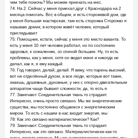
чем тебе помочь? Мы можем приехать на мес.
74
:
На 2. Сейчас у меня приехал друг с Краснодара на 2
месяца помогать. Вот, в общем, и есть сторожевой дом, где
у меня большая мастерская, там есть сторожка Сторожко я
называю домик, в котором живёт человек, который
приглядывает
75
:
Помощник, кстати, сейчас у меня это место ваканта. То
есть у меня 10 лет человек работал, но по состоянию
здоровья, к сожалению, со спиной большие. Ну, то есть
проблемы, как у меня, хотя он видел меня и никогда не
делал, как я, я ему каждый
76
:
Год говорил, делай, делай. Я вижу, что парень высокий,
вот не отделённый духом, а все люди, которые вот такие,
знаешь, душевные, духовные, у них с опорно двигательным
аппаратом чаще бывают сложности, да, то есть я
77
:
Замечают. Соединительная ткань то страдает.
Интересно, очень просто связано. Мы же энергетические
существа, мы постоянно общаемся с энергетическим
миром. То есть с нашим в нас входит энергия, мы
78
:
Как это связано материалистически? Как?
79
:
Замечают. Соединительная ткань то страдает.
Интересно, как это связано. Материалистически как-то
очень просто связано. Мы же энергетические существа, мы