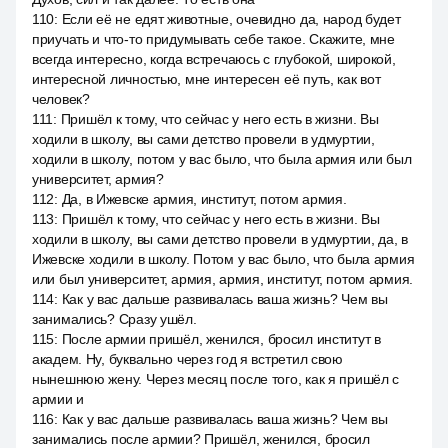
110
:
Если её не едят животные, очевидно да, народ будет
приучать и что-то придумывать себе такое. Скажите, мне
всегда интересно, когда встречаюсь с глубокой, широкой,
интересной личностью, мне интересен её путь, как вот
человек?
111
:
Пришёл к тому, что сейчас у него есть в жизни. Вы
ходили в школу, вы сами детство провели в удмуртии,
ходили в школу, потом у вас было, что была армия или был
университет, армия?
112
:
Да, в Ижевске армия, институт, потом армия.
113
:
Пришёл к тому, что сейчас у него есть в жизни. Вы
ходили в школу, вы сами детство провели в удмуртии, да, в
Ижевске ходили в школу. Потом у вас было, что была армия
или был университет, армия, армия, институт, потом армия.
114
:
Как у вас дальше развивалась ваша жизнь? Чем вы
занимались? Сразу ушёл.
115
:
После армии пришёл, женился, бросил институт в
академ. Ну, буквально через год я встретил свою
нынешнюю жену. Через месяц после того, как я пришёл с
армии и
116
:
Как у вас дальше развивалась ваша жизнь? Чем вы
занимались после армии? Пришёл, женился, бросил