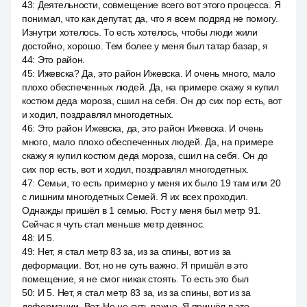
43
:
Деятельности, совмещение всего вот этого процесса. Я
понимал, что как депутат, да, что я всем подряд не помогу.
Изнутри хотелось. То есть хотелось, чтобы люди жили
достойно, хорошо. Тем более у меня был татар базар, я
44
:
Это район.
45
:
Ижевска? Да, это район Ижевска. И очень много, мало
плохо обеспеченных людей. Да, на примере скажу я купил
костюм деда мороза, сшил на себя. Он до сих пор есть, вот
и ходил, поздравлял многодетных.
46
:
Это район Ижевска, да, это район Ижевска. И очень
много, мало плохо обеспеченных людей. Да, на примере
скажу я купил костюм деда мороза, сшил на себя. Он до
сих пор есть, вот и ходил, поздравлял многодетных.
47
:
Семьи, то есть примерно у меня их было 19 там или 20
с лишним многодетных Семей. Я их всех проходил.
Однажды пришёл в 1 семью. Рост у меня был метр 91.
Сейчас я чуть стал меньше метр девянос.
48
:
И 5.
49
:
Нет, я стал метр 83 за, из за спины, вот из за
деформации. Вот, но не суть важно. Я пришёл в это
помещение, я не смог никак стоять. То есть это был
50
:
И 5. Нет, я стал метр 83 за, из за спины, вот из за
деформации. Вот. Но не суть важно. Я пришёл в это