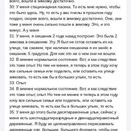
всего, вошли в зимовку достаточно.
30
:
У меня стационарная пасека. То есть мне нужно, чтобы
это было здесь. Ну, то есть у вас пчелы в прошлом году
поздно, скорее всего, вошли в зимовку достаточно. Они, они
тоже у меня очень сильно пошли в зимовку. Это, и это
минус. А у меня
31
:
У меня, я омшаник 2 года назад построил. Это была 2
зимовка в омшанике. Угу. Я был не готов оставить их на
улице, так скажем, при наличии омшаника я их занёс в
омшаник. 5 градусов. Для них это ни о чем они не вошли.
32
:
В зимнее нормальное состояние. Вот, и как следствие
это тоже опыт. Но тем не менее, я теперь в этом году хочу
все сильные семьи или поделить, или оставить на улице
зимовать, то есть как бы в больших ульях, то есть
33
:
Опыт.
34
:
В зимнее нормальное состояние. Вот, и как следствие
это тоже опыт, опыт. Но тем не менее я теперь в этом году
хочу все сильные семьи или поделить, или оставить на
улице зимовать, то есть как бы в больших ульях, то есть
35
:
У меня до этого были десятирамочные ульи, сейчас у
меня есть шестнадцатиразрядные и двенадцатирамочный
деревянные. Я буду их целенаправленно пересаживать
деревянные ули, большие, большого формата, чтобы они