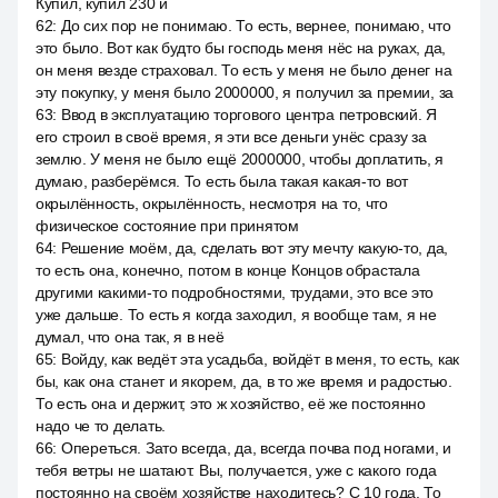
Купил, купил 230 и
62
:
До сих пор не понимаю. То есть, вернее, понимаю, что
это было. Вот как будто бы господь меня нёс на руках, да,
он меня везде страховал. То есть у меня не было денег на
эту покупку, у меня было 2000000, я получил за премии, за
63
:
Ввод в эксплуатацию торгового центра петровский. Я
его строил в своё время, я эти все деньги унёс сразу за
землю. У меня не было ещё 2000000, чтобы доплатить, я
думаю, разберёмся. То есть была такая какая-то вот
окрылённость, окрылённость, несмотря на то, что
физическое состояние при принятом
64
:
Решение моём, да, сделать вот эту мечту какую-то, да,
то есть она, конечно, потом в конце Концов обрастала
другими какими-то подробностями, трудами, это все это
уже дальше. То есть я когда заходил, я вообще там, я не
думал, что она так, я в неё
65
:
Войду, как ведёт эта усадьба, войдёт в меня, то есть, как
бы, как она станет и якорем, да, в то же время и радостью.
То есть она и держит, это ж хозяйство, её же постоянно
надо че то делать.
66
:
Опереться. Зато всегда, да, всегда почва под ногами, и
тебя ветры не шатают. Вы, получается, уже с какого года
постоянно на своём хозяйстве находитесь? С 10 года. То