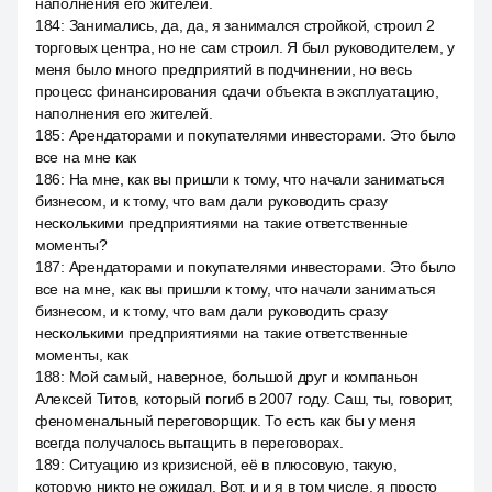
наполнения его жителей.
184
:
Занимались, да, да, я занимался стройкой, строил 2
торговых центра, но не сам строил. Я был руководителем, у
меня было много предприятий в подчинении, но весь
процесс финансирования сдачи объекта в эксплуатацию,
наполнения его жителей.
185
:
Арендаторами и покупателями инвесторами. Это было
все на мне как
186
:
На мне, как вы пришли к тому, что начали заниматься
бизнесом, и к тому, что вам дали руководить сразу
несколькими предприятиями на такие ответственные
моменты?
187
:
Арендаторами и покупателями инвесторами. Это было
все на мне, как вы пришли к тому, что начали заниматься
бизнесом, и к тому, что вам дали руководить сразу
несколькими предприятиями на такие ответственные
моменты, как
188
:
Мой самый, наверное, большой друг и компаньон
Алексей Титов, который погиб в 2007 году. Саш, ты, говорит,
феноменальный переговорщик. То есть как бы у меня
всегда получалось вытащить в переговорах.
189
:
Ситуацию из кризисной, её в плюсовую, такую,
которую никто не ожидал. Вот, и и я в том числе, я просто