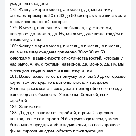
уходит, мы съедаем.
178
:
Флягу с мари в месяц, а в месяц, да, мы за зиму
съедаем примерно 30 от 30 до 50 килограмм в зависимости
от количества гостей, которые
179
:
В месяц, в месяц. А у нас было, а, ну, с гостями,
наверное, да, можно, да. Ну, мы ж мед уже везде кладём и
в выпечку, и там.
180
:
Флягу с мари в месяц, в месяц, а в месяц, а в месяц,
да, мы за зиму съедаем примерно 30 от 30 до 50
килограмм, в зависимости от количества гостей, которые у
нас было. А, ну, с гостями, наверное, да, можно, да. Ну, мы
ж мед уже везде кладём и в выпечку, и там.
181
:
Везде, везде, то есть прикуску, это там 30 дело гораздо
круче, там его куда-то в выпечку класть и так далее.
Хорошо, расскажите, пожалуйста, поподробнее по поводу
вашего дела с бизнесом. У вас опыт большой, вы и
стройкой.
182
:
Занимались.
183
:
Да, да, я занимался стройкой, строил 2 торговых
центра, но не сам строил. Я был руководителем, у меня
было много предприятий в подчинении, но весь процесс
финансирования сдачи объекта в эксплуатацию,