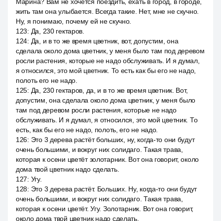
Марина? Вам не хочется поездить, ехать в город, в городе,
жить там она улыбается. Всегда такие. Нет, мне не скучно.
Ну, я понимаю, почему ей не скучно.
123
:
Да, 230 гектаров.
124
:
Да, и в то же время цветник, вот, допустим, она
сделала около дома цветник, у меня было там под деревом
росли растения, которые не надо обслуживать. И я думал,
я относился, это мой цветник. То есть как бы его не надо,
полоть его не надо.
125
:
Да, 230 гектаров, да, и в то же время цветник. Вот,
допустим, она сделала около дома цветник, у меня было
там под деревом росли растения, которые не надо
обслуживать. И я думал, я относился, это мой цветник. То
есть, как бы его не надо, полоть, его не надо.
126
:
Это 3 дерева растёт больших, ну, когда-то они будут
очень большими, и вокруг них солидаго. Такая трава,
которая к осени цветёт золотарник. Вот она говорит, около
дома твой цветник надо сделать.
127
:
Угу.
128
:
Это 3 дерева растёт. Больших. Ну, когда-то они будут
очень большими, и вокруг них солидаго. Такая трава,
которая к осени цветёт. Угу. Золотарник. Вот она говорит,
около дома твой цветник надо сделать.