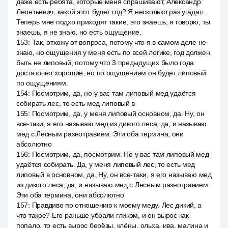
даже есть ребята, которые меня спрашивают, Александр
Леонтьевич, какой этот будет год? Я несколько раз угадал.
Теперь мне подхо приходят такие, это знаешь, я говорю, ты
знаешь, я не знаю, но есть ощущение.
153
:
Так, отхожу от вопроса, потому что я в самом деле не
знаю, но ощущения у меня есть по всей логике, год должен
быть не липовый, потому что 3 предыдущих было года
достаточно хорошие, но по ощущениям он будет липовый
по ощущениям.
154
:
Посмотрим, да, но у вас там липовый мед удаётся
собирать лес, то есть мед липовый в
155
:
Посмотрим, да, у меня липовый основном, да. Ну, он
все-таки, я его называю мед из дикого леса, да, и называю
мед с Лесным разнотравием. Эти оба термина, они
абсолютно
156
:
Посмотрим, да, посмотрим. Но у вас там липовый мед
удаётся собирать. Да, у меня липовый лес, то есть мед
липовый в основном, да. Ну, он все-таки, я его называю мед
из дикого леса, да, и называю мед с Лесным разнотравием.
Эти оба термина, они абсолютно
157
:
Правдиво по отношению к моему меду. Лес дикий, а
что такое? Его раньше убрали гликом, и он вырос как
попало, то есть вырос берёзы, клёны, ольха, ива, малина и