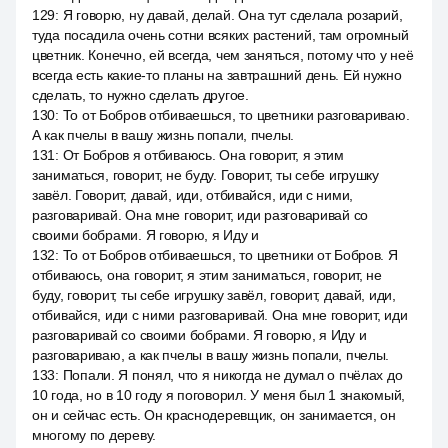
129
:
Я говорю, ну давай, делай. Она тут сделала розарий,
туда посадила очень сотни всяких растений, там огромный
цветник. Конечно, ей всегда, чем заняться, потому что у неё
всегда есть какие-то планы на завтрашний день. Ей нужно
сделать, то нужно сделать другое.
130
:
То от Бобров отбиваешься, то цветники разговариваю.
А как пчелы в вашу жизнь попали, пчелы.
131
:
От Бобров я отбиваюсь. Она говорит, я этим
заниматься, говорит, не буду. Говорит, ты себе игрушку
завёл. Говорит, давай, иди, отбивайся, иди с ними,
разговаривай. Она мне говорит, иди разговаривай со
своими бобрами. Я говорю, я Иду и
132
:
То от Бобров отбиваешься, то цветники от Бобров. Я
отбиваюсь, она говорит, я этим заниматься, говорит, не
буду, говорит, ты себе игрушку завёл, говорит, давай, иди,
отбивайся, иди с ними разговаривай. Она мне говорит, иди
разговаривай со своими бобрами. Я говорю, я Иду и
разговариваю, а как пчелы в вашу жизнь попали, пчелы.
133
:
Попали. Я понял, что я никогда не думал о пчёлах до
10 года, но в 10 году я поговорил. У меня был 1 знакомый,
он и сейчас есть. Он краснодеревщик, он занимается, он
многому по дереву.