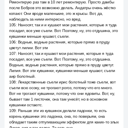
Ремонтирую раз там в 10 лет ремонтирую. Просто дамбы
после Бобров это возможно делать. Андатры очень жёстко
копают. Они вроде маленькие, это ж крысы. Вот, да,
наблюдать за ними интересно, но вред.
105
:
Наносят, так и и кушают мои растения, которые я туда
посадил, все уже съели. Вот. Поэтому, ну, это отдушина, это
кувшинки меньше кушают, съели.
106
:
Водные, водные растения, которые прямо в пруду
цветут лилии. Вот эти
107
:
Наносят, так и кушают мои растения, которые я туда
посадил, все уже съели. Вот. Поэтому, ну, это отдушина.
Водные, водные растения, которые прямо в пруду цветут.
Лилия. Вот эти кувшинки, кувшинки меньше кушают, съели
аир болотный.
108
:
Лекарственные съели ирис болотный тоже съели, вот
съели всю осоку, не трогают рогоз, потому что его много.
Вот не трогают кувшинки, потому что они ядовиты. Вот, ну,
бывает там 1 листочек, она там унесёт, но в основном
кувшинки остаютс.
109
:
Раньше эти из кувшинок делали ладонки, то есть
корень кувшинки это ладонка, она, по поверьям, она
обладает таким отпугивающим эффектом для каких-то злых
Духов, сил и так далее. То есть она