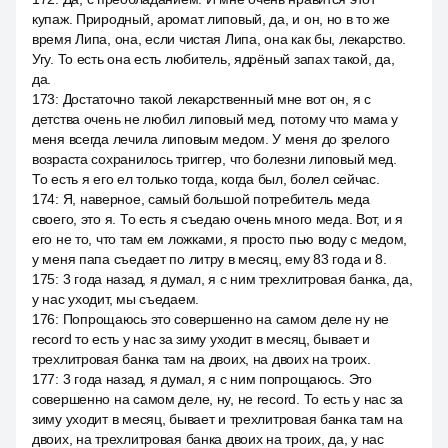
купаж. Природный, аромат липовый, да, и он, но в то же
время Липа, она, если чистая Липа, она как бы, лекарство.
Угу. То есть она есть любитель, ядрёный запах такой, да,
да.
173
:
Достаточно такой лекарственный мне вот он, я с
детства очень не любил липовый мед, потому что мама у
меня всегда лечила липовым медом. У меня до зрелого
возраста сохранилось триггер, что болезни липовый мед.
То есть я его ел только тогда, когда был, болел сейчас.
174
:
Я, наверное, самый большой потребитель меда
своего, это я. То есть я съедаю очень много меда. Вот, и я
его не то, что там ем ложками, я просто пью воду с медом,
у меня папа съедает по литру в месяц, ему 83 года и 8.
175
:
3 года назад, я думал, я с ним трехлитровая банка, да,
у нас уходит, мы съедаем.
176
:
Попрощаюсь это совершенно на самом деле ну не
record то есть у нас за зиму уходит в месяц, бывает и
трехлитровая банка там на двоих, на двоих на троих.
177
:
3 года назад, я думал, я с ним попрощаюсь. Это
совершенно на самом деле, ну, не record. То есть у нас за
зиму уходит в месяц, бывает и трехлитровая банка там на
двоих, на трехлитровая банка двоих на троих, да, у нас