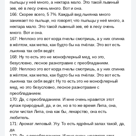
пыльцы у неё много, а нектара мало. Это такой львиный
зев, её в лесу очень много. Вот и она.
166
:
Скорее всего, 5 7%. Каждый вид льнянка много
занимает по пыльце, но говорят, что пыльцы у неё много, а
нектара мало. Это такой львиный зев, её в лесу очень
много. Вот и она.
167
:
Неплохо это вот когда пчелы смотришь, а у них спинка
в жёлтом, как метка, как будто бы на пчёлах. Это вот есть
льнянка так себя ведёт.
168
:
Ну то есть это не монофлерный мед, но это,
безусловно, лесное разнотравие с преобладанием.
169
:
Неплохо это вот когда пчелы смотришь, а у них спинка
в жёлтом, как метка, как будто бы на пчёлах. Это вот есть
льнянка так себя ведёт. Ну то есть это не монофлерный
мед, но это безусловно, лесное разнотравие с
преобладанием.
170
:
Да, с преобладанием. И мне очень нравится этот
купаж природный, да, и он, но в то же время Липа, она,
если чистая Липа, она как бы, лекарство, она есть
любитель.
171
:
Аромат липовый. Угу. То есть ядрёный запах такой, да,
да.
172
:
Да, с преобладанием. И мне очень нравится этот