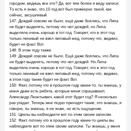
городом, видишь все это? Да, вот тем более я веду записи.
То есть я знаю, что 10 год вот был примерно такой, как
сейчас, засушливый.
147
:
Дождей совсем не было, ещё даже боялись, что Липа
не будет выделять, потому что нет дождей, но Липа
выделяла очень хорошо в тот год. Говорят, что в этот год
только ленивый не взял липовый мед, потому что, видимо,
будет не факт. Вот.
148
:
В этом году также.
149
:
Дождей совсем не было. Ещё даже боялись, что Липа
не будет выделять, потому что нет дождей. Но Липа
выделяла очень хорошо в тот год. Говорят, что в этот год
только ленивый не взял липовый мед, потому что, видимо,
в этом году также будет не факт. Вот.
150
:
Факт, потому что в прошлом году какие-то, ты знаешь, у
меня даже есть ребята, которые меня спрашивают,
Александр Леонтьевич, какой этот будет год? Я несколько
раз угадал. Теперь мне подхо приходят такие, это знаешь, я
говорю, ты знаешь, я не знаю, но есть ощущение.
151
:
Циклы вы наблюдаете вот по этим своим записям.
152
:
Факт, потому что в прошлом году какие-то циклы вы
наблюдаете вот по этим своим записям. Ты знаешь, у меня