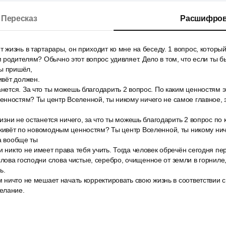
Пересказ
Расшифров
ит жизнь в тартарары, он приходит ко мне на беседу. 1 вопрос, которы
 родителям? Обычно этот вопрос удивляет. Дело в том, что если ты 
ты пришёл,
ивёт должен.
анется. За что ты можешь благодарить 2 вопрос. По каким ценностям э
нностям? Ты центр Вселенной, ты никому ничего не самое главное, э
 жизни не останется ничего, за что ты можешь благодарить 2 вопрос по
 живёт по новомодным ценностям? Ты центр Вселенной, ты никому ни
ва вообще ты
и никто не имеет права тебя учить. Тогда человек обречён сегодня п
ова господни слова чистые, серебро, очищенное от земли в горниле
ь.
ам ничто не мешает начать корректировать свою жизнь в соответствии 
елание.