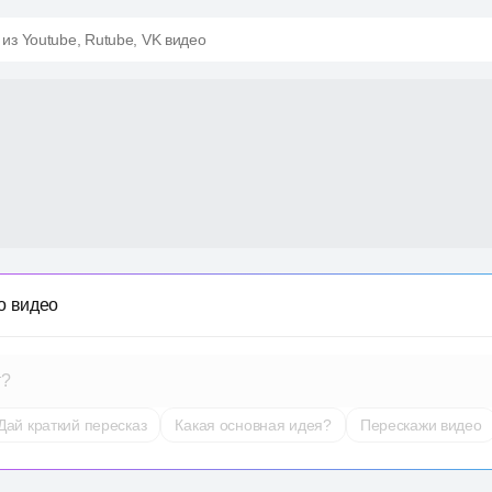
 из Youtube, Rutube, VK видео
о видео
т?
Дай краткий пересказ
Какая основная идея?
Перескажи видео