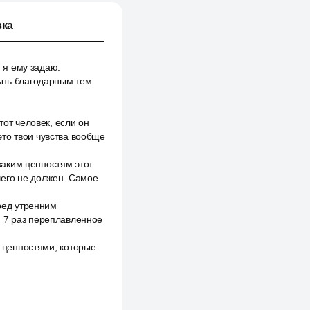
ка
й я ему задаю.
быть благодарным тем
тот человек, если он
то твои чувства вообще
 каким ценностям этот
чего не должен. Самое
еред утренним
, 7 раз переплавленное
с ценностями, которые