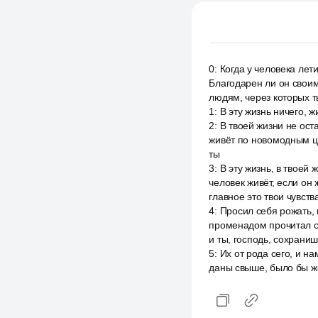
0
:
Когда у человека лет
Благодарен ли он своим
людям, через которых 
1
:
В эту жизнь ничего, ж
2
:
В твоей жизни не ост
живёт по новомодным це
ты
3
:
В эту жизнь, в твоей
человек живёт, если он
главное это твои чувст
4
:
Просил себя рожать, 
променадом прочитал сл
и ты, господь, сохраниш
5
:
Их от рода сего, и н
даны свыше, было бы ж