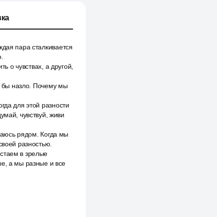
ка
ждая пара сталкивается
.
ть о чувствах, а другой,
о бы назло. Почему мы
гда для этой разности
умай, чувствуй, живи
стаюсь рядом. Когда мы
своей разностью.
астаем в зрелые
е, а мы разные и все