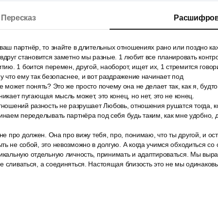
Пересказ
Расшифров
ваш партнёр, то знайте в длительных отношениях рано или поздно ка
 вдруг становится заметно мы разные. 1 любит все планировать контро
тию. 1 боится перемен, другой, наоборот, ищет их, 1 стремится говори
му что ему так безопаснее, и вот раздражение начинает под
е может понять? Это же просто почему она не делает так, как я, будт
никает пугающая мысль может, это конец, но нет, это не конец.
тношений разность не разрушает Любовь, отношения рушатся тогда, ко
чинаем переделывать партнёра под себя будь таким, как мне удобно, д
 не про должен. Она про вижу тебя, про, понимаю, что ты другой, и о
ть не собой, это невозможно в долгую. А когда учимся обходиться со 
никальную отдельную личность, принимать и адаптироваться. Мы выр
е сливаться, а соединяться. Настоящая близость это не мы одинаковы