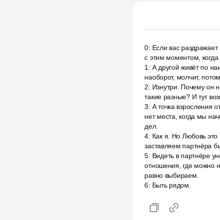
0
:
Если вас раздражает 
с этим моментом, когда
1
:
А другой живёт по наи
наоборот, молчит, пото
2
:
Изнутри. Почему он н
такие разные? И тут воз
3
:
А точка взросления о
нет места, когда мы на
дел.
4
:
Как я. Но Любовь это
заставляем партнёра бы
5
:
Видеть в партнёре у
отношения, где можно н
равно выбираем.
6
:
Быть рядом.