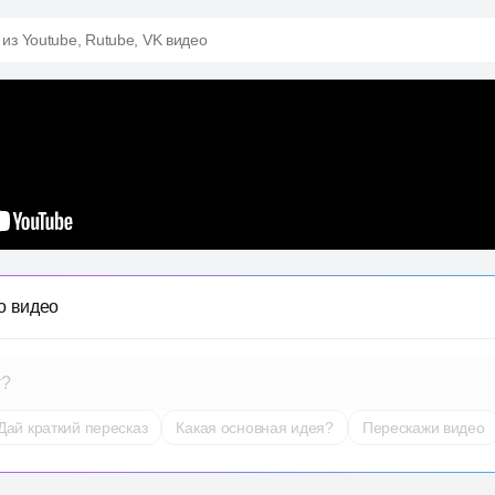
 из Youtube, Rutube, VK видео
о видео
т?
Дай краткий пересказ
Какая основная идея?
Перескажи видео