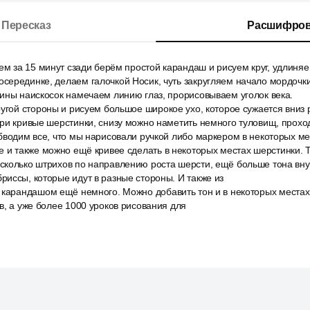
Пересказ
Расшифров
ем за 15 минут сзади берём простой карандаш и рисуем круг, удлиняе
серединке, делаем галочкой Носик, чуть закругляем начало мордочк
ины наискосок намечаем линию глаз, прорисовываем уголок века.
угой стороны и рисуем большое широкое ухо, которое сужается вниз 
ри кривые шерстинки, снизу можно наметить немного туловищ, проход
бводим все, что мы нарисовали ручкой либо маркером в некоторых ме
е и также можно ещё кривее сделать в некоторых местах шерстинки. 
колько штрихов по направлению роста шерсти, ещё больше тона внут
иссы, которые идут в разные стороны. И также из
 карандашом ещё немного. Можно добавить тон и в некоторых местах 
в, а уже более 1000 уроков рисования для