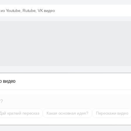
 из Youtube, Rutube, VK видео
о видео
т?
Дай краткий пересказ
Какая основная идея?
Перескажи видео