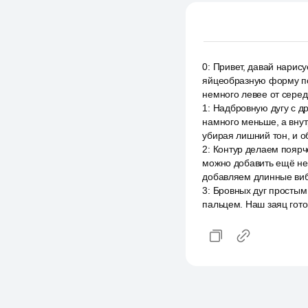
0
:
Привет, давай нарису
яйцеобразную форму по
немного левее от серед
1
:
Надбровную дугу с др
намного меньше, а внут
убирая лишний тон, и о
2
:
Контур делаем поярч
можно добавить ещё нес
добавляем длинные вибр
3
:
Бровных дуг простым
пальцем. Наш заяц гото