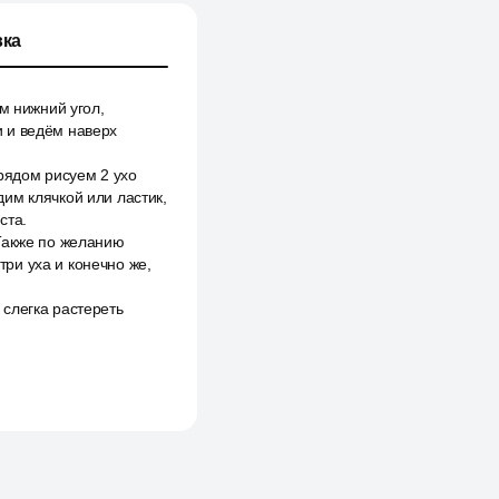
ка
м нижний угол,
и и ведём наверх
рядом рисуем 2 ухо
им клячкой или ластик,
ста.
Также по желанию
ри уха и конечно же,
слегка растереть