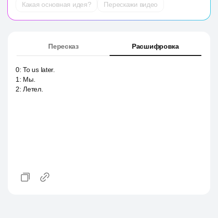
Какая основная идея?
Перескажи видео
Пересказ
Расшифровка
0
:
To us later.
1
:
Мы.
2
:
Летел.