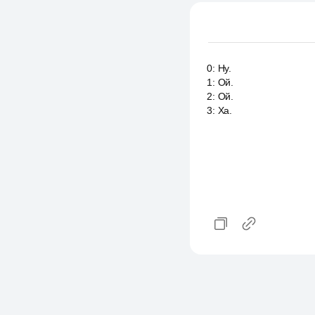
0
:
Ну.
1
:
Ой.
2
:
Ой.
3
:
Ха.