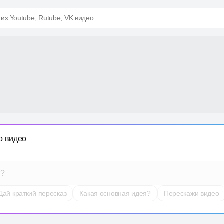
 из Youtube, Rutube, VK видео
о видео
т?
Дай краткий пересказ
Какая основная идея?
Перескажи видео