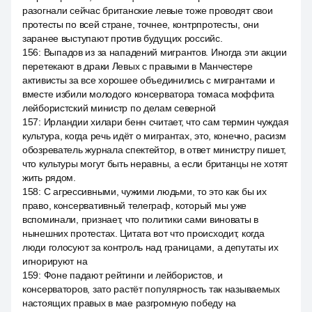
разогнали сейчас британские левые тоже проводят свои
протесты по всей стране, точнее, контрпротесты, они
заранее выступают против будущих российс.
156
:
Выпадов из за нападений мигрантов. Иногда эти акции
перетекают в драки Левых с правыми в Манчестере
активисты за все хорошее объединились с мигрантами и
вместе избили молодого консерватора томаса моффита
лейбористский министр по делам северной
157
:
Ирландии хилари бенн считает, что сам термин чуждая
культура, когда речь идёт о мигрантах, это, конечно, расизм
обозреватель журнала спектейтор, в ответ министру пишет,
что культуры могут быть неравны, а если британцы не хотят
жить рядом.
158
:
С агрессивными, чужими людьми, то это как бы их
право, консервативный телеграф, который мы уже
вспоминали, признает, что политики сами виноваты в
нынешних протестах. Цитата вот что происходит, когда
люди голосуют за контроль над границами, а депутаты их
игнорируют на
159
:
Фоне падают рейтинги и лейбористов, и
консерваторов, зато растёт популярность так называемых
настоящих правых в мае разгромную победу на