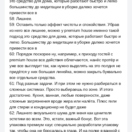
это средство для дома, которые работают быстро и легко
большинству до медитации в уборке далеко хочется
привести все в
58
:
Лишнее.
59
:
Оставить только эффект чистоты и спокойствия. Убрав
из него все лишнее, можно у premium house именно такой
подход это средство для дома, которые работают быстро и
легко. Большинству до медитации в уборке далеко хочется
привести все в
60
:
Порядок поскорее ну, например, к приходу гостей с
premium house все действия облегчаются, нанёс протёр и
уже все выглядит так, как нужно выделять на это полдня не
придётся у них большая линейка, можно закрыть буквально
все отдельные средства.
61
:
Под разные задачи. И при этом не нужно разбираться в
сложных системах. Просто выбираешь по зоне. И этого
достаточно. Кухня, ванная, любые поверхности, даже
сложные загрязнения вроде жира или налёта. Плюс гели
для стирки и кондиционер не будет даже
62
:
Лишнего визуального шума для меня как ценителя
эстетики во всем. Это, кстати, важный бонус. Вот эта
упаковка премиум хаус специально разработали упаковку
так, чтобы она не бросалась в глаза. И на полке в ванной с