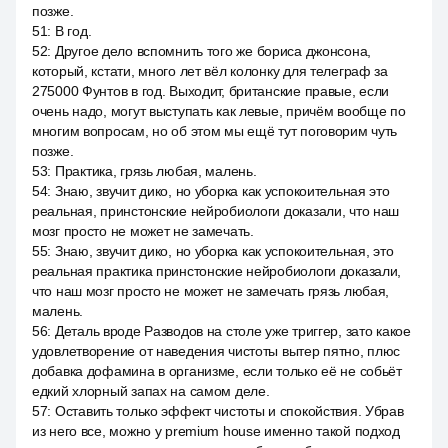
позже.
51
:
В год.
52
:
Другое дело вспомнить того же бориса джонсона,
который, кстати, много лет вёл колонку для телеграф за
275000 Фунтов в год. Выходит, британские правые, если
очень надо, могут выступать как левые, причём вообще по
многим вопросам, но об этом мы ещё тут поговорим чуть
позже.
53
:
Практика, грязь любая, малень.
54
:
Знаю, звучит дико, но уборка как успокоительная это
реальная, принстонские нейробиологи доказали, что наш
мозг просто не может не замечать.
55
:
Знаю, звучит дико, но уборка как успокоительная, это
реальная практика принстонские нейробиологи доказали,
что наш мозг просто не может не замечать грязь любая,
малень.
56
:
Деталь вроде Разводов на столе уже триггер, зато какое
удовлетворение от наведения чистоты вытер пятно, плюс
добавка дофамина в организме, если только её не собьёт
едкий хлорный запах на самом деле.
57
:
Оставить только эффект чистоты и спокойствия. Убрав
из него все, можно у premium house именно такой подход