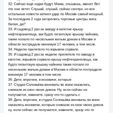
32
:
Сейчас ещё ходки будут. Мама, слышишь, звенит. Вот
это они летят. Слушай, слушай, сейчас смотри, но все
остальные новости затмил удар по Москве самый мощный.
За последние 2 года загорелись торговые центры мега
белая, да?
33
:
И садовод 2 раз за заводу в капотне крышу
нефтехранилища, как будто гигантскую крышку чайника,
также попало по нескольким жилым домам в Москве и
области пострадали минимум 17 человек, в том числе.
34
:
Неделю прилетело по взрывом сорвало.
35
:
И садовод 2 раз за неделю прилетело по заводу в
капотне, взрывом сорвало крышу нефтехранилища, как
будто гигантскую крышку чайника также попало по
нескольким жилым домам в Москве и области пострадали
минимум 17 человек в том числе.
36
:
Дети, впрочем, в москвичи, которые
37
:
Студии Соловьёва виноваты во всем оказались,
снимали из окон своих домов. Ну, если сейчас не
получается, извините, сразу что-то сделать с
38
:
Дети, впрочем, в студии Соловьёва виноваты во всем
оказались москвичи, которые снимали из окон своих домов
ну, если сейчас не получается, извините, сразу что-то