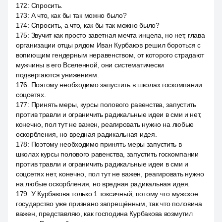
172
:
Спросить.
173
:
А что, как бы так можно было?
174
:
Спросить, а что, как бы так можно было?
175
:
Звучит как просто заветная мечта инцела, но нет, глава
организации отцы рядом Иван Курбаков решил бороться с
вопиющим гендерным неравенством, от которого страдают
мужчины в его Вселенной, они систематически
подвергаются унижениям.
176
:
Поэтому необходимо запустить в школах госкомпании
соцсетях.
177
:
Принять меры, курсы полового равенства, запустить
против травли и ограничить радикальные идеи в сми и нет,
конечно, пол тут не важен, реагировать нужно на любые
оскорбления, но вредная радикальная идея.
178
:
Поэтому необходимо принять меры запустить в
школах курсы полового равенства, запустить госкомпании
против травли и ограничить радикальные идеи в сми и
соцсетях нет, конечно, пол тут не важен, реагировать нужно
на любые оскорбления, но вредная радикальная идея.
179
:
У Курбакова только 1 токсичный, потому что мужское
государство уже признано запрещённым, так что половина
важен, представляю, как господина Курбакова возмутил