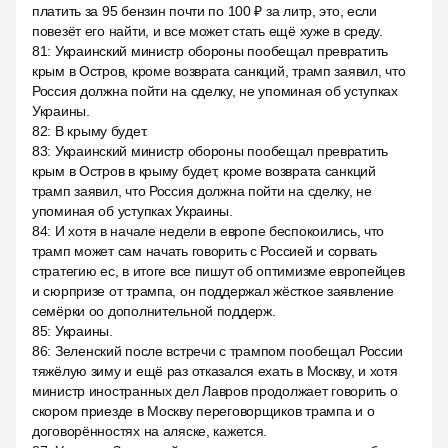
платить за 95 бензин почти по 100 ₽ за литр, это, если
повезёт его найти, и все может стать ещё хуже в среду.
81
:
Украинский министр обороны пообещал превратить
крым в Остров, кроме возврата санкций, трамп заявил, что
Россия должна пойти на сделку, не упоминая об уступках
Украины.
82
:
В крыму будет.
83
:
Украинский министр обороны пообещал превратить
крым в Остров в крыму будет, кроме возврата санкций
трамп заявил, что Россия должна пойти на сделку, не
упоминая об уступках Украины.
84
:
И хотя в начале недели в европе беспокоились, что
трамп может сам начать говорить с Россией и сорвать
стратегию ес, в итоге все пишут об оптимизме европейцев
и сюрпризе от трампа, он поддержал жёсткое заявление
семёрки оо дополнительной поддерж.
85
:
Украины.
86
:
Зеленский после встречи с трампом пообещал России
тяжёлую зиму и ещё раз отказался ехать в Москву, и хотя
министр иностранных дел Лавров продолжает говорить о
скором приезде в Москву переговорщиков трампа и о
договорённостях на аляске, кажется.