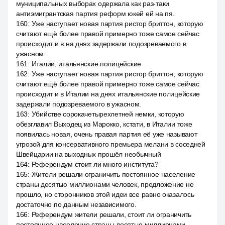
муниципальных выборах одержала как раз-таки
антиэмигрантская партия реформ юкей ей на пя.
160
:
Уже наступает новая партия ристор бриттон, которую
считают ещё более правой примерно тоже самое сейчас
происходит и в на днях задержали подозреваемого в
ужасном.
161
:
Италии, итальянские полицейские
162
:
Уже наступает новая партия ристор бриттон, которую
считают ещё более правой примерно тоже самое сейчас
происходит и в Италии на днях итальянские полицейские
задержали подозреваемого в ужасном.
163
:
Убийстве сорокачетырехлетней немки, которую
обезглавил Выходец из Марокко, кстати, в Италии тоже
появилась новая, очень правая партия её уже называют
угрозой для консервативного премьера мелани в соседней
Швейцарии на выходных прошёл необычный
164
:
Референдум стоит ли много института?
165
:
Жители решали ограничить постоянное население
страны десятью миллионами человек, предложение не
прошло, но сторонников этой идеи все равно оказалось
достаточно по данным независимого.
166
:
Референдум жители решали, стоит ли ограничить
постоянное население страны десятью миллионами