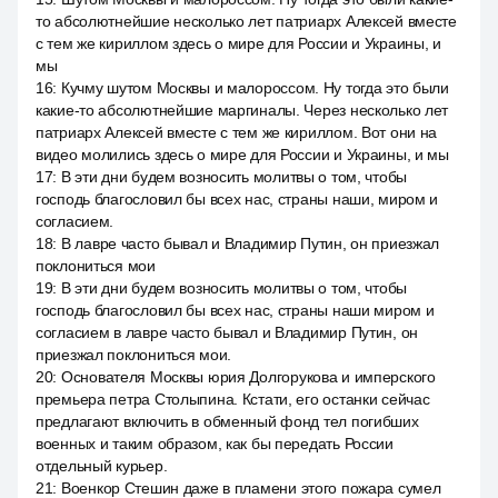
то абсолютнейшие несколько лет патриарх Алексей вместе
с тем же кириллом здесь о мире для России и Украины, и
мы
16
:
Кучму шутом Москвы и малороссом. Ну тогда это были
какие-то абсолютнейшие маргиналы. Через несколько лет
патриарх Алексей вместе с тем же кириллом. Вот они на
видео молились здесь о мире для России и Украины, и мы
17
:
В эти дни будем возносить молитвы о том, чтобы
господь благословил бы всех нас, страны наши, миром и
согласием.
18
:
В лавре часто бывал и Владимир Путин, он приезжал
поклониться мои
19
:
В эти дни будем возносить молитвы о том, чтобы
господь благословил бы всех нас, страны наши миром и
согласием в лавре часто бывал и Владимир Путин, он
приезжал поклониться мои.
20
:
Основателя Москвы юрия Долгорукова и имперского
премьера петра Столыпина. Кстати, его останки сейчас
предлагают включить в обменный фонд тел погибших
военных и таким образом, как бы передать России
отдельный курьер.
21
:
Военкор Стешин даже в пламени этого пожара сумел