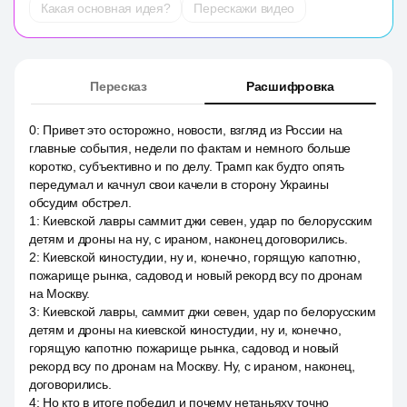
Какая основная идея?
Перескажи видео
Пересказ
Расшифровка
0
:
Привет это осторожно, новости, взгляд из России на
главные события, недели по фактам и немного больше
коротко, субъективно и по делу. Трамп как будто опять
передумал и качнул свои качели в сторону Украины
обсудим обстрел.
1
:
Киевской лавры саммит джи севен, удар по белорусским
детям и дроны на ну, с ираном, наконец договорились.
2
:
Киевской киностудии, ну и, конечно, горящую капотню,
пожарище рынка, садовод и новый рекорд всу по дронам
на Москву.
3
:
Киевской лавры, саммит джи севен, удар по белорусским
детям и дроны на киевской киностудии, ну и, конечно,
горящую капотню пожарище рынка, садовод и новый
рекорд всу по дронам на Москву. Ну, с ираном, наконец,
договорились.
4
:
Но кто в итоге победил и почему нетаньяху точно