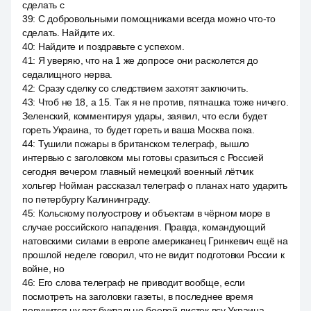
сделать с
39
:
С добровольными помощниками всегда можно что-то
сделать. Найдите их.
40
:
Найдите и поздравьте с успехом.
41
:
Я уверяю, что на 1 же допросе они расколется до
седалищного нерва.
42
:
Сразу сделку со следствием захотят заключить.
43
:
Чтоб не 18, а 15. Так я не против, пятнашка тоже ничего.
Зеленский, комментируя удары, заявил, что если будет
гореть Украина, то будет гореть и ваша Москва пока.
44
:
Тушили пожары в британском телеграф, вышло
интервью с заголовком мы готовы сразиться с Россией
сегодня вечером главный немецкий военный лётчик
хольгер Нойман рассказал телеграф о планах нато ударить
по петербургу Калининграду.
45
:
Кольскому полуострову и объектам в чёрном море в
случае российского нападения. Правда, командующий
натовскими силами в европе американец Гринкевич ещё на
прошлой неделе говорил, что не видит подготовки России к
войне, но
46
:
Его слова телеграф не приводит вообще, если
посмотреть на заголовки газеты, в последнее время
получится ну вот буквально боевой листок всу Украина