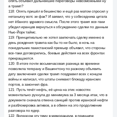
опять объявил дальнейшие переговоры невозможными ну
а трамп?
118
:
Опять пришёл в бешенство и ещё раз матом спросил у
нетаньяху вотс зе фак? И заявил, что у собеседника цитата
нет ёбаного здравого смысла. После этого трамп все-таки
убедил иранцев вернуться к обсуждению сделки по данным
Нью-Йорк таймс.
119
:
Принципиально не хотел заключать сделку именно в
день рождения трампа как бы то ни было, в ночь на
понедельник пакистанский премьер объявил, что стороны
все-таки договорились, боевые действия на всех фронтах
прекращаются.
120
:
В итоге почти восьмичасовая разница во времени
позволила тегерану и Вашингтону по разному объявить
дату заключения сделки трамп поздравил всех с концом
войны и написал, что штаты снимают блокаду иранских
портов, а закончил фра.
121
:
Пусть течёт нефть, её цена на этих новостях
моментально рухнула до минимума за 3 месяца итак, что в
документе сначала отмена санкций против иранской нефти
и разблокировка активов, а в обмен на это продолжение
разговора по ядер.
122
:
Вопросом эту тему в меморандум, в принципе