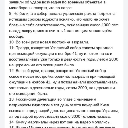
заявили об ударе возмездия по военным объектам в
минобороны говорят, что по лавре.
9
:
Не били, а в собор попала украинская ракета пэтриот с
истёкшим сроком годности понятно, что никто не хочет
брать на себя ответственность, основанную около 1000 лет
назад, лавру принято считать 1 настоящим монастырём
вообще.
10
:
Во всей руси новая постройка взорвали.
11
:
Правда, конкретно Успенский собор совсем оригинал
при немецкой оккупации в ноябре 41, ну и потом начали
восстанавливать уже только в девяностые годы, летом 2000
на церемонии его освещения была.
12
:
Во всей руси, правда, конкретно Успенский собор
совсем новая постройка оригинал взорвали при немецкой
оккупации в ноябре 41, ну и потом начали восстанавливать
уже только в девяностые годы, летом 2000, на церемонии
его освещения была.
13
:
Российская делегация во главе с нынешним
патриархом кириллом в тот день газета вечерний Киев
вышла с передовицей день национального позора Украины,
а под лаврой протестовали около 3000 человек называ.
14
:
Кучму маргиналы через вот они на видео молились.
15
:
Шутом Москвы и малороссом. Ну тогда это были какие-