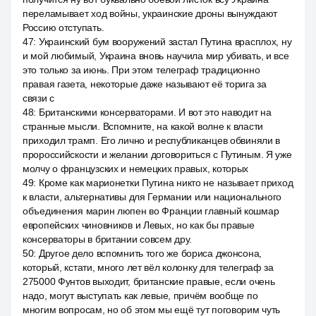
переламывает ход войны, украинские дроны вынуждают
Россию отступать.
47
:
Украинский бум вооружений застал Путина врасплох, ну
и мой любимый, Украина вновь научила мир убивать, и все
это только за июнь. При этом телеграф традиционно
правая газета, некоторые даже называют её торига за
связи с
48
:
Британскими консерваторами. И вот это наводит на
странные мысли. Вспомните, на какой волне к власти
приходил трамп. Его лично и республиканцев обвиняли в
пророссийскости и желании договориться с Путиным. Я уже
молчу о французских и немецких правых, которых
49
:
Кроме как марионетки Путина никто не называет приход
к власти, альтернативы для Германии или национального
объединения марин люпен во Франции главный кошмар
европейских чиновников и Левых, но как бы правые
консерваторы в британии совсем дру.
50
:
Другое дело вспомнить того же бориса джонсона,
который, кстати, много лет вёл колонку для телеграф за
275000 Фунтов выходит, британские правые, если очень
надо, могут выступать как левые, причём вообще по
многим вопросам, но об этом мы ещё тут поговорим чуть