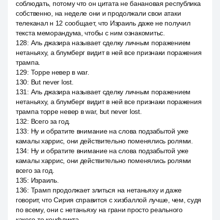
соблюдать, потому что он цитата не банановая республика
собственно, на неделе они и продолжали свои атаки
телеканал н 12 сообщает, что Израиль даже не получил
текста меморандума, чтобы с ним ознакомитьс.
128
:
Аль джазира называет сделку личным поражением
нетаньяху, а блумберг видит в ней все признаки поражения
трампа.
129
:
Торре невер в war.
130
:
But never lost.
131
:
Аль джазира называет сделку личным поражением
нетаньяху, а блумберг видит в ней все признаки поражения
трампа торре невер в war, but never lost.
132
:
Всего за год.
133
:
Ну и обратите внимание на слова подзабытой уже
камалы харрис, они действительно поменялись ролями.
134
:
Ну и обратите внимание на слова подзабытой уже
камалы харрис, они действительно поменялись ролями
всего за год.
135
:
Израиль.
136
:
Трамп продолжает злиться на нетаньяху и даже
говорит, что Сирия справится с хизбаллой лучше, чем, судя
по всему, они с нетаньяху на грани просто реального
какого-то конфликта.