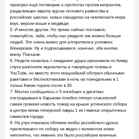
проиграл ещё поговорим о протестах против мигрантов,
разделивших европу курсах полового равенства в
российских школах, новых скандалах на чемпионате мира
воук, версии маши и медведя.
5
:
И многом другом. Но прямо сейчас поставьте,
пожалуйста, лайк, чтобы нас увидело как можно больше
людей. Это очень важно для алгоритмов в условиях
блокировок. Ну и подписываемся, конечно, обе кнопки
внизу. Поехали.
6
:
Неделя началась с ожидания удара орешником по Киеву
слухи разгоняли журналисты и говорящие головы в
YouTube, но вместо этого мощнейший обстрел обычными
ракетами и беспилотниками в ночь на понедельник в 1
только Киеве горело почти в 30.
7
:
Местах сообщалось о 5 погибших и десятках
пострадавших в Харькове погибло пятеро спасателей
самая громкая новость пожар на крыше успенского собора
в центре киево печерской лавры 1 из главных открыточных
символов города.
8
:
На утро показала обломки якобы российского дрона,
прилетевшего по собору на видео с моментом атаки
непонятно, что именно это было российские военные