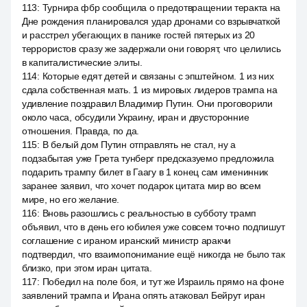
113
:
Турнира фбр сообщила о предотвращении теракта на
Дне рождения планировался удар дронами со взрывчаткой
и расстрел убегающих в панике гостей пятерых из 20
террористов сразу же задержали они говорят, что целились
в капиталистические элиты.
114
:
Которые едят детей и связаны с эпштейном. 1 из них
сдала собственная мать. 1 из мировых лидеров трампа на
удивление поздравил Владимир Путин. Они проговорили
около часа, обсудили Украину, иран и двусторонние
отношения. Правда, по да.
115
:
В белый дом Путин отправлять не стал, ну а
подзабытая уже Грета тунберг предсказуемо предложила
подарить трампу билет в Гаагу в 1 конец сам именинник
заранее заявил, что хочет подарок цитата мир во всем
мире, но его желание.
116
:
Вновь разошлись с реальностью в субботу трамп
объявил, что в день его юбилея уже совсем точно подпишут
соглашение с ираном иранский министр аракчи
подтвердил, что взаимопонимание ещё никогда не было так
близко, при этом иран цитата.
117
:
Победил на поле боя, и тут же Израиль прямо на фоне
заявлений трампа и Ирана опять атаковал Бейрут иран