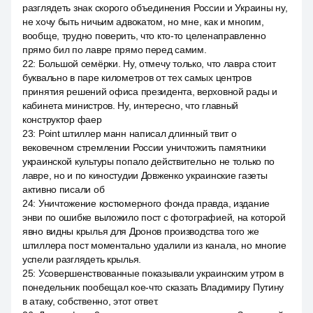
разглядеть знак скорого объединения России и Украины ну,
не хочу быть ничьим адвокатом, но мне, как и многим,
вообще, трудно поверить, что кто-то целенаправленно
прямо бил по лавре прямо перед самим.
22
:
Большой семёрки. Ну, отмечу только, что лавра стоит
буквально в паре километров от тех самых центров
принятия решений офиса президента, верховной рады и
кабинета министров. Ну, интересно, что главный
конструктор фаер
23
:
Point штиллер манн написал длинный твит о
вековечном стремлении России уничтожить памятники
украинской культуры попало действительно не только по
лавре, но и по киностудии Довженко украинские газеты
активно писали об
24
:
Уничтожение костюмерного фонда правда, издание
энви по ошибке выложило пост с фотографией, на которой
явно видны крылья для Дронов производства того же
штиллера пост моментально удалили из канала, но многие
успели разглядеть крылья.
25
:
Усовершенствованные показывали украинским утром в
понедельник пообещал кое-что сказать Владимиру Путину
в атаку, собственно, этот ответ.