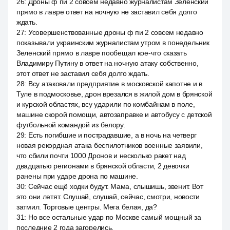
26
:
Дроны ф пи 2 совсем недавно журналистам Зеленский
прямо в лавре ответ на ночную не заставил себя долго
ждать.
27
:
Усовершенствованные дроны ф пи 2 совсем недавно
показывали украинским журналистам утром в понедельник
Зеленский прямо в лавре пообещал кое-что сказать
Владимиру Путину в ответ на ночную атаку собственно,
этот ответ не заставил себя долго ждать.
28
:
Всу атаковали предприятие в московской капотне и в
Туле в подмосковье, дрон врезался в жилой дом в брянской
и курской областях, всу ударили по комбайнам в поле,
машине скорой помощи, автозаправке и автобусу с детской
футбольной командой из белору.
29
:
Есть погибшие и пострадавшие, а в ночь на четверг
новая рекордная атака беспилотников военные заявили,
что сбили почти 1000 Дронов и несколько ракет над
двадцатью регионами в брянской области, 2 девочки
ранены при ударе дрона по машине.
30
:
Сейчас ещё ходки будут. Мама, слышишь, звенит. Вот
это они летят. Слушай, слушай, сейчас, смотри, новости
затмил. Торговые центры. Мега белая, да?
31
:
Но все остальные удар по Москве самый мощный за
последние 2 года загорелись.