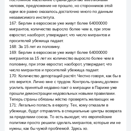
человек, предложение не прошло, но сторонников этой
идеи все равно оказалось достаточно много по данным
независимого института.
167
:
Берлин в евросоюзе уже живут более 64000000
мигрантов, количество выросло более чем в, при этом
евростат, наоборот, утверждает, что число мигрантов и
просителей убежища падает.
168
:
За 15 лет их половину.
169
:
Берлин в евросоюзе уже живут более 64000000
мигрантов за 15 лет их количество выросло более чем в
половину, при этом евростат, наоборот, утверждает, что
число мигрантов и просителей убежища падает.
170
:
Количество депортаций растёт. Честно говоря, как бы в
это верится. Лично мне с трудом. Контроль границ должен
усилить принятый недавно пакт о миграции в Париже уже
прошли демонстрации недовольных новыми правилами.
Теперь страны обязаны жёстко проверять желающих не
171
:
Легально попасть в европу. Тех, кому отказали в
убежище, будут отправлять в специальные центры возврата
за пределами союза. То есть выходит, что европейские
политики просто решили сделать мигрантов, которые им не
нужны, как бы чужой проблемой. Здесь хо.