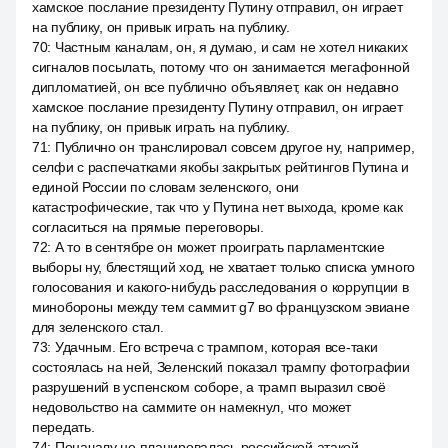
хамское послание президенту Путину отправил, он играет
на публику, он привык играть на публику.
70
:
Частным каналам, он, я думаю, и сам не хотел никаких
сигналов посылать, потому что он занимается мегафонной
дипломатией, он все публично объявляет, как он недавно
хамское послание президенту Путину отправил, он играет
на публику, он привык играть на публику.
71
:
Публично он транслировал совсем другое ну, например,
селфи с распечатками якобы закрытых рейтингов Путина и
единой России по словам зеленского, они
катастрофические, так что у Путина нет выхода, кроме как
согласиться на прямые переговоры.
72
:
А то в сентябре он может проиграть парламентские
выборы ну, блестящий ход, не хватает только списка умного
голосования и какого-нибудь расследования о коррупции в
минобороны между тем саммит g7 во французском эвиане
для зеленского стал.
73
:
Удачным. Его встреча с трампом, которая все-таки
состоялась на ней, Зеленский показал трампу фотографии
разрушений в успенском соборе, а трамп выразил своё
недовольство на саммите он намекнул, что может
передать.
74
:
Поначалу не планировалась российской атакой.