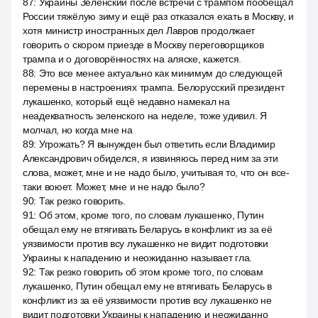
87
:
Украины Зеленский после встречи с трампом пообещал
России тяжёлую зиму и ещё раз отказался ехать в Москву, и
хотя министр иностранных дел Лавров продолжает
говорить о скором приезде в Москву переговорщиков
трампа и о договорённостях на аляске, кажется.
88
:
Это все менее актуально как минимум до следующей
перемены в настроениях трампа. Белорусский президент
лукашенко, который ещё недавно намекал на
неадекватность зеленского на неделе, тоже удивил. Я
молчал, но когда мне на
89
:
Угрожать? Я вынужден был ответить если Владимир
Александрович обиделся, я извиняюсь перед ним за эти
слова, может, мне и не надо было, учитывая то, что он все-
таки воюет. Может, мне и не надо было?
90
:
Так резко говорить.
91
:
Об этом, кроме того, по словам лукашенко, Путин
обещал ему не втягивать Беларусь в конфликт из за её
уязвимости против всу лукашенко не видит подготовки
Украины к нападению и неожиданно называет гла.
92
:
Так резко говорить об этом кроме того, по словам
лукашенко, Путин обещал ему не втягивать Беларусь в
конфликт из за её уязвимости против всу лукашенко не
видит подготовки Украины к нападению и неожиданно