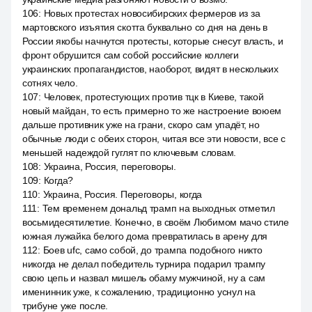
106
:
Новых протестах новосибирских фермеров из за
мартовского изъятия скотта буквально со дня на день в
России якобы начнутся протесты, которые снесут власть, и
фронт обрушится сам собой российские коллеги
украинских пропагандистов, наоборот, видят в нескольких
сотнях чело.
107
:
Человек, протестующих против тцк в Киеве, такой
новый майдан, то есть примерно то же настроение воюем
дальше противник уже на грани, скоро сам упадёт, но
обычные люди с обеих сторон, читая все эти новости, все с
меньшей надеждой гуглят по ключевым словам.
108
:
Украина, Россия, переговоры.
109
:
Когда?
110
:
Украина, Россия. Переговоры, когда
111
:
Тем временем дональд трамп на выходных отметил
восьмидесятилетие. Конечно, в своём Любимом мачо стиле
южная лужайка белого дома превратилась в арену для
112
:
Боев ufc, само собой, до трампа подобного никто
никогда не делал победитель турнира подарил трампу
свою цепь и назвал мишель обаму мужчиной, ну а сам
именинник уже, к сожалению, традиционно уснул на
трибуне уже после.