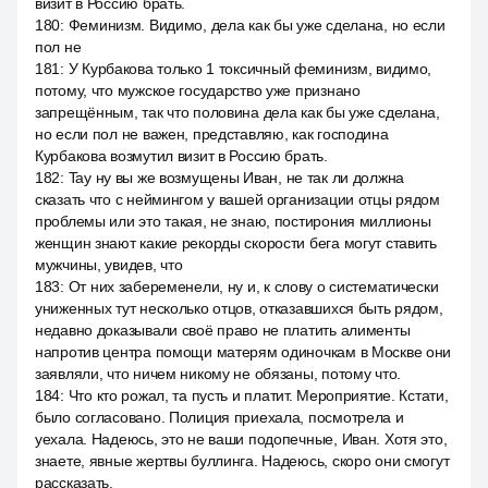
визит в Россию брать.
180
:
Феминизм. Видимо, дела как бы уже сделана, но если
пол не
181
:
У Курбакова только 1 токсичный феминизм, видимо,
потому, что мужское государство уже признано
запрещённым, так что половина дела как бы уже сделана,
но если пол не важен, представляю, как господина
Курбакова возмутил визит в Россию брать.
182
:
Tay ну вы же возмущены Иван, не так ли должна
сказать что с неймингом у вашей организации отцы рядом
проблемы или это такая, не знаю, постирония миллионы
женщин знают какие рекорды скорости бега могут ставить
мужчины, увидев, что
183
:
От них забеременели, ну и, к слову о систематически
униженных тут несколько отцов, отказавшихся быть рядом,
недавно доказывали своё право не платить алименты
напротив центра помощи матерям одиночкам в Москве они
заявляли, что ничем никому не обязаны, потому что.
184
:
Что кто рожал, та пусть и платит. Мероприятие. Кстати,
было согласовано. Полиция приехала, посмотрела и
уехала. Надеюсь, это не ваши подопечные, Иван. Хотя это,
знаете, явные жертвы буллинга. Надеюсь, скоро они смогут
рассказать.