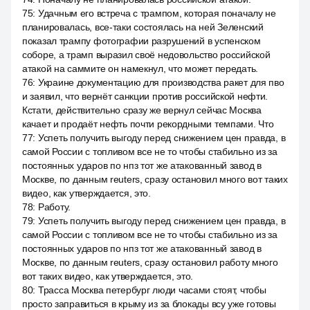
75
:
Удачным его встреча с трампом, которая поначалу не
планировалась, все-таки состоялась на ней Зеленский
показал трампу фотографии разрушений в успенском
соборе, а трамп выразил своё недовольство российской
атакой на саммите он намекнул, что может передать.
76
:
Украине документацию для производства ракет для пво
и заявил, что вернёт санкции против российской нефти.
Кстати, действительно сразу же вернул сейчас Москва
качает и продаёт нефть почти рекордными темпами. Что
77
:
Успеть получить выгоду перед снижением цен правда, в
самой России с топливом все не то чтобы стабильно из за
постоянных ударов по нпз тот же атакованный завод в
Москве, по данным reuters, сразу остановил много вот таких
видео, как утверждается, это.
78
:
Работу.
79
:
Успеть получить выгоду перед снижением цен правда, в
самой России с топливом все не то чтобы стабильно из за
постоянных ударов по нпз тот же атакованный завод в
Москве, по данным reuters, сразу остановил работу много
вот таких видео, как утверждается, это.
80
:
Трасса Москва петербург люди часами стоят, чтобы
просто заправиться в крыму из за блокады всу уже готовы