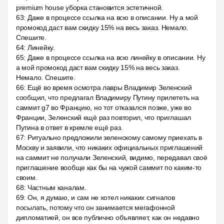
premium house уборка становится эстетичной.
63
:
Даже в процессе ссылка на всю в описании. Ну а мой
промокод даст вам скидку 15% на весь заказ. Немало.
Спешите.
64
:
Линейку.
65
:
Даже в процессе ссылка на всю линейку в описании. Ну
а мой промокод даст вам скидку 15% на весь заказ.
Немало. Спешите.
66
:
Ещё во время осмотра лавры Владимир Зеленский
сообщил, что предлагал Владимиру Путину прилететь на
саммит g7 во Францию, но тот отказался позже, уже во
Франции, Зеленский ещё раз повторил, что приглашал
Путина в ответ в кремле ещё раз.
67
:
Ритуально предложили зеленскому самому приехать в
Москву и заявили, что никаких официальных приглашений
на саммит не получали Зеленский, видимо, передавал своё
приглашение вообще как бы на чужой саммит по каким-то
своим.
68
:
Частным каналам.
69
:
Он, я думаю, и сам не хотел никаких сигналов
посылать, потому что он занимается мегафонной
дипломатией, он все публично объявляет, как он недавно