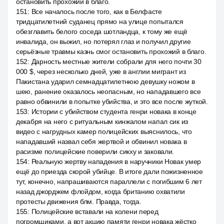
остановить прохожий в благо.
151
:
Все началось после того, как в Белфасте
тридцатилетний суданец прямо на улице попытался
обезглавить белого соседа шотландца, к тому же ещё
инвалида, он выжил, но потерял глаз и получил другие
серьёзные травмы казнь смог остановить прохожий в благо.
152
:
Дарность местные жители собрали для него почти 30
000 $, через несколько дней, уже в англии мигрант из
Пакистана ударил семнадцатилетнюю девушку ножом в
шею, ранение оказалось неопасным, но нападавшего все
равно обвинили в попытке убийства, и это все после жуткой.
153
:
Истории с убийством студента генри новака в конце
декабря на него с ритуальным кинжалом напал сик из
видео с нагрудных камер полицейских выяснилось, что
нападавший назвал себя жертвой и обвинил новака в
расизме полицейские поверили сикху и заковали.
154
:
Реальную жертву нападения в наручники Новак умер
ещё до приезда скорой убийце. В итоге дали пожизненное
тут, конечно, напрашиваются параллели с погибшим 6 лет
назад джорджем флойдом, когда британию охватили
протесты движения блм. Правда, тогда.
155
:
Полицейские вставали на колени перед
погромщиками, а вот акцию памяти генри новака жёстко