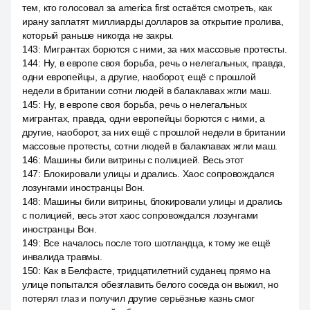
тем, кто голосовал за america first остаётся смотреть, как
ирану заплатят миллиарды долларов за открытие пролива,
который раньше никогда не закры.
143
:
Мигрантах борются с ними, за них массовые протесты.
144
:
Ну, в европе своя борьба, речь о нелегальных, правда,
одни европейцы, а другие, наоборот, ещё с прошлой
недели в британии сотни людей в балаклавах жгли маш.
145
:
Ну, в европе своя борьба, речь о нелегальных
мигрантах, правда, одни европейцы борются с ними, а
другие, наоборот, за них ещё с прошлой недели в британии
массовые протесты, сотни людей в балаклавах жгли маш.
146
:
Машины били витрины с полицией. Весь этот
147
:
Блокировали улицы и дрались. Хаос сопровождался
лозунгами иностранцы Вон.
148
:
Машины били витрины, блокировали улицы и дрались
с полицией, весь этот хаос сопровождался лозунгами
иностранцы Вон.
149
:
Все началось после того шотландца, к тому же ещё
инвалида травмы.
150
:
Как в Белфасте, тридцатилетний суданец прямо на
улице попытался обезглавить белого соседа он выжил, но
потерял глаз и получил другие серьёзные казнь смог