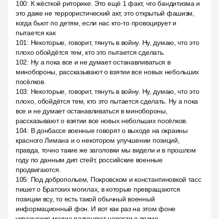
100
:
К жёсткой риторике. Это ещё 1 факт, что бандитизма и
это даже не террористический акт, это открытый фашизм,
когда бьют по детям, если нас кто-то провоцирует и
пытается как
101
:
Некоторые, говорит, тянуть в войну. Ну, думаю, что это
плохо обойдётся тем, кто это пытается сделать.
102
:
Ну а пока все и не думает останавливаться в
минобороны, рассказывают о взятии все новых небольших
посёлков.
103
:
Некоторые, говорит, тянуть в войну. Ну, думаю, что это
плохо, обойдётся тем, кто это пытается сделать. Ну а пока
все и не думает останавливаться в минобороны,
рассказывают о взятии все новых небольших посёлков.
104
:
В донбассе военные говорят о выходе на окраины
красного Лимана и о некотором улучшении позиций,
правда, точно такие же заголовки мы видели и в прошлом
году по данным дип стейт, российские военные
продвигаются.
105
:
Под добропольем, Покровском и константиновкой тасс
пишет о Братских могилах, в которые превращаются
позиции всу, то есть такой обычный военный
информационный фон. И вот как раз на этом фоне
украинские медиа разгоняют новости о возмо.