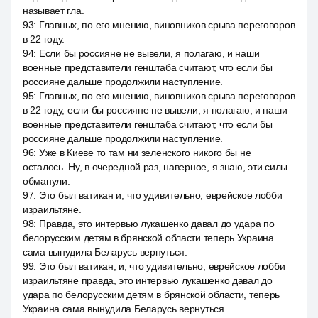
называет гла.
93
:
Главных, по его мнению, виновников срыва переговоров
в 22 году.
94
:
Если бы россияне не вывели, я полагаю, и наши
военные представители генштаба считают, что если бы
россияне дальше продолжили наступление.
95
:
Главных, по его мнению, виновников срыва переговоров
в 22 году, если бы россияне не вывели, я полагаю, и наши
военные представители генштаба считают, что если бы
россияне дальше продолжили наступление.
96
:
Уже в Киеве то там ни зеленского никого бы не
осталось. Ну, в очередной раз, наверное, я знаю, эти силы
обманули.
97
:
Это был ватикан и, что удивительно, еврейское лобби
израильтяне.
98
:
Правда, это интервью лукашенко давал до удара по
белорусским детям в брянской области теперь Украина
сама вынудила Беларусь вернуться.
99
:
Это был ватикан, и, что удивительно, еврейское лобби
израильтяне правда, это интервью лукашенко давал до
удара по белорусским детям в брянской области, теперь
Украина сама вынудила Беларусь вернуться.