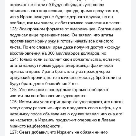
включать не стали её будут обсуждать уже после
официального подписания, правда, трамп сразу заявил,
что у Ирана никогда не будет ядерного оружия, но он
вообще, как мы знаем, любит громкие заявления в элект.
123
:
Электронном формате от американцев. Соглашение
подписал вице президент венс. Он заявил, что штаты
протягивают ирану руку и готовы начать все с чистого
листа. По его словам, иран даже получит доступ к фонду
восстановления на 300 миллиардов долларов, но
124
:
Только если выполнит свои обязательства, если нет,
штаты нанесут новые удары американцы фактически
признали право Ирана брать плату за проход через
ормузский пролив, но те в качестве жеста доброй воли не
будут брать денег ближайшие 2 me.
125
:
Уже вечером в понедельник трамп сообщил о
частичном возобновлении судоходства.
126
:
Источники уолл стрит джорнал утверждают, что штаты
могут сразу разрешить ирану продавать свою нефть, ну а
нетаньяху после объявления о сделке заявил, что она его
не касается, а Израиль продолжит операцию в Ливане
министр нацбезопасности.
127
:
Gears добавил, что Израиль не обязан ничего