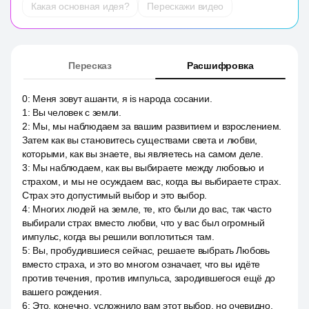
Какая основная идея?
Перескажи видео
Пересказ
Расшифровка
0
:
Меня зовут ашанти, я is народа сосании.
1
:
Вы человек с земли.
2
:
Мы, мы наблюдаем за вашим развитием и взрослением.
Затем как вы становитесь существами света и любви,
которыми, как вы знаете, вы являетесь на самом деле.
3
:
Мы наблюдаем, как вы выбираете между любовью и
страхом, и мы не осуждаем вас, когда вы выбираете страх.
Страх это допустимый выбор и это выбор.
4
:
Многих людей на земле, те, кто были до вас, так часто
выбирали страх вместо любви, что у вас был огромный
импульс, когда вы решили воплотиться там.
5
:
Вы, пробудившиеся сейчас, решаете выбрать Любовь
вместо страха, и это во многом означает, что вы идёте
против течения, против импульса, зародившегося ещё до
вашего рождения.
6
:
Это, конечно, усложнило вам этот выбор, но очевидно,