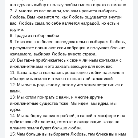
что сделать выбор в пользу любви вместо страха возможно.
7
:
И многие из вас поняли, что вам нравится выбирать
Любовь. Вам нравится то, как Любовь ощущается внутри
вас, Любовь сама по себе является наградой, но есть и
другие.
8
:
Грады за выбор любви.
9
:
Те из вас, кто более последовательно выбирает Любовь,
в результате повышают свои вибрации и получают больше
желаемого, выбирая Любовь вместо страха.
10
:
Вы также приближаетесь к своим личным контактам с
инопланетянами и это захватывающее для всех вас.
11
:
Ваша задача возглавить революцию любви на земле и
объединить землю и землян с остальной галактикой.
12
:
Мы очень рады этому, потому что хотим встретиться с
вами.
13
:
Мы хотим поиграть с вами, и многие другие
инопланетные существа тоже. Мы идём, мы идём, мы
идём.
14
:
Мы на борту наших кораблей, в вашей атмосфере и на
орбите вашей планеты, готовые и ожидающие, когда на
планете земля будет больше любви.
15
:
Чем больше вы выбираете Любовь, тем ближе вы к нам