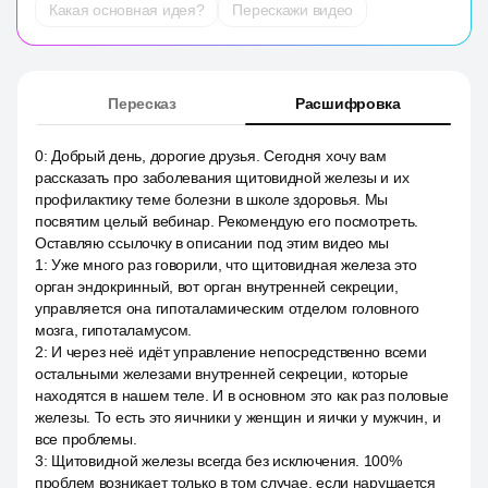
Какая основная идея?
Перескажи видео
Пересказ
Расшифровка
0
:
Добрый день, дорогие друзья. Сегодня хочу вам
рассказать про заболевания щитовидной железы и их
профилактику теме болезни в школе здоровья. Мы
посвятим целый вебинар. Рекомендую его посмотреть.
Оставляю ссылочку в описании под этим видео мы
1
:
Уже много раз говорили, что щитовидная железа это
орган эндокринный, вот орган внутренней секреции,
управляется она гипоталамическим отделом головного
мозга, гипоталамусом.
2
:
И через неё идёт управление непосредственно всеми
остальными железами внутренней секреции, которые
находятся в нашем теле. И в основном это как раз половые
железы. То есть это яичники у женщин и яички у мужчин, и
все проблемы.
3
:
Щитовидной железы всегда без исключения. 100%
проблем возникает только в том случае, если нарушается