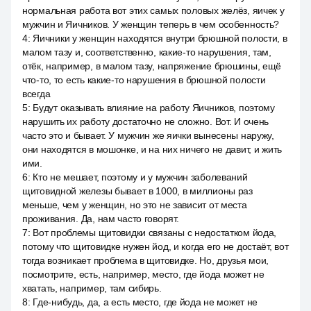
нормальная работа вот этих самых половых желёз, яичек у
мужчин и Яичников. У женщин теперь в чем особенность?
4
:
Яичники у женщин находятся внутри брюшной полости, в
малом тазу и, соответственно, какие-то нарушения, там,
отёк, например, в малом тазу, напряжение брюшины, ещё
что-то, то есть какие-то нарушения в брюшной полости
всегда
5
:
Будут оказывать влияние на работу Яичников, поэтому
нарушить их работу достаточно не сложно. Вот. И очень
часто это и бывает. У мужчин же яички вынесены наружу,
они находятся в мошонке, и на них ничего не давит, и жить
ими.
6
:
Кто не мешает, поэтому и у мужчин заболеваний
щитовидной железы бывает в 1000, в миллионы раз
меньше, чем у женщин, но это не зависит от места
проживания. Да, нам часто говорят.
7
:
Вот проблемы щитовидки связаны с недостатком йода,
потому что щитовидке нужен йод, и когда его не достаёт, вот
тогда возникает проблема в щитовидке. Но, друзья мои,
посмотрите, есть, например, место, где йода может не
хватать, например, там сибирь.
8
:
Где-нибудь, да, а есть место, где йода не может не