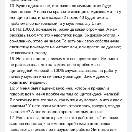
13
:
Будет одинаковое, и количество мужчин тоже будет
одинаковое. А если вы сравните женщин с мужчинами, то у
женщин и там, и там каждая 2 после 40 будет иметь
проблемы со щитовидкой, а у мужчины, а у 1 там
14
:
На 10000, понимаете, разница какая огромная. А нам
рассказывают, что это недостаток йода. Эндокринологии, к
сожалению, этого не знают. То есть они свою собственную
статистику почему-то не читают или, или просто не думают,
не включают голову.
15
:
Не хотят понять, почему это все происходит. Им никто
не рассказывал, что на самом деле проблемы со
щитовидной железой в 100% случаев завязана на работу
яичек у мужчин или яичника у женщин. Зачем далеко
ходить вот недавно.
16
:
У меня был пациент, мужчина, который пришёл и
говорит, вот у меня проблемы там со щитовидной железой.
Я поскольку все это знаю, сразу же ему вопрос, а что у вас с
яичками? У него прям челюсть отвалилась, говорит, откуда
вы знаете? А элементарно просто потому, что так.
17
:
Есть законы, по которым все это работает, и 1 из таких
законов является, что именно проблемы в щитовидке
появляются только при нарушении работы Яичников или