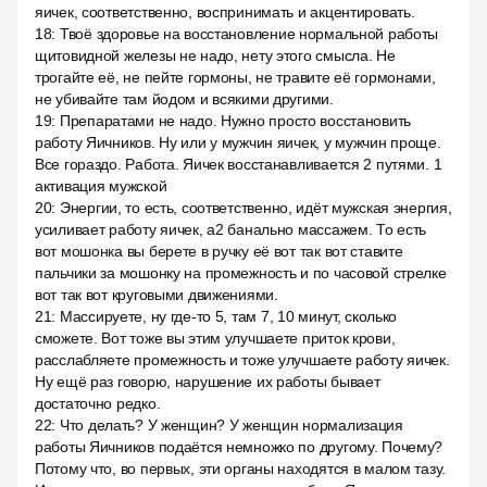
яичек, соответственно, воспринимать и акцентировать.
18
:
Твоё здоровье на восстановление нормальной работы
щитовидной железы не надо, нету этого смысла. Не
трогайте её, не пейте гормоны, не травите её гормонами,
не убивайте там йодом и всякими другими.
19
:
Препаратами не надо. Нужно просто восстановить
работу Яичников. Ну или у мужчин яичек, у мужчин проще.
Все гораздо. Работа. Яичек восстанавливается 2 путями. 1
активация мужской
20
:
Энергии, то есть, соответственно, идёт мужская энергия,
усиливает работу яичек, a2 банально массажем. То есть
вот мошонка вы берете в ручку её вот так вот ставите
пальчики за мошонку на промежность и по часовой стрелке
вот так вот круговыми движениями.
21
:
Массируете, ну где-то 5, там 7, 10 минут, сколько
сможете. Вот тоже вы этим улучшаете приток крови,
расслабляете промежность и тоже улучшаете работу яичек.
Ну ещё раз говорю, нарушение их работы бывает
достаточно редко.
22
:
Что делать? У женщин? У женщин нормализация
работы Яичников подаётся немножко по другому. Почему?
Потому что, во первых, эти органы находятся в малом тазу.