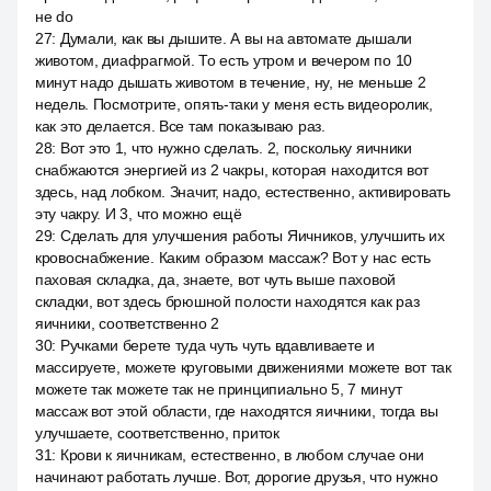
не do
27
:
Думали, как вы дышите. А вы на автомате дышали
животом, диафрагмой. То есть утром и вечером по 10
минут надо дышать животом в течение, ну, не меньше 2
недель. Посмотрите, опять-таки у меня есть видеоролик,
как это делается. Все там показываю раз.
28
:
Вот это 1, что нужно сделать. 2, поскольку яичники
снабжаются энергией из 2 чакры, которая находится вот
здесь, над лобком. Значит, надо, естественно, активировать
эту чакру. И 3, что можно ещё
29
:
Сделать для улучшения работы Яичников, улучшить их
кровоснабжение. Каким образом массаж? Вот у нас есть
паховая складка, да, знаете, вот чуть выше паховой
складки, вот здесь брюшной полости находятся как раз
яичники, соответственно 2
30
:
Ручками берете туда чуть чуть вдавливаете и
массируете, можете круговыми движениями можете вот так
можете так можете так не принципиально 5, 7 минут
массаж вот этой области, где находятся яичники, тогда вы
улучшаете, соответственно, приток
31
:
Крови к яичникам, естественно, в любом случае они
начинают работать лучше. Вот, дорогие друзья, что нужно