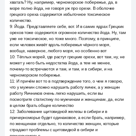
хватать? Ну, например, черноморское побережье, да, в
море полно йода, не говоря уж про орехи. В оболочке
грецкого ореха содержится избыточное токсическое
количество.
9
:
Йода. Представляете себе, вот. И в самих ядрах Грецких
орехов тоже содержится огромное количество йода. Ну, там
уже не токсическое, но тоже много. Поэтому, в принципе,
если человек живёт вдоль побережья чёрного моря,
вообще, наверное, любого моря, но особенно вот
10
:
Тёплых морей, где растут грецкие орехи, вот там, ну, не
может у него быть недостатка йода, а тем не менее,
почему-то встречаются и там, и там, и в сибири, и на
черноморском побережье.
11
:
И причём вот то в подтверждение того, о чем я говорю,
что у мужчин сложно нарушить работу яичек, а у женщин
работу Яичников очень легко нарушить, если вы
посмотрите статистику по мужчинам и женщинам, да, если
в целом брать общее количество
12
:
Заболевание щитовидной железы в сибири и в
причерноморье будет одинаковое, а если брать, например,
по женщинам отдельно, то количество женщин, которые
страдают проблемы с щитовидкой в сибири и
причерноморье.