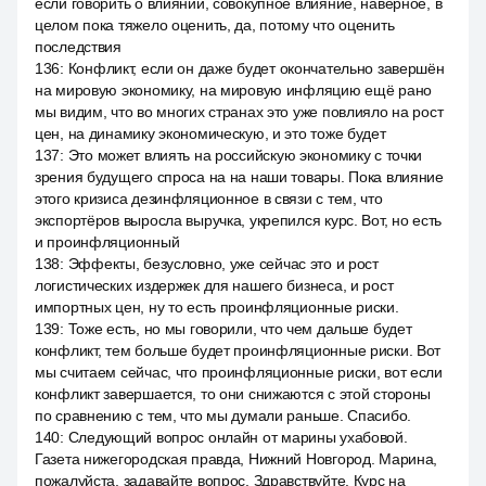
если говорить о влиянии, совокупное влияние, наверное, в
целом пока тяжело оценить, да, потому что оценить
последствия
136
:
Конфликт, если он даже будет окончательно завершён
на мировую экономику, на мировую инфляцию ещё рано
мы видим, что во многих странах это уже повлияло на рост
цен, на динамику экономическую, и это тоже будет
137
:
Это может влиять на российскую экономику с точки
зрения будущего спроса на на наши товары. Пока влияние
этого кризиса дезинфляционное в связи с тем, что
экспортёров выросла выручка, укрепился курс. Вот, но есть
и проинфляционный
138
:
Эффекты, безусловно, уже сейчас это и рост
логистических издержек для нашего бизнеса, и рост
импортных цен, ну то есть проинфляционные риски.
139
:
Тоже есть, но мы говорили, что чем дальше будет
конфликт, тем больше будет проинфляционные риски. Вот
мы считаем сейчас, что проинфляционные риски, вот если
конфликт завершается, то они снижаются с этой стороны
по сравнению с тем, что мы думали раньше. Спасибо.
140
:
Следующий вопрос онлайн от марины ухабовой.
Газета нижегородская правда, Нижний Новгород. Марина,
пожалуйста, задавайте вопрос. Здравствуйте. Курс на