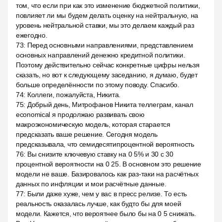
том, что если при как это изменение бюджетной политики,
повлияет ли мы будем делать оценку на нейтральную, на
уровень нейтральной ставки, мы это делаем каждый раз
ежегодно.
73
:
Перед основными направлениями, представлением
основных направлений денежно кредитной политики.
Поэтому действительно сейчас конкретные цифры нельзя
сказать, но вот к следующему заседанию, я думаю, будет
больше определённости по этому поводу. Спасибо.
74
:
Коллеги, пожалуйста, Никита.
75
:
Добрый день, Митрофанов Никита теллеграм, канал
economical я продолжаю развивать свою
макроэкономическую модель, которая старается
предсказать ваше решение. Сегодня модель
предсказывала, что семидесятипроцентной вероятность
76
:
Вы снизите ключевую ставку на 0 5% и 30 с 30
процентной вероятности на 0 25. В основном это решение
модели не ваше. Базировалось как раз-таки на расчётных
данных по инфляции и мои расчётные данные.
77
:
Были даже хуже, чем у вас в пресс релизе. То есть
реальность оказалась лучше, как будто бы для моей
модели. Кажется, что вероятнее было бы на 0 5 снижать.