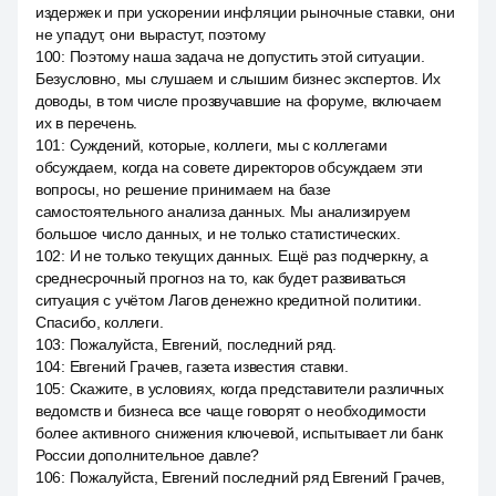
издержек и при ускорении инфляции рыночные ставки, они
не упадут, они вырастут, поэтому
100
:
Поэтому наша задача не допустить этой ситуации.
Безусловно, мы слушаем и слышим бизнес экспертов. Их
доводы, в том числе прозвучавшие на форуме, включаем
их в перечень.
101
:
Суждений, которые, коллеги, мы с коллегами
обсуждаем, когда на совете директоров обсуждаем эти
вопросы, но решение принимаем на базе
самостоятельного анализа данных. Мы анализируем
большое число данных, и не только статистических.
102
:
И не только текущих данных. Ещё раз подчеркну, а
среднесрочный прогноз на то, как будет развиваться
ситуация с учётом Лагов денежно кредитной политики.
Спасибо, коллеги.
103
:
Пожалуйста, Евгений, последний ряд.
104
:
Евгений Грачев, газета известия ставки.
105
:
Скажите, в условиях, когда представители различных
ведомств и бизнеса все чаще говорят о необходимости
более активного снижения ключевой, испытывает ли банк
России дополнительное давле?
106
:
Пожалуйста, Евгений последний ряд Евгений Грачев,