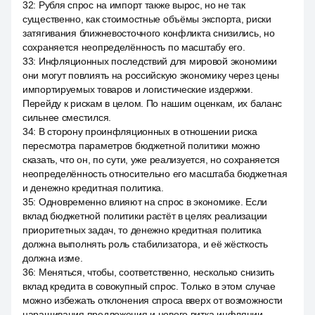
32
:
Рубля спрос на импорт также вырос, но не так
существенно, как стоимостные объёмы экспорта, риски
затягивания ближневосточного конфликта снизились, но
сохраняется неопределённость по масштабу его.
33
:
Инфляционных последствий для мировой экономики
они могут повлиять на российскую экономику через цены
импортируемых товаров и логистические издержки.
Перейду к рискам в целом. По нашим оценкам, их баланс
сильнее сместился.
34
:
В сторону проинфляционных в отношении риска
пересмотра параметров бюджетной политики можно
сказать, что он, по сути, уже реализуется, но сохраняется
неопределённость относительно его масштаба бюджетная
и денежно кредитная политика.
35
:
Одновременно влияют на спрос в экономике. Если
вклад бюджетной политики растёт в целях реализации
приоритетных задач, то денежно кредитная политика
должна выполнять роль стабилизатора, и её жёсткость
должна изме.
36
:
Меняться, чтобы, соответственно, несколько снизить
вклад кредита в совокупный спрос. Только в этом случае
можно избежать отклонения спроса вверх от возможности
наращивания предложения и нового витка инфляции,