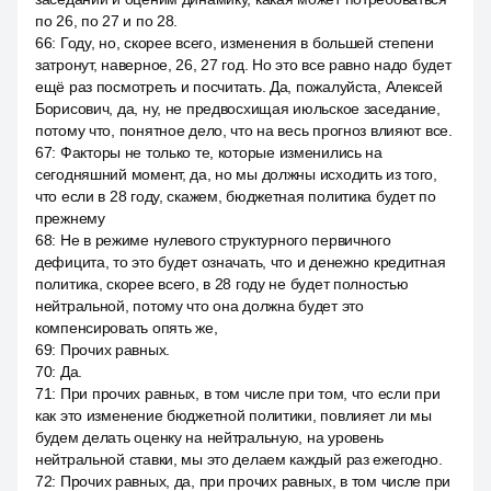
по 26, по 27 и по 28.
66
:
Году, но, скорее всего, изменения в большей степени
затронут, наверное, 26, 27 год. Но это все равно надо будет
ещё раз посмотреть и посчитать. Да, пожалуйста, Алексей
Борисович, да, ну, не предвосхищая июльское заседание,
потому что, понятное дело, что на весь прогноз влияют все.
67
:
Факторы не только те, которые изменились на
сегодняшний момент, да, но мы должны исходить из того,
что если в 28 году, скажем, бюджетная политика будет по
прежнему
68
:
Не в режиме нулевого структурного первичного
дефицита, то это будет означать, что и денежно кредитная
политика, скорее всего, в 28 году не будет полностью
нейтральной, потому что она должна будет это
компенсировать опять же,
69
:
Прочих равных.
70
:
Да.
71
:
При прочих равных, в том числе при том, что если при
как это изменение бюджетной политики, повлияет ли мы
будем делать оценку на нейтральную, на уровень
нейтральной ставки, мы это делаем каждый раз ежегодно.
72
:
Прочих равных, да, при прочих равных, в том числе при