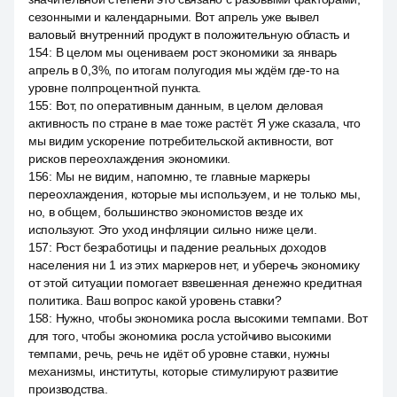
сезонными и календарными. Вот апрель уже вывел
валовый внутренний продукт в положительную область и
154
:
В целом мы оцениваем рост экономики за январь
апрель в 0,3%, по итогам полугодия мы ждём где-то на
уровне полпроцентной пункта.
155
:
Вот, по оперативным данным, в целом деловая
активность по стране в мае тоже растёт. Я уже сказала, что
мы видим ускорение потребительской активности, вот
рисков переохлаждения экономики.
156
:
Мы не видим, напомню, те главные маркеры
переохлаждения, которые мы используем, и не только мы,
но, в общем, большинство экономистов везде их
используют. Это уход инфляции сильно ниже цели.
157
:
Рост безработицы и падение реальных доходов
населения ни 1 из этих маркеров нет, и уберечь экономику
от этой ситуации помогает взвешенная денежно кредитная
политика. Ваш вопрос какой уровень ставки?
158
:
Нужно, чтобы экономика росла высокими темпами. Вот
для того, чтобы экономика росла устойчиво высокими
темпами, речь, речь не идёт об уровне ставки, нужны
механизмы, институты, которые стимулируют развитие
производства.