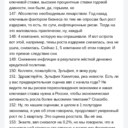
ключевой ставки, высокие процентные ставки годовой
давности, они были, да, горьким, но
147
:
Абсолютно необходимым лекарством. Год назад
ключевым фактором бизнеса по тем же опросам был рост
издержек, то есть, по сути, инфляционные риски. Тогда на
это жаловалась практически, ну, каждый
148
:
4 компания, которую мы опрашивали. И вот острота
вот этой, например, темы роста издержек снизилась, она не
ушла, снизилась. Сейчас 1, 5 компании об этом говорит. И
это прямое следствие сни.
149
:
Снижение инфляции в результате жёсткой денежно
кредитной политики.
150
:
Коллеги, пожалуйста, Зульфия, я вижу руку.
151
:
Здравствуйте, Зульфия Хамитова, риа новости. Есть ли
у вас предварительная оценка ввп с начала года? Не
видите ли вы рисков переохлаждения экономики и какая
ключевая ставка нужна в России, чтобы экономическая
активность росла более высокими темпами? Спасибо.
152
:
Ну, по нашим оценкам, в целом в 1 полугодии
экономика, я уже об этом говорила, продолжает умеренный
рост по 1 кварталу. Это оценка росстата. Вы её зна.
153
:
Знаете, ввп снизился на 0,2%, но мы говорили, что в
значительной степени это связано с разовыми факторами,