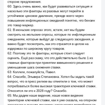
стороне предложения.
60
:
Здесь очень важно, как будет развиваться ситуация и
насколько эти факторы из разовых могут перейти в
устойчивое ценовое давление, прежде всего через
повышение инфляционных ожиданий понятно, что бензин
это товар маркер.
61
:
В июньских опросах этого, кстати, нет мы будем
смотреть на июльские опросы, которые по инфляционным
ожиданиям, которые выйдут до следующего заседания, и
важно будет посмотреть, как это отразится в целом на
издержках по широкому кругу товаров.
62
:
Поэтому это те факторы, которые стоит следует
оценить. Ещё раз скажу, что это действительно было 1 из
главных факторов при принятии взвешенного решения и
уменьшении шага снижения ставки.
63
:
Коллеги, пожалуйста, Павел.
64
:
Спасибо, Эльвира Степановна. Хотел бы задать такой
вопрос, что в пресс релизе вы отметили о том, что может
потребоваться более высокая траектория ключевой ставки.
Относится ли это к 2028 году? Спасибо.
65
:
Мы дадим наше видение, наше новое видение
траектории ключевой ставки, как я уже сказала, на опорном
заседании и оценим динамику, какая может потребоваться