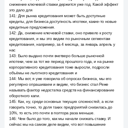
снижение ключевой ставки держится уже год. Какой эффект
это дало для
141
:
Для рынка кредитования может быть доступные
кредиты, для бизнеса доступность ипотеки, какие-то новые
кредитные предложения.
142
:
Да, снижение ключевой ставки, оно привело к росту
кредитования, и мы это видим по рыночным сегментам
кредитования, например, за 4 месяца, за январь апрель у
нас
143
:
Было выдано почти вчетверо больше рыночной
ипотеки, чем за тот же период прошлого года, и на рынке
корпоративного кредитования тоже выросли, подросли
объёмы не льготного кредитования и
144
:
Мы вот, я уже говорила об опросах бизнеса, мы его
регулярно опрашиваем и видим, что бизнес стал Реже
называть фактор недостатка средств на финансирование
оборотного капи.
145
:
Как, ну, среди основных текущих сложностей, а если
говорить точно, то доля таких предприятий снизилась до
10%, то есть это почти в полтора раза меньше.
146
:
Чем было до того, как мы начали снижать ставку. И
сейчас мы на самом деле видим, что вот повышение