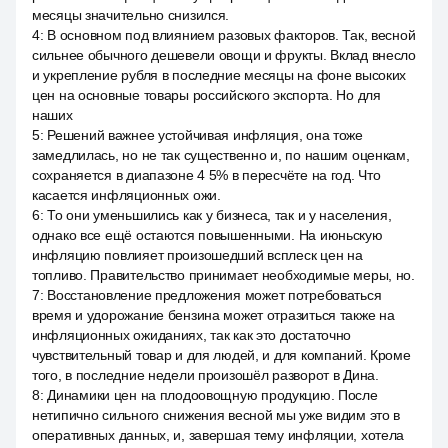
месяцы значительно снизился.
4
:
В основном под влиянием разовых факторов. Так, весной
сильнее обычного дешевели овощи и фрукты. Вклад внесло
и укрепление рубля в последние месяцы на фоне высоких
цен на основные товары российского экспорта. Но для
наших
5
:
Решений важнее устойчивая инфляция, она тоже
замедлилась, но не так существенно и, по нашим оценкам,
сохраняется в диапазоне 4 5% в пересчёте на год. Что
касается инфляционных ожи.
6
:
То они уменьшились как у бизнеса, так и у населения,
однако все ещё остаются повышенными. На июньскую
инфляцию повлияет произошедший всплеск цен на
топливо. Правительство принимает необходимые меры, но.
7
:
Восстановление предложения может потребоваться
время и удорожание бензина может отразиться также на
инфляционных ожиданиях, так как это достаточно
чувствительный товар и для людей, и для компаний. Кроме
того, в последние недели произошёл разворот в Дина.
8
:
Динамики цен на плодоовощную продукцию. После
нетипично сильного снижения весной мы уже видим это в
оперативных данных, и, завершая тему инфляции, хотела