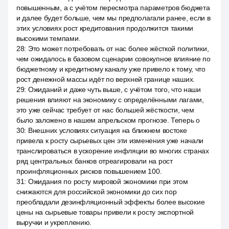
повышенным, а с учётом пересмотра параметров бюджета
и далее будет больше, чем мы предполагали ранее, если в
этих условиях рост кредитования продолжится такими
высокими темпами.
28
:
Это может потребовать от нас более жёсткой политики,
чем ожидалось в базовом сценарии совокупное влияние по
бюджетному и кредитному каналу уже привело к тому, что
рост денежной массы идёт по верхней границе наших.
29
:
Ожиданий и даже чуть выше, с учётом того, что наши
решения влияют на экономику с определёнными лагами,
это уже сейчас требует от нас большей жёсткости, чем
было заложено в нашем апрельском прогнозе. Теперь о
30
:
Внешних условиях ситуация на ближнем востоке
привела к росту сырьевых цен эти изменения уже начали
транслироваться в ускорение инфляции во многих странах
ряд центральных банков отреагировали на рост
проинфляционных рисков повышением 100.
31
:
Ожидания по росту мировой экономики при этом
снижаются для российской экономики до сих пор
преобладали дезинфляционный эффекты более высокие
цены на сырьевые товары привели к росту экспортной
выручки и укреплению.