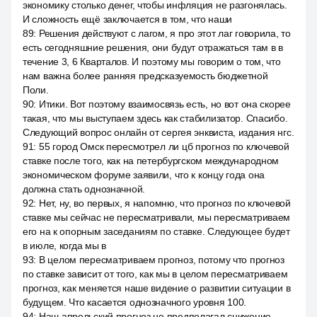
экономику столько денег, чтобы инфляция не разгонялась.
И сложность ещё заключается в том, что наши
89
:
Решения действуют с лагом, я про этот лаг говорила, то
есть сегодняшние решения, они будут отражаться там в в
течение 3, 6 Кварталов. И поэтому мы говорим о том, что
нам важна более ранняя предсказуемость бюджетной
Поли.
90
:
Итики. Вот поэтому взаимосвязь есть, но вот она скорее
такая, что мы выступаем здесь как стабилизатор. Спасибо.
Следующий вопрос онлайн от сергея энквиста, издания нгс.
91
:
55 город Омск пересмотрел ли цб прогноз по ключевой
ставке после того, как на петербургском международном
экономическом форуме заявили, что к концу года она
должна стать однозначной.
92
:
Нет, ну, во первых, я напомню, что прогноз по ключевой
ставке мы сейчас не пересматривали, мы пересматриваем
его на к опорным заседаниям по ставке. Следующее будет
в июле, когда мы в
93
:
В целом пересматриваем прогноз, потому что прогноз
по ставке зависит от того, как мы в целом пересматриваем
прогноз, как меняется наше видение о развитии ситуации в
будущем. Что касается однозначного уровня 100.
94
:
Наш апрельский прогноз не предполагал снижение