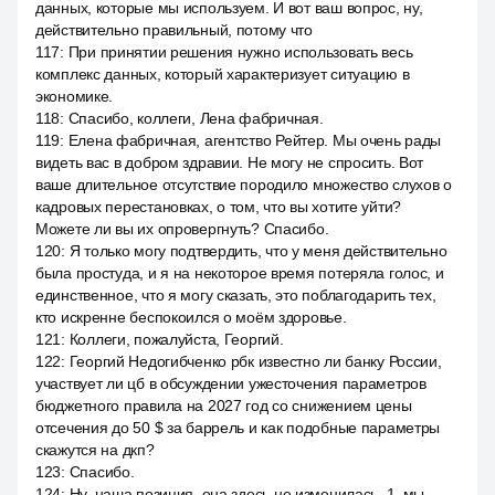
данных, которые мы используем. И вот ваш вопрос, ну,
действительно правильный, потому что
117
:
При принятии решения нужно использовать весь
комплекс данных, который характеризует ситуацию в
экономике.
118
:
Спасибо, коллеги, Лена фабричная.
119
:
Елена фабричная, агентство Рейтер. Мы очень рады
видеть вас в добром здравии. Не могу не спросить. Вот
ваше длительное отсутствие породило множество слухов о
кадровых перестановках, о том, что вы хотите уйти?
Можете ли вы их опровергнуть? Спасибо.
120
:
Я только могу подтвердить, что у меня действительно
была простуда, и я на некоторое время потеряла голос, и
единственное, что я могу сказать, это поблагодарить тех,
кто искренне беспокоился о моём здоровье.
121
:
Коллеги, пожалуйста, Георгий.
122
:
Георгий Недогибченко рбк известно ли банку России,
участвует ли цб в обсуждении ужесточения параметров
бюджетного правила на 2027 год со снижением цены
отсечения до 50 $ за баррель и как подобные параметры
скажутся на дкп?
123
:
Спасибо.
124
:
Ну, наша позиция, она здесь не изменилась. 1, мы