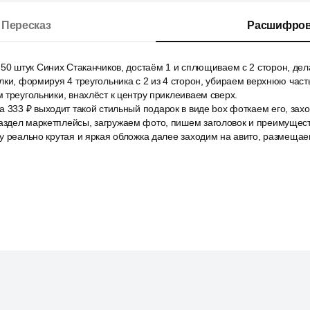
Пересказ
Расшифров
50 штук Синих Стаканчиков, достаём 1 и сплющиваем с 2 сторон, дел
лки, формируя 4 треугольника с 2 из 4 сторон, убираем верхнюю част
 треугольники, внахлёст к центру приклеиваем сверх.
 333 ₽ выходит такой стильный подарок в виде box фоткаем его, зах
здел маркетплейсы, загружаем фото, пишем заголовок и преимущес
у реально крутая и яркая обложка далее заходим на авито, размеща