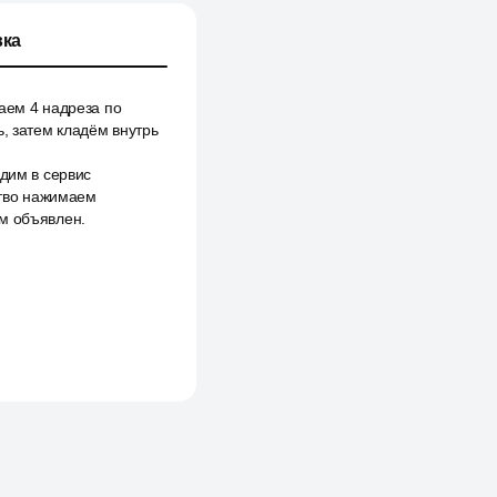
ка
аем 4 надреза по
ь, затем кладём внутрь
одим в сервис
тво нажимаем
ем объявлен.