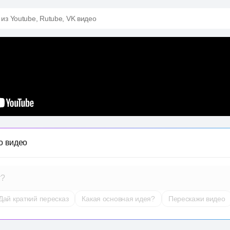
 из Youtube, Rutube, VK видео
о видео
т?
Дай краткий пересказ
Какая основная идея?
Перескажи видео