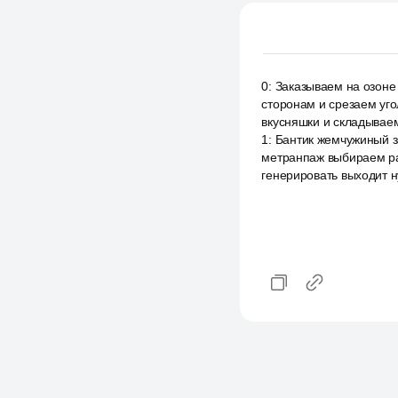
0
:
Заказываем на озоне 
сторонам и срезаем уго
вкусняшки и складываем
1
:
Бантик жемчужиный за
метранпаж выбираем ра
генерировать выходит н