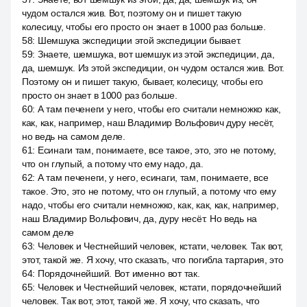
чудом остался жив. Вот, поэтому он и пишет такую
колесицу, чтобы его просто он знает в 1000 раз больше.
58
:
Шемшука экспедиции этой экспедиции бывает.
59
:
Знаете, шемшука, вот шемшук из этой экспедиции, да,
да, шемшук. Из этой экспедиции, он чудом остался жив. Вот.
Поэтому он и пишет такую, бывает, колесицу, чтобы его
просто он знает в 1000 раз больше.
60
:
А там печенеги у него, чтобы его считали немножко как,
как, как, например, наш Владимир Вольфович дуру несёт,
но ведь на самом деле.
61
:
Есинаги там, понимаете, все такое, это, это не потому,
что он глупый, а потому что ему надо, да.
62
:
А там печенеги, у него, есинаги, там, понимаете, все
такое. Это, это не потому, что он глупый, а потому что ему
надо, чтобы его считали немножко, как, как, как, например,
наш Владимир Вольфович, да, дуру несёт. Но ведь на
самом деле
63
:
Человек и Честнейший человек, кстати, человек. Так вот,
этот, такой же. Я хочу, что сказать, что погибла тартария, это
64
:
Порядочнейший. Вот именно вот так.
65
:
Человек и Честнейший человек, кстати, порядочнейший
человек. Так вот, этот, такой же. Я хочу, что сказать, что