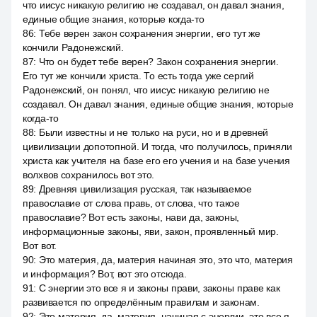
что иисус никакую религию не создавал, он давал знания,
единые общие знания, которые когда-то
86
:
Тебе верен закон сохранения энергии, его тут же
кончили Радонежский.
87
:
Что он будет тебе верен? Закон сохранения энергии.
Его тут же кончили христа. То есть тогда уже сергий
Радонежский, он понял, что иисус никакую религию не
создавал. Он давал знания, единые общие знания, которые
когда-то
88
:
Были известны и не только на руси, но и в древней
цивилизации допотопной. И тогда, что получилось, приняли
христа как учителя на базе его его учения и на базе учения
волхвов сохранилось вот это.
89
:
Древняя цивилизация русская, так называемое
православие от слова правь, от слова, что такое
православие? Вот есть законы, нави да, законы,
информационные законы, яви, закон, проявленный мир.
Вот вот.
90
:
Это материя, да, материя начиная это, это что, материя
и информация? Вот, вот это отсюда.
91
:
С энергии это все я и законы прави, законы праве как
развивается по определённым правилам и законам.
92
:
Это материя, да, материя, начиная с энергии, это все я