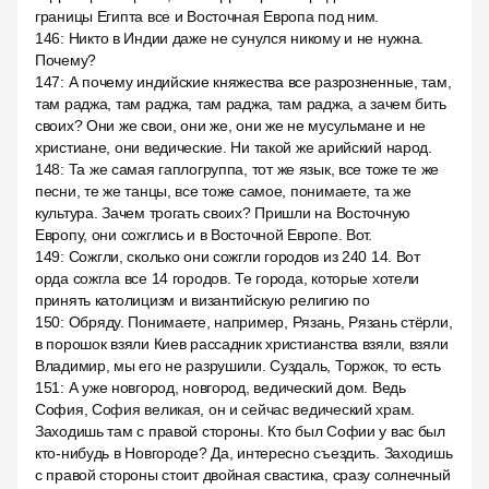
границы Египта все и Восточная Европа под ним.
146
:
Никто в Индии даже не сунулся никому и не нужна.
Почему?
147
:
А почему индийские княжества все разрозненные, там,
там раджа, там раджа, там раджа, там раджа, а зачем бить
своих? Они же свои, они же, они же не мусульмане и не
христиане, они ведические. Ни такой же арийский народ.
148
:
Та же самая гаплогруппа, тот же язык, все тоже те же
песни, те же танцы, все тоже самое, понимаете, та же
культура. Зачем трогать своих? Пришли на Восточную
Европу, они сожглись и в Восточной Европе. Вот.
149
:
Сожгли, сколько они сожгли городов из 240 14. Вот
орда сожгла все 14 городов. Те города, которые хотели
принять католицизм и византийскую религию по
150
:
Обряду. Понимаете, например, Рязань, Рязань стёрли,
в порошок взяли Киев рассадник христианства взяли, взяли
Владимир, мы его не разрушили. Суздаль, Торжок, то есть
151
:
А уже новгород, новгород, ведический дом. Ведь
София, София великая, он и сейчас ведический храм.
Заходишь там с правой стороны. Кто был Софии у вас был
кто-нибудь в Новгороде? Да, интересно съездить. Заходишь
с правой стороны стоит двойная свастика, сразу солнечный