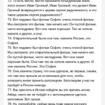
72
:
То есть могло, могло произойти объединение мало
этого значит, Иван Грозный, Иван Грозный, что делает Иван
Грозный возвращается к церкви сергия радонежского, а что
такое церковь сергия радонежского?
73
:
Вот недавно был фильм София, очень плохой фильм.
Мы смотрели это фильм, там ничего нет. Он пустой фильм,
чисто мелодрама. Вот она такая хорошая. Тех не хотела
казнить и других, и она
74
:
Отвратительный была она там, казнила Россию, это
София.
75
:
Вот недавно был фильм София, очень плохой фильм.
Мы смотрели, это отвратительный фильм, там ничего нет.
Он пустой фильм, чисто мелодрама. Вот она такая
хорошая была. Она там тех не хотела казнить и других. И
она казнила Россию. Это София.
76
:
Она казнила страну, что она сделала, во первых, сказка,
что там она пришла из из ватикана для того, чтобы
уговорить князя принять католицизм. Католицизм у нас не
пройдёт в России никогда.
77
:
Вас крестить в Ислам пойдёте вы это кричать аллах
Акбар, никто же не пойдёт и с католицизмом сделать
католиком. Вот лучше.
78
:
Ну, попробуйте, сейчас ведь тоже самое русского