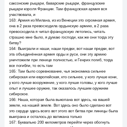
саксонские рыцари, баварские рыцари, французские
рыцари короля Франции. Там французская армия вся
участвовала, и
163
:
Армия из Милана, из из Венеции это огромная армия,
она в 2 раза превосходила ордынскую армию, в 2 раза
превосходила я читал французскую летопись, читать
страшно мне было, я думаю господи, как же они тогда эту
битву?
164
:
Выиграли и наши, наши предки, вот наши предки, вот
эта объединённая армия орды и руси, они эту армию
уничтожили при ленице полностью, и Генрих погиб, тогда
все погибли, то есть там
165
:
Там было соревнование, чья экономика сильнее
сибирская или европейская, кто сильнее, у кого лучше кони,
у кого лучше вооружение, у кого лучше головы, у кого лучше
опыт и лучшее оружие, так оказалось лучшим оружием
сибирское.
166
:
Наша, которая была выкопана вот здесь, на вашей
земле, на нашей земле. Вот здесь оно было сделано вот
это сердце здесь всего вот этого вот битва при линицы была
выиграна и осталось до ватикана только
167
:
Буквально 200 километров перейти через обогнуть