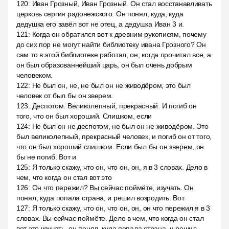
120
:
Иван Грозный, Иван Грозный. Он стал восстанавливать
церковь сергия радонежского. Он понял, куда, куда
дедушка его завёл вот не отец, а дедушка Иван 3 и.
121
:
Когда он обратился вот к древним рукописям, почему
до сих пор не могут найти библиотеку ивана Грозного? Он
сам то в этой библиотеке работал, он, когда прочитал все, а
он был образованнейший царь, он был очень добрым
человеком.
122
:
Не был он, не, не был он не живодёром, это был
человек от был бы он зверем.
123
:
Деспотом. Великолепный, прекрасный. И погиб он
того, что он был хороший. Слишком, если
124
:
Не был он не деспотом, не был он не живодёром. Это
был великолепный, прекрасный человек, и погиб он от того,
что он был хороший слишком. Если был бы он зверем, он
бы не погиб. Вот и
125
:
Я только скажу, что он, что он, он, я в 3 словах. Дело в
чем, что когда он стал вот это
126
:
Он что пережил? Вы сейчас поймёте, изучать. Он
понял, куда попала страна, и решил возродить. Вот.
127
:
Я только скажу, что он, что он, он, он что пережил я в 3
словах. Вы сейчас поймёте. Дело в чем, что когда он стал
вот это изучать, он понял, куда попала страна, и решил