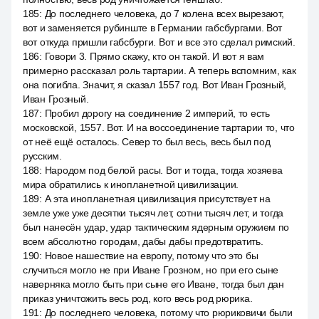
185
:
До последнего человека, до 7 колена всех вырезают,
вот и заменяется рубинште в Германии габсбургами. Вот
вот откуда пришли габсбурги. Вот и все это сделал римский.
186
:
Говори 3. Прямо скажу, кто он такой. И вот я вам
примерно рассказал роль тартарии. А теперь вспомним, как
она погибла. Значит, я сказал 1557 год. Вот Иван Грозный,
Иван Грозный.
187
:
Пробил дорогу на соединение 2 империй, то есть
московской, 1557. Вот. И на воссоединение тартарии то, что
от неё ещё осталось. Север то был весь, весь был под
русским.
188
:
Народом под белой расы. Вот и тогда, тогда хозяева
мира обратились к инопланетной цивилизации.
189
:
А эта инопланетная цивилизация присутствует на
земле уже уже десятки тысяч лет, сотни тысяч лет, и тогда
был нанесён удар, удар тактическим ядерным оружием по
всем абсолютно городам, дабы дабы предотвратить.
190
:
Новое нашествие на европу, потому что это бы
случиться могло не при Иване Грозном, но при его сыне
наверняка могло быть при сыне его Иване, тогда был дан
приказ уничтожить весь род, кого весь род рюрика.
191
:
До последнего человека, потому что рюриковичи были