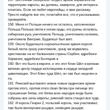
территорию европы, вы должны, наверное, для интереса
почитать. Если не любят европейцы, я вам расскажу.
Просто найдите все это, почитайте все, что я рассказываю,
проверяйте.
158
:
Меня от Польши ничего не осталось, католическая
Польша Польша легла к ногам орды, это руины остались,
сибирская русь уничтожила Польшу, уничтожила селезию,
уничтожила Венгрию, Будапешт был взят.
159
:
Около Будапешта сорокатысячная армия короля
белый легла сразу уничтожили, сразу же ворвались
христианам на юг балканские страны Сербия, вдребезги
Хорватия, вдребезги Болгария в
160
:
Вот что было в европе, и это этот Клин Шёл в ватикан
ватикан центр сердце католицизма в сердце западной
цивилизации. Этот Клин туда Шёл, он там был нацелен и
па.
161
:
Римский выставлял новые новые орденские армии
против этого, против этого clean битва при лигнице это
страшенная битва, это битва всех народов когда были
собраны все силы европы, римский папа стащил все туда.
162
:
И король Генрих 2, польский король, там участвовал,
там были венгерские рыцари, немецкие рыцари,