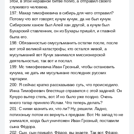
этой, в этой неравной битве погиб, а отправил своего
служивого человека.
197
:
Макар тимофеевича в сибирь для чего отправил?
Потому что вот говорят, кучум кучум, да не был кучум.
Сибирским ханом был Алей хан другой, а кучум был
Бухарский ставленник, он из Бухары пришёл, и главной
была его.
198
:
Обязанностью омусульманить остатки после, после
вот этой великой катастрофы, кто остался живой, а
мусульманий вот Кучук занимался миссионерской
деятельностью, так вот и послал.
199
:
Mc тимофеевича Иван Грозный, чтобы остановить
кучума, не дать им мусульмане последних русских
тартарии.
200
:
Я сейчас кратко рассказываю суть, что происходило.
Инна Тимофеевич блестяще справился с этой задачей. Он
Кучуро вытер степь, вот. И но было уже поздно. Очень
много татар приняло Ислам. Что теперь делать?
201
:
С ними казнить их, что ли? Ну, решили. Ладно,
потихоньку потом их вернуть к предкам. Вот. Но запад то не
унимался, когда был уничтожен Иван Грозный, поставили
сына Фёдора.
202
:
Сын, сын пришёл. Фёдор, вы знаете. Так вот, Фёдор,