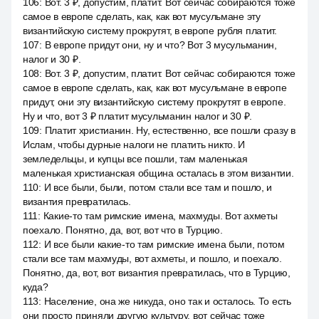
106
:
Вот. 3 ₽, допустим, платит. Вот сейчас собираются тоже
самое в европе сделать, как, как вот мусульмане эту
византийскую систему прокрутят, в европе рубля платит.
107
:
В европе придут они, ну и что? Вот 3 мусульманин,
налог и 30 ₽.
108
:
Вот. 3 ₽, допустим, платит. Вот сейчас собираются тоже
самое в европе сделать, как, как вот мусульмане в европе
придут, они эту византийскую систему прокрутят в европе.
Ну и что, вот 3 ₽ платит мусульманин налог и 30 ₽.
109
:
Платит христианин. Ну, естественно, все пошли сразу в
Ислам, чтобы дурные налоги не платить никто. И
земледельцы, и купцы все пошли, там маленькая
маленькая христианская община осталась в этом византии.
110
:
И все были, были, потом стали все там и пошло, и
византия превратилась.
111
:
Какие-то там римские имена, махмуды. Вот ахметы
поехало. Понятно, да, вот, вот что в Турцию.
112
:
И все были какие-то там римские имена были, потом
стали все там махмуды, вот ахметы, и пошло, и поехало.
Понятно, да, вот, вот византия превратилась, что в Турцию,
куда?
113
:
Население, она же никуда, оно так и осталось. То есть
они просто приняли другую культуру, вот сейчас тоже