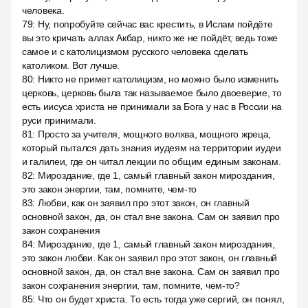
человека.
79
:
Ну, попробуйте сейчас вас крестить, в Ислам пойдёте
вы это кричать аллах Акбар, никто же не пойдёт, ведь тоже
самое и с католицизмом русского человека сделать
католиком. Вот лучше.
80
:
Никто не примет католицизм, но можно было изменить
церковь, церковь была так называемое было двоеверие, то
есть иисуса христа не принимали за Бога у нас в России на
руси принимали.
81
:
Просто за учителя, мощного волхва, мощного жреца,
который пытался дать знания иудеям на территории иудеи
и галилеи, где он читал лекции по общим единым законам.
82
:
Мироздание, где 1, самый главный закон мироздания,
это закон энергии, там, помните, чем-то
83
:
Любви, как он заявил про этот закон, он главный
основной закон, да, он стал вне закона. Сам он заявил про
закон сохранения
84
:
Мироздание, где 1, самый главный закон мироздания,
это закон любви. Как он заявил про этот закон, он главный
основной закон, да, он стал вне закона. Сам он заявил про
закон сохранения энергии, там, помните, чем-то?
85
:
Что он будет христа. То есть тогда уже сергий, он понял,