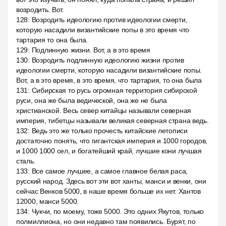
возродить. Вот.
128
:
Возродить идеологию против идеологии смерти,
которую насадили византийские попы в это время что
тартария то она была.
129
:
Подлинную жизни. Вот, а в это время
130
:
Возродить подлинную идеологию жизни против
идеологии смерти, которую насадили византийские попы.
Вот, а в это время, в это время, что тартария, то она была
131
:
Сибирская то русь огромная территория сибирской
руси, она же была ведической, она же не была
христианской. Весь север китайцы называли северная
империя, тибетцы называли великая северная страна ведь.
132
:
Ведь это же только прочесть китайские летописи
достаточно понять, что гигантская империя и 1000 городов,
и 1000 1000 сел, и богатейший край, лучшие кони лучшая
сталь.
133
:
Все самое лучшее, а самое главное белая раса,
русский народ. Здесь вот эти вот ханты, манси и венки, они
сейчас Венков 5000, в наше время больше их нет. Хантов
12000, манси 5000.
134
:
Чукчи, по моему, тоже 5000. Это одних Якутов, только
полмиллиона, но они недавно там появились. Бурят, по