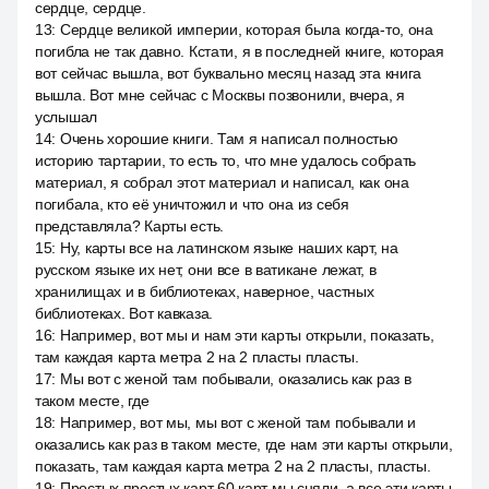
сердце, сердце.
13
:
Сердце великой империи, которая была когда-то, она
погибла не так давно. Кстати, я в последней книге, которая
вот сейчас вышла, вот буквально месяц назад эта книга
вышла. Вот мне сейчас с Москвы позвонили, вчера, я
услышал
14
:
Очень хорошие книги. Там я написал полностью
историю тартарии, то есть то, что мне удалось собрать
материал, я собрал этот материал и написал, как она
погибала, кто её уничтожил и что она из себя
представляла? Карты есть.
15
:
Ну, карты все на латинском языке наших карт, на
русском языке их нет, они все в ватикане лежат, в
хранилищах и в библиотеках, наверное, частных
библиотеках. Вот кавказа.
16
:
Например, вот мы и нам эти карты открыли, показать,
там каждая карта метра 2 на 2 пласты пласты.
17
:
Мы вот с женой там побывали, оказались как раз в
таком месте, где
18
:
Например, вот мы, мы вот с женой там побывали и
оказались как раз в таком месте, где нам эти карты открыли,
показать, там каждая карта метра 2 на 2 пласты, пласты.
19
:
Простых простых карт 60 карт мы сняли, а все эти карты