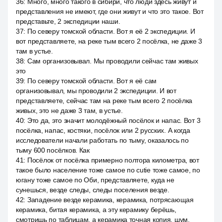
36
:
Много, много такого в сибири, что люди здесь живут и
представления не имеют, где они живут и что это такое. Вот
представьте, 2 экспедиции наши.
37
:
По северу томской области. Вот я её 2 экспедиции. И
вот представляете, на реке тым всего 2 посёлка, не даже 3
там в устье.
38
:
Сам организовывал. Мы проводили сейчас там живых
это
39
:
По северу томской области. Вот я её сам
организовывал, мы проводили 2 экспедиции. И вот
представляете, сейчас там на реке тым всего 2 посёлка
живых, это не даже 3 там, в устье.
40
:
Это да, это значит молодёжный посёлок и напас. Вот 3
посёлка, напас, костяки, посёлок или 2 русских. А когда
исследователи начали работать по тыму, оказалось по
тыму 600 посёлков. Как
41
:
Посёлок от посёлка примерно полтора километра, вот
такое было население тоже самое по cutie тоже самое, по
югану тоже самое по Оби, представляете, куда не
сунешься, везде следы, следы поселения везде.
42
:
Западение везде керамика, керамика, потрясающая
керамика, битая керамика, а эту керамику берёшь,
смотришь по таблицам, а керамика точная копия, шум.