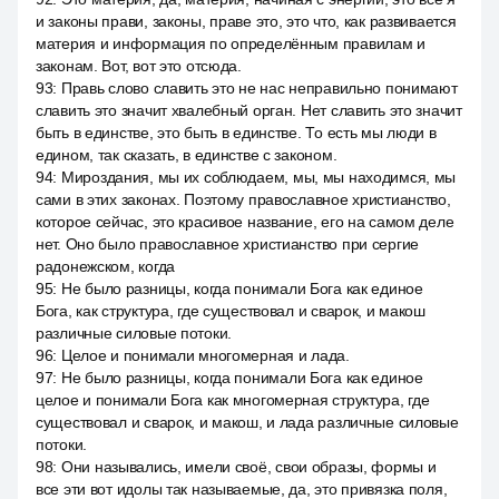
и законы прави, законы, праве это, это что, как развивается
материя и информация по определённым правилам и
законам. Вот, вот это отсюда.
93
:
Правь слово славить это не нас неправильно понимают
славить это значит хвалебный орган. Нет славить это значит
быть в единстве, это быть в единстве. То есть мы люди в
едином, так сказать, в единстве с законом.
94
:
Мироздания, мы их соблюдаем, мы, мы находимся, мы
сами в этих законах. Поэтому православное христианство,
которое сейчас, это красивое название, его на самом деле
нет. Оно было православное христианство при сергие
радонежском, когда
95
:
Не было разницы, когда понимали Бога как единое
Бога, как структура, где существовал и сварок, и макош
различные силовые потоки.
96
:
Целое и понимали многомерная и лада.
97
:
Не было разницы, когда понимали Бога как единое
целое и понимали Бога как многомерная структура, где
существовал и сварок, и макош, и лада различные силовые
потоки.
98
:
Они назывались, имели своё, свои образы, формы и
все эти вот идолы так называемые, да, это привязка поля,