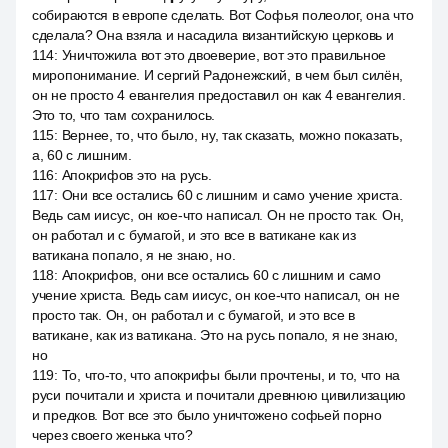
собираются в европе сделать. Вот Софья полеолог, она что
сделала? Она взяла и насадила византийскую церковь и
114
:
Уничтожила вот это двоеверие, вот это правильное
миропонимание. И сергий Радонежский, в чем был силён,
он не просто 4 евангелия предоставил он как 4 евангелия.
Это то, что там сохранилось.
115
:
Вернее, то, что было, ну, так сказать, можно показать,
а, 60 с лишним.
116
:
Апокрифов это на русь.
117
:
Они все остались 60 с лишним и само учение христа.
Ведь сам иисус, он кое-что написал. Он не просто так. Он,
он работал и с бумагой, и это все в ватикане как из
ватикана попало, я не знаю, но.
118
:
Апокрифов, они все остались 60 с лишним и само
учение христа. Ведь сам иисус, он кое-что написал, он не
просто так. Он, он работал и с бумагой, и это все в
ватикане, как из ватикана. Это на русь попало, я не знаю,
но
119
:
То, что-то, что апокрифы были прочтены, и то, что на
руси почитали и христа и почитали древнюю цивилизацию
и предков. Вот все это было уничтожено софьей порно
через своего женька что?