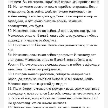
штатами. Вы не знаете, карибский кризис, да, прошёл всего.
51
:
Не так много времени после карибского кризиса. Вот, и
тогда могла быть война, действительно термоядерная
война между 2 мирами, между Советским миром и миром
западным, и вот нужно было выяснить, какие же
последствия, что будет.
52
:
На земле, если такая война. И поэтому вот эта группа
Моисеева, она лет 5 или 6, она работала, уехала в тибет, в
африку, в тяньшань разбрелись.
53
:
Прогремит по России. Потом она разъехалась, то есть
они
54
:
На земле, если такая война прогремит. И поэтому вот
эта группа Моисеева, она лет 5 или 6, она работала по
России. Потом она разъехалась, уехала в тибет, в африку, в
тяньшань, то есть они разбрелись.
55
:
По горам начали работать, собирать материалы в
корее, да, стали заниматься Китаем. И вы знаете, когда
Моисеев прочитал в цк свой доклад, то
56
:
Политбюро приговорило к смерти всех, всех участников
экспедиции, всех остался 1 живой, только вы его знаете, кто
остался живой, который сейчас пишет неплохие книги. Вот.
Но делает вид, что он ничего не знает.
57
:
Знаете, вот шемшук из этой, да, да, шемшук из, он