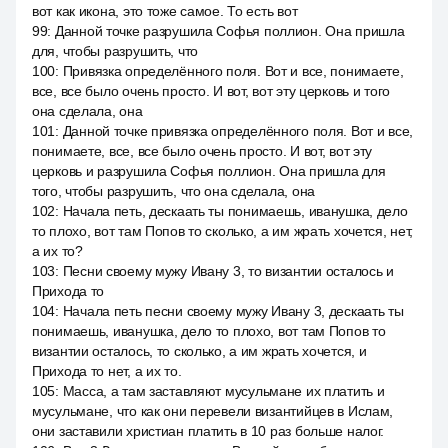
вот как икона, это тоже самое. То есть вот
99
:
Данной точке разрушила Софья поллион. Она пришла
для, чтобы разрушить, что
100
:
Привязка определённого поля. Вот и все, понимаете,
все, все было очень просто. И вот, вот эту церковь и того
она сделала, она
101
:
Данной точке привязка определённого поля. Вот и все,
понимаете, все, все было очень просто. И вот, вот эту
церковь и разрушила Софья поллион. Она пришла для
того, чтобы разрушить, что она сделала, она
102
:
Начала петь, дескаать ты понимаешь, иванушка, дело
то плохо, вот там Попов то сколько, а им жрать хочется, нет,
а их то?
103
:
Песни своему мужу Ивану 3, то византии осталось и
Прихода то
104
:
Начала петь песни своему мужу Ивану 3, дескаать ты
понимаешь, иванушка, дело то плохо, вот там Попов то
византии осталось, то сколько, а им жрать хочется, и
Прихода то нет, а их то.
105
:
Масса, а там заставляют мусульмане их платить и
мусульмане, что как они перевели византийцев в Ислам,
они заставили христиан платить в 10 раз больше налог.