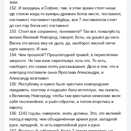
знак.
152
:
И заходишь в Софию, там, в этом храме стоят ниши,
где стояли когда-то кумиры древних богов место, постамент,
постамент, постамент пройдёшь, все 7 постаментов стоят
до сих пор богов нет, постамент.
153
:
Стоит все сохранено, понимаете? Так вот, пожалуйста,
велико Великий Новгород, говорят, боты, не дошёл до него.
Весна это весна ему не дала, да, наоборот, весной легче
идти намного. И они
154
:
Чем прошлой? Прошлогодней травой, а переплётики
запросто. Че там кони переплывут, хоть что. То есть,
наоборот, это сказки опять рассказывают. Дело в том, что в
новгород поставили сына Ярослава Александра, и
Александр возглавил
155
:
Республику и нужно было крестьян новгородских
придавить, поэтому и подошёл баты вплотную, так сказать,
к Великому Новгороду, чтобы там крестьяне немножко вели
себя поспокойнее, и ушёл обратно, а потом вторглись в
европу.
156
:
1242 год вы, наверное, знать должны. Это, это великий
поход в европу, чем объединённая армия руси, западной
руси, западной, то есть европейской руси и руси.
157
:
Восточный сибирской. Когда 2 армии ворвались на