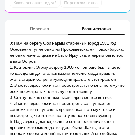
Какая основная идея?
Перескажи видео
Пересказ
Расшифровка
0
:
Нам на берегу Оби нарым старинный город 1591 год.
Основания тут не было ни Прокопьевска, ни Новосибирска,
не было ничего, даже не было Иркутска, а нарым было вот,
а ваш Остров.
1
:
Кузнецкий. Этому острогу 1000 лет, он ещё был, знаете,
когда сделан до того, как казаки томские сюда пришли,
очень старый острог и кузнецкий край, это этот край, он
2
:
Знаете, здесь, если так посмотреть, тут очень, потому что
если посмотреть, что вот эту вот котловину
3
:
Сот тут пахнет сотнями тысяч, древнее все вот всю.
4
:
Знаете, здесь, если так посмотреть, сот тут пахнет
сотнями тысяч, тут очень древнее все, потому что если
посмотреть, что вот всю вот эту вот котловину кузнец,
5
:
Ведь здесь десятки, если не сотни телеконик в стоят
древних, которые когда-то здесь были Шахты, и они
поросли лесом, а копнёшь там горельник. А кто добывал