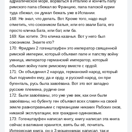
адриатическое море, ворваться в Италию и кончить папу
римского папа сбежал во Францию, папа папской курии
туда сбежал, он думал бежать уже в Испании.
168
:
Не знал, что делать. Вот. Кроме того, надо ещё
отметить, что союзником батыя, или его звали Бата, его
просто кличка Бата, или бат, или ба.
169
:
Как хотите. Это кличка казачья. Вот у него был
союзником. Знаете кто?
170
:
Фридрих 2 гогенштауфен это император священной
римской империи, который объявил папе и папству войну
умница, император германский император, который
объявил войну папе римскому вместе с ордой.
171
:
Он объединил 2 народа, германский народ, который
был подчинён ему, да и орду, и русский народ, он при
бугенталь, русь была завоёвана. Вот это вот западно
русские племена, рудиче они
172
:
Были завоёваны, это уже уже век, как они были
завоёваны, но бубенту ген объявил всех славян на своей
земле равноправными с германцами никаких Рабских оков,
никакой эксплуатации, все граждане одинаковые.
173
:
Гогенштауфен написал книгу, книгу написал эта книга
сейчас в ватикане хранится, взять бы её, почитать.
Интересная книга, он о 3 мошенниках написал, так и