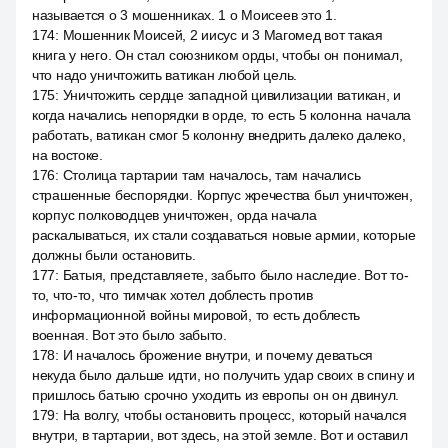
называется о 3 мошенниках. 1 о Моисеев это 1.
174
:
Мошенник Моисей, 2 иисус и 3 Магомед вот такая
книга у него. Он стал союзником орды, чтобы он понимал,
что надо уничтожить ватикан любой цель.
175
:
Уничтожить сердце западной цивилизации ватикан, и
когда начались непорядки в орде, то есть 5 колонна начала
работать, ватикан смог 5 колонну внедрить далеко далеко,
на востоке.
176
:
Столица тартарии там началось, там начались
страшенные беспорядки. Корпус жречества был уничтожен,
корпус полководцев уничтожен, орда начала
раскалываться, их стали создаваться новые армии, которые
должны были остановить.
177
:
Батыя, представляете, забыто было наследие. Вот то-
то, что-то, что тимчак хотел доблесть против
информационной войны мировой, то есть доблесть
военная. Вот это было забыто.
178
:
И началось брожение внутри, и почему деваться
некуда было дальше идти, но получить удар своих в спину и
пришлось батыю срочно уходить из европы он он двинул.
179
:
На волгу, чтобы остановить процесс, который начался
внутри, в тартарии, вот здесь, на этой земле. Вот и оставил