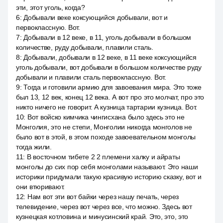
эти, этот уголь, когда?
6
:
Добывали веке коксующийся добывали, вот и
первоклассную. Вот.
7
:
Добывали в 12 веке, в 11, уголь добывали в большом
количестве, руду добывали, плавили сталь.
8
:
Добывали, добывали в 12 веке, в 11 веке коксующийся
уголь добывали, вот добывали в большом количестве руду
добывали и плавили сталь первоклассную. Вот.
9
:
Тогда и готовили армию для завоевания мира. Это тоже
был 13, 12 век, конец 12 века. А вот про это молчат, про это
никто ничего не говорит. А кузница тартарии кузница. Вот.
10
:
Вот войско кимчика чингисхана было здесь это не
Монголия, это не степи, Монголии никогда монголов не
было вот в этой, в этом походе завоевательном монголы
тогда жили.
11
:
В восточном тибете 2 2 племени халку и айраты
монголы до сих пор себя монголами называют. Это наши
историки придумали такую красивую историю сказку, вот и
они втюривают.
12
:
Нам вот эти вот байки через нашу печать, через
телевидение, через вот через все, что можно. Здесь вот
кузнецкая котловина и минусинский край. Это, это, это