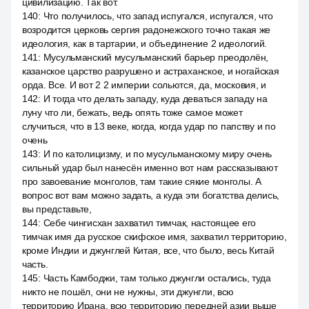
цивилизацию. Так вот.
140
:
Что получилось, что запад испугался, испугался, что
возродится церковь сергия радонежского точно такая же
идеология, как в тартарии, и объединение 2 идеологий.
141
:
Мусульманский мусульманский барьер преодолён,
казанское царство разрушено и астраханское, и ногайская
орда. Все. И вот 2 2 империи сольются, да, московия, и
142
:
И тогда что делать западу, куда деваться западу на
луну что ли, бежать, ведь опять тоже самое может
случиться, что в 13 веке, когда, когда удар по папству и по
очень
143
:
И по католицизму, и по мусульманскому миру очень
сильный удар был нанесён именно вот нам рассказывают
про завоевание монголов, там такие сякие монголы. А
вопрос вот вам можно задать, а куда эти богатства делись,
вы представьте,
144
:
Себе чингисхан захватил тимчак, настоящее его
тимчак имя да русское скифское имя, захватил территорию,
кроме Индии и джунглей Китая, все, что было, весь Китай
часть.
145
:
Часть Камбоджи, там только джунгли остались, туда
никто не пошёл, они не нужны, эти джунгли, всю
территорию Ирана, всю территорию передней азии выше