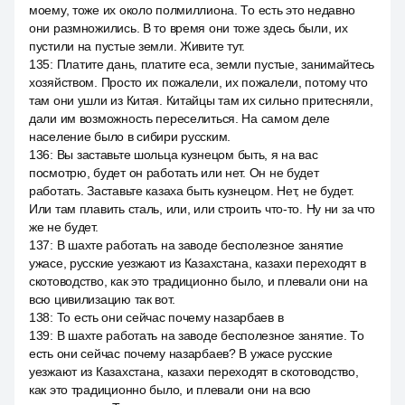
моему, тоже их около полмиллиона. То есть это недавно
они размножились. В то время они тоже здесь были, их
пустили на пустые земли. Живите тут.
135
:
Платите дань, платите еса, земли пустые, занимайтесь
хозяйством. Просто их пожалели, их пожалели, потому что
там они ушли из Китая. Китайцы там их сильно притесняли,
дали им возможность переселиться. На самом деле
население было в сибири русским.
136
:
Вы заставьте шольца кузнецом быть, я на вас
посмотрю, будет он работать или нет. Он не будет
работать. Заставьте казаха быть кузнецом. Нет, не будет.
Или там плавить сталь, или, или строить что-то. Ну ни за что
же не будет.
137
:
В шахте работать на заводе бесполезное занятие
ужасе, русские уезжают из Казахстана, казахи переходят в
скотоводство, как это традиционно было, и плевали они на
всю цивилизацию так вот.
138
:
То есть они сейчас почему назарбаев в
139
:
В шахте работать на заводе бесполезное занятие. То
есть они сейчас почему назарбаев? В ужасе русские
уезжают из Казахстана, казахи переходят в скотоводство,
как это традиционно было, и плевали они на всю