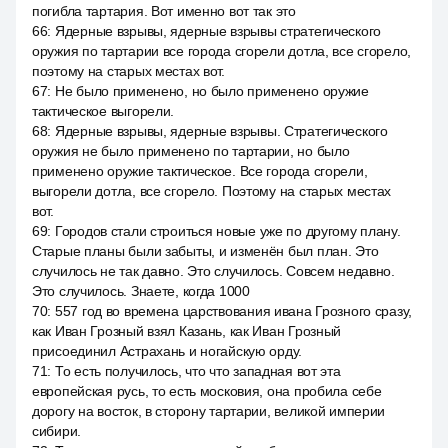
погибла тартария. Вот именно вот так это
66
:
Ядерные взрывы, ядерные взрывы стратегического
оружия по тартарии все города сгорели дотла, все сгорело,
поэтому на старых местах вот.
67
:
Не было применено, но было применено оружие
тактическое выгорели.
68
:
Ядерные взрывы, ядерные взрывы. Стратегического
оружия не было применено по тартарии, но было
применено оружие тактическое. Все города сгорели,
выгорели дотла, все сгорело. Поэтому на старых местах
вот.
69
:
Городов стали строиться новые уже по другому плану.
Старые планы были забыты, и изменён был план. Это
случилось не так давно. Это случилось. Совсем недавно.
Это случилось. Знаете, когда 1000
70
:
557 год во времена царствования ивана Грозного сразу,
как Иван Грозный взял Казань, как Иван Грозный
присоединил Астрахань и ногайскую орду.
71
:
То есть получилось, что что западная вот эта
европейская русь, то есть московия, она пробила себе
дорогу на восток, в сторону тартарии, великой империи
сибири.