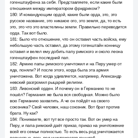
гогенштауфена за себя. Представляете, если какие были
отношения между императором фридрихом?
180
:
И командующим ордой, какие были орда, это, это
русское название, это никакое ого, это земля, да, то есть
это, это что это властелины земли. Правильно переводится
орда. Так вот было.
181
:
Было что отношение, что он оставил часть войска, ему
небольшую часть оставил, да этому гогенштайн конницу
оставил и велел ему добить папу римского и около леона
гогенштауфен последний пап.
182
:
Армию папы римского уничтожил и на Перу умер от
яда, поняли? И после этого, когда была эта армия
уничтожена. Вот когда удивляется, например, Александр
невский разгромил рыцарей религии.
183
:
Ливонский орден. И почему он в Германию то не
пошёл? Германия же была вся свободная. Можно было
всю Германию захватить. А че он пойдёт на своего
союзника? Свой человек, наш союзник. Вот брат против
брата. Ну как?
184
:
Понимаете, вот тут все просто так. Вот он умер на
Перу, и папа римский даёт приказ, приказ на уничтожение
всей его семьи полностью. То есть весь род уничтожается
полностью, весь род уничтожается генштаб.