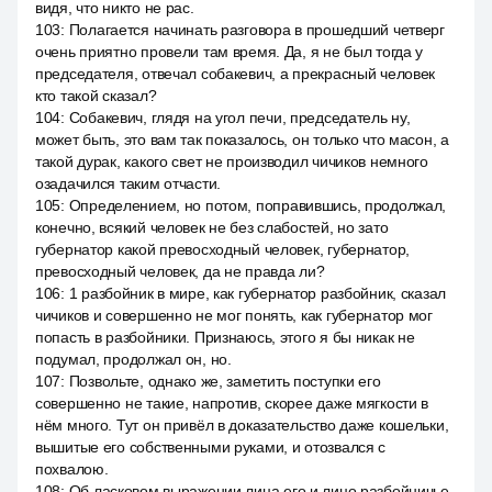
видя, что никто не рас.
103
:
Полагается начинать разговора в прошедший четверг
очень приятно провели там время. Да, я не был тогда у
председателя, отвечал собакевич, а прекрасный человек
кто такой сказал?
104
:
Собакевич, глядя на угол печи, председатель ну,
может быть, это вам так показалось, он только что масон, а
такой дурак, какого свет не производил чичиков немного
озадачился таким отчасти.
105
:
Определением, но потом, поправившись, продолжал,
конечно, всякий человек не без слабостей, но зато
губернатор какой превосходный человек, губернатор,
превосходный человек, да не правда ли?
106
:
1 разбойник в мире, как губернатор разбойник, сказал
чичиков и совершенно не мог понять, как губернатор мог
попасть в разбойники. Признаюсь, этого я бы никак не
подумал, продолжал он, но.
107
:
Позвольте, однако же, заметить поступки его
совершенно не такие, напротив, скорее даже мягкости в
нём много. Тут он привёл в доказательство даже кошельки,
вышитые его собственными руками, и отозвался с
похвалою.
108
:
Об ласковом выражении лица его и лицо разбойничье,