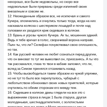
нехорошо, все были недовольны, но скоро все
недовольные были прерваны среди излияний своих
внезапным и совсем не.
12
:
Неожиданным образом все, не исключая и самого
Кучера, опомнились и очнулись только тогда, когда на них
наскакала коляска с шестериком лошадей и почти над
головами их раздался крик сидевших в коляске.
13
:
Брань и угрозы чужого Кучера. Ах ты, мошенник эдакий.
Ведь я тебе кричал в голос, сворачивай ворона направо.
Пьян ты, что ли? Селифан почувствовал свою оплошность,
но так.
14
:
Как русский человек не любит сознаться перед другим,
что он виноват то тут же вымолвил он, приосанясь. А ты что
так расскакался, глаза то твои в кабаке заложил, что ли,
вслед за Симом принялся отсаживать назад.
15
:
Чтобы высвободиться таким образом из чужой упряжки,
но не тут то было все перепуталось, чубарый с
любопытством обнюхивал своих новых приятелей, которые
очутились по обеим сторонам его между тем.
16
:
Сидевшие в коляске дамы глядели на все это с
выражением страха в лицах 1 была старуха, другая
молоденькая, шестнадцатилетняя, с золотистыми
волосами, весьма ловко и Мило приглаженными на