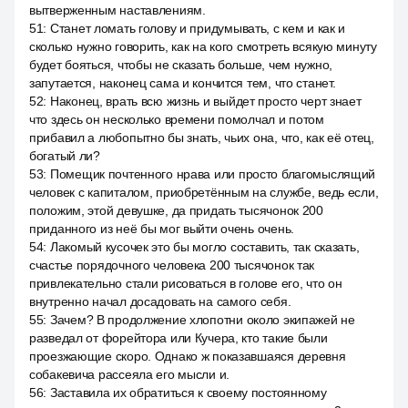
вытверженным наставлениям.
51
:
Станет ломать голову и придумывать, с кем и как и
сколько нужно говорить, как на кого смотреть всякую минуту
будет бояться, чтобы не сказать больше, чем нужно,
запутается, наконец сама и кончится тем, что станет.
52
:
Наконец, врать всю жизнь и выйдет просто черт знает
что здесь он несколько времени помолчал и потом
прибавил а любопытно бы знать, чьих она, что, как её отец,
богатый ли?
53
:
Помещик почтенного нрава или просто благомыслящий
человек с капиталом, приобретённым на службе, ведь если,
положим, этой девушке, да придать тысячонок 200
приданного из неё бы мог выйти очень очень.
54
:
Лакомый кусочек это бы могло составить, так сказать,
счастье порядочного человека 200 тысячонок так
привлекательно стали рисоваться в голове его, что он
внутренно начал досадовать на самого себя.
55
:
Зачем? В продолжение хлопотни около экипажей не
разведал от форейтора или Кучера, кто такие были
проезжающие скоро. Однако ж показавшаяся деревня
собакевича рассеяла его мысли и.
56
:
Заставила их обратиться к своему постоянному