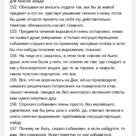
для многих владе.
152
:
Обязывая их вносить подати так, как бы за живой
предмет и что он, чувствуя уважение личное к нему, готов
бы даже отчасти принять на себя эту действительно
тяжёлую обязанность насчёт главного.
153
:
Предмета чичиков выразился очень осторожно, никак
не назвал души умершими, а только несуществующими
собакевич слушал все по прежнему нагнувши голову и хотя
бы что-нибудь похожее на выражение, показал.
154
:
На лице его, казалось, в этом теле совсем не было
души, или она была у него, но совсем не там, где следует, а
как у бессмертного кощея, где-то за горами, и закрыта
такою толстою скорлупою, что все.
155
:
Все, что не ворочалось на Дне, её не производило
никакого решительно потрясения на поверхности итак,
сказал чичиков, ожидая не без некоторого волнения ответа,
вам нужно мёртвых душ.
156
:
Спросил собакевич очень просто, без малейшего
удивления, как бы речь шла о хлебе, да, отвечал чичиков и
опять смягчил выражение, прибавивши несуществующих
найду.
157
:
Почему не быть, сказал собакевич, а если найдутся, то
вам, без сомнения, будет приятно от них избавиться.