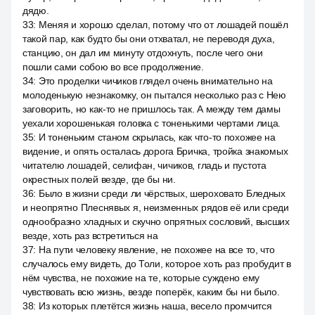
дядю.
33
:
Меняя и хорошо сделал, потому что от лошадей пошёл
такой пар, как будто бы они отхватал, не переводя духа,
станцию, он дал им минуту отдохнуть, после чего они
пошли сами собою во все продолжение.
34
:
Это проделки чичиков глядел очень внимательно на
молоденькую незнакомку, он пытался несколько раз с Нею
заговорить, но как-то не пришлось так. А между тем дамы
уехали хорошенькая головка с тоненькими чертами лица.
35
:
И тоненьким станом скрылась, как что-то похожее на
видение, и опять осталась дорога Бричка, тройка знакомых
читателю лошадей, селифан, чичиков, гладь и пустота
окрестных полей везде, где бы ни.
36
:
Было в жизни среди ли чёрствых, шероховато Бледных
и неопрятно Плеснявых я, неизменных рядов её или среди
однообразно хладных и скучно опрятных сословий, высших
везде, хоть раз встретиться на
37
:
На пути человеку явление, не похожее на все то, что
случалось ему видеть, до Толи, которое хоть раз пробудит в
нём чувства, не похожие на те, которые суждено ему
чувствовать всю жизнь, везде поперёк, каким бы ни было.
38
:
Из которых плетётся жизнь наша, весело промчится