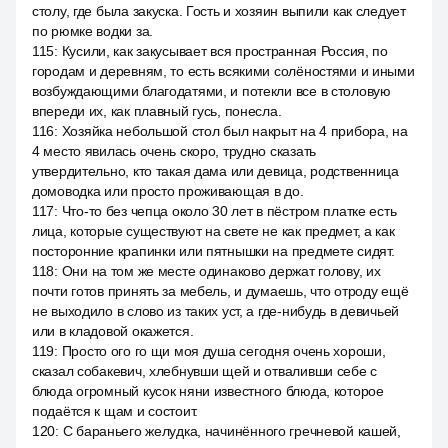
столу, где была закуска. Гость и хозяин выпили как следует
по рюмке водки за.
115
:
Кусили, как закусывает вся пространная Россия, по
городам и деревням, то есть всякими солёностями и иными
возбуждающими благодатями, и потекли все в столовую
впереди их, как плавный гусь, понесла.
116
:
Хозяйка небольшой стол был накрыт на 4 прибора, на
4 место явилась очень скоро, трудно сказать
утвердительно, кто такая дама или девица, родственница
домоводка или просто проживающая в до.
117
:
Что-то без чепца около 30 лет в пёстром платке есть
лица, которые существуют на свете не как предмет, а как
посторонние крапинки или пятнышки на предмете сидят.
118
:
Они на том же месте одинаково держат голову, их
почти готов принять за мебель, и думаешь, что отроду ещё
не выходило в слово из таких уст, а где-нибудь в девичьей
или в кладовой окажется.
119
:
Просто ого го щи моя душа сегодня очень хороши,
сказал собакевич, хлебнувши щей и отваливши себе с
блюда огромный кусок няни известного блюда, которое
подаётся к щам и состоит.
120
:
С бараньего желудка, начинённого гречневой кашей,