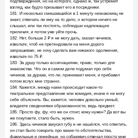
подтверждения, но на которого, однако ж, так устремит
взгляд, как будто призывает его в посредники.
181
:
И несколько смешавшийся в 1 минуту незнакомец не
знает, отвечать ли ему на то дело, о котором ничего не
слышал, или так постоять, соблюдши надлежащее
приличия, и потом уже уйти прочь.
182
:
Нет, больше 2 ₽ я не могу дать, сказал чичиков,
извольте, чтоб не претендовали на меня дорого
запрашиваю, не хочу сделать вам никакого одолжения,
извольте по 75 ₽.
183
:
За душу только ассигнациями, право, только для
знакомства. Что он в самом деле подумал про себя
чичиков, за дурака, что ли, принимает меня, и прибавил
потом вслух мне странно.
184
:
Кажется, между нами происходит какое-то
театральное представление или комедия, иначе я не могу
себе объяснить. Вы, кажется, человек довольно умный,
владеете сведениями образованности, ведь предмет.
185
:
Просто фу, фу, что же он стоит, кому нужен? Да вот вы
же покупаете, стало быть, нужен.
186
:
Здесь чичиков закусил губу и не нашёлся, что ответить,
он стал было говорить про какие-то обстоятельства,
фамильные и семейные, но собакевич отвечал просто мне