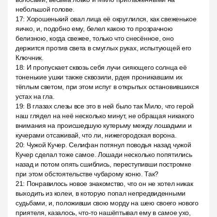
небольшой голове.
17
:
Хорошенький овал лица её округлился, как свеженькое
яичко, и, подобно ему, белел какою то прозрачною
белизною, когда свежее, только что снесённое, оно
держится против света в смуглых руках, испытующей его
Ключник.
18
:
И пропускает сквозь себя лучи сияющего солнца её
тоненькие ушки также сквозили, рдея проникавшим их
тёплым светом, при этом испуг в открытых остановившихся
устах на гла.
19
:
В глазах слезы все это в ней было так Мило, что герой
наш глядел на неё несколько минут, не обращая никакого
внимания на происшедшую кутерьму между лошадьми и
кучерами отсаживай, что ли, нижегородская ворона.
20
:
Чужой Кучер. Селифан потянул поводья назад чужой
Кучер сделал тоже самое. Лошади несколько попятились
назад и потом опять сшиблись, переступивши постромке
при этом обстоятельстве чубарому коню. Так?
21
:
Понравилось новое знакомство, что он не хотел никак
выходить из колеи, в которую попал непредвиденными
судьбами, и, положивши свою морду на шею своего нового
приятеля, казалось, что-то нашёптывал ему в самое ухо,