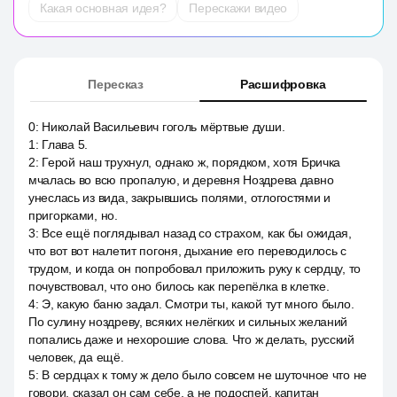
Какая основная идея?
Перескажи видео
Пересказ
Расшифровка
0
:
Николай Васильевич гоголь мёртвые души.
1
:
Глава 5.
2
:
Герой наш трухнул, однако ж, порядком, хотя Бричка
мчалась во всю пропалую, и деревня Ноздрева давно
унеслась из вида, закрывшись полями, отлогостями и
пригорками, но.
3
:
Все ещё поглядывал назад со страхом, как бы ожидая,
что вот вот налетит погоня, дыхание его переводилось с
трудом, и когда он попробовал приложить руку к сердцу, то
почувствовал, что оно билось как перепёлка в клетке.
4
:
Э, какую баню задал. Смотри ты, какой тут много было.
По сулину ноздреву, всяких нелёгких и сильных желаний
попались даже и нехорошие слова. Что ж делать, русский
человек, да ещё.
5
:
В сердцах к тому ж дело было совсем не шуточное что не
говори, сказал он сам себе, а не подоспей, капитан