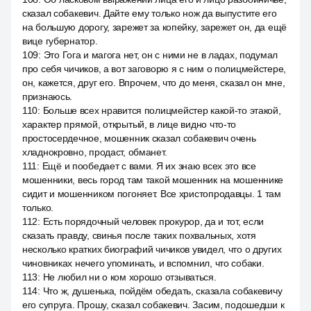
сказал собакевич. Дайте ему только нож да выпустите его
на большую дорогу, зарежет за копейку, зарежет он, да ещё
вице губернатор.
109
:
Это Гога и магога нет, он с ними не в ладах, подумал
про себя чичиков, а вот заговорю я с ним о полицмейстере,
он, кажется, друг его. Впрочем, что до меня, сказал он мне,
признаюсь.
110
:
Больше всех нравится полицмейстер какой-то этакой,
характер прямой, открытый, в лице видно что-то
простосердечное, мошенник сказал собакевич очень
хладнокровно, продаст, обманет.
111
:
Ещё и пообедает с вами. Я их знаю всех это все
мошенники, весь город там такой мошенник на мошеннике
сидит и мошенником погоняет. Все христопродавцы. 1 там
только.
112
:
Есть порядочный человек прокурор, да и тот, если
сказать правду, свинья после таких похвальных, хотя
несколько кратких биографий чичиков увидел, что о других
чиновниках нечего упоминать, и вспомнил, что собаки.
113
:
Не любил ни о ком хорошо отзываться.
114
:
Что ж, душенька, пойдём обедать, сказала собакевичу
его супруга. Прошу, сказал собакевич. Засим, подошедши к