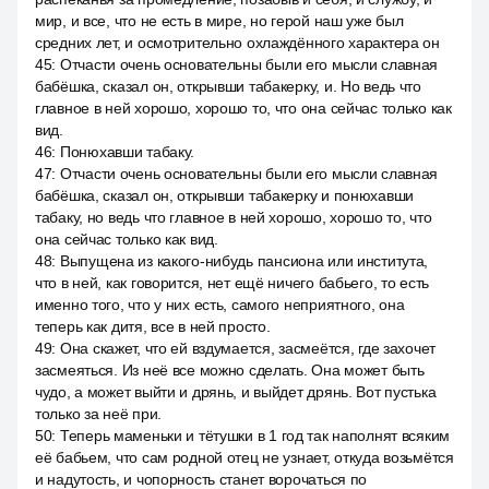
мир, и все, что не есть в мире, но герой наш уже был
средних лет, и осмотрительно охлаждённого характера он
45
:
Отчасти очень основательны были его мысли славная
бабёшка, сказал он, открывши табакерку, и. Но ведь что
главное в ней хорошо, хорошо то, что она сейчас только как
вид.
46
:
Понюхавши табаку.
47
:
Отчасти очень основательны были его мысли славная
бабёшка, сказал он, открывши табакерку и понюхавши
табаку, но ведь что главное в ней хорошо, хорошо то, что
она сейчас только как вид.
48
:
Выпущена из какого-нибудь пансиона или института,
что в ней, как говорится, нет ещё ничего бабьего, то есть
именно того, что у них есть, самого неприятного, она
теперь как дитя, все в ней просто.
49
:
Она скажет, что ей вздумается, засмеётся, где захочет
засмеяться. Из неё все можно сделать. Она может быть
чудо, а может выйти и дрянь, и выйдет дрянь. Вот пустька
только за неё при.
50
:
Теперь маменьки и тётушки в 1 год так наполнят всяким
её бабьем, что сам родной отец не узнает, откуда возьмётся
и надутость, и чопорность станет ворочаться по