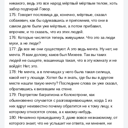
никакого, ведь это все народ мёртвый мёртвым телом, хоть
забор подпирай Говор.
175
:
Говорит пословица да, конечно, мёртвые, сказал
собакевич, как бы одумавшись и припомнив, что они в
самом деле были уже мёртвые, а потом прибавил,
впрочем, и то сказать, что из этих людей.
176
:
Которые числятся теперь живущими. Что это за люди
мухи, а не люди?
177
:
Да все же они существуют. А это ведь мечта. Ну нет, не
мечта. Я вам доложу, каков был Михеев. Так вы таких
людей не сыщете, машинища такая, что в эту комнату и не
войдёт. Нет, это.
178
:
Не мечта, а в плечищах у него была такая силища,
какой нет у лошади. Хотел бы я знать, где бы вы в другом
месте нашли такую мечту? Последние слова он уже сказал,
обратившись к висевшим на стене.
179
:
Портретом багратиона и Колокотрони, как
обыкновенно случается с разговаривающими, когда 1 из
них вдруг неизвестно почему обратится не к тому лицу, к
которому относятся слова, а к какому-нибудь.
180
:
Нечаянно пришедшему 3, даже вовсе незнакомому, от
которого знает, что не услышит ни ответа, ни мнения, ни