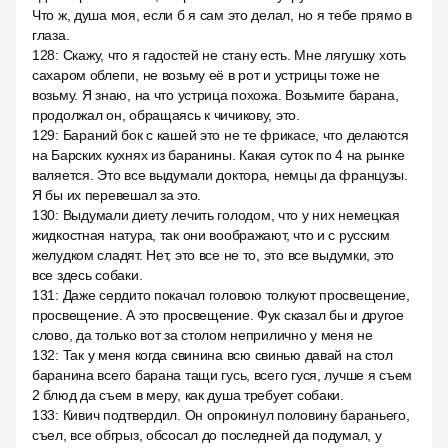
Что ж, душа моя, если б я сам это делал, но я тебе прямо в
глаза.
128
:
Скажу, что я гадостей не стану есть. Мне лягушку хоть
сахаром облепи, не возьму её в рот и устрицы тоже не
возьму. Я знаю, на что устрица похожа. Возьмите барана,
продолжал он, обращаясь к чичикову, это.
129
:
Бараний бок с кашей это не те фрикасе, что делаются
на Барских кухнях из баранины. Какая суток по 4 на рынке
валяется. Это все выдумали доктора, немцы да французы.
Я бы их перевешал за это.
130
:
Выдумали диету лечить голодом, что у них немецкая
жидкостная натура, так они воображают, что и с русским
желудком сладят. Нет, это все не то, это все выдумки, это
все здесь собаки.
131
:
Даже сердито покачал головою толкуют просвещение,
просвещение. А это просвещение. Фук сказал бы и другое
слово, да только вот за столом неприлично у меня не
132
:
Так у меня когда свинина всю свинью давай на стол
баранина всего барана тащи гусь, всего гуся, лучше я съем
2 блюд да съем в меру, как душа требует собаки.
133
:
Кивич подтвердил. Он опрокинул половину бараньего,
съел, все обгрыз, обсосал до последней да подумал, у