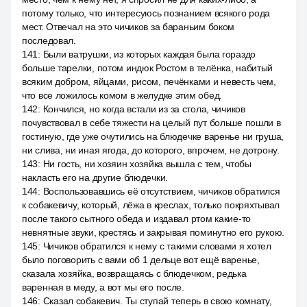
потому только, что интересуюсь познанием всякого рода
мест. Отвечал на это чичиков за бараньим боком
последовал.
141
:
Были ватрушки, из которых каждая была гораздо
больше тарелки, потом индюк Ростом в телёнка, набитый
всяким добром, яйцами, рисом, печёнками и невесть чем,
что все ложилось комом в желудке этим обед.
142
:
Кончился, но когда встали из за стола, чичиков
почувствовал в себе тяжести на целый пут больше пошли в
гостиную, где уже очутились на блюдечке варенье ни груша,
ни слива, ни иная ягода, до которого, впрочем, не дотрону.
143
:
Ни гость, ни хозяин хозяйка вышла с тем, чтобы
накласть его на другие блюдечки.
144
:
Воспользовавшись её отсутствием, чичиков обратился
к собакевичу, который, лёжа в креслах, только покряхтывал
после такого сытного обеда и издавал ртом какие-то
невнятные звуки, крестясь и закрывая поминутно его рукою.
145
:
Чичиков обратился к нему с такими словами я хотел
было поговорить с вами об 1 дельце вот ещё варенье,
сказала хозяйка, возвращаясь с блюдечком, редька
варенная в меду, а вот мы его после.
146
:
Сказал собакевич. Ты ступай теперь в свою комнату,