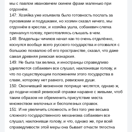
мы с павлом ивановичем скинем фраки маленько при
отдохнём.
147
:
Хозяйка уже изъявила было готовность послать за
пуховиками и подушками, но хозяин сказал ничего, мы
отдохнём в креслах, и хозяйка ушла, собакевич слегка
принагнул голову, приготовляясь слышать в чем.
148
:
Владельцы чичиков начал как-то очень отдалённо,
коснулся вообще всего русского государства и отозвался с
большою похвалою об его пространстве, сказал, что даже
самая древняя римская монархия.
149
:
Не была так велика, и иностранцы справедливо
удивляются собакевич все слушал, наклонивши голову, и
что по существующим положениям этого государства в
славе, которому нет равного, ревизские души.
150
:
Окончивший жизненное поприще числятся, однако ж,
до подачи новой ревизской справки наравне с живыми, чтоб
таким образом не обременить присутствие места
множеством мелочных и бесполезных справок.
151
:
И не увеличить сложность и без того уже весьма
сложного государственного механизма собакевич все
слушал, наклонивши голову, и что, однако же, при всей
справедливости этой меры она бывает отчасти тягостна