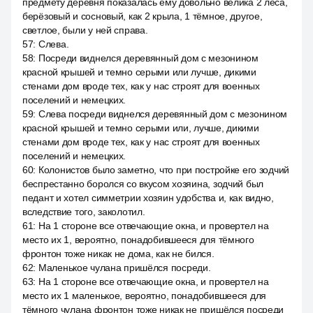
предмету деревня показалась ему довольно велика 2 леса,
берёзовый и сосновый, как 2 крыла, 1 тёмное, другое,
светлое, были у ней справа.
57
:
Слева.
58
:
Посреди виднелся деревянный дом с мезонином
красной крышей и темно серыми или лучше, дикими
стенами дом вроде тех, как у нас строят для военных
поселений и немецких.
59
:
Слева посреди виднелся деревянный дом с мезонином
красной крышей и темно серыми или, лучше, дикими
стенами дом вроде тех, как у нас строят для военных
поселений и немецких.
60
:
Колонистов было заметно, что при постройке его зодчий
беспрестанно боролся со вкусом хозяина, зодчий был
педант и хотел симметрии хозяин удобства и, как видно,
вследствие того, заколотил.
61
:
На 1 стороне все отвечающие окна, и провертел на
место их 1, вероятно, понадобившееся для тёмного
фронтон тоже никак не дома, как не бился.
62
:
Маленькое чулана пришёлся посреди.
63
:
На 1 стороне все отвечающие окна, и провертел на
место их 1 маленькое, вероятно, понадобившееся для
тёмного чулана фронтон тоже никак не пришёлся посреди