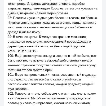
тоже прошу. И, сделав движение головою, подобно
актрисам, представляющим Королев, затем она уселась на
диване, накрылась своим мериносовым.
98
:
Платком и уже не двигнула более ни глазом, ни бровью.
Чичиков опять поднял глаза вверх и опять увидел канари с
толстыми ляжками и нескончаемыми усами бабелина и
Дрозда в клетке почти
99
:
В течение целых 5 минут все хранили молчание,
раздавался только стук, производимый носом Дрозда о
дерево деревянной клетки, на Дне которой удил он
хлебные зёрнышки.
100
:
Ещё раз окинул комнату, и все, что в ней не было, все
было прочно, неуклюже в высочайшей степени и имело
какое-то странное сходство с самим хозяином дома в углу
гостиной стояла пузатая орех.
101
:
Бюро на пренелепых 4 ногах, совершенный медведь,
стол, кресло, стулья все было самого тяжёлого и
беспокойного свойства словом, каждый предмет, каждый
стул казалось.
102
:
Говорил и я тоже собакевич или и я тоже очень похож
на собакевича. Мы об вас вспоминали у председателя
палаты, у ивана григорьевича, сказал наконец чичиков,