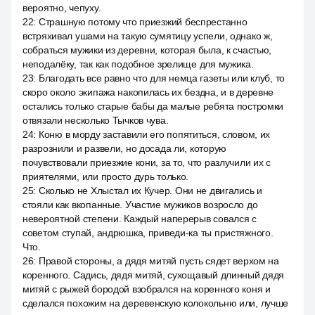
вероятно, чепуху.
22
:
Страшную потому что приезжий беспрестанно
встряхивал ушами на такую сумятицу успели, однако ж,
собраться мужики из деревни, которая была, к счастью,
неподалёку, так как подобное зрелище для мужика.
23
:
Благодать все равно что для немца газеты или клуб, то
скоро около экипажа накопилась их бездна, и в деревне
остались только старые бабы да малые ребята постромки
отвязали несколько Тычков чува.
24
:
Коню в морду заставили его попятиться, словом, их
разрознили и развели, но досада ли, которую
почувствовали приезжие кони, за то, что разлучили их с
приятелями, или просто дурь только.
25
:
Сколько не Хлыстал их Кучер. Они не двигались и
стояли как вкопанные. Участие мужиков возросло до
невероятной степени. Каждый наперерыв совался с
советом ступай, андрюшка, приведи-ка ты пристяжного.
Что.
26
:
Правой стороны, а дядя митяй пусть сядет верхом на
коренного. Садись, дядя митяй, сухощавый длинный дядя
митяй с рыжей бородой взобрался на коренного коня и
сделался похожим на деревенскую колокольню или, лучше