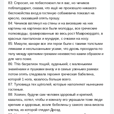
83
:
Спросил, не побеспокоил ли я вас, но чичиков
поблагодарил, сказав, что ещё не произошло никакого
беспокойства вход в гостиную собакевича показал на
кресло, сказавший опять прошу.
84
:
Чичиков взглянул на стены и на висевшие на них
картины на картинах все были молодцы, все греческие
полководцы, гравированные во весь рост Маврокордато, в
красных панталонах и мундире, с очками на носу.
85
:
Миаули, канари все эти герои были с такими толстыми
ляжками и неслыханными усами, что дрожь проходила по
телу между крепкими греками неизвестно каким образом и
для чего поме.
86
:
This багратион тощий, худенький, с маленькими
знамёнами и пушками внизу и в самых узеньких рамках
потом опять следовала героиня греческая бабелина,
которой 1 нога, казалось больше всего.
87
:
Туловища тех щёголей, которые наполняют нынешние
гостиные.
88
:
Хозяин, будучи сам человек здоровый и крепкий,
казалось, хотел, чтобы и комнату его украшали тоже люди
крепкие и здоровые, возле бобелины у самого окна висела
клетка, из которой глядел Дрозд.