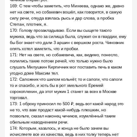
169
:
С тем чтобы заметить, что Михеева, однако же, давно
нет на свете, но собакевич вошёл, как говорится, в самую
силу речи, откуда взялась рысь и дар слова, а пробка
Степан, плотник, я.
170
:
Голову прозакладываю. Если вы сыщете такого
мужика, ведь что за силища была, служил он в гвардии, ему
бы Бог знает что дали 3 аршин с вершком роста. Чиновник
опять хотел заметить, что и пробки.
171
:
Нет на свете, но собакевича, как, видимо, понесло,
полились такие потоки речей, что только нужно было
слушать Милушкин Кирпичник мог поставить печь в каком
угодно доме Максим тел.
172
:
Сапожник что шилом кольнёт, то и сапоги, что сапоги
то и спасибо, и хоть бы в рот хмельного Еремей
сорокоплехин, да этот мужик 1 станет за всех в Москве
торговал.
173
:
1 оброку приносил по 500 ₽, ведь вот какой народ это
не то, что вам продаст какой-нибудь плюшкин, но
позвольте, сказал наконец чичиков, изумлённый таким
обильным наводнением речи.
174
:
Которым, казалось, и конца не было зачем вы
исчисляете все их качества, ведь в них толку теперь нет