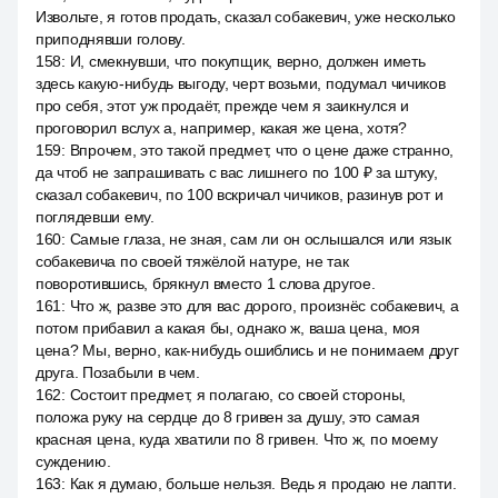
Извольте, я готов продать, сказал собакевич, уже несколько
приподнявши голову.
158
:
И, смекнувши, что покупщик, верно, должен иметь
здесь какую-нибудь выгоду, черт возьми, подумал чичиков
про себя, этот уж продаёт, прежде чем я заикнулся и
проговорил вслух а, например, какая же цена, хотя?
159
:
Впрочем, это такой предмет, что о цене даже странно,
да чтоб не запрашивать с вас лишнего по 100 ₽ за штуку,
сказал собакевич, по 100 вскричал чичиков, разинув рот и
поглядевши ему.
160
:
Самые глаза, не зная, сам ли он ослышался или язык
собакевича по своей тяжёлой натуре, не так
поворотившись, брякнул вместо 1 слова другое.
161
:
Что ж, разве это для вас дорого, произнёс собакевич, а
потом прибавил а какая бы, однако ж, ваша цена, моя
цена? Мы, верно, как-нибудь ошиблись и не понимаем друг
друга. Позабыли в чем.
162
:
Состоит предмет, я полагаю, со своей стороны,
положа руку на сердце до 8 гривен за душу, это самая
красная цена, куда хватили по 8 гривен. Что ж, по моему
суждению.
163
:
Как я думаю, больше нельзя. Ведь я продаю не лапти.