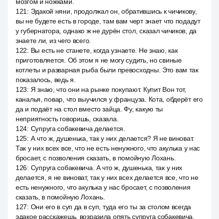
мозгом и ножками.
121
:
Эдакой няни, продолжал он, обратившись к чичикову,
вы не будете есть в городе, там вам черт знает что подадут
у губернатора, однако ж не дурён стол, сказал чичиков, да
знаете ли, из чего всего.
122
:
Вы есть не станете, когда узнаете. Не знаю, как
приготовляется. Об этом я не могу судить, но свиные
котлеты и разварная рыба были превосходны. Это вам так
показалось, ведь я.
123
:
Я знаю, что они на рынке покупают. Купит Вон тот,
каналья, повар, что выучился у француза. Кота, обдерёт его
да и подаёт на стол вместо зайца. Фу, какую ты
неприятность говоришь, сказала.
124
:
Супруга собакевича делается.
125
:
А что ж, душенька, так у них делается? Я не виноват.
Так у них всех все, что не есть ненужного, что акулька у нас
бросает, с позволения сказать, в помойную Лохань.
126
:
Супруга собакевича. А что ж, душенька, так у них
делается, я не виноват, так у них всех делается все, что не
есть ненужного, что акулька у нас бросает, с позволения
сказать, в помойную Лохань.
127
:
Они его в суп да в суп, туда его ты за столом всегда
эдакое расскажешь, возразила опять супруга собакевича.