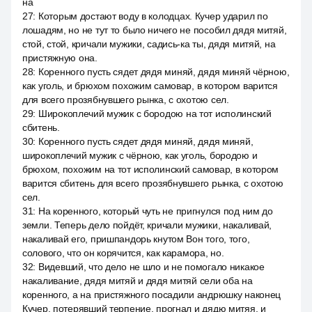
на
27
:
Которым достают воду в колодцах. Кучер ударил по
лошадям, но не тут то было ничего не пособил дядя митяй,
стой, стой, кричали мужики, садись-ка ты, дядя митяй, на
пристяжную она.
28
:
Коренного пусть сядет дядя миняй, дядя миняй чёрною,
как уголь, и брюхом похожим самовар, в котором варится
для всего прозябнувшего рынка, с охотою сел.
29
:
Широкоплечий мужик с бородою на тот исполинский
сбитень.
30
:
Коренного пусть сядет дядя миняй, дядя миняй,
широкоплечий мужик с чёрною, как уголь, бородою и
брюхом, похожим на тот исполинский самовар, в котором
варится сбитень для всего прозябнувшего рынка, с охотою
сел.
31
:
На коренного, который чуть не пригнулся под ним до
земли. Теперь дело пойдёт, кричали мужики, накаливай,
накаливай его, пришпандорь кнутом Вон того, того,
солового, что он корячится, как карамора, но.
32
:
Видевший, что дело не шло и не помогало никакое
накаливание, дядя митяй и дядя митяй сели оба на
коренного, а на пристяжного посадили андрюшку наконец
Кучер, потерявший терпение, прогнал и дядю митяя, и