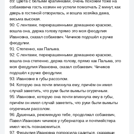
89
:
Цвета с белыми крапинками, очень похожий тоже на
собакевича гость хозяин не успели помолчать 2 минут, как
дверь в гостиной отворилась, и вошла хозяйка дама,
весьма высокая.
90
:
С лентами, перекрашенными домашнею краскою,
вошла она, держа голову прямо это моя феодулия
Ивановна, сказал собакевич. Чичиков подошёл к ручке
феодулии.
91
:
Степенно, как Пальма.
92
:
С лентами, перекрашенными домашнею краскою,
вошла она степенно, держа голову, прямо как Пальма, это
моя феодулия Ивановна, сказал собакевич. Чичиков
подошёл к ручке феодулии.
93
:
Ивановне в губы рассолом.
94
:
Которую она почти впихнула ему, причём он имел
случай заметить, что руки были вымыты огуречным.
95
:
Ивановне, которую она почти впихнула ему в губы,
причём он имел случай заметить, что руки были вымыты
огуречным рассолом.
96
:
Душенька, рекомендую тебе, продолжал собакевич,
Павел Иванович чичиков у губернатора и почтмейстера
имел честь познакомиться.
97
:
Феодулия Ивановна попросила садиться, сказавши