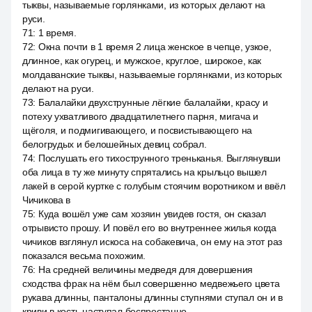
тыквы, называемые горлянками, из которых делают на
руси.
71
:
1 время.
72
:
Окна почти в 1 время 2 лица женское в чепце, узкое,
длинное, как огурец, и мужское, круглое, широкое, как
молдаванские тыквы, называемые горлянками, из которых
делают на руси.
73
:
Балалайки двухструнные лёгкие балалайки, красу и
потеху ухватливого двадцатилетнего парня, мигача и
щёголя, и подмигивающего, и посвистывающего на
белогрудых и белошейных девиц собрал.
74
:
Послушать его тихострунного треньканья. Выглянувши
оба лица в ту же минуту спрятались на крыльцо вышел
лакей в серой куртке с голубым стоячим воротником и ввёл
Чичикова в
75
:
Куда вошёл уже сам хозяин увидев гостя, он сказал
отрывисто прошу. И повёл его во внутреннее жилья когда
чичиков взглянул искоса на собакевича, он ему на этот раз
показался весьма похожим.
76
:
На средней величины медведя для довершения
сходства фрак на нём был совершенно медвежьего цвета
рукава длинны, панталоны длинны ступнями ступал он и в
криви в кость наступал беспрестанно.