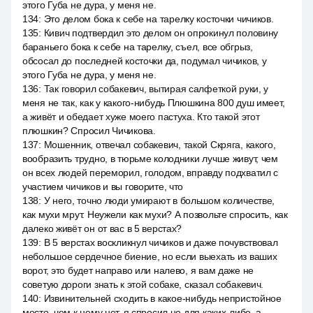
этого Губа не дура, у меня не.
134
:
Это делом бока к себе на тарелку косточки чичиков.
135
:
Кивич подтвердил это делом он опрокинул половину
бараньего бока к себе на тарелку, съел, все обгрыз,
обсосал до последней косточки да, подумал чичиков, у
этого Губа не дура, у меня не.
136
:
Так говорил собакевич, вытирая салфеткой руки, у
меня не так, как у какого-нибудь Плюшкина 800 душ имеет,
а живёт и обедает хуже моего пастуха. Кто такой этот
плюшкин? Спросил Чичикова.
137
:
Мошенник, отвечал собакевич, такой Скряга, какого,
вообразить трудно, в тюрьме колодники лучше живут, чем
он всех людей переморил, голодом, вправду подхватил с
участием чичиков и вы говорите, что
138
:
У него, точно люди умирают в большом количестве,
как мухи мрут. Неужели как мухи? А позвольте спросить, как
далеко живёт он от вас в 5 верстах?
139
:
В 5 верстах воскликнул чичиков и даже почувствовал
небольшое сердечное биение, но если выехать из ваших
ворот, это будет направо или налево, я вам даже не
советую дороги знать к этой собаке, сказал собакевич.
140
:
Извинительней сходить в какое-нибудь непристойное
место, чем к нему нет, я спросил не для каких-либо, а