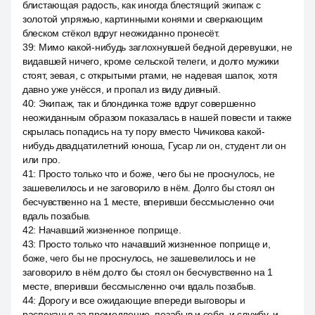
блистающая радость, как иногда блестящий экипаж с
золотой упряжью, картинными конями и сверкающим
блеском стёкол вдруг неожиданно пронесёт.
39
:
Мимо какой-нибудь заглохнувшей бедной деревушки, не
видавшей ничего, кроме сельской телеги, и долго мужики
стоят, зевая, с открытыми ртами, не надевая шапок, хотя
давно уже унёсся, и пропал из виду дивный.
40
:
Экипаж, так и блондинка тоже вдруг совершенно
неожиданным образом показалась в нашей повести и также
скрылась попадись на ту пору вместо Чичикова какой-
нибудь двадцатилетний юноша, Гусар ли он, студент ли он
или про.
41
:
Просто только что и боже, чего бы не проснулось, не
зашевелилось и не заговорило в нём. Долго бы стоял он
бесчувственно на 1 месте, вперивши бессмысленно очи
вдаль позабыв.
42
:
Начавший жизненное поприще.
43
:
Просто только что начавший жизненное поприще и,
боже, чего бы не проснулось, не зашевелилось и не
заговорило в нём долго бы стоял он бесчувственно на 1
месте, вперивши бессмысленно очи вдаль позабыв.
44
:
Дорогу и все ожидающие впереди выговоры и
распеканья за промедление, позабыв и себя, и службу, и