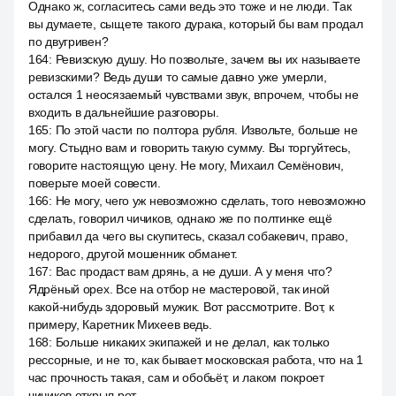
Однако ж, согласитесь сами ведь это тоже и не люди. Так
вы думаете, сыщете такого дурака, который бы вам продал
по двугривен?
164
:
Ревизскую душу. Но позвольте, зачем вы их называете
ревизскими? Ведь души то самые давно уже умерли,
остался 1 неосязаемый чувствами звук, впрочем, чтобы не
входить в дальнейшие разговоры.
165
:
По этой части по полтора рубля. Извольте, больше не
могу. Стыдно вам и говорить такую сумму. Вы торгуйтесь,
говорите настоящую цену. Не могу, Михаил Семёнович,
поверьте моей совести.
166
:
Не могу, чего уж невозможно сделать, того невозможно
сделать, говорил чичиков, однако же по полтинке ещё
прибавил да чего вы скупитесь, сказал собакевич, право,
недорого, другой мошенник обманет.
167
:
Вас продаст вам дрянь, а не души. А у меня что?
Ядрёный орех. Все на отбор не мастеровой, так иной
какой-нибудь здоровый мужик. Вот рассмотрите. Вот, к
примеру, Каретник Михеев ведь.
168
:
Больше никаких экипажей и не делал, как только
рессорные, и не то, как бывает московская работа, что на 1
час прочность такая, сам и обобьёт, и лаком покроет
чичиков открыл рот.