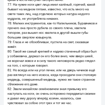
77
:
На чужие ноги цвет лица имел калёный, горячий, какой
бывает на медном пятаке, известно, что есть много на
свете таких лиц, над отделкою которых натура недолго
мудрила, не употребляла никаких.
78
:
Мелких инструментов, как-то Напильников, Буравчиков и
прочего она просто рубила со своего плеча, хватила
топором, раз вышел нос хватила в другой вышли губы
большим сверлом ковырнула.
79
:
Глаза и не обскобливши, пустила на свет, сказавши
живёт.
80
:
Такой же самый крепкий и надиво стаченный образ был
у собакевича, держал он его более вниз, чем вверх шеей,
не ворочал вовсе и в силу такого неповорота редко глядел
на того, с которым говорил.
81
:
Но всегда или на угол печки, или на дверь чичиков ещё
раз взглянул на него искоса, когда проходили они столовую
медведь, совершенный медведь, нужно же такое странное
сближение его даже.
82
:
Звали михайлом семёновичем зная привычку его
наступать на ноги, он очень осторожно передвигал своими
и давал ему дорогу вперёд хозяин, казалось, сам
чувствовал за собою этот грех и тот же час.