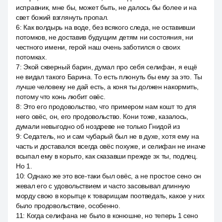
исправник, мне бы, может быть, не далось бы более и на
свет божий взглянуть пропал.
6
:
Как волдырь на воде, без всякого следа, не оставивши
потомков, не доставив будущим детям ни состояния, ни
честного имени, герой наш очень заботился о своих
потомках.
7
:
Экой скверный барин, думал про себя селифан, я ещё
не видал такого Барина. То есть плюнуть бы ему за это. Ты
лучше человеку не дай есть, а коня ты должен накормить,
потому что конь любит овёс.
8
:
Это его продовольство, что примером нам кошт то для
него овёс, он, его продовольство. Кони тоже, казалось,
думали невыгодно об ноздреве не только Гнидой из
9
:
Седатель, но и сам чубарый был не в духе, хотя ему на
часть и доставался всегда овёс похуже, и селифан не иначе
всыпал ему в корыто, как сказавши прежде эх ты, подлец.
Но 1.
10
:
Однако же это все-таки был овёс, а не простое сено он
жевал его с удовольствием и часто засовывал длинную
морду свою в корытце к товарищам поотведать, какое у них
было продовольствие, особенно.
11
:
Когда селифана не было в конюшне, но теперь 1 сено