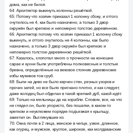
дома, как не бился.
64
:
Архитектор выкинуть колонны решёткой.
65
:
Потому что хозяин приказал 1 колонну сбоку, и оттого
очутилось не 4, как было назначено, а только 3 двор
окружён был крепкою и непомерно толстою деревянною.
66
:
Архитектор потому что хозяин приказал 1 колонну сбоку
выкинуть, и оттого очутилось не 4 колонны, как было
назначено, а только 3 двор окружён был крепкою и
непомерно толстою деревянною решёткой.
67
:
Казалось, хлопотал много о прочности на конюшне
сарае и кухни были употреблены полновесные и толстые
бревна, определённые на вековое стояние деревенские
избы мужиков тож сруб.
68
:
Были на диво не было керчен стен, резных узоров и
прочих затей, но все было пригнано плотно, и как следует,
даже колодец был обделан в такой крепкий дуб, какой идёт.
69
:
Только на мельницы да на корабли. Словом, все, на что
не глядел он, было упористо, без пошатки, в каком-то
крепком и неуклюжем порядке подъезжая к крыльцу,
заметил он. Выглянувшие из
70
:
Окна почти в 2 лица, женское в чепце, узкое, длинное,
как огурец, и мужское, круглое, широкое, как молдаванские