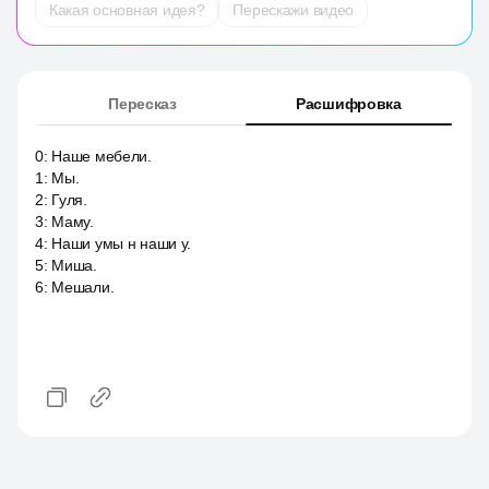
Какая основная идея?
Перескажи видео
Пересказ
Расшифровка
0
:
Наше мебели.
1
:
Мы.
2
:
Гуля.
3
:
Маму.
4
:
Наши умы н наши у.
5
:
Миша.
6
:
Мешали.