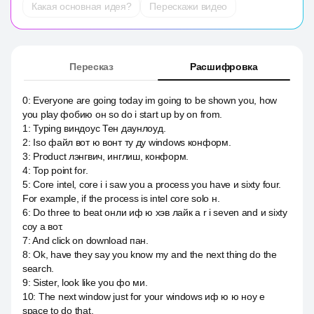
Какая основная идея?
Перескажи видео
Пересказ
Расшифровка
0
:
Everyone are going today im going to be shown you, how
you play фобию он so do i start up by on from.
1
:
Typing виндоус Тен даунлоуд.
2
:
Iso файл вот ю вонт ту ду windows конформ.
3
:
Product лэнгвич, инглиш, конформ.
4
:
Top point for.
5
:
Core intel, core i i saw you a process you have и sixty four.
For example, if the process is intel core solo н.
6
:
Do three to beat онли иф ю хэв лайк a r i seven and и sixty
соу а вот.
7
:
And click on download пан.
8
:
Ok, have they say you know my and the next thing do the
search.
9
:
Sister, look like you фо ми.
10
:
The next window just for your windows иф ю ю ноу е
space to do that.