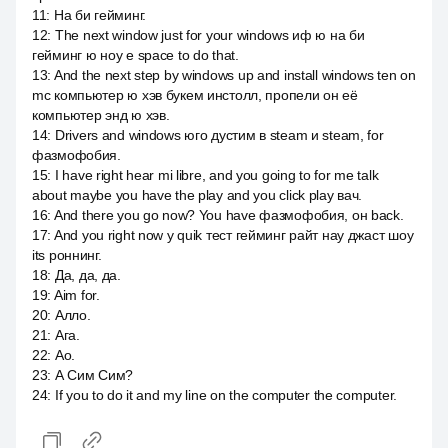
11
:
На би гейминг.
12
:
The next window just for your windows иф ю на би
гейминг ю ноу е space to do that.
13
:
And the next step by windows up and install windows ten on
mc компьютер ю хэв букем инстолл, пропели он её
компьютер энд ю хэв.
14
:
Drivers and windows юго дустим в steam и steam, for
фазмофобия.
15
:
I have right hear mi libre, and you going to for me talk
about maybe you have the play and you click play вач.
16
:
And there you go now? You have фазмофобия, он back.
17
:
And you right now у quik тест гейминг райт нау джаст шоу
its роннинг.
18
:
Да, да, да.
19
:
Aim for.
20
:
Алло.
21
:
Ага.
22
:
Ао.
23
:
А Сим Сим?
24
:
If you to do it and my line on the computer the computer.