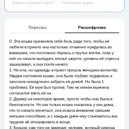
Какая основная идея?
Перескажи видео
Пересказ
Расшифровка
0
:
Эта кошка причиняла себе боль ради того, чтобы её
любили в приюте она настолько отчаянно нуждалась во
внимании, что постоянно тёрлась о прутья клетки, пока у
неё не начали выпадать клочья шерсти, уровень её стресса
зашкаливал, и она почти ничего.
1
:
Не ела, но однажды в приют пришла женщина волонтёр.
Увидев состояние кошки, она была глубоко подавлена и
захотела немедленно забрать её домой. Но была 1
проблема. Её муж был против. Тем не менее мужчина
согласился взять её на
2
:
Держку на некоторое время, просто чтобы она была в
безопасности. Но как только кошка оказалась у них дома,
что-то начало меняться, она искала внимание самыми
милыми способами, и с каждым днём ему становилось все
труднее её игнорировать в конце.
3
:
Концов, сам того не замечая, человек, который никогда